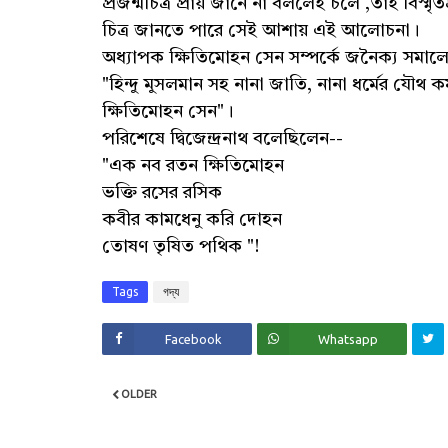
প্রজন্মচিত্র প্রায় জানে না বললেই চলে ,তাই বিস্মৃ
চিত্র জানতে পারে সেই আশায় এই আলোচনা।
অধ্যাপক ক্ষিতিমোহন সেন সম্পর্কে জনৈক্য সমালোচ
"হিন্দু মুসলমান সহ নানা জাতি, নানা ধর্মের যৌথ কর্
ক্ষিতিমোহন সেন"।
পরিশেষে দ্বিজেন্দ্রনাথ বলেছিলেন--
"এক নব রতন ক্ষিতিমোহন
ভক্তি রসের রসিক
কবীর কামধেনু করি দোহন
তোষণ তৃষিত পথিক "!
Tags
গদ্য
Facebook
Whatsapp
OLDER