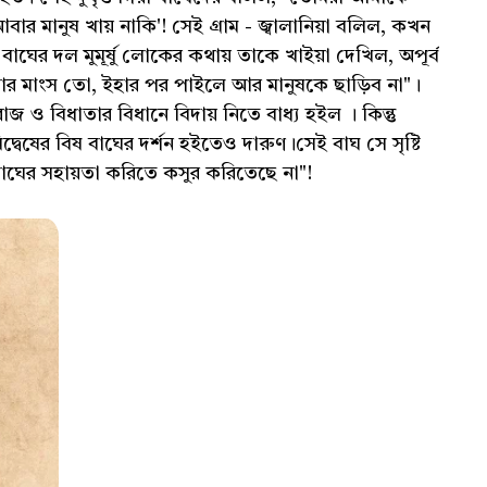
র মানুষ খায় নাকি'! সেই গ্রাম - জ্বালানিয়া বলিল, কখন
াঘের দল মুমূর্ষু লোকের কথায় তাকে খাইয়া দেখিল, অপূর্ব
ৎকার মাংস তো, ইহার পর পাইলে আর মানুষকে ছাড়িব না"।
ও বিধাতার বিধানে বিদায় নিতে বাধ্য হইল । কিন্তু
,বিদ্বেষের বিষ বাঘের দর্শন হইতেও দারুণ।সেই বাঘ সে সৃষ্টি
ঘের সহায়তা করিতে কসুর করিতেছে না"!