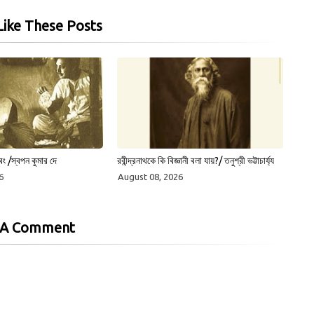
ike These Posts
বং /স্বপন কুমার দে
রবীন্দ্রনাথকে কি বিজ্ঞানী বলা যায়?/ তনুশ্রী ভট্টাচার্য্য
6
August 08, 2026
 A Comment