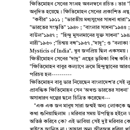
ক্ষিতিমোহন সেনের সংগ্রহ অবলম্বনে রচিত। তার "হিন
অনূদিত হয়েছে। ক্ষিতিমোহন সেনের প্রকাশিত গ্রন্
"কবীর" ১৯১১ ; "ভারতীয় মধ্যযুগের সাধনা ধারা
"ভারতের সংস্কৃতি" ১৯৪০ ; "বাংলার সাধনা"১৯৪৫ 
বাউল"১৯৪৭ ; "হিন্দু মুসলমানের যুক্ত সাধনা" ১৯
নারী"১৯৫০ ;"চিন্ময় বঙ্গ"১৯৫৭ ,"দাদু"; ও "বলাক
Mysticis of India". খুব জনপ্রিয় ছিল একসময়।
ক্ষিতীমোহন সেনের "দাদু" গ্রন্থের ভূমিকা বিশ্ব কবি
"ক্ষিতিমোহন বাবুর কল্যাণে ক্রমে হিন্দুস্থানে
পরিচয় হল----------
ক্ষিতিমোহন বাবু ভার নিয়েছেন বাংলাদেশ'র সেই ল
প্রাবন্ধিক ক্ষিতিমোহন সেন 'অখন্ড ভারতের সাধনা'
অসাধারণ গল্পের ছলে চিত্রিত করেছেন---
"এক এক জন মানুষ সারা জন্মই অন্য লোককে জ্বালা
কথা শুনিয়াছিলাম । মরিবার সময় উপস্থিত হইলে ত
অতিষ্ঠ করিবে কে? এই ভাবিয়া সেই দুষ্ট মরিবার 
খাইতে জানিত না। তাহারা অন্য জীবজন্তু ধরিয়া খা