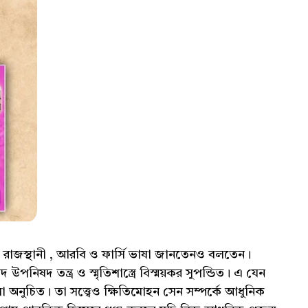
টি রাজস্থানী , আরবি ও ফার্সি ভাষা জানতেনও বলতেন।
পনিষদ তন্ত্র ও স্মৃতিশাস্ত্রে বিস্ময়কর সুপন্ডিত। এ যেন
বলা অনুচিত। তা সত্ত্বেও ক্ষিতিমোহন সেন সম্পর্কে আধুনিক