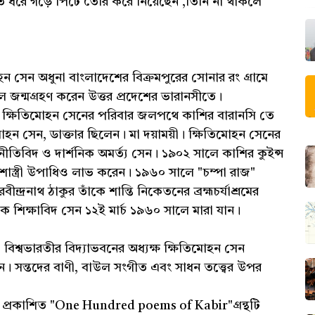
 ধরে গড়ে পিটে তৈরি করে নিয়েছেন ,তিনি না থাকলে
িমোহন সেন অধুনা বাংলাদেশের বিক্রমপুরের সোনার রং গ্রামে
লে জন্মগ্রহণ করেন উত্তর প্রদেশের ভারানসীতে।
িদ ক্ষিতিমোহন সেনের পরিবার জলপথে কাশির বারানসি তে
হন সেন, ডাক্তার ছিলেন। মা দয়াময়ী। ক্ষিতিমোহন সেনের
ীতিবিদ ও দার্শনিক অমর্ত্য সেন। ১৯০২ সালে কাশির কুইন্স
াস্ত্রী উপাধিও লাভ করেন। ১৯৬০ সালে "চম্পা রাজ"
্দ্রনাথ ঠাকুর তাঁকে শান্তি নিকেতনের ব্রহ্মচর্যাশ্রমের
 শিক্ষাবিদ সেন ১২ই মার্চ ১৯৬০ সালে মারা যান।
 ও বিশ্বভারতীর বিদ্যাভবনের অধ্যক্ষ ক্ষিতিমোহন সেন
। সন্তদের বাণী, বাউল সংগীত এবং সাধন তত্ত্বের উপর
ালে প্রকাশিত "One Hundred poems of Kabir"গ্রন্থটি