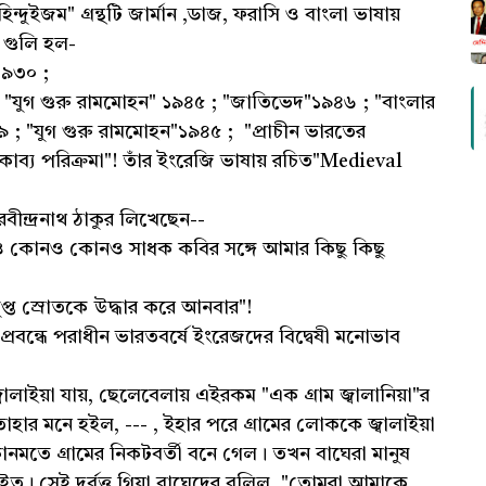
্দুইজম" গ্রন্থটি জার্মান ,ডাজ, ফরাসি ও বাংলা ভাষায়
থ গুলি হল-
"১৯৩০ ;
; "যুগ গুরু রামমোহন" ১৯৪৫ ; "জাতিভেদ"১৯৪৬ ; "বাংলার
৪৯ ; "যুগ গুরু রামমোহন"১৯৪৫ ; "প্রাচীন ভারতের
া কাব্য পরিক্রমা"! তাঁর ইংরেজি ভাষায় রচিত"Medieval
 রবীন্দ্রনাথ ঠাকুর লিখেছেন--
র আরও কোনও কোনও সাধক কবির সঙ্গে আমার কিছু কিছু
ুপ্ত স্রোতকে উদ্ধার করে আনবার"!
 প্রবন্ধে পরাধীন ভারতবর্ষে ইংরেজদের বিদ্বেষী মনোভাব
ইয়া যায়, ছেলেবেলায় এইরকম "এক গ্রাম জ্বালানিয়া"র
াহার মনে হইল, --- , ইহার পরে গ্রামের লোককে জ্বালাইয়া
কোনমতে গ্রামের নিকটবর্তী বনে গেল। তখন বাঘেরা মানুষ
ইত। সেই দুর্বৃত্ত গিয়া বাঘেদের বলিল, "তোমরা আমাকে