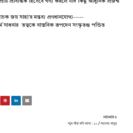
তপ্রায় প্রাবন্ধিক হিসেবে গণ্য করলে যদি কিছু আধুনিক প্রজন্ম
ক জয় সাহা'র মন্তব্য প্রণধানযোগ্য-----
ম সাধনার তত্ত্বকে বাস্তবিক রূপদেন সংস্কৃতঞ্জ পন্ডিত
NEWER
শব্দে গাঁথা মণি-মালা : ১০ / সালেহা খাতুন