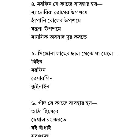
৪. মরফিন যে কাজে ব্যবহার হয়—
ম্যালেরিয়া রোগের উপশমে
হাঁপানি রোগের উপশমে
যন্ত্রণা উপশমে
মানসিক অবসাদ দূর করতে
৫. সিঙ্কোনা গাছের ছাল থেকে যা মেলে—
থিইন
মরফিন
রেসারপিন
কুইনাইন
৬. গাঁদ যে কাজে ব্যবহার হয়—
আঠা হিসেবে
দেয়াল রং করতে
বই বাঁধাই
সবগুলো