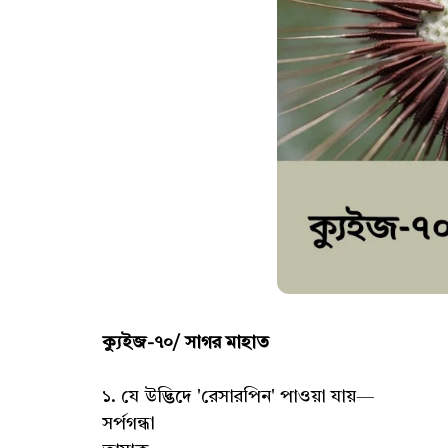
ক্যুইজ-৭০/ সাগর মাহাত
১. যে উদ্ভিদে 'রেসারপিন' পাওয়া যায়—
সর্পগন্ধা