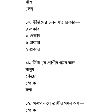
বাঁশ
লেবু
১০. উদ্ভিদের চলন যত প্রকার—
৪ প্রকার
৩ প্রকার
৫ প্রকার
২ প্রকার
১১. সিটা যে প্রাণীর গমন অঙ্গ—
মানুষ
কেঁচো
জোঁক
মশা
১২. ক্ষণপদ যে প্রাণীর গমন অঙ্গ—
জোঁক