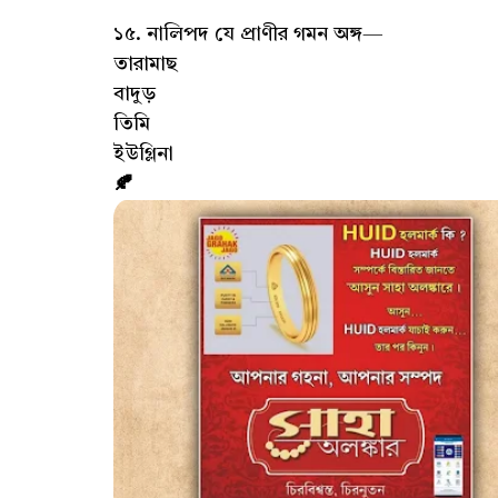
১৫. নালিপদ যে প্রাণীর গমন অঙ্গ—
তারামাছ
বাদুড়
তিমি
ইউগ্লিনা
🍂