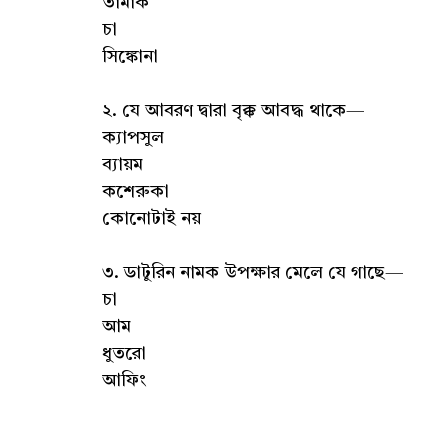
তামাক
চা
সিঙ্কোনা
২. যে আবরণ দ্বারা বৃক্ক আবদ্ধ থাকে—
ক্যাপসুল
ব্যায়ম
কশেরুকা
কোনোটাই নয়
৩. ডাটুরিন নামক উপক্ষার মেলে যে গাছে—
চা
আম
ধুতরো
আফিং