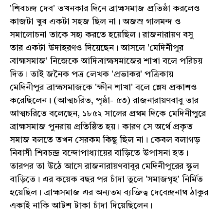
'শিবচন্দ্র দেব' তখনকার দিনে ব্রাহ্মসমাজ প্রতিষ্ঠা করলেও
কাজটা খুব একটা সহজ ছিল না। অজস্র গালমন্দ ও
সমালোচনা তাকে সহ্য করতে হয়েছিল। রাজনারায়ণ বসু
তার একটা উদাহরণও দিয়েছেন। আসলে 'মেদিনীপুর
ব্রাহ্মসমাজ' নিজেকে আদিব্রাহ্মসমাজের শাখা বলে পরিচয়
দিত। তাই জনৈক পত্র লেখক 'প্রভাকর' পত্রিকায়
মেদিনীপুর ব্রাহ্মসমাজকে 'ক্ষীন শাখা' বলে শ্লেষ প্রকাশও
করেছিলেন। (আত্মচরিত, পৃষ্ঠা- ৫৩) রাজনারায়ণবাবু তার
আত্মচরিতে বলেছেন, ১৮৫২ সালের প্রথম দিকে মেদিনীপুরে
ব্রাহ্মসমাজ পুনরায় প্রতিষ্ঠিত হয়। কারণ সে অর্থে প্রকৃত
সমাজ বলতে তখন সেরকম কিছু ছিল না। কেবল বলাগড়
নিবাসী শিবচন্দ্র বন্দোপাধ্যায়ের বাড়িতে উপাসনা হত।
তারপর তা উঠে আসে রাজনারায়ণবাবুর মেদিনীপুরের স্কুল
বাড়িতে। এর কয়েক বছর পর চাঁদা তুলে 'সমাজগৃহ' নির্মিত
হয়েছিল। ব্রাহ্মসমাজ এর অন্যতম ব্যক্তিত্ব দেবেন্দ্রনাথ ঠাকুর
একাই নাকি আটশ টাকা চাঁদা দিয়েছিলেন।