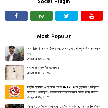
Social Plugin
Most Popular
ড. গোবিন্দ প্রসাদ কর (অধ্যাপক, লোকগবেষক, পাঁশকুড়া)/ ভাস্করব্রত
পতি
August 06, 2026
বাইশে শ্রাবণ/অসিতরঞ্জন ঘোষ
August 06, 2026
রাষ্ট্রীয় মূল্যায়ন ও স্বীকৃতি পরিষদ (NAAC) এর মূল্যায়ন ও স্বীকৃতি:
উদ্দেশ্য ও প্রস্তুতি - কলেজ ভিত্তিক অভিজ্ঞতা /সজল কুমার মাইতি
August 07, 2021
বাঁচার উত্তরাধিকার : অন্তিম খণ্ড/পর্ব ৭ : শেষ সত্যের আগে/কমলিকা