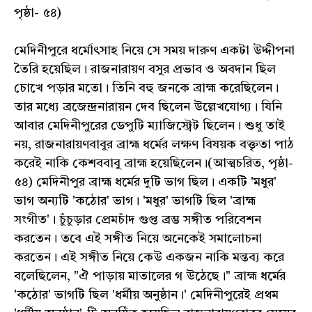
পৃষ্ঠা- ৫৪)
মেদিনীপুরে ধর্মোৎসাহ নিয়ে সে সময় দারুণ একটা উদ্দীপনা
তৈরি হয়েছিল। রাজনারায়ণ বসুর প্রভাব ও অবদান ছিল
চোখে পড়ার মতো। তিনি বহু জনকে ব্রাহ্ম করেছিলেন।
তার মধ্যে ব্রজেন্দ্রনারায়ন দেব ছিলেন উল্লেখযোগ্য। যিনি
আবার মেদিনীপুরের ডেপুটি ম্যাজিস্ট্রেট ছিলেন। শুধু তাই
নয়, রাজনারায়ণবাবুর ব্রাহ্ম ধর্মের লক্ষণ বিষয়ক বক্তৃতা পাঠ
করেই নাকি কেশববাবু ব্রাহ্ম হয়েছিলেন।(আত্মচরিত, পৃষ্ঠা-
৫৪) মেদিনীপুর ব্রাহ্ম ধর্মের দুটি ভাগ ছিল। একটি 'মধুর'
ভাগ অন্যটি 'কঠোর' ভাগ। 'মধুর' ভাগটি ছিল 'ব্রাহ্ম
সংগীত'। চুঁচুড়ার প্রেমচাঁদ গুপ্ত ব্রম্ভ সঙ্গীত পরিবেশন
করতেন। তবে এই সঙ্গীত নিয়ে অনেকেই সমালোচনা
করতেন। এই সঙ্গীত নিয়ে কেউ একজন নাকি মন্তব্য করে
বলেছিলেন, "ঐ পাড়ায় মাতালের গ উঠেছে।" ব্রাহ্ম ধর্মের
'কঠোর' ভাগটি ছিল 'ধর্মীয় অনুষ্ঠান।' মেদিনীপুরেই প্রথম