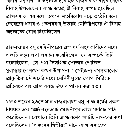
'ধর্মীয় অনুষ্ঠান'-টি অনুষ্ঠিত হয়েছিল রাজনারায়ণবাবুর মেয়ের
বিবাহ উপলক্ষ্যে। ব্রাহ্ম মতেই ঐ বিবাহ সম্পন্ন হয়েছিল।
ব্রাহ্মসমাজ এর মধ্যে তখনো মতবিরোধ গড়ে ওঠেনি বলে
দেবেন্দ্রনাথবাবু ও কেশববাবু উভয়ই মেদিনীপুরের ঐ বিবাহ
অনুষ্ঠানের যোগ দিয়েছিলেন।
রাজনারায়ণ বসু মেদিনীপুরের ব্রহ্ম ধর্ম গ্রহণকারীদের মধ্যে
একটি নতুন প্রথা প্রবর্তন করেছিলেন। সে সম্পর্কে তিনি
বলেছিলেন, "সে প্রথা নৈসর্গিক শোভায় শোভিত
সুরাম্যস্থানে কখন কখন উপাসনা।" সেইজন্য বসন্তকালের
প্রাকৃতিক সৌন্দর্যের মধ্যে মেদিনীপুরের গোপ-গিরিতে
প্রতিবছর এই ব্রাহ্ম বসন্ত উৎসব পালন করা হত।
১৭৭৫ শকের ২৩শে মাঘ রাজনারায়ণ বসু ব্রাহ্ম ধর্মের লক্ষণ
বিষয়ক তার শ্রেষ্ঠ বক্তৃতাটি মেদিনীপুর ব্রাহ্ম সমাজে পাঠ
করেছিলেন। সেখানে তিনি ব্রাহ্ম ধর্মের আটটি লক্ষণের কথা
বলেছিলেন। "একমেবাদ্বিতীয়ং" নামে ব্রাহ্ম সমাজের