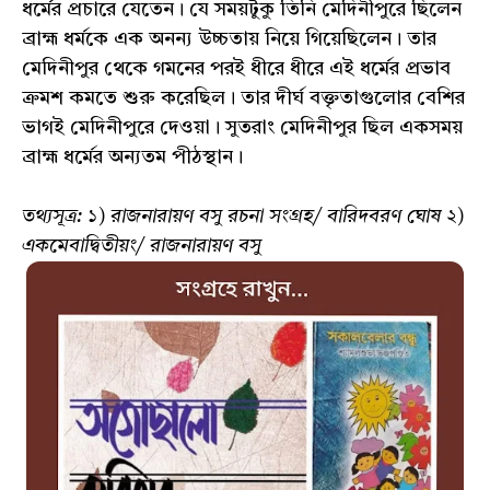
ধর্মের প্রচারে যেতেন। যে সময়টুকু তিনি মেদিনীপুরে ছিলেন
ব্রাহ্ম ধর্মকে এক অনন্য উচ্চতায় নিয়ে গিয়েছিলেন। তার
মেদিনীপুর থেকে গমনের পরই ধীরে ধীরে এই ধর্মের প্রভাব
ক্রমশ কমতে শুরু করেছিল। তার দীর্ঘ বক্তৃতাগুলোর বেশির
ভাগই মেদিনীপুরে দেওয়া। সুতরাং মেদিনীপুর ছিল একসময়
ব্রাহ্ম ধর্মের অন্যতম পীঠস্থান।
তথ্যসূত্র: ১) রাজনারায়ণ বসু রচনা সংগ্ৰহ/ বারিদবরণ ঘোষ
২)
একমেবাদ্বিতীয়ং/ রাজনারায়ণ বসু