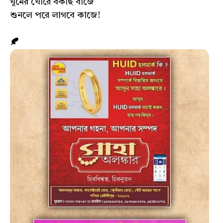
ঘুমের ঘোরে বকছি বাজে
শুনলে পরে লাগবে কাজে!
🍂