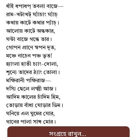
ধাঁই ধপাধপ্ তবলা বাজে—
রাম–খটাখট্ ঘ্যাঁচাং ঘ্যাঁচ্
কথায় কাটে কথার প্যাঁচ্।
আলোয় কাটে অন্ধকার,
ঘন্টা বাজে গন্ধে তার।
গোপন প্রাণে স্বপন দূত,
মঞ্চে নাচেন পঞ্চ ভূত!
হ্যাংলা হাতী চ্যাং–দোলা,
শূন্যে তাদের ঠ্যাং তোলা।
মক্ষিরানী পক্ষিরাজ—
দস্যি ছেলে লক্ষ্মী আজ।
আদিম কালের চাঁদিম হিম,
তোড়ায় বাঁধা ঘোড়ার ডিম।
ঘনিয়ে এল ঘুমের ঘোর,
গানের পালা সাঙ্গ মোর।