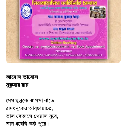
আবোল তাবোল
সুকুমার রায়
মেঘ মুলুকে ঝাপসা রাতে,
রামধনুকের আব্‌ছায়াতে,
তাল বেতালে খেয়াল সুরে,
তান ধরেছি কন্ঠ পুরে।