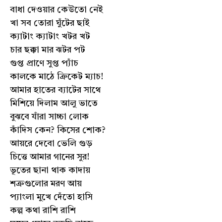
বাধা দেওয়ার কেউতো নেই
খা সব তোরা ঘুঁটের ছাই
ক্যাটাং ক্যাটাং খটর খট
চার ছক্কা মার ঝটর পট
গুপ্ত প্রাণে সুপ্ত প্যাঁচ
কালকে মাঠে ক্রিকেট ম্যাচ!
আমার হাতের ব্যাটের সাথে
মিশিয়ে দিলাম আলু ভাতে
বুঝবে যাঁরা সাচ্চা লোক
কাঁদিস কেন? কিসের শোক?
আয়রে দেবো ভেলি গুড়
চিত্তে আমার গানের সুর!
ভূতের ছানা থাক কাদায়
শত্রুগুলোর মরণ আয়
প্যাংলা মুখে দেঁতো হাসি
কল্প কথা রাশি রাশি