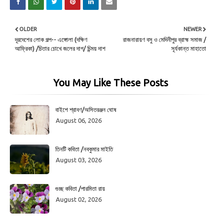
OLDER
NEWER
দূরদেশের লোক গল্প-- এঙ্গোলা (দক্ষিণ
রাজনারায়ণ বসু ও মেদিনীপুর ব্রাহ্ম সমাজ /
আফ্রিকা) /চিতার চোখে জলের দাগ/ চিন্ময় দাশ
সূর্যকান্ত মাহাতো
You May Like These Posts
বাইশে শ্রাবণ/অসিতরঞ্জন ঘোষ
August 06, 2026
তিনটি কবিতা /নবকুমার মাইতি
August 03, 2026
গুচ্ছ কবিতা /পারমিতা রায়
August 02, 2026