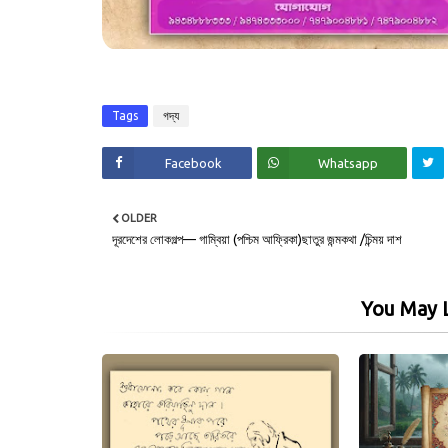
Tags
গদ্য
Facebook
Whatsapp
OLDER
দূরদেশের লোকগল্প— গাম্বিয়া (পশ্চিম আফ্রিকা)ছাতুর জন্মকথা /চিন্ময় দাশ
You May L