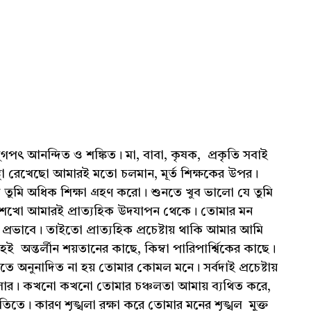
আনন্দিত ও শঙ্কিত। মা, বাবা, কৃষক, প্রকৃতি সবাই
আস্থা রেখেছো আমারই মতো চলমান, মূর্ত শিক্ষকের উপর।
ুমি অধিক শিক্ষা গ্রহণ করো। শুনতে খুব ভালো যে তুমি
ণুতা শেখো আমারই প্রাত্যহিক উদযাপন থেকে। তোমার মন
 প্রভাবে। তাইতো প্রাত্যহিক প্রচেষ্টায় থাকি আমার আমি
অন্তর্লীন শয়তানের কাছে, কিম্বা পারিপার্শ্বিকের কাছে।
ে অনুনাদিত না হয় তোমার কোমল মনে। সর্বদাই প্রচেষ্টায়
 তোলার। কখনো কখনো তোমার চঞ্চলতা আমায় ব্যথিত করে,
তিতে। কারণ শৃঙ্খলা রক্ষা করে তোমার মনের শৃঙ্খল মুক্ত