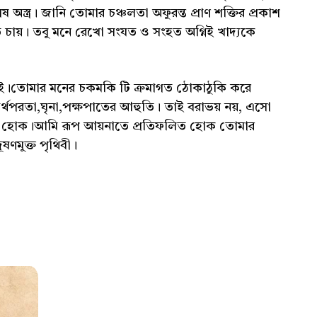
স্ত্র। জানি তোমার চঞ্চলতা অফুরন্ত প্রাণ শক্তির প্রকাশ
ে চায়। তবু মনে রেখো সংযত ও সংহত অগ্নিই খাদ্যকে
েই।তোমার মনের চকমকি টি ক্রমাগত ঠোকাঠুকি করে
বার্থপরতা,ঘৃনা,পক্ষপাতের আহুতি। তাই বরাভয় নয়, এসো
ুনাদ হোক।আমি রূপ আয়নাতে প্রতিফলিত হোক তোমার
ূষণমুক্ত পৃথিবী।