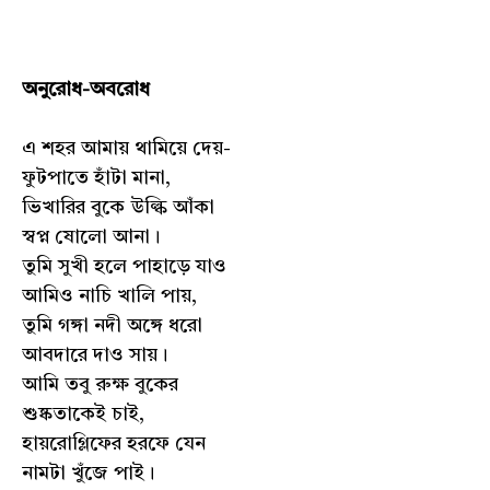
অনুরোধ-অবরোধ
এ শহর আমায় থামিয়ে দেয়-
ফুটপাতে হাঁটা মানা,
ভিখারির বুকে উল্কি আঁকা
স্বপ্ন ষোলো আনা।
তুমি সুখী হলে পাহাড়ে যাও
আমিও নাচি খালি পায়,
তুমি গঙ্গা নদী অঙ্গে ধরো
আবদারে দাও সায়।
আমি তবু রুক্ষ বুকের
শুষ্কতাকেই চাই,
হায়রোগ্লিফের হরফে যেন
নামটা খুঁজে পাই।