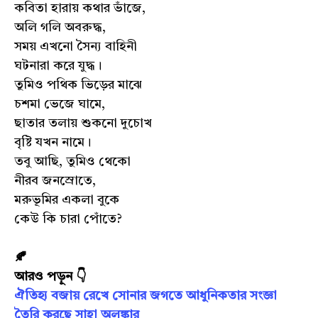
কবিতা হারায় কথার ভাঁজে,
অলি গলি অবরুদ্ধ,
সময় এখনো সৈন্য বাহিনী
ঘটনারা করে যুদ্ধ।
তুমিও পথিক ভিড়ের মাঝে
চশমা ভেজে ঘামে,
ছাতার তলায় শুকনো দুচোখ
বৃষ্টি যখন নামে।
তবু আছি, তুমিও থেকো
নীরব জনস্রোতে,
মরুভূমির একলা বুকে
কেউ কি চারা পোঁতে?
🍂
আরও পড়ুন 👇
ঐতিহ্য বজায় রেখে সোনার জগতে আধুনিকতার সংজ্ঞা
তৈরি করছে সাহা অলঙ্কার