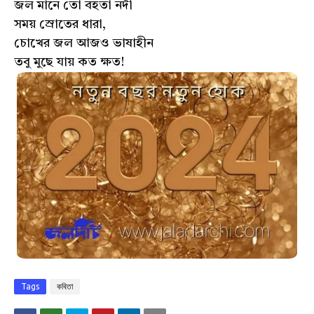
জল মানে তো বহতা নদী
সময় স্রোতের ধারা,
চোখের জল আজও ভাষাহীন
তবু মুছে যায় কত ক্ষত!
Tags
কবিতা