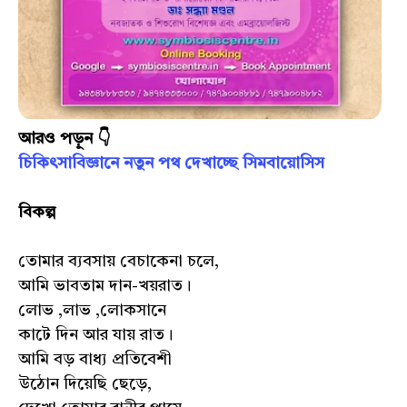
আরও পড়ুন 👇
চিকিৎসাবিজ্ঞানে নতুন পথ দেখাচ্ছে সিমবায়োসিস
বিকল্প
তোমার ব্যবসায় বেচাকেনা চলে,
আমি ভাবতাম দান-খয়রাত।
লোভ ,লাভ ,লোকসানে
কাটে দিন আর যায় রাত।
আমি বড় বাধ্য প্রতিবেশী
উঠোন দিয়েছি ছেড়ে,