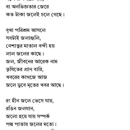
বা অনভিজ্ঞতার জেরে
কত টাকা জলেই চলে গেছে।
বৃথা পরিশ্রম আসলে
সবটাই জলাঞ্জলি,
নেশাতুর মাতাল বন্দী হয়
লাল জলের কাছে।
জল, জীবনের আরেক নাম
তৃষিতের প্রাণ বারি,
খবরের কাগজে আজ
জলে ডুবে মৃতের খবর আছে।
রং হীন জলে ভেসে যায়,
রঙিন জলযান,
জলো হয়ে যায় সম্পর্ক
পদ্ম পাতায় জলের মতো।