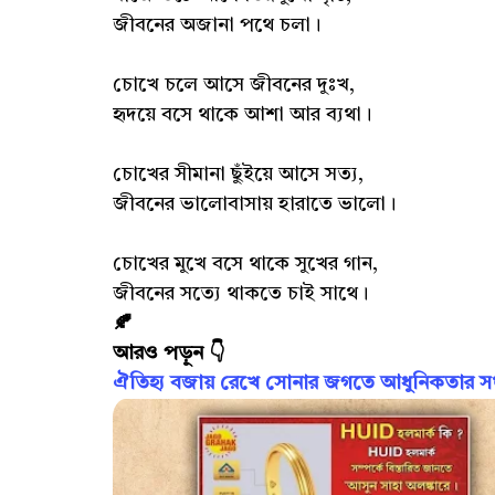
জীবনের অজানা পথে চলা।
চোখে চলে আসে জীবনের দুঃখ,
হৃদয়ে বসে থাকে আশা আর ব্যথা।
চোখের সীমানা ছুঁইয়ে আসে সত্য,
জীবনের ভালোবাসায় হারাতে ভালো।
চোখের মুখে বসে থাকে সুখের গান,
জীবনের সত্যে থাকতে চাই সাথে।
🍂
আরও পড়ুন 👇
ঐতিহ্য বজায় রেখে সোনার জগতে আধুনিকতার সংজ্