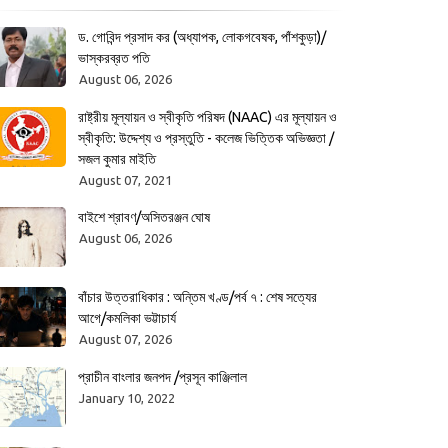
ড. গোবিন্দ প্রসাদ কর (অধ্যাপক, লোকগবেষক, পাঁশকুড়া)/
ভাস্করব্রত পতি
August 06, 2026
রাষ্ট্রীয় মূল্যায়ন ও স্বীকৃতি পরিষদ (NAAC) এর মূল্যায়ন ও
স্বীকৃতি: উদ্দেশ্য ও প্রস্তুতি - কলেজ ভিত্তিক অভিজ্ঞতা /
সজল কুমার মাইতি
August 07, 2021
বাইশে শ্রাবণ/অসিতরঞ্জন ঘোষ
August 06, 2026
বাঁচার উত্তরাধিকার : অন্তিম খণ্ড/পর্ব ৭ : শেষ সত্যের
আগে/কমলিকা ভট্টাচার্য
August 07, 2026
প্রাচীন বাংলার জনপদ /প্রসূন কাঞ্জিলাল
January 10, 2022