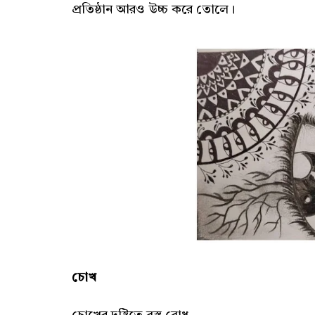
প্রতিষ্ঠান আরও উচ্চ করে তোলে।
চোখ