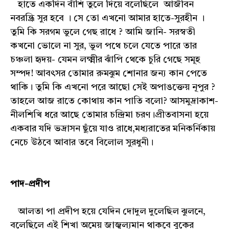
হাতে একদিন বাঁশি তুলে দিয়ে বলেছিলে আজীবন
নবরন্ধ্রি সুর হবে । সে তো এখনো আমার হাতে-সুরহীন ।
তুমি কি সরগম ভুলে গেছ রাধে ? আমি জানি- সরস্বতী
কখনো ভোলে না সুর, ভুল পথে চলে যেতে পারে তার
চঞ্চলা হৃদয়- যেমন লক্ষ্মীর ঝাঁপি থেকে চুরি গেছে সমূহ
সম্পদ! আবৎসর তোমার রুমঝুম শোনার জন্য কান পেতে
থাকি। তুমি কি এখনো পরে আছো সেই অপাঙক্তেয় নূপুর ?
তাহলে আজ রাতে কোথায় কান পাতি বলো? আসমুদ্রাকাশ-
নীলশিখি ধরে আছে তোমার চন্দ্রিমা চরণ।প্রীতবাসনা হয়ে
একবার যদি ভদ্রাসন ছুঁয়ে যাও রাধে,মধ্যরাতের মনিকর্নিকায়
নেচে উঠবে আবার তবে বিলোল সুরধুনী।
পাদ-প্রদীপ
আলতা পা প্রদীপ হয়ে যেদিন দোদুল দুলেছিল ঝুলনে,
বলেছিলে এই শিখা অমেয় জাজ্বল্যমান থাকবে বুকের