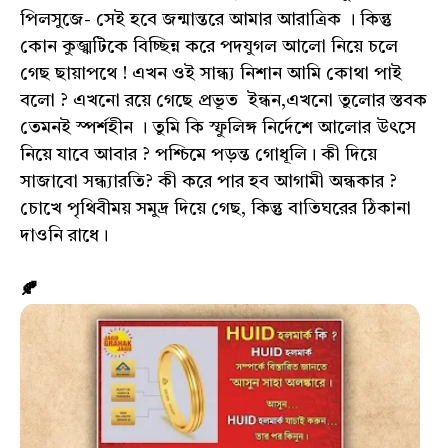
পিলসুজে- সেই হবে জন্মান্তরে আমার আরাত্রিক । কিন্তু
কোন কুজ্ঝটিকে বিচ্ছিন্ন করে পদযুগল আলো নিয়ে চলে
গেছ ছায়াপথে ! এখন ওই সান্ধ্য নিশান আমি কোথা পাই
বলো ? এখনো রয়ে গেছে প্রভূত ইন্ধন,এখনো তুলোর স্তবক
তেমনই স্পর্শহীন । তুমি কি স্ফুলিঙ্গ নির্দেশে আলোর উৎসে
নিয়ে যাবে আবার ? পশ্চিমে পড়ন্ত গোধূলি। কী দিয়ে
সাজাবো সন্ধ্যারতি? কী করে পার হব আগামী অন্ধকার ?
চোখে পৃথিবীময় সমুদ্র দিয়ে গেছ, কিন্তু বাতিঘরের ঠিকানা
দাওনি রাধে।
🍂