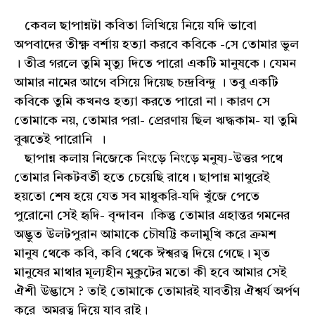
কেবল ছাপান্নটা কবিতা লিখিয়ে নিয়ে যদি ভাবো
অপবাদের তীক্ষ্ণ বর্শায় হত্যা করবে কবিকে -সে তোমার ভুল
। তীব্র গরলে তুমি মৃত্যু দিতে পারো একটি মানুষকে। যেমন
আমার নামের আগে বসিয়ে দিয়েছ চন্দ্রবিন্দু । তবু একটি
কবিকে তুমি কখনও হত্যা করতে পারো না। কারণ সে
তোমাকে নয়, তোমার পরা- প্রেরণায় ছিল ঋদ্ধকাম- যা তুমি
বুঝতেই পারোনি ।
ছাপান্ন কলায় নিজেকে নিংড়ে নিংড়ে মনুষ্য-উত্তর পথে
তোমার নিকটবর্তী হতে চেয়েছি রাধে। ছাপান্ন মাথুরেই
হয়তো শেষ হয়ে যেত সব মাধুকরি-যদি খুঁজে পেতে
পুরোনো সেই হৃদি- বৃন্দাবন ।কিন্তু তোমার গ্রহান্তর গমনের
অদ্ভুত উলটপুরান আমাকে চৌষট্টি কলামুখি করে ক্রমশ
মানুষ থেকে কবি, কবি থেকে ঈশ্বরত্ব দিয়ে গেছে। মৃত
মানুষের মাথার মূল্যহীন মুকুটের মতো কী হবে আমার সেই
ঐশী উদ্ভাসে ? তাই তোমাকে তোমারই যাবতীয় ঐশ্বর্য অর্পণ
করে অমরত্ব দিয়ে যাব রাই।