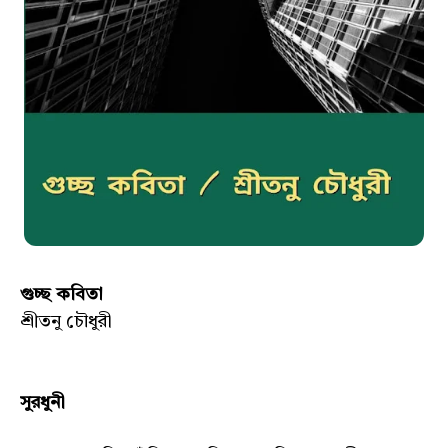
গুচ্ছ কবিতা
শ্রীতনু চৌধুরী
সুরধুনী