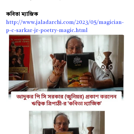
কবিতা ম্যাজিক
http://www.jaladarchi.com/2023/05/magician-
p-c-sarkar-jr-poetry-magic.html