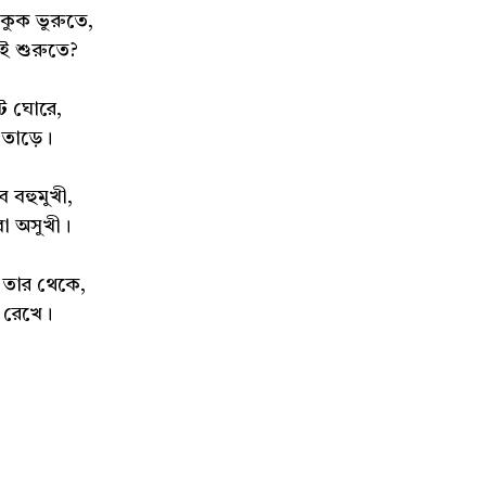
াকুক ভুরুতে,
রই শুরুতে?
ে ঘোরে,
 তোড়ে।
 বহুমুখী,
 বা অসুখী।
 তার থেকে,
ে রেখে।