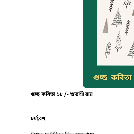
গুচ্ছ কবিতা ১৮ /- শুভশ্রী রায়
চর্মবেশ