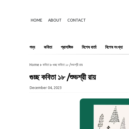
HOME
ABOUT
CONTACT
গদ্য
কবিতা
প্রাসঙ্গিক
বিশেষ বার্তা
বিশেষ সংখ্যা
Home
কবিতা
গুচ্ছ কবিতা ১৮ /শুভশ্রী রায়
গুচ্ছ কবিতা ১৮ /শুভশ্রী রায়
December 04, 2023