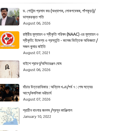
ড. গোবিন্দ প্রসাদ কর (অধ্যাপক, লোকগবেষক, পাঁশকুড়া)/
ভাস্করব্রত পতি
August 06, 2026
রাষ্ট্রীয় মূল্যায়ন ও স্বীকৃতি পরিষদ (NAAC) এর মূল্যায়ন ও
স্বীকৃতি: উদ্দেশ্য ও প্রস্তুতি - কলেজ ভিত্তিক অভিজ্ঞতা /
সজল কুমার মাইতি
August 07, 2021
বাইশে শ্রাবণ/অসিতরঞ্জন ঘোষ
August 06, 2026
বাঁচার উত্তরাধিকার : অন্তিম খণ্ড/পর্ব ৭ : শেষ সত্যের
আগে/কমলিকা ভট্টাচার্য
August 07, 2026
প্রাচীন বাংলার জনপদ /প্রসূন কাঞ্জিলাল
January 10, 2022