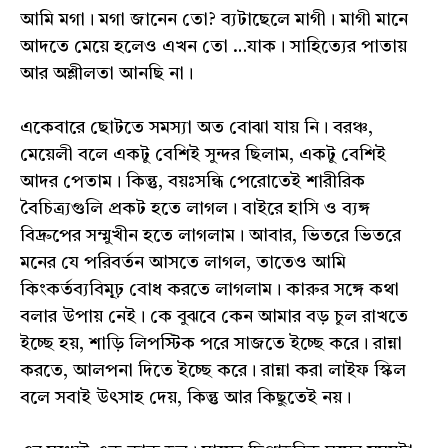
আমি মগা। মগা জানেন তো? ব্যটাছেলে মাগী। মাগী মানে
আদতে মেয়ে হলেও এখন তো …যাক। সাহিত্যের পাতায়
আর অশ্লীলতা আনছি না।
একেবারে ছোটতে সমস্যা অত বোঝা যায় নি। বরঞ্চ,
মেয়েলী বলে একটু বেশিই সুন্দর ছিলাম, একটু বেশিই
আদর পেতাম। কিন্তু, বয়ঃসন্ধি পেরোতেই শারীরিক
বৈচিত্র্যগুলি প্রকট হতে লাগল। বাইরে হাসি ও ব্যঙ্গ
বিদ্রুপের সম্মুখীন হতে লাগলাম। আবার, ভিতরে ভিতরে
মনের যে পরিবর্তন আসতে লাগল, তাতেও আমি
কিংকর্তব্যবিমূ়ঢ়‌ বোধ করতে লাগলাম। কারুর সঙ্গে কথা
বলার উপায় নেই। কে বুঝবে কেন আমার বড় চুল রাখতে
ইচ্ছে হয়, শাড়ি লিপস্টিক পরে সাজতে ইচ্ছে করে। রান্না
করতে, আলপনা দিতে ইচ্ছে করে। রান্না করা লাইফ স্কিল
বলে সবাই উৎসাহ দেয়, কিন্তু আর কিছুতেই নয়।