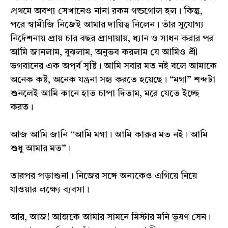
প্রথমে অবশ্য সেখানেও নানা রকম গন্ডগোল হল। কিন্তু,
পরে স্বামীজি নিজেই আমার দায়িত্ব নিলেন। তাঁর সুযোগ্য
নির্দেশনায় প্রায় চার বছর প্রাণায়ায়, ধ্যান ও সাধন করার পর
আমি জানলাম, বুঝলাম, অনুভব করলাম যে আমিও শ্রী
ভগবানের এক অপূর্ব সৃষ্টি। আমি সবার মত নই বলে আমাকে
অনেক কষ্ট, অনেক যন্ত্রনা সহ্য করতে হয়েছে। “মগা” শব্দটা
শুনলেই আমি কানে হাত চাপা দিতাম, মরে যেতে ইচ্ছে
করত।
আজ আমি জানি “আমি মগা। আমি কারুর মত নই। আমি
শুধু আমার মত”।
তারপর পড়াশুনা। নিজের সঙ্গে অন্যকেও এগিয়ে নিয়ে
যাওয়ার লক্ষ্যে ব্যবসা।‌
আর, আজ! আজকে আমার সামনে মিস্টার মনি ভূষণ সেন।