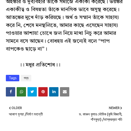
অহঙ্কার ও দুর্ব্যবহার তাঁকে সমাজে একাকী করেছে। ভয়ঙ্কর
একাকীত্ব ও বিষন্নতা তাঁকে মানসিক ভাবে অসুস্থ করেছে।
আতঙ্কের মুখে দাঁড় করিয়ছে। অর্থ ও সম্মান তাঁকে সাহায্য
করে নি, শেষে মনস্থলিতে, আমার কাছে এসেছেন সাহায্য
পাওয়ার আশায়! চোখে জল নিয়ে মাথা নিচু করে আমার
সামনে বসে আছেন। বোধহয় এই জন্যেই বলে “পাপ
বাপকেও ছাড়ে না”।
।। মধুর প্রতিশোধ।।
Tags
গদ্য
OLDER
NEWER
আকাশ মৃগয়া /নির্মাণ মহান্তী
ড. কাঞ্চন কুমার ভৌমিক (কৃষি বিজ্ঞানী,
পাঁশকুড়া) /ভাস্করব্রত পতি