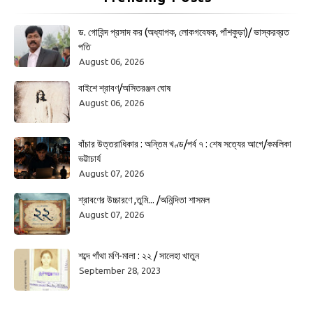
ড. গোবিন্দ প্রসাদ কর (অধ্যাপক, লোকগবেষক, পাঁশকুড়া)/ ভাস্করব্রত
পতি
August 06, 2026
বাইশে শ্রাবণ/অসিতরঞ্জন ঘোষ
August 06, 2026
বাঁচার উত্তরাধিকার : অন্তিম খণ্ড/পর্ব ৭ : শেষ সত্যের আগে/কমলিকা
ভট্টাচার্য
August 07, 2026
শ্রাবণের উচ্চারণে ,তুমি... /অনিন্দিতা শাসমল
August 07, 2026
শব্দে গাঁথা মণি-মালা : ২২ / সালেহা খাতুন
September 28, 2023