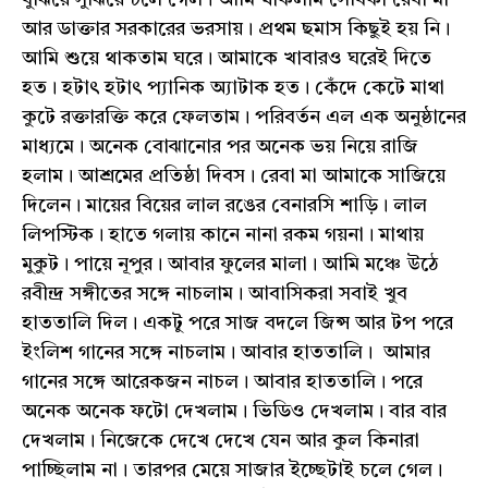
আর ডাক্তার সরকারের ভরসায়। প্রথম ছমাস কিছুই হয় নি।
আমি শুয়ে থাকতাম ঘরে। আমাকে খাবারও ঘরেই দিতে
হত। হটাৎ হটাৎ প্যানিক অ্যাটাক হত। কেঁদে কেটে মাথা
কুটে রক্তারক্তি করে ফেলতাম। পরিবর্তন এল এক অনুষ্ঠানের
মাধ্যমে। অনেক বোঝানোর পর অনেক ভয় নিয়ে রাজি
হলাম। আশ্রমের প্রতিষ্ঠা দিবস। রেবা মা আমাকে সাজিয়ে
দিলেন। মায়ের বিয়ের লাল রঙের বেনারসি শাড়ি। লাল
লিপস্টিক। হাতে গলায় কানে নানা রকম গয়না। মাথায়
মুকুট। পায়ে নূপুর। আবার ফুলের মালা। আমি মঞ্চে উঠে
রবীন্দ্র সঙ্গীতের সঙ্গে নাচলাম। আবাসিকরা সবাই খুব
হাততালি দিল। একটু পরে সাজ বদলে জিন্স আর টপ পরে
ইংলিশ গানের সঙ্গে নাচলাম। আবার হাততালি। আমার
গানের সঙ্গে আরেকজন নাচল। আবার হাততালি। পরে
অনেক অনেক ফটো দেখলাম। ভিডিও দেখলাম। বার বার
দেখলাম। নিজেকে দেখে দেখে যেন আর কুল কিনারা
পাচ্ছিলাম না। তারপর মেয়ে সাজার ইচ্ছেটাই চলে গেল।