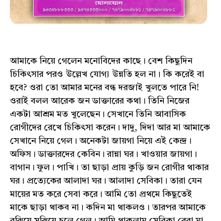
আমাকে নিয়ে গেলেন মনোবিদের কাছে। বেশ কিছুদিন
চিকিৎসার পরও উল্লেখ যোগ্য উন্নতি হল না। কি করেই বা
হবে? ওরা তো আমার মনের বন্ধ দরজাই খুলতে পারে নি!
ওরাই বলল আরেক জন ডাক্তারের কথা। তিনি নিজের
একটা আশ্রম মত খুলেছেন। সেখানে তিনি আবাসিক
রোগীদের রেখে চিকিৎসা করেন। দাদু, দিদা আর মা আমাকে
সেখানে নিয়ে গেল। অনেকটা জায়গা নিয়ে এই কেন্দ্র।
অফিস। ডাক্তারদের কেবিন। রান্না ঘর। খাওয়ার জায়গা।
বাগান। ফুল। পাখি। তা ছাড়া প্রায় কুড়ি জন রোগীর থাকার
ঘর। প্রত্যেকের আলাদা ঘর। আলাদা সেবিকা। তারা যেন
মায়ের মত করে সেবা করে। আমি তো প্রথমে কিছুতেই
মাকে ছাড়া থাকব না। কদিন মা থাকলও। তারপর আমাকে
বুঝিয়ে সুঝিয়ে চলে গেল। আমি থাকলাম সেবিকা রেবা মা