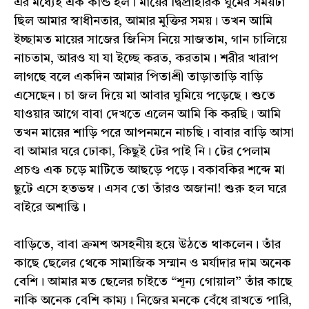
এর মধ্যেই এক কান্ড হল। মায়ের দ্বিপ্রাহরিক‌ ঘুমের সময়টা
ছিল আমার স্বাধীনতার, আমার মুক্তির সময়। তখন আমি
ইচ্ছামত মায়ের সাজের জিনিস নিয়ে সাজতাম, গান চালিয়ে
নাচতাম, আরও যা যা ইচ্ছে করত, করতাম। শরীর খারাপ
লাগছে বলে একদিন আমার পিতাশ্রী তাড়াতাড়ি বাড়ি
এসেছেন। চা জল দিয়ে মা আবার ঘুমিয়ে পড়েছে। শুতে
যাওয়ার আগে বাবা দেখতে এলেন আমি কি করছি। আমি
তখন মায়ের শাড়ি পরে আপনমনে নাচছি। বাবার বাড়ি আসা
বা আমার ঘরে ঢোকা, কিছুই টের পাই নি। টের পেলাম
প্রচণ্ড এক চড়ে মাটিতে আছড়ে পড়ে। বকাবকির শব্দে মা
ছুটে এসে হতভম্ব। এসব তো তাঁরও অজানা! শুরু হল ঘরে
বাইরে অশান্তি।
বাড়িতে, বাবা ক্রমশ অসহনীয় হয়ে উঠতে থাকলেন। তাঁর
কাছে ছেলের থেকে সামাজিক সম্মান ও মর্যাদার দাম অনেক
বেশি। আমার মত ছেলের চাইতে “শূন্য গোয়াল” তাঁর কাছে
নাকি অনেক বেশি কাম্য। নিজের মনকে বেঁধে রাখতে পারি,