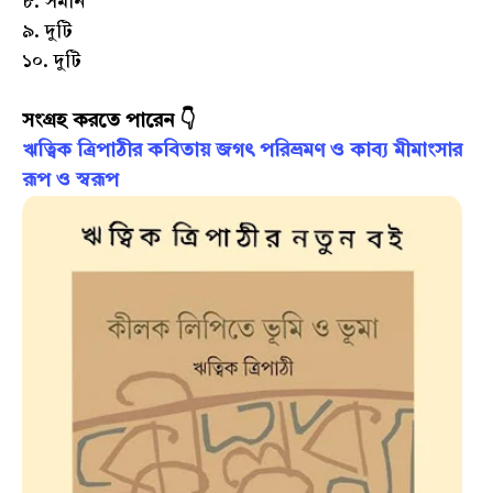
৮. সমান
৯. দুটি
১০. দুটি
সংগ্রহ করতে পারেন 👇
ঋত্বিক ত্রিপাঠীর কবিতায় জগৎ পরিভ্রমণ ও কাব‍্য মীমাংসার
রূপ ও স্বরূপ