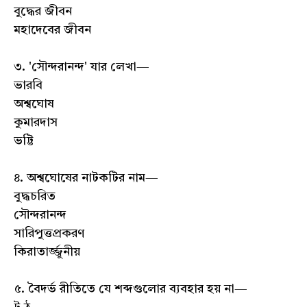
বুদ্ধের জীবন
মহাদেবের জীবন
৩. 'সৌন্দরানন্দ' যার লেখা—
ভারবি
অশ্বঘোষ
কুমারদাস
ভট্টি
৪. অশ্বঘোষের নাটকটির নাম—
বুদ্ধচরিত
সৌন্দরানন্দ
সারিপুত্তপ্রকরণ
কিরাতার্জ্জুনীয়
৫. বৈদর্ভ রীতিতে যে শব্দগুলোর ব্যবহার হয় না—