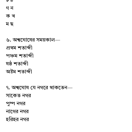
ট ঠ
ণ ন
ক খ
ম ছ
৬. অশ্বঘোষের সময়কাল—
প্রথম শতাব্দী
পঞ্চম শতাব্দী
ষষ্ঠ শতাব্দী
অষ্টম শতাব্দী
৭. অশ্বঘোষ যে নগরে থাকতেন—
সাকেত নগর
পুষ্প নগর
নাগের নগর
হরিহর নগর