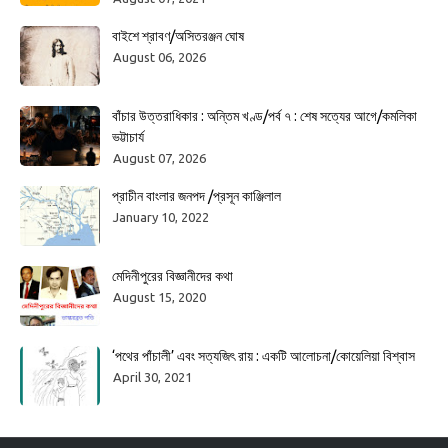
বাইশে শ্রাবণ/অসিতরঞ্জন ঘোষ
August 06, 2026
বাঁচার উত্তরাধিকার : অন্তিম খণ্ড/পর্ব ৭ : শেষ সত্যের আগে/কমলিকা
ভট্টাচার্য
August 07, 2026
প্রাচীন বাংলার জনপদ /প্রসূন কাঞ্জিলাল
January 10, 2022
মেদিনীপুরের বিজ্ঞানীদের কথা
August 15, 2020
‘পথের পাঁচালী’ এবং সত্যজিৎ রায় : একটি আলোচনা/কোয়েলিয়া বিশ্বাস
April 30, 2021