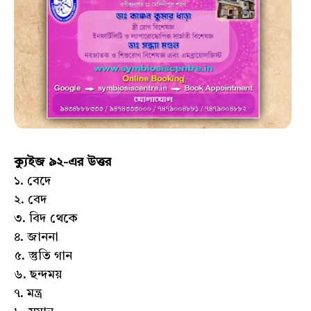
ক্যুইজ ৯২-এর উত্তর
১. বেদে
২. বেদ
৩. বিদ থেকে
৪. জাননা
৫. স্তুতি গান
৬. ছন্দময়
৭. মন্ত্র