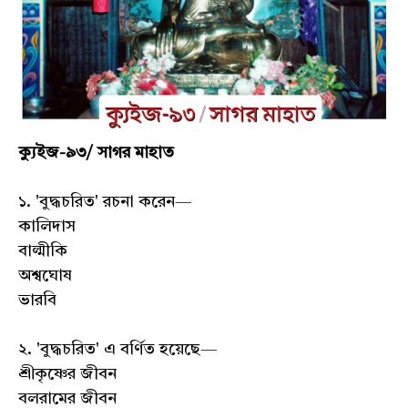
ক্যুইজ-৯৩/ সাগর মাহাত
১. 'বুদ্ধচরিত' রচনা করেন—
কালিদাস
বাল্মীকি
অশ্বঘোষ
ভারবি
২. 'বুদ্ধচরিত' এ বর্ণিত হয়েছে—
শ্রীকৃষ্ণের জীবন
বলরামের জীবন