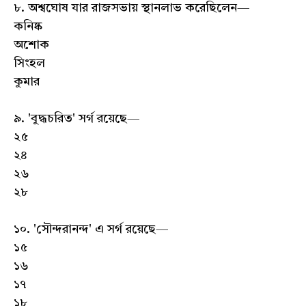
৮. অশ্বঘোষ যার রাজসভায় স্থানলাভ করেছিলেন—
কনিষ্ক
অশোক
সিংহল
কুমার
৯. 'বুদ্ধচরিত' সর্গ রয়েছে—
২৫
২৪
২৬
২৮
১০. 'সৌন্দরানন্দ' এ সর্গ রয়েছে—
১৫
১৬
১৭
১৮