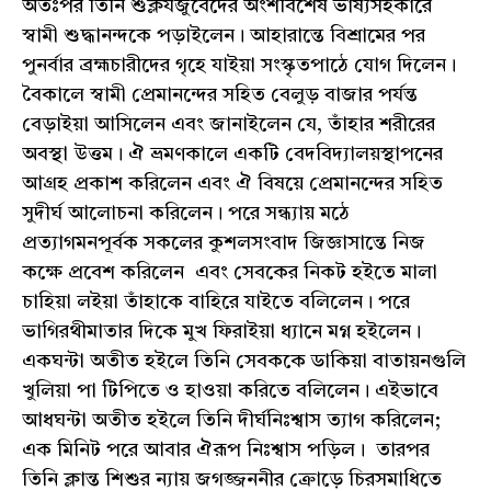
অতঃপর তিনি শুক্লযজুর্বেদের অংশবিশেষ ভাষ্যসহকারে
স্বামী শুদ্ধানন্দকে পড়াইলেন। আহারান্তে বিশ্রামের পর
পুনর্বার ব্রহ্মচারীদের গৃহে যাইয়া সংস্কৃতপাঠে যোগ দিলেন।
বৈকালে স্বামী প্রেমানন্দের সহিত বেলুড় বাজার পর্যন্ত
বেড়াইয়া আসিলেন এবং জানাইলেন যে, তাঁহার শরীরের
অবস্থা উত্তম। ঐ ভ্রমণকালে একটি বেদবিদ্যালয়স্থাপনের
আগ্রহ প্রকাশ করিলেন এবং ঐ বিষয়ে প্রেমানন্দের সহিত
সুদীর্ঘ আলোচনা করিলেন। পরে সন্ধ্যায় মঠে
প্রত্যাগমনপূর্বক সকলের কুশলসংবাদ জিজ্ঞাসান্তে নিজ
কক্ষে প্রবেশ করিলেন এবং সেবকের নিকট হইতে মালা
চাহিয়া লইয়া তাঁহাকে বাহিরে যাইতে বলিলেন। পরে
ভাগিরথীমাতার দিকে মুখ ফিরাইয়া ধ্যানে মগ্ন হইলেন।
একঘন্টা অতীত হইলে তিনি সেবককে ডাকিয়া বাতায়নগুলি
খুলিয়া পা টিপিতে ও হাওয়া করিতে বলিলেন। এইভাবে
আধঘন্টা অতীত হইলে তিনি দীর্ঘনিঃশ্বাস ত্যাগ করিলেন;
এক মিনিট পরে আবার ঐরূপ নিঃশ্বাস পড়িল। তারপর
তিনি ক্লান্ত শিশুর ন্যায় জগজ্জননীর ক্রোড়ে চিরসমাধিতে