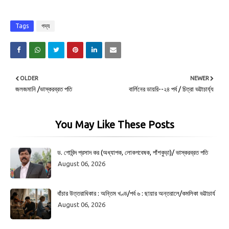
Tags
গদ্য
OLDER
NEWER
জলজমানি /ভাস্করব্রত পতি
বার্লিনের ডায়রি--২৪ পর্ব / চিত্রা ভট্টাচার্য্য
You May Like These Posts
ড. গোবিন্দ প্রসাদ কর (অধ্যাপক, লোকগবেষক, পাঁশকুড়া)/ ভাস্করব্রত পতি
August 06, 2026
বাঁচার উত্তরাধিকার : অন্তিম খণ্ড/পর্ব ৬ : ছায়ার অন্তরালে/কমলিকা ভট্টাচার্য
August 06, 2026