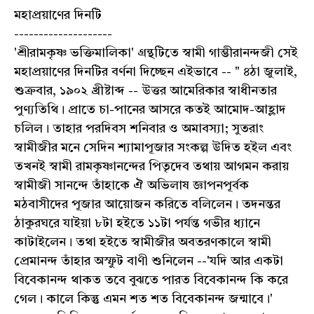
মহাপ্রয়াণের দিনটি
--------------------
'শ্রীরামকৃষ্ণ ভক্তিমালিকা' গ্রন্থটিতে স্বামী গাম্ভীরানন্দজী সেই
মহাপ্রয়াণের দিনটির বর্ণনা দিচ্ছেন এইভাবে -- " ৪ঠা জুলাই,
শুক্রবার, ১৯০২ খ্রীষ্টাব্দ -- উত্তর আমেরিকার স্বাধীনতার
পুণ্যতিথি। প্রাতে চা-পানের আসরে কতই আমোদ-আহ্লাদ
চলিল। তাহার পরদিবস শনিবার ও অমাবস্যা; সুতরাং
স্বামীজীর মনে সেদিন শ্যামাপূজার সংকল্প উদিত হইল এবং
তখনই স্বামী রামকৃষ্ণানন্দের পিতৃদেব তথায় আগমন করায়
স্বামীজী সানন্দে তাঁহাকে ঐ অভিলাষ জ্ঞাপনপূর্বক
মঠবাসীদের পূজার আয়োজন করিতে বলিলেন। তদনন্তর
ঠাকুরঘরে যাইয়া ৮টা হইতে ১১টা পর্যন্ত গভীর ধ্যানে
কাটাইলেন। তথা হইতে স্বামীজীর অবতরণকালে স্বামী
প্রেমানন্দ তাঁহার অস্ফুট বাণী শুনিলেন --'যদি আর একটা
বিবেকানন্দ থাকত তবে বুঝতে পারত বিবেকানন্দ কি করে
গেল। কালে কিন্তু এমন শত শত বিবেকানন্দ জন্মাবে।'