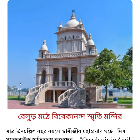
মাত্র উনচল্লিশ বছর বয়সে স্বামীজীর মহাপ্রয়াণ ঘটে। মিস