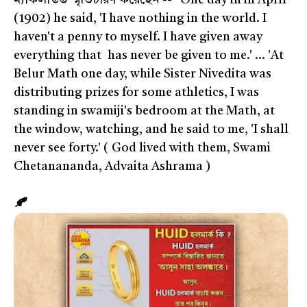
ম্যাকলাউড স্মৃতিচারণ করেছেন -- "One day in in April
(1902) he said, 'I have nothing in the world. I
haven't a penny to myself. I have given away
everything that has never be given to me.' ... 'At
Belur Math one day, while Sister Nivedita was
distributing prizes for some athletics, I was
standing in swamiji's bedroom at the Math, at
the window, watching, and he said to me, 'I shall
never see forty.' ( God lived with them, Swami
Chetanananda, Advaita Ashrama )
🍂