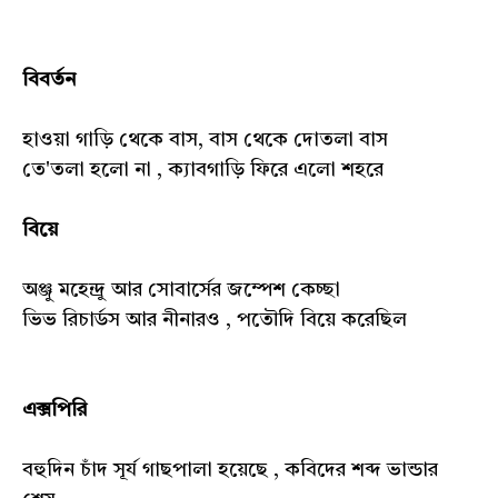
বিবর্তন
হাওয়া গাড়ি থেকে বাস, বাস থেকে দোতলা বাস
তে'তলা হলো না , ক্যাবগাড়ি ফিরে এলো শহরে
বিয়ে
অঞ্জু মহেন্দ্রু আর সোবার্সের জম্পেশ কেচ্ছা
ভিভ রিচার্ডস আর নীনারও , পতৌদি বিয়ে করেছিল
এক্সপিরি
বহুদিন চাঁদ সূর্য গাছপালা হয়েছে , কবিদের শব্দ ভান্ডার