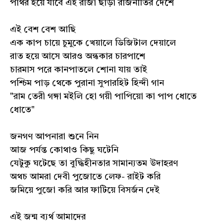
পাথর হয়ে যাবে এই রাজা ছাড়া রাজনীতির দেশে
এই বেশ বেশ আছি
এক কাপ চায়ে চুমুকে খেয়ালে ডিজিটাল দেয়ালে
রাত হয়ে আসে আরও অন্ধকার চারপাশে
চারমাস পরে কানপাতলে শোনা যায় তাই
পশ্চিম পাড় থেকে পুরানা সুপারহিট হিন্দী গান
"রাম তেরী গঙ্গা মইলি হো গয়ী পাপিয়ো কা পাপ ধোতে
ধোতে"
জনগণ আপনারা শুনে নিন
আজ পর্যন্ত কোথাও কিছু ঘটেনি
যেটুকু ঘটেছে তা বুদ্ধিহীনতার সামান্যতম উদাহরণ
অথচ আমরা দেবী পুজোতে লেফ- রাইট করি
জমিয়ে পুজো করি আর ফাটিয়ে বিসর্জন দেই
এই জন্ম ব্যর্থ আমাদের