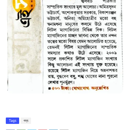
Tags
গদ্য