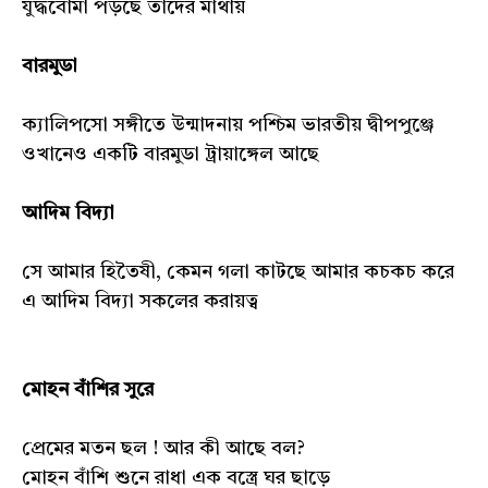
যুদ্ধবোমা পড়ছে তাদের মাথায়
বারমুডা
ক্যালিপসো সঙ্গীতে উন্মাদনায় পশ্চিম ভারতীয় দ্বীপপুঞ্জে
ওখানেও একটি বারমুডা ট্রায়াঙ্গেল আছে
আদিম বিদ্যা
সে আমার হিতৈষী, কেমন গলা কাটছে আমার কচকচ করে
এ আদিম বিদ্যা সকলের করায়ত্ব
মোহন বাঁশির সুরে
প্রেমের মতন ছল ! আর কী আছে বল?
মোহন বাঁশি শুনে রাধা এক বস্ত্রে ঘর ছাড়ে