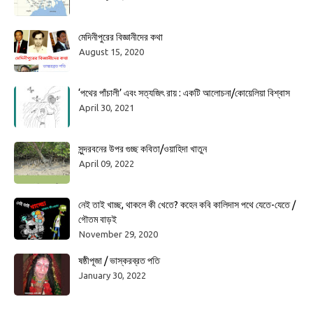
মেদিনীপুরের বিজ্ঞানীদের কথা
August 15, 2020
‘পথের পাঁচালী’ এবং সত্যজিৎ রায় : একটি আলোচনা/কোয়েলিয়া বিশ্বাস
April 30, 2021
সুন্দরবনের উপর গুচ্ছ কবিতা/ওয়াহিদা খাতুন
April 09, 2022
নেই তাই খাচ্ছ, থাকলে কী খেতে? কহেন কবি কালিদাস পথে যেতে-যেতে /
গৌতম বাড়ই
November 29, 2020
ষষ্ঠীপূজা / ভাস্করব্রত পতি
January 30, 2022