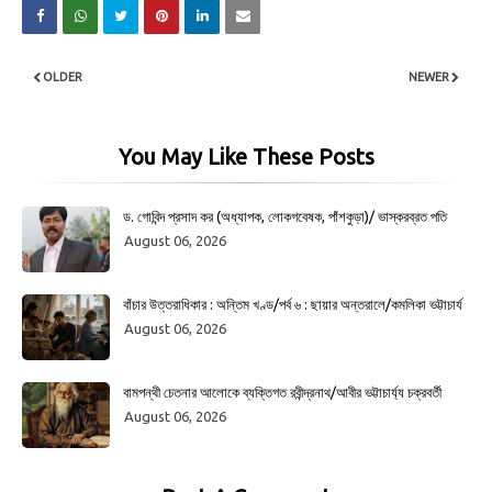
OLDER
NEWER
You May Like These Posts
ড. গোবিন্দ প্রসাদ কর (অধ্যাপক, লোকগবেষক, পাঁশকুড়া)/ ভাস্করব্রত পতি
August 06, 2026
বাঁচার উত্তরাধিকার : অন্তিম খণ্ড/পর্ব ৬ : ছায়ার অন্তরালে/কমলিকা ভট্টাচার্য
August 06, 2026
বামপন্থী চেতনার আলোকে ব্যক্তিগত রবীন্দ্রনাথ/আবীর ভট্টাচার্য্য চক্রবর্তী
August 06, 2026