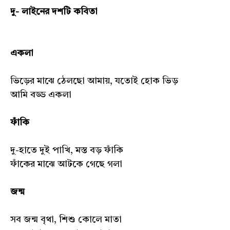
দু- লাইনের দশটি কবিতা
একলা
ভিড়ের মাঝে ঠেলছো আমায়, যতোই হোক ভিড়
আমি বড্ড একলা
ফাঁকি
দু-হাতে দুই পাখি, মস্ত বড় ফাঁকি
ফাঁকের মাঝে আটকে গেছে গলা
জন্ম
সব জন্ম বৃথা, শিশু কোলে মাতা