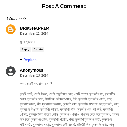
Post A Comment
3 Comments
BRIKSHAPREMI
December 22, 2024
সুন্দর প্রয়াস।
Reply
Delete
Replies
Anonymous
December 25, 2024
কবে কোনটি খাওয়াবে বলো ?
তন্দুরি গোবি, গোবি টিক্কা, গোবি মাঞ্চুরিয়ান, আলু গোবি মাতার, ফুলকপির দম, ফুলকপির
ঝোল, ফুলকপির ডাল, ক্রিস্টিনা কলিফ্লাওয়ার, চিলি ফুলকপি, ফুলকপির রোস্ট, আলু
ফুলকপি ভাজা, সীম ফুলকপির তরকারি, ফুলকপি কষা, ফুলকপির পকোড়া, দই ফুলকপি, আলু
ফুলকপির সিঙাড়া, ফুলকপির ডালনা, ফুলকপির বড়ি, ফুলকপির কোপ্তা কারি, ফুলকপির
পোস্ত, ফুলকপি দিয়ে মাছের ঝোল, ফুলকপির পোলাও, মাংসের মেটে দিয়ে ফুলকপি, হাঁসের
ডিম দিয়ে ফুলকপির ঝোল, ফুলকপির পরোটা, পনির ফুলকপি ফুলকপির ভর্তা, ফুলকপির
পাটিসাপটা, ফুলকপির পাতুরি, ফুলকপির ভাটা চচ্চড়ি, মটরশুঁটি দিয়ে ফুলকপির কারি, আলু