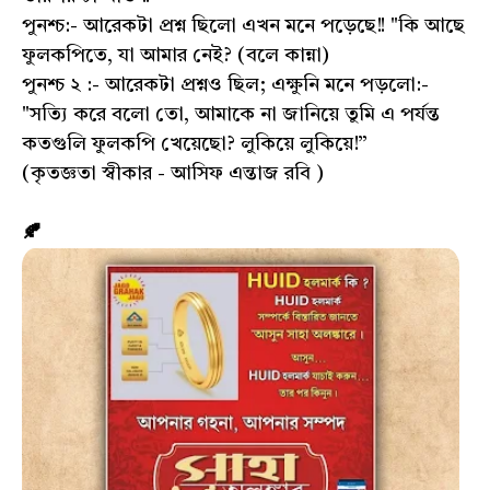
পুনশ্চ:- আরেকটা প্রশ্ন ছিলো এখন মনে পড়েছে!! "কি আছে
ফুলকপিতে, যা আমার নেই? (বলে কান্না)
পুনশ্চ ২ :- আরেকটা প্রশ্নও ছিল; এক্ষুনি মনে পড়লো:-
"সত্যি করে বলো তো, আমাকে না জানিয়ে তুমি এ পর্যন্ত
কতগুলি ফুলকপি খেয়েছো? লুকিয়ে লুকিয়ে!”
(কৃতজ্ঞতা স্বীকার - আসিফ এন্তাজ রবি )
🍂