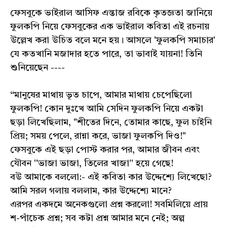
ফেসবুকে ভাইরাল আসিফ এন্তাজ রবিকে কৃতজ্ঞতা জানিয়ে
ফুলকপি নিয়ে ফেসবুকের এক ভাইরাল কবিতা এই রচনায়
উল্লেখ করা উচিত বলে মনে হয়। আসলে 'ফুলকপি সমাচার'
যে কতখানি মজাদার হতে পারে, তা ভাবাই যায়না! তিনি
শুনিয়েছেন ----
“মানুষের মাথায় ভূত চাপে, আমার মাথায় চেপেছিলো
ফুলকপি! কোন দুঃখে আমি সেদিন ফুলকপি নিয়ে একটা
ছড়া লিখেছিলাম, "শীতের দিনে, তোমার কাছে, ফুল চাইনি
প্রিয়; সময় পেলে, রান্না করে, ভাজা ফুলকপি দিও!"
ফেসবুকে এই ছড়া পোস্ট করার পর, আমার জীবন এবং
যৌবন ''ভাজা ভাজা, তিলের খাজা'' হয়ে গেছে!
বউ আমাকে বললো:- এই কবিতা কার উদ্দেশ্যে লিখেছো?
আমি সরল গলায় বললাম, কার উদ্দেশ্যে মানে?
এরপর একদমে অনেকগুলো প্রশ্ন করলো! সবমিলিয়ে প্রায়
শ-পাঁচেক প্রশ্ন; সব কটা প্রশ্ন আমার মনে নেই; অল্প