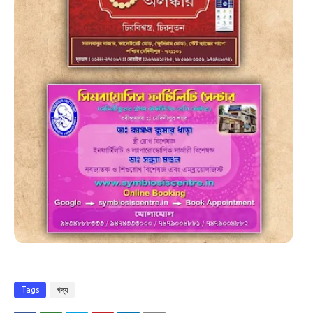
Tags
গদ্য