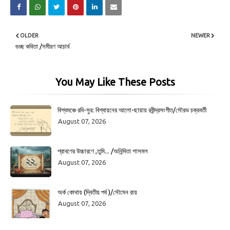
OLDER
NEWER
গুচ্ছ কবিতা /সমীরণ আচার্য
You May Like These Posts
বিশ্বমঞ্চে রবি-সুর: বিশ্বায়নের আলো-ছায়ায় রবীন্দ্রসংগীত/সৌরভ চক্রবর্তী
August 07, 2026
শ্রাবণের উচ্চারণে ,তুমি... /অনিন্দিতা শাসমল
August 07, 2026
অর্ক কোথায় (দ্বিতীয় পর্ব )/সৌমেন রায়
August 07, 2026