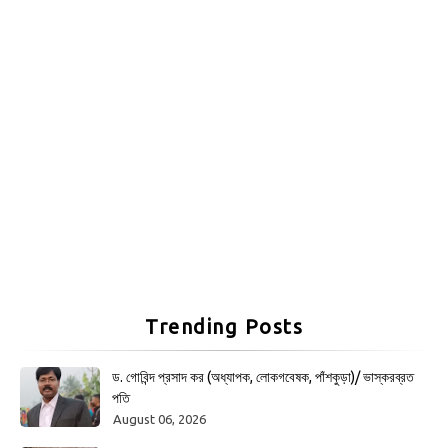
Trending Posts
ড. গোবিন্দ প্রসাদ কর (অধ্যাপক, লোকগবেষক, পাঁশকুড়া)/ ভাস্করব্রত
পতি
August 06, 2026