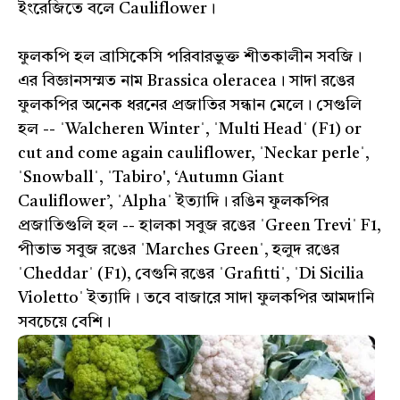
ইংরেজিতে বলে Cauliflower।
ফুলকপি হল ব্রাসিকেসি পরিবারভুক্ত শীতকালীন সবজি।
এর বিজ্ঞানসম্মত নাম Brassica oleracea। সাদা রঙের
ফুলকপির অনেক ধরনের প্রজাতির সন্ধান মেলে। সেগুলি
হল -- ˈWalcheren Winterˈ, ˈMulti Headˈ (F1) or
cut and come again cauliflower, ˈNeckar perleˈ,
ˈSnowballˈ, ˈTabiro', ‘Autumn Giant
Cauliflower’, ˈAlphaˈ ইত্যাদি। রঙিন ফুলকপির
প্রজাতিগুলি হল -- হালকা সবুজ রঙের ˈGreen Treviˈ F1,
পীতাভ সবুজ রঙের ˈMarches Greenˈ, হলুদ রঙের
ˈCheddarˈ (F1), বেগুনি রঙের ˈGrafittiˈ, ˈDi Sicilia
Violettoˈ ইত্যাদি। তবে বাজারে সাদা ফুলকপির আমদানি
সবচেয়ে বেশি।