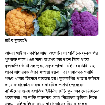
রঙিন ফুলকপি
আমরা খাই ফুলকপির সাদা অংশটি। যা পরিচিত ফুলকপির
পুষ্পাক্ষ নামে। এই সাদা অংশের চারপাশে ঘিরে থাকে
ফুলকপির ডাঁটা সহ পুরু, সবুজ পাতা। এই নরম ডাঁটা সহ
পাতা সাধারণত কাঁচা খাওয়া হয়না। তা সাধারণত গবাদি
পশুর খাবার হিসেবে ব্যবহৃত হয়। ফুলকপির পাতায় আইসো
থায়োসায়ানেটস নামক রাসায়নিক পদার্থ পেয়েছেন
বাল্টিমোর জনস হপকিন্স ইউনিভার্সিটি স্কুল অব মেডিসিনের
গবেষকরা। যা নাকি ক্যানসার রোগ নিরোধক ভূমিকা নিতে
সক্ষম। এই আইসো থায়োসায়ানেটসের নির্যাস বুকের