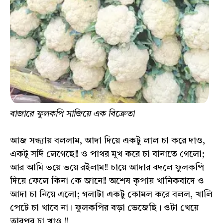
বাজারে ফুলকপি সাজিয়ে এক বিক্রেতা
আজ সন্ধ্যায় বললাম, আদা দিয়ে একটু লাল চা করে দাও,
একটু সর্দি লেগেছে!! ও পাথর মুখ করে চা বানাতে গেলো;
আর আমি ভয়ে ভয়ে রইলাম!! চায়ে আদার বদলে ফুলকপি
দিয়ে ফেলে কিনা কে জানে!! অশেষ কৃপায় খানিকবাদে ও
আদা চা নিয়ে এলো; গলাটা একটু কোমল করে বলল, খালি
পেটে চা খাবে না। ফুলকপির বড়া ভেজেছি। ওটা খেয়ে
তারপর চা খাও !!