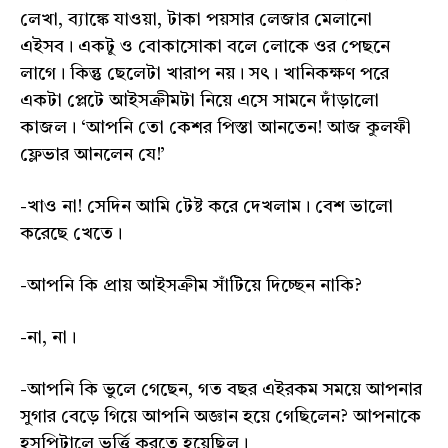
লেখা, ব্যাঙ্কে যাওয়া, টাকা পয়সার লেজার মেলানো
এইসব। একটু ও বোকাসোকা বলে লোকে ওর পেছনে
লাগে। কিন্তু ছেলেটা খারাপ নয়। সৎ। খানিকক্ষণ পরে
একটা প্লেটে আইসক্রীমটা নিয়ে এসে সামনে দাঁড়ালো
কাজল। ‘আপনি তো কেশর পিস্তা আনতেন! আজ কুলফী
ফ্লেভার আনলেন যে!’
-খাও না! সেদিন আমি টেষ্ট করে দেখলাম। বেশ ভালো
করেছে খেতে।
-আপনি কি প্রায় আইসক্রীম সাঁটিয়ে দিচ্ছেন নাকি?
-না, না।
-আপনি কি ভুলে গেছেন, গত বছর এইরকম সময়ে আপনার
সুগার বেড়ে গিয়ে আপনি অজ্ঞান হয়ে গেছিলেন? আপনাকে
হসপিটালে ভর্ত্তি করতে হয়েছিল।