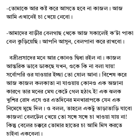
-তোমাকে আর কষ্ট করে আসতে হবে না কাজল। আজ
আমি এখানেই চা খেয়ে নেবো।
-আমাদের বাড়ীর বেলগাছ থেকে আজ সকালেই ক’টা পাকা
বেল কুড়িয়েছি। আপনি আসুন, বেলপানা করে রাখবো।
বদ্রীপ্রসাদের মনে আর কোনও দ্বিধা রইল না। কাজল
আন্তরিক ভাবে ডাকছে যখন, ওকে কি না বলা যায়!
সর্বোপরি ওর যাওয়ার ইচ্ছা তো ষোল আনা। বিশেষ করে
আজ কাজল কলকাতা না যাওয়ায় কোনও এক অজানা
কারণে তার মনের মেঘ কেটে গেল হঠাৎ ই! এক ঝলক
খুশির রোদ এসে ওর এতদিনের মনখারাপকে যেন এক
নিমেষে মুছে দিল। ও বলল, তাহলে একটু তাড়াতাড়ি যাবো
কাজল! বেলটেল খেয়ে তো সঙ্গে সঙ্গে চা খাওয়া যায় না!
কিন্তু বেলের চক্করে তোমার হাতের চা আমি মিস করতে
চাইনা একবেলা।