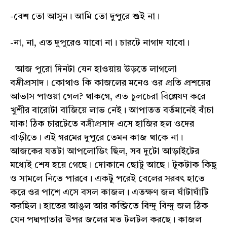
-বেশ তো আসুন। আমি তো দুপুরে শুই না।
-না, না, এত দুপুরেও যাবো না। চারটে নাগাদ যাবো।
আজ পুরো দিনটা যেন হাওয়ায় উড়তে লাগলো
বদ্রীপ্রসাদ। কোথাও কি কাজলের মনেও ওর প্রতি প্রশয়ের
আভাস পাওয়া গেল? থাকগে, এত চুলচেরা বিশ্লেষণ করে
খুশীর বারোটা বাজিয়ে লাভ নেই। আপাতত বর্তমানেই বাঁচা
যাক! ঠিক চারটেতে বদ্রীপ্রসাদ এসে হাজির হল ওদের
বাড়ীতে। এই গরমের দুপুরে তেমন কাজ থাকে না।
আজকের যতটা আপলোডিং ছিল, সব দুটো আড়াইটের
মধ্যেই শেষ হয়ে গেছে। দোকানে ছোটু আছে। টুকটাক কিছু
ও সামলে নিতে পারবে। একটু পরেই বেলের সরবৎ হাতে
করে ওর পাশে এসে বসল কাজল। এতক্ষণ জল ঘাঁটাঘাঁটি
করছিল। হাতের আঙুল আর কব্জিতে বিন্দু বিন্দু জল ঠিক
যেন পদ্মপাতার উপর জলের মত টলটল করছে। কাজল