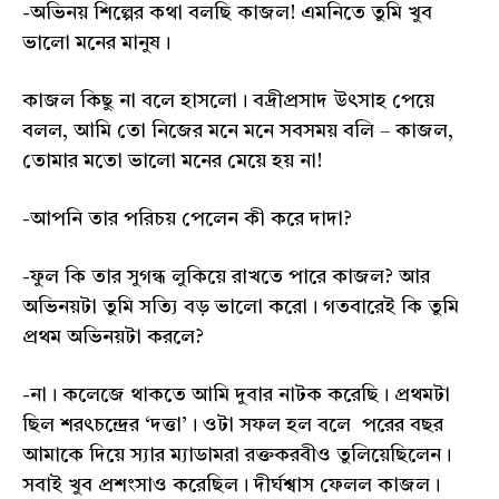
-অভিনয় শিল্পের কথা বলছি কাজল! এমনিতে তুমি খুব
ভালো মনের মানুষ।
কাজল কিছু না বলে হাসলো। বদ্রীপ্রসাদ উৎসাহ পেয়ে
বলল, আমি তো নিজের মনে মনে সবসময় বলি – কাজল,
তোমার মতো ভালো মনের মেয়ে হয় না!
-আপনি তার পরিচয় পেলেন কী করে দাদা?
-ফুল কি তার সুগন্ধ লুকিয়ে রাখতে পারে কাজল? আর
অভিনয়টা তুমি সত্যি বড় ভালো করো। গতবারেই কি তুমি
প্রথম অভিনয়টা করলে?
-না। কলেজে থাকতে আমি দুবার নাটক করেছি। প্রথমটা
ছিল শরৎচন্দ্রের ‘দত্তা’। ওটা সফল হল বলে পরের বছর
আমাকে দিয়ে স্যার ম্যাডামরা রক্তকরবীও তুলিয়েছিলেন।
সবাই খুব প্রশংসাও করেছিল। দীর্ঘশ্বাস ফেলল কাজল।