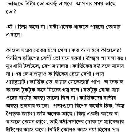
-ভাজতে টাইম তো একটু লাগবে। আপনার সময় আছে
তো?
-হ্যাঁ। চিন্তা করো না। ঘন্টাখানেক থাকতে পারবো তোমার
এখানে।
কাজল ঘরের ভেতর চলে গেল। কত বয়স হবে কাজলের?
পঁয়ত্রিশ ছত্রিশের বেশী তো মনে হয়না। উজ্জ্বল শ্যামলা রঙ।
মুখখানি টলটলে, বেশ মায়াদার। কার্ত্তিকের বউ বলে মানায়
না। এর লেখাপড়াও কার্ত্তিকের চেয়ে বেশী। পাস
গ্র্যাজুয়েট। কার্ত্তিক তো হায়ার সেকেন্ডারী পাশ। আজকাল
কাজল টুকটুক করে নিজের গল্প বলে। যতটুকু বোঝা যায়
ওদের বাড়ীর অবস্থা ভালো ছিল না। কার্ত্তিকদের বাড়ীর
অবস্থা তুলনায় ভালো। পড়াশুনো বিশেষ করেনি ঠিক, কিন্তু
পৈতৃক জায়গা জমি অনেক আছে। কিছু একটা কাজে না
থাকলে কেমন লাগে, তাই বদ্রীপ্রসাদের দোকানে ম্যানেজার
টাইপের কাজ করে। নির্দিষ্ট কোনও কাজ নয়! হিসেব পত্র