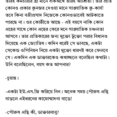
তারই কর্মচারীর স্ত্রী মানে একঅর্থে তারই আশ্রিতা। তার প্রতি
কোনও প্রকার কুনজর দেওয়া মানে সাঙ্ঘাতিক কু-কার্য!
তবে কিনা বদ্রীপ্রসাদ নিজেকে কোনওভাবেই আটকাতে
পারছে না। ওর কোষ্ঠীতে আছে - এই বয়সে নাকি কোন
গ্রহের সাথে কোন গ্রহের ফেরে মনে সাঙ্ঘাতিক চঞ্চলতা
আসবে। তার প্রতিকারের জন্য মুক্তো টুক্তো পরার বিধানও
দিয়েছে এক জ্যোতিষ। কদিন ধরেই সে ভাবছে, একটা
সেকেন্ড ওপিনিয়ন নিয়ে একটা মুক্তো ধারণই করে ফেলবে
সে। একদিন এক ডাক্তারকেও কথাচ্ছলে বলেছিল কথাটা।
উনি বলেছিলেন, বয়স কত আপনার?
-চুয়ান্ন।
-একটা ইউ.এস.জি করিয়ে নিন। অনেক সময় পৌরুষ গ্রন্থি
বাড়লে এইধরনের কামোন্মাদনা বাড়ে!
-পৌরুষ গ্রন্থি কী, ডাক্তারবাবু?