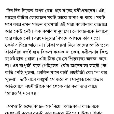
দিন দিন নিজের উপর ঘেন্না ধরে যাচ্ছে বদ্রীপ্রসাদের। এই
মাছের কাঁটার লোকজন সবাই তাকে মান্যগণ্য করে। সবাই
মনে করে এমন সজ্জন ব্যবসায়ী এই সারা কালীনগর বাজারে
আর কেউ নেই। এক কথার মানুষ সে। লোকজনকে ঠকানো
তার ধাতে নেই। বরং মানুষের বিপদে আপদে তার মতো
কেউ এগিয়ে আসে না। টাকা পয়সা নিয়ে তাদের জাতি তুলে
বাঙালীরা যতই ব্যঙ্গ বিদ্রুপ করুক না কেন, বদ্রীপ্রসাদ কিন্তু
যথেষ্ঠ হাত খোলা। এটা ঠিক যে সে পিতৃবাক্য অবজ্ঞা করে
না। ওর বাপুজী বলে গেছিলেন ‘বেটা আনেবালা লছমী কো
কভি নেহি পুছনা, লেকিন যানে বালী লছমীজী কো ‘শ’ বার
পুছনা’। তাই বলে কঞ্জুসী সে করে না। মানুষজনের অভাব
অভিযোগে লছমীজীকে ঘর থেকে বার করা তার কাছে
‘জায়জ’ই মনে হয়।
সমস্যাটা হচ্ছে কাজলকে নিয়ে। আজকাল কাজলকে
দেখলেই বুকের রক্তটা তার ছলকে উঠতে চাইছে। শিরার