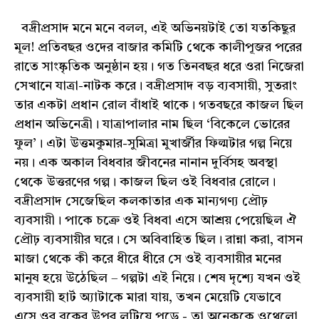
বদ্রীপ্রসাদ মনে মনে বলল, এই অভিনয়টাই তো যতকিছুর
মূল! প্রতিবছর ওদের বাজার কমিটি থেকে কালীপূজর পরের
রাতে সাংষ্কৃতিক অনুষ্ঠান হয়। গত তিনবছর ধরে ওরা নিজেরা
সেখানে যাত্রা-নাটক করে। বদ্রীপ্রসাদ বড় ব্যবসায়ী, সুতরাং
তার একটা প্রধান রোল বাঁধাই থাকে। গতবছরে কাজল ছিল
প্রধান অভিনেত্রী। যাত্রাপালার নাম ছিল ‘বিকেলে ভোরের
ফুল’। এটা উত্তমকুমার-সুমিত্রা মুখার্জীর ফিল্মটার গল্প নিয়ে
নয়। এক অকাল বিধবার জীবনের নানান দুর্বিসহ অবস্থা
থেকে উত্তরণের গল্প। কাজল ছিল ওই বিধবার রোলে।
বদ্রীপ্রসাদ সেজেছিল কলকাতার এক মান্যগণ্য প্রৌঢ়
ব্যবসায়ী। পাকে চক্রে ওই বিধবা এসে আশ্রয় পেয়েছিল ঐ
প্রৌঢ় ব্যবসায়ীর ঘরে। সে অবিবাহিত ছিল। রান্না করা, বাসন
মাজা থেকে কী করে ধীরে ধীরে সে ওই ব্যবসায়ীর মনের
মানুষ হয়ে উঠেছিল – গল্পটা এই নিয়ে। শেষ দৃশ্যে যখন ওই
ব্যবসায়ী হার্ট অ্যাটাকে মারা যায়, তখন মেয়েটি যেভাবে
এসে ওর বুকের উপর লুটিয়ে পড়ে - তা অনেককে ওথেলো