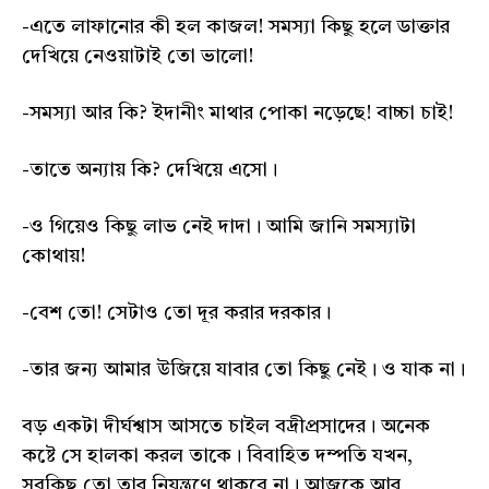
-এতে লাফানোর কী হল কাজল! সমস্যা কিছু হলে ডাক্তার
দেখিয়ে নেওয়াটাই তো ভালো!
-সমস্যা আর কি? ইদানীং মাথার পোকা নড়েছে! বাচ্চা চাই!
-তাতে অন্যায় কি? দেখিয়ে এসো।
-ও গিয়েও কিছু লাভ নেই দাদা। আমি জানি সমস্যাটা
কোথায়!
-বেশ তো! সেটাও তো দূর করার দরকার।
-তার জন্য আমার উজিয়ে যাবার তো কিছু নেই। ও যাক না।
বড় একটা দীর্ঘশ্বাস আসতে চাইল বদ্রীপ্রসাদের। অনেক
কষ্টে সে হালকা করল তাকে। বিবাহিত দম্পতি যখন,
সবকিছু তো তার নিয়ন্ত্রণে থাকবে না। আজকে আর