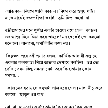
-আজকাল নিয়মে থাকি কাজল। নিয়ম করে ওষুধ খাই।
মাঝে মাঝেই রক্তপরীক্ষা করাই। তুমি চিন্তা করো না।
বদ্রীপ্রসাদের মনে খুশীর একটা হাওয়া বয়ে গেল। কাজল
ওর স্বাস্থ্য নিয়ে চিন্তা করে তাহলে! মন থেকেই তো বললো
মনে হল। বানানো, ফর্মালিটির কথা নয়।
কিছুক্ষণ পরে বদ্রীপ্রসাদ বলল, ‘কার্ত্তিক আগামী সপ্তাহে
একবার কলকাতা গিয়ে ডাক্তার দেখাবে বলছিল। ওর তো
দেখি তেমন কিছু সমস্যা নেই! তবে কি তোমার কোন
সমস্যা...
কাজলের হঠাৎ চোখমুখটা লাল হয়ে গেল। মাথা নীচু করে
বললো, ‘ছাড়ুন ওর কথা!’
-না, না, ছাড়বো কেন? তোমার কি কোনও কিছু অসুখ