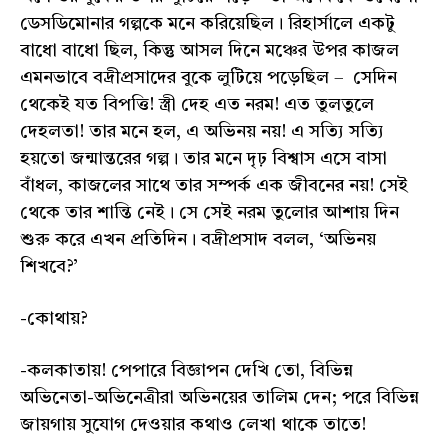
ডেসডিমোনার গল্পকে মনে করিয়েছিল। রিহার্সালে একটু
বাধো বাধো ছিল, কিন্তু আসল দিনে মঞ্চের উপর কাজল
এমনভাবে বদ্রীপ্রসাদের বুকে লুটিয়ে পড়েছিল – সেদিন
থেকেই যত বিপত্তি! স্ত্রী দেহ এত নরম! এত তুলতুলে
দেহলতা! তার মনে হল, এ অভিনয় নয়! এ সত্যি সত্যি
হয়তো জন্মান্তরের গল্প। তার মনে দৃঢ় বিশ্বাস এসে বাসা
বাঁধল, কাজলের সাথে তার সম্পর্ক এক জীবনের নয়! সেই
থেকে তার শান্তি নেই। সে সেই নরম তুলোর আশায় দিন
শুরু করে এখন প্রতিদিন। বদ্রীপ্রসাদ বলল, ‘অভিনয়
শিখবে?’
-কোথায়?
-কলকাতায়! পেপারে বিজ্ঞাপন দেখি তো, বিভিন্ন
অভিনেতা-অভিনেত্রীরা অভিনয়ের তালিম দেন; পরে বিভিন্ন
জায়গায় সুযোগ দেওয়ার কথাও লেখা থাকে তাতে!