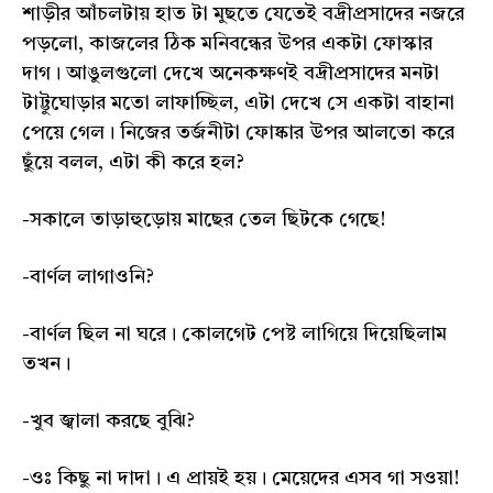
শাড়ীর আঁচলটায় হাত টা মুছতে যেতেই বদ্রীপ্রসাদের নজরে
পড়লো, কাজলের ঠিক মনিবন্ধের উপর একটা ফোস্কার
দাগ। আঙুলগুলো দেখে অনেকক্ষণই বদ্রীপ্রসাদের মনটা
টাট্টুঘোড়ার মতো লাফাচ্ছিল, এটা দেখে সে একটা বাহানা
পেয়ে গেল। নিজের তর্জনীটা ফোষ্কার উপর আলতো করে
ছুঁয়ে বলল, এটা কী করে হল?
-সকালে তাড়াহুড়োয় মাছের তেল ছিটকে গেছে!
-বার্ণল লাগাওনি?
-বার্ণল ছিল না ঘরে। কোলগেট পেষ্ট লাগিয়ে দিয়েছিলাম
তখন।
-খুব জ্বালা করছে বুঝি?
-ওঃ কিছু না দাদা। এ প্রায়ই হয়। মেয়েদের এসব গা সওয়া!