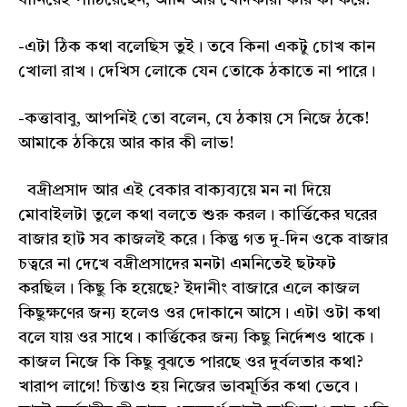
বানিয়েই পাঠিয়েছেন, আমি আর খোদকারী করি কী করে?
-এটা ঠিক কথা বলেছিস তুই। তবে কিনা একটু চোখ কান
খোলা রাখ। দেখিস লোকে যেন তোকে ঠকাতে না পারে।
-কত্তাবাবু, আপনিই তো বলেন, যে ঠকায় সে নিজে ঠকে!
আমাকে ঠকিয়ে আর কার কী লাভ!
বদ্রীপ্রসাদ আর এই বেকার বাক্যব্যয়ে মন না দিয়ে
মোবাইলটা তুলে কথা বলতে শুরু করল। কার্ত্তিকের ঘরের
বাজার হাট সব কাজলই করে। কিন্তু গত দু-দিন ওকে বাজার
চত্বরে না দেখে বদ্রীপ্রসাদের মনটা এমনিতেই ছটফট
করছিল। কিছু কি হয়েছে? ইদানীং বাজারে এলে কাজল
কিছুক্ষণের জন্য হলেও ওর দোকানে আসে। এটা ওটা কথা
বলে যায় ওর সাথে। কার্ত্তিকের জন্য কিছু নির্দেশও থাকে।
কাজল নিজে কি কিছু বুঝতে পারছে ওর দুর্বলতার কথা?
খারাপ লাগে! চিন্তাও হয় নিজের ভাবমূর্তির কথা ভেবে।