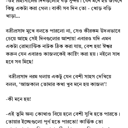
-ওই রিহার্সালের দিনগুলোই বড় সুন্দর। যেন মনে হয় জীবনে
কিছু একটা করা গেল। বাকী সব দিন তো - থোড় বড়ি
খাড়া...
বদ্রীপ্রসাদ মুখে বলতে পারলো না, সেও কীরকম উদগ্রভাবে
চেয়ে আছে সেই দিনগুলোর আশায়! এবারও যদি এমন
একটা রোম্যান্টিক নাটক ঠিক করা যায়, বেশ হয়! ঈশ্বর
করুন যেন এবারও কাজলকেই কাষ্টিং করা হয়। নইলে সাধ
হবে সব মিছে!
বদ্রীপ্রসাদ নরম গলায় একটু যেন বেশী সাহস দেখিয়ে
বলল, ‘আজকাল তোমার কথা খুব মনে হয় কাজল’!
-কী মনে হয়!
-এই তুমি অন্য কোথাও বিয়ে হলে বেশী সুখি হতে পারতে।
তোয়ার ইচ্ছেগুলো পূর্ণ হতে পারতো! কার্ত্তিক তো