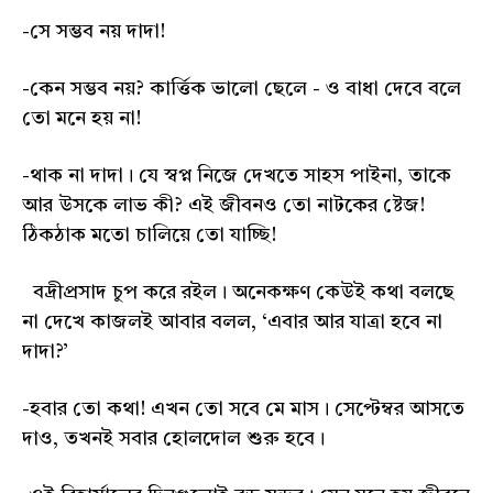
-সে সম্ভব নয় দাদা!
-কেন সম্ভব নয়? কার্ত্তিক ভালো ছেলে - ও বাধা দেবে বলে
তো মনে হয় না!
-থাক না দাদা। যে স্বপ্ন নিজে দেখতে সাহস পাইনা, তাকে
আর উসকে লাভ কী? এই জীবনও তো নাটকের ষ্টেজ!
ঠিকঠাক মতো চালিয়ে তো যাচ্ছি!
বদ্রীপ্রসাদ চুপ করে রইল। অনেকক্ষণ কেউই কথা বলছে
না দেখে কাজলই আবার বলল, ‘এবার আর যাত্রা হবে না
দাদা?’
-হবার তো কথা! এখন তো সবে মে মাস। সেপ্টেম্বর আসতে
দাও, তখনই সবার হোলদোল শুরু হবে।