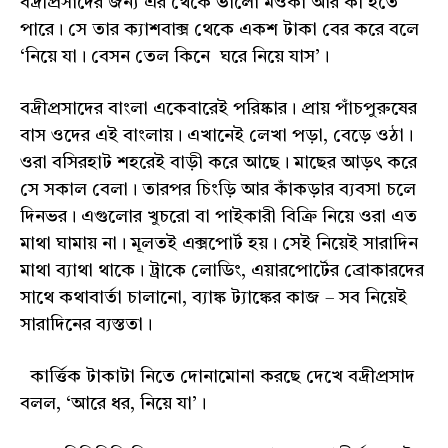
বদ্রীপ্রসাদের জন্য এর থেকে ভালো মওকা আর কী হতে
পারে। সে তার ক্যাশবাক্স থেকে একশ টাকা বের করে বলে
‘নিয়ে যা। বেসন তেল কিনে ঘরে নিয়ে যাস’।
বদ্রীপ্রসাদের বাংলা একেবারেই পরিষ্কার। প্রায় পাঁচপুরুষের
বাস ওদের এই বাংলায়। এখানেই লেখা পড়া, বেড়ে ওঠা।
ওরা বসিরহাট শহরেই বাড়ী করে আছে। মাছের আড়ৎ করে
সে সকাল বেলা। তারপর চিংড়ি আর কাঁকড়ার ব্যবসা চলে
দিনভর। এগুলোর খুচরো বা পাইকারী বিক্রি নিয়ে ওরা এত
মাথা ঘামায় না। মূলতই এক্সপোর্ট হয়। সেই নিয়েই সারাদিন
মাথা ব্যাথা থাকে। ট্রাকে লোডিং, এয়ারপোর্টের ব্রোকারদের
সাথে কথাবার্তা চালানো, ব্যাঙ্ক ট্যাঙ্কের কাজ – সব নিয়েই
সারাদিনের ব্যস্ততা।
কার্ত্তিক টাকাটা নিতে দোনামোনা করছে দেখে বদ্রীপ্রসাদ
বলল, ‘আরে ধর, নিয়ে যা’।