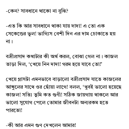
-কেন? সাবধানে থাকো না বুঝি?
-এত কি আর সাবধানে থাকা যায় দাদা! এ তো এক
সেকেন্ডের ভুল! ভাগ্যিস বেশী দিন এর দাম চোকাতে হয়
না।
বদ্রীপ্রসাদ কথাটার কী অর্থ করল, বোঝা গেল না। কাজল
তাড়া দিল, ‘খেয়ে নিন দাদা! গরম হয়ে যাবে তো!’
খেয়ে গ্লাসটা এমনভাবে বাড়ালো বদ্রীপ্রসাদ যাতে কাজলের
আঙ্গুলের সাথে ওর ছোঁয়া লাগে! বলল, ‘খুবই ভালো হয়েছে
কাজল! সত্যি তুমি কত গুণী! সঠিক জায়গায় থাকলে আর
ভালো সুযোগ পেলে তোমার জীবনটা অন্যরকম হতে
পারতো!
-কী আর এমন গুণ দেখলেন আমার!