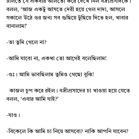
ঢালতে সে একবার আলতো করে দেখে নিল বদ্রীপ্রসাদকে।
বলল, ‘আজ একটু আসতে দেরী হয়ে গেল দাদা, আসলে
সকালে উঠে ওর জন্য সব গুছিয়ে টুছিয়ে দিতে হল, খাবার
বানালাম!’
-তা তুমি গেলে না?
-আমি যাবো না, একথা তো আগেই বলেছিলাম!
-ওঃ। আমি ভাবছিলাম তুমিও গেছো বুঝি!
কাজল চুপ করে রইল। বদ্রীপ্রসাদের চা খাওয়া হয়ে যেতে
বলল, ‘এবার আমি যাই?’
-যাও।
-বিকেলে কি আমি চা নিয়ে আসবো? নাকি আপনি যাবেন?