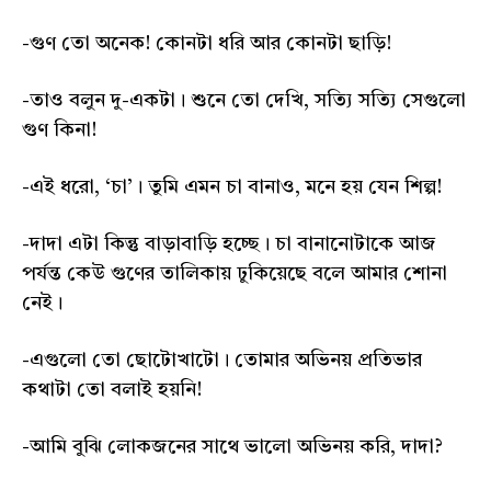
-গুণ তো অনেক! কোনটা ধরি আর কোনটা ছাড়ি!
-তাও বলুন দু-একটা। শুনে তো দেখি, সত্যি সত্যি সেগুলো
গুণ কিনা!
-এই ধরো, ‘চা’। তুমি এমন চা বানাও, মনে হয় যেন শিল্প!
-দাদা এটা কিন্তু বাড়াবাড়ি হচ্ছে। চা বানানোটাকে আজ
পর্যন্ত কেউ গুণের তালিকায় ঢুকিয়েছে বলে আমার শোনা
নেই।
-এগুলো তো ছোটোখাটো। তোমার অভিনয় প্রতিভার
কথাটা তো বলাই হয়নি!
-আমি বুঝি লোকজনের সাথে ভালো অভিনয় করি, দাদা?