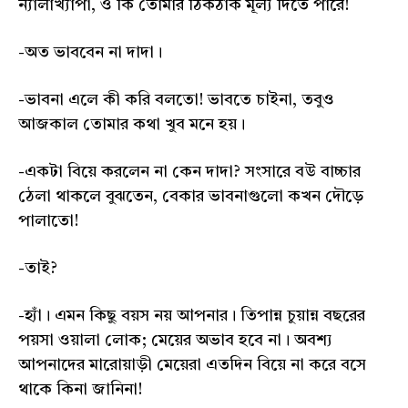
ন্যালাখ্যাপা, ও কি তোমার ঠিকঠাক মূল্য দিতে পারে!
-অত ভাববেন না দাদা।
-ভাবনা এলে কী করি বলতো! ভাবতে চাইনা, তবুও
আজকাল তোমার কথা খুব মনে হয়।
-একটা বিয়ে করলেন না কেন দাদা? সংসারে বউ বাচ্চার
ঠেলা থাকলে বুঝতেন, বেকার ভাবনাগুলো কখন দৌড়ে
পালাতো!
-তাই?
-হ্যাঁ। এমন কিছু বয়স নয় আপনার। তিপান্ন চুয়ান্ন বছরের
পয়সা ওয়ালা লোক; মেয়ের অভাব হবে না। অবশ্য
আপনাদের মারোয়াড়ী মেয়েরা এতদিন বিয়ে না করে বসে
থাকে কিনা জানিনা!