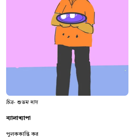
চিত্র- শুভম দাস
ন্যালাখ্যাপা
পুলককান্তি কর