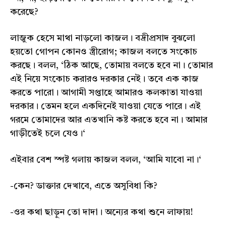
করেছে?
লাজুক হেসে মাথা নাড়লো কাজল। বদ্রীপ্রসাদ বুঝলো
হয়তো গোপন কোনও স্ত্রীরোগ; কাজল বলতে সংকোচ
করছে। বলল, ‘ঠিক আছে, তোমায় বলতে হবে না। তোমার
এই নিয়ে সংকোচ করারও দরকার নেই। তবে এক কাজ
করতে পারো। আগামী সপ্তাহে আমারও কলকাতা যাওয়া
দরকার। তেমন হলে একদিনেই যাওয়া যেতে পারে। এই
গরমে তোমাদের আর এতখানি কষ্ট করতে হবে না। আমার
গাড়ীতেই চলে যেও।‘
এইবার বেশ স্পষ্ট গলায় কাজল বলল, ‘আমি যাবো না।‘
-কেন? ডাক্তার দেখাবে, এতে অসুবিধা কি?
-ওর কথা ছাড়ুন তো দাদা। অন্যের কথা শুনে লাফায়!