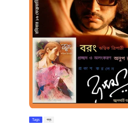
Tags
গদ্য