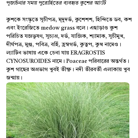
পূজার্চনার সময় পুরোহিতের ব্যবহৃত কুশের আংটি
কুশকে সংস্কৃতে সূচীপত্র, মৃদুদর্ভ, কুশেশশ, হিন্দিতে ডব, কশ
এবং ইংরেজিতে medow grass বলে। এছাড়াও কুশ
পরিচিত যজ্ঞভূষণ, সূচ্যগ্র, দর্ভ, যাজ্ঞিক, শ্যামাক, সূচীমুখ,
দীর্ঘপত্র, মুঞ্জ, পবিত্র, বর্হি, হ্রস্বগর্ভ, কুতুপ, কুথ নামেও।
ল্যাটিন ভাষায় একে চেনা যায় ERAGROSTIS
CYNOSUROIDES নামে। Poaceae পরিবারের অন্তর্গত।
কুশ গাছের অগ্রভাগ খুবই তীক্ষ্ণ। নদী তীরবর্তী এলাকায় খুব
জন্মায়।