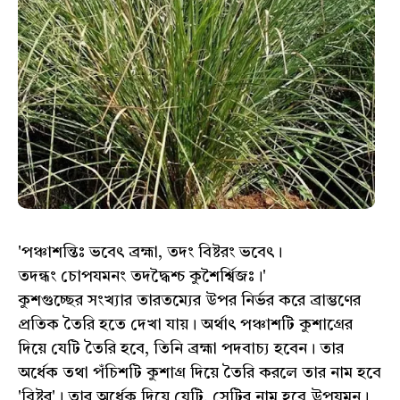
'পঞ্চাশন্তিঃ ভবেৎ ব্রহ্মা, তদং বিষ্টরং ভবেৎ।
তদন্ধং চোপযমনং তদদ্ধৈশ্চ কুশৈর্শ্বিজঃ।'
কুশগুচ্ছের সংখ্যার তারতম্যের উপর নির্ভর করে ব্রাম্ভণের
প্রতিক তৈরি হতে দেখা যায়। অর্থাৎ পঞ্চাশটি কুশাগ্রের
দিয়ে যেটি তৈরি হবে, তিনি ব্রহ্মা পদবাচ্য হবেন। তার
অর্ধেক তথা পঁচিশটি কুশাগ্র দিয়ে তৈরি করলে তার নাম হবে
'বিষ্টর'। তার অর্ধেক দিয়ে যেটি, সেটির নাম হবে উপযমন।