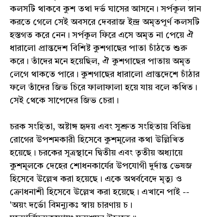
কলসটি থাকবে কুশ তথা দর্ভ ঘাসের আসনে। সর্পকূল স্নান
করতে গেলে সেই অবসরে দেবরাজ ইন্দ্র অমৃতপূর্ণ কলসটি
হস্তগত করে নেন। সর্পকূল ফিরে এসে অমৃত না পেয়ে ঐ
ধারালো প্রান্তদেশ বিশিষ্ট কুশগাছের পাতা চাঁঠতে শুরু
করে। তাঁদের মনে হয়েছিল, ঐ কুশগাছের পাতায় অমৃত
লেগে থাকতে পারে। কুশগাছের ধারালো প্রান্তদেশে চাঁঠার
ফলে তাঁদের জিভ চিরে ফালাফালা হয়ে যায় বলে কথিত।
সেই থেকে সাপেদের জিভ চেরা।
চরক সংহিতা, অষ্টাঙ্গ হৃদয় এবং সুশ্রুত সংহিতায় বিভিন্ন
রোগের উপশমকারী হিসেবে কুশমূলের কথা উল্লিখিত
হয়েছে। চরকের সূত্রস্থানে দ্বিতীয় এবং তৃতীয় অধ্যায়ে
কুশমূলকে দেহের শোধনকার্যের উপযোগী দুর্দান্ত ভেষজ
হিসেবে উল্লেখ করা হয়েছে। একে অথর্ববেদে মৃত্যু ও
ক্রোধনাশী হিসেবে উল্লেখ করা হয়েছে। এখানে পাই --
'অয়ং দর্ভো বিমন্যুকঃ স্বায় চারণায় চ।