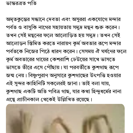
ভাস্করব্রত পতি
অমৃতকুম্ভের সন্ধানে দেবতা এবং অসুররা একযোগে মন্দার
পর্বত ও বাসুকি নাগের সহায়তায় সমুদ্র মন্থন শুরু করেন।
তখন সেই মন্থনের ফলে আলোড়িত হয় সমুদ্র। তখন সেই
আলোড়ন স্তিমিত করতে নারায়ণ কূর্ম অবতার রূপে মন্দার
পর্বতকে নিজের পিঠে ধারণ করেন। সেসময় ঐ ঘর্ষণের ফলে
কূর্ম অবতারের গায়ের কেশরাশি ঢেউয়ের সাথে ভাসতে
ভাসতে তীরে এসে পৌঁছায়। যা পরবর্তীতে কুশগাছ রূপে
জন্ম নেয়। বিষ্ণুপুরাণ অনুসারে কুশগাছের উৎপত্তি হওয়ার
এই সুন্দর কাহিনিটি সকলেরই জানা। তাই বলা যায়,
কুশগাছ একটি অতি পবিত্র গাছ, যার কথা হিন্দুধর্মের নানা
গ্রন্থে প্রাচীনকাল থেকেই উল্লিখিত রয়েছে।