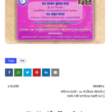
Tags
গদ্য
OLDER
NEWER
বার্লিনের ডায়েরি - ৬৯ পর্ব /চিত্রা ভট্টাচার্য্য (
সমাধি নগরী পম্পেইয়ের পরবর্তী অংশ )