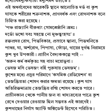
মন্যোর্বিমন্যুকস্যায়ং মন্যুশমন উচ্যতে॥
এই অথর্ববেদের আরেকটি স্থানে আলোচিত দর্ভ বা কুশ
ঘাসকে শরীরের শত্রুনাশক, প্রাণবর্ধক এবং রোগনাশক বলে
চিহ্নিত করা হয়েছে।
'পঞ্চ রাজ্যানি বীরুধাং সোমশ্রেষ্ঠানি ব্রূমঃ।
দর্ভো ভঙ্গো যবঃ সহস্তে নো মুঞ্চন্ত্বংহসঃ'॥
রক্তপ্রদর রোগ, পিত্তবিকার, প্রস্রাবে জ্বালা, পিত্তথলিতে
পাথর, ঘা, অর্শরোগ, পিপাসা, ফোঁড়া, গায়ের দুর্গন্ধ নিরাময়ে
কুশ খুব উপকারী। প্রাচীন বৈদ্যককল্পে পাই --
'অরুন কর্ম কর্মকৃতঃ সহ বাচা ময়োভুবা।
ভেষজ মসি ভেষজং বর্হি পুরুষায় ভেষজম্'।
কুশের মধ্যে প্রচুর পরিমাণে 'কসমিক রেডিয়েশন' বা
তেজস্ক্রিয়তা শোষণ করার ক্ষমতা রয়েছে। কুশ ঘাস
অতিরিক্তমাত্রায় তেজস্ক্রিয় রশ্মি শোষণ করতে পারে।
প্রাচীনকাল থেকে পানীয় জল বা খাদ্যদ্রব্যের পাত্রে কুশ
রেখে দেওয়ার রেওয়াজ ছিল সম্ভবত এই কারণেই।
কুশগাছের নির্যাস অ্যান্টি অক্সিডেন্ট হিসেবে পরিচিত।