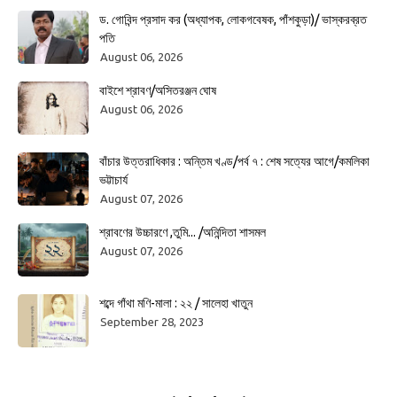
ড. গোবিন্দ প্রসাদ কর (অধ্যাপক, লোকগবেষক, পাঁশকুড়া)/ ভাস্করব্রত
পতি
August 06, 2026
বাইশে শ্রাবণ/অসিতরঞ্জন ঘোষ
August 06, 2026
বাঁচার উত্তরাধিকার : অন্তিম খণ্ড/পর্ব ৭ : শেষ সত্যের আগে/কমলিকা
ভট্টাচার্য
August 07, 2026
শ্রাবণের উচ্চারণে ,তুমি... /অনিন্দিতা শাসমল
August 07, 2026
শব্দে গাঁথা মণি-মালা : ২২ / সালেহা খাতুন
September 28, 2023