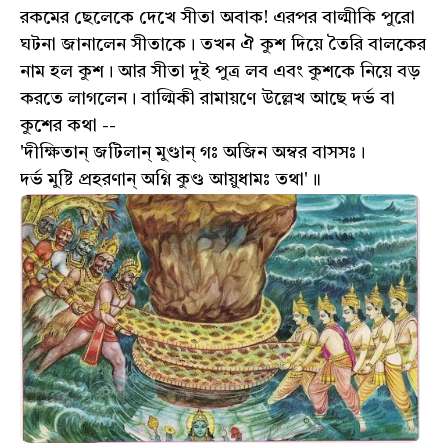
রকমের ছেলেকে দেখে সীতা অবাক! এরপর বাল্মীকি পুরো
ঘটনা জানালেন সীতাকে। তখন ঐ কুশ দিয়ে তৈরি বালকের
নাম হল কুশ। আর সীতা দুই পুত্র লব এবং কুশকে নিয়ে বড়
করতে লাগলেন। বাল্মিকী রামায়ণে উল্লেখ আছে দর্ভ বা
কুশের কথা --
'দীক্ষিতান্ জটিলান্ মুণ্ডান্ গঃ অজিন অম্বর বাসসঃ।
দর্ভ মুষ্টি প্রহরণান্ অগ্নি কুণ্ড আয়ুধামঃ তথা'॥