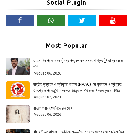
Social Plugin
Most Popular
ড. গোবিন্দ প্রসাদ কর (অধ্যাপক, লোকগবেষক, পাঁশকুড়া)/ ভাস্করব্রত
পতি
August 06, 2026
রাষ্ট্রীয় মূল্যায়ন ও স্বীকৃতি পরিষদ (NAAC) এর মূল্যায়ন ও স্বীকৃতি:
উদ্দেশ্য ও প্রস্তুতি - কলেজ ভিত্তিক অভিজ্ঞতা /সজল কুমার মাইতি
August 07, 2021
বাইশে শ্রাবণ/অসিতরঞ্জন ঘোষ
August 06, 2026
বাঁচার উত্তরাধিকার : অন্তিম খণ্ড/পর্ব ৭ : শেষ সত্যের আগে/কমলিকা