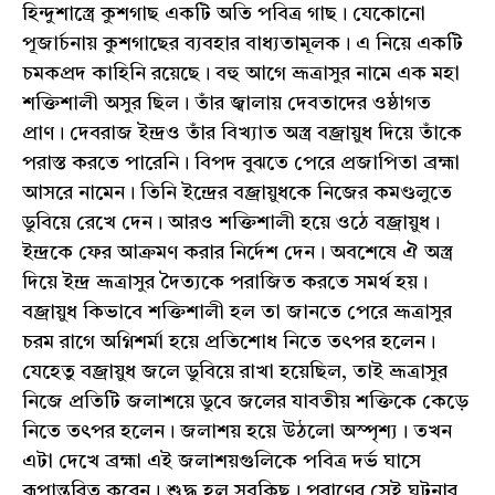
হিন্দুশাস্ত্রে কুশগাছ একটি অতি পবিত্র গাছ। যেকোনো
পূজার্চনায় কুশগাছের ব্যবহার বাধ্যতামূলক। এ নিয়ে একটি
চমকপ্রদ কাহিনি রয়েছে। বহু আগে ভ্রূত্রাসুর নামে এক মহা
শক্তিশালী অসুর ছিল। তাঁর জ্বালায় দেবতাদের ওষ্ঠাগত
প্রাণ। দেবরাজ ইন্দ্রও তাঁর বিখ্যাত অস্ত্র বজ্রায়ুধ দিয়ে তাঁকে
পরাস্ত করতে পারেনি। বিপদ বুঝতে পেরে প্রজাপিতা ব্রহ্মা
আসরে নামেন। তিনি ইন্দ্রের বজ্রায়ুধকে নিজের কমণ্ডলুতে
ডুবিয়ে রেখে দেন। আরও শক্তিশালী হয়ে ওঠে বজ্রায়ুধ।
ইন্দ্রকে ফের আক্রমণ করার নির্দেশ দেন। অবশেষে ঐ অস্ত্র
দিয়ে ইন্দ্র ভ্রূত্রাসুর দৈত্যকে পরাজিত করতে সমর্থ হয়।
বজ্রায়ুধ কিভাবে শক্তিশালী হল তা জানতে পেরে ভ্রূত্রাসুর
চরম রাগে অগ্নিশর্মা হয়ে প্রতিশোধ নিতে তৎপর হলেন।
যেহেতু বজ্রায়ুধ জলে ডুবিয়ে রাখা হয়েছিল, তাই ভ্রূত্রাসুর
নিজে প্রতিটি জলাশয়ে ডুবে জলের যাবতীয় শক্তিকে কেড়ে
নিতে তৎপর হলেন। জলাশয় হয়ে উঠলো অস্পৃশ্য। তখন
এটা দেখে ব্রহ্মা এই জলাশয়গুলিকে পবিত্র দর্ভ ঘাসে
রূপান্তরিত করেন। শুদ্ধ হল সবকিছু। পুরাণের সেই ঘটনার