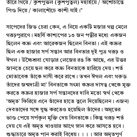
তীরে গিয়ে / কুশপুত্তল (কুশপুতুল) দহাইয়ে / অশৌচান্তে
পিণ্ড দিয়ে / কালাশৌচে কাশী যাই।"
সাপেদের জিভ চেরা কেন, এ নিয়ে একটি মজার গল্প মেলে
গরূঢ়পুরাণে। মহর্ষি কাশ্যপের ১৩ জন পত্নীর মধ্যে একজন
ছিলেন কদ্রু এবং আরেকজন ছিলেন বিনতা। এই কদ্রুর
ছিল এক হাজার সর্প সন্তান আর বিনতার দুই পুত্র গরূঢ় ও
ঈগল। উচ্চৈশ্রবা ঘোড়ার লেজের রঙ কি আছে, এর উত্তর
জানতে চেয়ে ছল করে কদ্রু বিনতাকে হারিয়ে দেয়। শর্ত
মোতাবেক তাঁকে দাসী করে রাখে। তখন ঈগল এবং গরুড়
তাঁদের জন্মদাত্রী মা' বিনতাকে সৎমা কদ্রুর দাসত্ব থেকে মুক্ত
করতে কদ্রুর হাজার সর্প সন্তানদের দাবি মতো স্বর্গ থেকে
'অমৃত' ফিরিয়ে এনে তাঁদের হাতে তুলে দিয়েছিলেন। এজন্য
দেবতাদের সঙ্গে যুদ্ধ করতেও হয়েছিল তাঁদের। অমৃতের
ভাণ্ড পেয়ে সর্পকূল মুক্তি দেয় বিনতাকে। কিন্তু গরূঢ় শর্ত
দেয় যে এই অমৃত খাওয়ার আগে স্নান করে আসতে হবে।
শুদ্ধাচারে অমৃত পান করাই বিধেয়। । । । আর অমৃতপূর্ণ