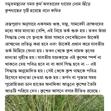
সমুদ্রমন্থনের সময় কূর্ম অবতারের গায়ের লোম ছিঁড়ে
কুশগাছের সৃষ্টি হয়েছে বলে কথিত
ব্রম্ভপুরাণ অনুসারে একসময় ঋক্, যজু, সামবেদী ব্রাহ্মণদের
মধ্যে কার মান্যতা বেশি, এই নিয়ে তর্ক শুরু হয়। তখন তাঁরা
সিদ্ধান্ত নেয় যে তৃণকে তাঁরা সামনে দেখেছিলেন তাঁকেই
ব্রাহ্মণের প্রতিভূ করা হবে এবং তাঁকেই প্রধান করে যাবতীয়
তর্ক মিটিয়ে ফেলা হয়। তখন থেকে কুশ নামক তৃণের
মান্যতা গৃহীত হয়। যাবতীয় যজ্ঞকাজে এই কুশের স্পর্শ না
থাকলে দেহ পবিত্র হবে না বা কার্য সিদ্ধ হবে না -- এই
সিদ্ধান্ত অনুমোদিত হয়। সেই থেকে কুশ গাছকে পবিত্র
হিসেবে মান্যতা দেওয়া শুরু হয়। তর্পণ বা পূজার সময়
পুরোহিতরা ডান হাতের অনামিকা আঙুলে কুশের তৈরি
আঙটি পরিয়ে দেন। কুশের আসনে বসার রীতিও রয়েছে।