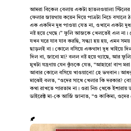
আমরা বিকেল বেলায় একটা হাতলওয়ালা স্টিলের 
ফেলার জায়গায় কয়েন দিয়ে পাত্রটা নিচে বসালে ঠাণ
এক একদিন দুধ পাওয়া যেত না, ওখানে একটা দু
নষ্ট হয়ে গেছে।” ফুলি আজকে খেলতেই এল না। 
যখন ঘরে যাব যাব করছি, সন্ধ্যা হয় হয়, এমন সম
ছাড়লই না। কোলে বসিয়ে একগাদা দুধ খাইয়ে দ
দিল না, জানো মা? বলল নষ্ট হয়ে গ্যাছে, আর ফুল
মুখটা যন্ত্রণায় যেন কুঁচকে যেত, “আহারে! বাপ মর
আবার কোলে বসিয়ে খাওয়ানো! হে ভগবান। আধব
মাঝেই বলত, “ওদের সাথে খেলার কি দরকার? বোনক
কথা রাখতে পারতাম না। ওরা নিচ থেকে ইশারায়
ডাইরেক্ট মা-কে আর্জি জানাত, “ও কাকিমা, ওদ
🍂