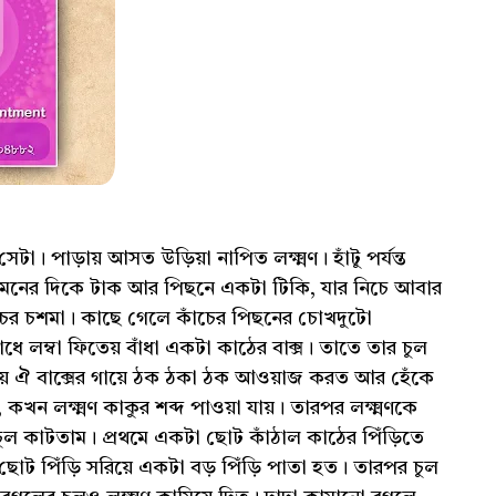
টা। পাড়ায় আসত উড়িয়া নাপিত লক্ষ্মণ। হাঁটু পর্যন্ত
 সামনের দিকে টাক আর পিছনে একটা টিকি, যার নিচে আবার
চের চশমা। কাছে গেলে কাঁচের পিছনের চোখদুটো
ে লম্বা ফিতেয় বাঁধা একটা কাঠের বাক্স। তাতে তার চুল
দিয়ে ঐ বাক্সের গায়ে ঠক ঠকা ঠক আওয়াজ করত আর হেঁকে
কখন লক্ষ্মণ কাকুর শব্দ পাওয়া যায়। তারপর লক্ষ্মণকে
চুল কাটতাম। প্রথমে একটা ছোট কাঁঠাল কাঠের পিঁড়িতে
ছোট পিঁড়ি সরিয়ে একটা বড় পিঁড়ি পাতা হত। তারপর চুল