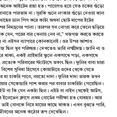
ে অনেক আইটেম রান্না হত। পায়েসও হয়ে যেত চকের গুঁড়ো
বানাতে পারতাম না। সুরকি গুলে লংকার গুঁড়ো দেওয়া ঝাল
াছের ডাল পিস করে কাটা অথবা ছোট মাপের ইটের
স্পর নিমন্ত্রণের পালা। তারপর সব নোংরা করে ফেলে ছড়িয়ে
থাকে যেন, পরের বার খেলায় নেব না,” গজগজ করতে করতে
ছিল না এইসব ব্যাপারে কোনকালেই। ওর উপর আশাও
ছিল খুব পরিচ্ছন্ন। দেখতেও ভারি লক্ষ্মীমন্ত। জানি না ও
থাকা, একই প্রাইমারি স্কুলে একসাথে পড়া, একসাথে
প্রত্যেক পরিবারের স্ট্যাটাসে তফাৎ ছিল। ফুলির বাবা মারা
িশেষ সুবিধা হিসেবে কোয়ার্টারে ওদের থেকে যেতে
ির মা চাকরি পাবে, নয়তো দাদা। ফুলির দাদা তারক তখন
 হায়ার সেকেন্ডারি পাশ করার পর বাবার চাকরিটা পেয়েছিল।
রি-ইউ না কি যেন একটা ছিল। এইট বা নাইন থেকেই আর্টস,
ারপর ইলেভেন ক্লাসে প্রথম বোর্ডের পরীক্ষা হত বোধহয়। আর
 ভাই বোনকে নিয়ে মায়ের কাছে থাকত। এখন বুঝতে পারি,
রা জীবনের অনেক কঠোর রূপ দেখেছিল।