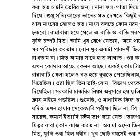
করা হত চাটনি তৈরির জন্য। নানা ফল-পাতা দিয়
দিয়ে। শুধু সত্যিকারের ভাতের মত দেখতে কিছুই 
ঝাল মাংসের ঝোলও হত। মাংস বলতে কোন নরম গ
টুকরো। রান্নাবান্না হয়ে গেলে এ-বাড়ি ও-বাড়ি পর
ফুলি চম্পট দিত। আমি খুব রেগে যেতাম, “মনে 
সব পরিষ্কার করতাম। বোন খুব একটা পারদর্শী 
রাখতাম না। মিতু আমার সাথে হাত লাগাত। ওর কাজ 
এখন কোথায় আছে, কেমন আছে। একই কোয়ার্টারে 
রান্নাবাটি খেলা হলেও বড় হয়ে বুঝতে পেরেছিলাম, 
গিয়েছিল। ওরা ছিল তিন ভাই-বোন। বিভাগ থেকে ব
দিয়েছিল। সরকারি চাকরির নিয়ম অনুসারে হয় ফুল
ক্লাস নাইনে পড়ছিল। শুনেছি, ও মাধ্যমিক কিম্বা
যদিও তখন হায়ার সেকেন্ডারি পরীক্ষা ছিল না, প্
সায়েন্স, কমার্স ইত্যাদি স্ট্রিম ভাগ হয়ে যেত। ত
মিতুর বাবা কোন কাজ করত না। ওর মা ওদের তিন
মিতু, ফুলি ওরা ছিল গরীব। খুব ছোট বয়সেই ও