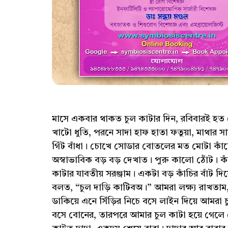
মাসে একবার থাকত চুল কাটার দিন, রবিবারই হত সে
খাটো ধুতি, পরনে সাদা হাফ হাতা ফতুয়া, মাথার
গিঁট বাঁধা। চোখে সোডার বোতলের মত মোটা কাঁ
অস্বাভাবিক বড় বড় দেখাত। পুরু কালো ঠোঁট। কাঁধ
কাটার যাবতীয় সরঞ্জাম। একটা বড় কাঁচির বাঁট 
বলত, “চুল দাড়ি কাটিবঅ।” আমরা লক্ষ্য রাখতাম, 
ডাকিয়ে এনে সিঁড়ির নিচে বসে লাইন দিয়ে আমরা 
বসে বোনের, তারপরে আমার চুল কাটা হয়ে গেলে 