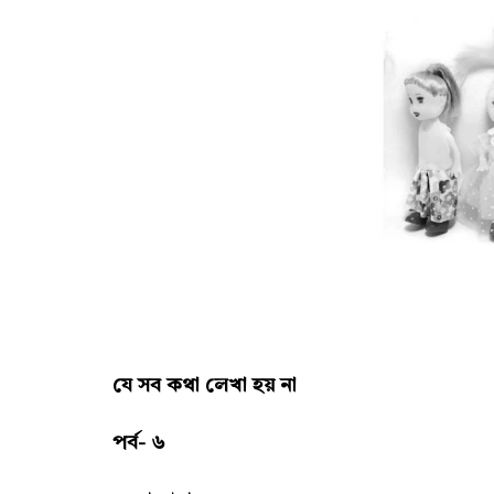
যে সব কথা লেখা হয় না
পর্ব- ৬