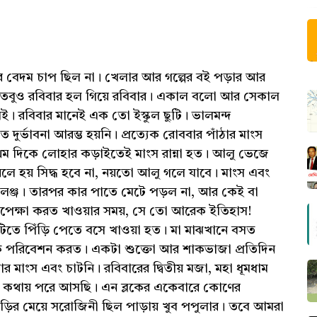
বেদম চাপ ছিল না। খেলার আর গল্পের বই পড়ার আর
ল। তবুও রবিবার হল গিয়ে রবিবার। একাল বলো আর সেকাল
 রবিবার মানেই এক তো ইস্কুল ছুটি। ভালমন্দ
দুর্ভাবনা আরম্ভ হয়নি। প্রত্যেক রোববার পাঁঠার মাংস
্রথম দিকে লোহার কড়াইতেই মাংস রান্না হত। আলু ভেজে
লে হয় সিদ্ধ হবে না, নয়তো আলু গলে যাবে। মাংস এবং
যালেঞ্জ। তারপর কার পাতে মেটে পড়ল না, আর কেই বা
 অপেক্ষা করত খাওয়ার সময়, সে তো আরেক ইতিহাস!
টিতে পিঁড়ি পেতে বসে খাওয়া হত। মা মাঝখানে বসত
কে পরিবেশন করত। একটা শুক্তো আর শাকভাজা প্রতিদিন
র মাংস এবং চাটনি। রবিবারের দ্বিতীয় মজা, মহা ধূমধাম
বরের কথায় পরে আসছি। এন ব্লকের একেবারে কোণের
ড়ির মেয়ে সরোজিনী ছিল পাড়ায় খুব পপুলার। তবে আমরা