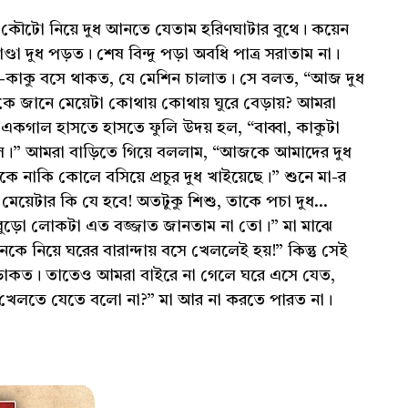
কৌটো নিয়ে দুধ আনতে যেতাম হরিণঘাটার বুথে। কয়েন
্ডা দুধ পড়ত। শেষ বিন্দু পড়া অবধি পাত্র সরাতাম না।
ধ-কাকু বসে থাকত, যে মেশিন চালাত। সে বলত, “আজ দুধ
কে জানে মেয়েটা কোথায় কোথায় ঘুরে বেড়ায়? আমরা
য় একগাল হাসতে হাসতে ফুলি উদয় হল, “বাব্বা, কাকুটা
িল।” আমরা বাড়িতে গিয়ে বললাম, “আজকে আমাদের দুধ
িকে নাকি কোলে বসিয়ে প্রচুর দুধ খাইয়েছে।” শুনে মা-র
া মেয়েটার কি যে হবে! অতটুকু শিশু, তাকে পচা দুধ...
ুড়ো লোকটা এত বজ্জাত জানতাম না তো।” মা মাঝে
ে নিয়ে ঘরের বারান্দায় বসে খেললেই হয়!” কিন্তু সেই
 ডাকত। তাতেও আমরা বাইরে না গেলে ঘরে এসে যেত,
ের খেলতে যেতে বলো না?” মা আর না করতে পারত না।