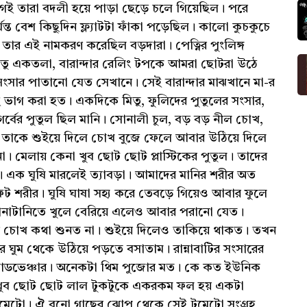
গেই তারা বদলী হয়ে পাড়া ছেড়ে চলে গিয়েছিল। পরে
র্যন্ত বেশ কিছুদিন ফ্ল্যাটটা ফাঁকা পড়েছিল। কালো কুচকুচে
তার এই নামকরণ করেছিল বড়দারা। পেত্নির পুংলিঙ্গ
হেতু একতলা, বারান্দার রেলিং টপকে আমরা ছোটরা উঠে
সংসার পাতানো যেত সেখানে। সেই বারান্দার মাঝখানে মা-র
ভাগ করা হত। একদিকে মিতু, ফুলিদের পুতুলের সংসার,
ের পুতুল ছিল মানি। সোনালী চুল, বড় বড় নীল চোখ,
। তাকে শুইয়ে দিলে চোখ বুজে ফেলে আবার উঠিয়ে দিলে
 মেলায় কেনা খুব ছোট ছোট প্লাস্টিকের পুতুল। তাদের
 এক ঘুষি মারলেই ত্যাবড়া। আমাদের মানির শরীর অত
ট শরীর। ঘুষি ঘাষা সহ্য করে তেবড়ে গিয়েও আবার ফুলে
নাটানিতে খুলে বেরিয়ে এলেও আবার পরানো যেত।
ার চোখ কথা শুনত না। শুইয়ে দিলেও তাকিয়ে থাকত। তখন
ার ঘুম থেকে উঠিয়ে পড়তে বসাতাম। রান্নাবাটির সংসারের
অ্যাডভেঞ্চার। অনেকটা থিম পুজোর মত। কে কত ইউনিক
জ। খুব ছোট ছোট লাল টুকটুকে একরকম ফল হয় একটা
 টমেটো। ঐ বুনো গাছের ঝোপ থেকে সেই টমেটো সংগ্রহ