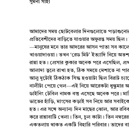
সুমনা সাহা
আমাদের সময় ছোটবেলার দিনগুলোতে পড়াশুনোর 
প্রতিবেশীদের বাড়িতে যাওয়ার অফুরন্ত সময় ছি
—মানুষের মনে তার আদরের আসন পাতা সব কালেই।
খাওয়াদাওয়া। তখন ‘রেড মিট’ ইত্যাদি নিয়ে অতশত 
রান্না হত। প্রেসার কুকার অনেক পরে এসেছিল, প
আলাদা তুলে রাখা হত, ঠিক সময়ে মেশাতে না পার
আলু দুটোই ঠিকঠাক সিদ্ধ হওয়াটা ছিল বিরাট চ্
নালীটা পেয়ে গেল—এই নিয়ে আরেকটা ধুন্ধুমার
ডাইনিং টেবিল নামক বস্তু এসেছে অনেক পরে। মা
ভাতের হাঁড়ি, মাংসের কড়াই সব নিয়ে আর সবাই
হত। এর সঙ্গে অন্যান্য দিন মাছের ঝোল, আর রবিবা
করে রান্নাবাটি খেলা। তিন, চুল কাটা। তিন নম্
একতলায় থাকত একটি বিহারি পরিবার। তাদের বা