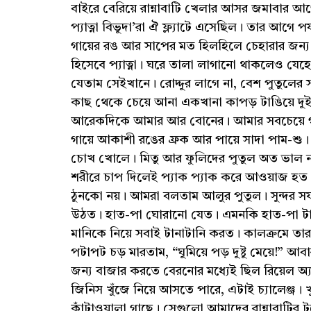
বাইরে বেরিয়ে রান্নাবাটি খেলার আসর জমাবার আ
প্যাত্না বিভুদা’রা ঐ ফ্ল্যাটে এসেছিল। তার আগে প
গায়ের রঙ আর সাপের মত হিলহিলে চেহারার জন্য 
হিসেবে প্যাত্না। ঘরে তালা লাগানো থাকলেও যে
যেতাম সেইখানে। রোদ্দুর লাগে না, বেশ পুতুলের 
কাছ থেকে চেয়ে আনা একখানা কাপড় টাঙিয়ে দুই 
আরেকদিকে আমার আর বোনের। আমার সবচেয়ে গর্ব
গায়ে আকাশী রঙের ফ্রক আর পায়ে সাদা পাম-শু
চোখ খোলে। মিতু আর ফুলিদের পুতুল অত ভাল না।
শরীরে চাপ দিলেই প্যাক প্যাক করে আওয়াজ হত।
ঠুনকো নয়। আমরা বলতাম আলুর পুতুল। সুন্দর সফ
উঠত। হাত-পা ঘোরানো যেত। এমনকি হাত-পা টা
মানিকে নিয়ে সবাই টানাটানি করত। কালক্রমে ত
পটাপট চড় মারতাম, “ঘুমিয়ে পড় দুষ্টু মেয়ে!” আব
জন্য বাজার করতে বেরনোর মধ্যেই ছিল রিয়েল 
জিনিস খুঁজে নিয়ে আসতে পারে, এটাই চ্যালেঞ্
কাঁটাওয়ালা গাছে। সেগুলো আমাদের রান্নাবাটির