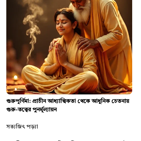
গুরুপূর্ণিমা: প্রাচীন আধ্যাত্মিকতা থেকে আধুনিক চেতনায়
গুরু-তত্ত্বের পুনর্মূল্যায়ন
সত্যজিৎ পড়্যা