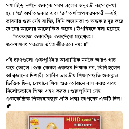
পথ।হিন্দু দর্শনে গুরুকে পরম ব্রহ্মের অনুবর্তী রূপে দেখা
হয়। ‘গু’ অর্থ অন্ধকার এবং ‘রু’ অর্থ অপসারণকারী—এই
ভাবনায় গুরু সেই ব্যক্তি, যিনি অজ্ঞানতা ও অন্ধকার দূর করে
জ্ঞানের আলোয় আলোকিত করেন। উপনিষদে বলা হয়েছে
— “গুরুব্রহ্মা গুরুর্বিষ্ণু: গুরুর্দেবো মহেশ্বরঃ।
গুরুসাক্ষাৎ পরব্রহ্ম তস্মৈ শ্রীরুরবে নমঃ॥”
এই চরণগুলো গুরুপূর্ণিমার আধ্যাত্মিক মর্মকে আরও গাঢ়
করে তোলে। গুরু কেবল একজন শিক্ষক নন, তিনি হলেন
আত্মজ্ঞানের দিশারী।প্রাচীন ভারতীয় শিক্ষাপদ্ধতি গুরুকুল
ভিত্তিক ছিল, যেখানে শিষ্য গুরু-আশ্রমে বাস করত এবং
নির্লোভভাবে শিক্ষা গ্রহণ করত। গুরুপূর্ণিমা সেই
গুরুকেন্দ্রিক শিক্ষাব্যবস্থার প্রতি শ্রদ্ধা জ্ঞাপনের একটি দিন।
🍂