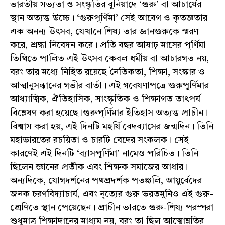
ভারতীয় সভ্যতা ও সংস্কৃতির বুনিয়াদে ‘গুরু’ বা আচার্যের
স্থান অত্যন্ত উচ্চে। ‘গুরুপূর্ণিমা’ সেই আবেগ ও কৃতজ্ঞতার
এক অনন্য উৎসব, যেখানে শিষ্য তার জ্ঞানগুরুকে স্মরণ
করে, শ্রদ্ধা নিবেদন করে। প্রতি বছর আষাঢ় মাসের পূর্ণিমা
তিথিতে পালিত এই উৎসব কেবল ধর্মীয় বা আচারগত নয়,
বরং তার মধ্যে নিহিত রয়েছে নৈতিকতা, শিক্ষা, সংস্কার ও
আত্মানুসন্ধানের গভীর বার্তা। এই গবেষণাপত্রে গুরুপূর্ণিমার
আধ্যাত্মিক, ঐতিহাসিক, সাংস্কৃতিক ও শিক্ষাগত তাৎপর্য
বিশ্লেষণ করা হয়েছে।গুরুপূর্ণিমার ইতিহাস অত্যন্ত প্রাচীন।
বিশ্বাস করা হয়, এই দিনটি মহর্ষি বেদব্যাসের জন্মদিন। তিনি
মহাভারতের রচয়িতা ও চারটি বেদের সংকলক। সেই
কারণেই এই দিনটি ‘ব্যাসপূর্ণিমা’ নামেও পরিচিত। তিনি
ছিলেন জ্ঞানের প্রতীক এবং শিক্ষক সমাজের আধার।
অন্যদিকে, যোগদর্শনের পথপ্রদর্শক পতঞ্জলি, আয়ুর্বেদের
জনক চরণবিদ্যাচার্য, এবং নৃত্যের গুরু ভরতমুনিও এই গুরু-
শ্রেণিতে স্থান পেয়েছেন। প্রাচীন ভারতে গুরু-শিষ্য পরম্পরা
শুধুমাত্র শিক্ষাদানের মাধ্যম নয়, বরং তা ছিল আত্মোন্নতির