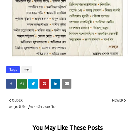
Tags
গদ্য
OLDER
NEWER
মৎস্যচাষী দিবস /দোলনচাঁপা তেওয়ারী দে
You May Like These Posts