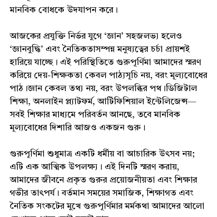
মানবিক বোধকে উদযাপন করে।
আজকের প্রযুক্তি নির্ভর যুগে ‘জ্ঞান’ সহজলভ্য হলেও
‘জ্ঞানবুদ্ধি’ এবং নৈতিকতাসম্পন্ন মনুষ্যত্বের চর্চা প্রায়শই
হারিয়ে যাচ্ছে। এই পরিস্থিতিতে গুরুপূর্ণিমা আমাদের স্মরণ
করিয়ে দেয়-শিক্ষকতা কেবল পাঠ্যসূচি নয়, বরং মূল্যবোধের
পাঠ।জ্ঞান কেবল তথ্য নয়, বরং উপলব্ধির পথ।ডিজিটাল
শিক্ষা, অনলাইন প্ল্যাটফর্ম, আর্টিফিশিয়াল ইন্টেলিজেন্স—
সবই শিক্ষার মাধ্যমে পরিবর্তন আনছে, তবে মানবিক
মূল্যবোধের দিশারি আজও একজন গুরু।
গুরুপূর্ণিমা শুধুমাত্র একটি ধর্মীয় বা আচারিক উৎসব নয়;
এটি এক আত্মিক উপলক্ষ্য। এই দিনটি স্মরণ করায়,
আমাদের জীবনে প্রকৃত গুরুর প্রয়োজনীয়তা এবং শিক্ষার
গভীর তাৎপর্য। বর্তমান সময়ের সমাজিক, শিক্ষাগত এবং
নৈতিক সংকটের মুখে গুরুপূর্ণিমার মর্মকথা আমাদের আলো