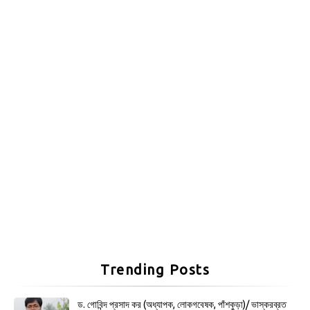
Trending Posts
ড. গোবিন্দ প্রসাদ কর (অধ্যাপক, লোকগবেষক, পাঁশকুড়া)/ ভাস্করব্রত