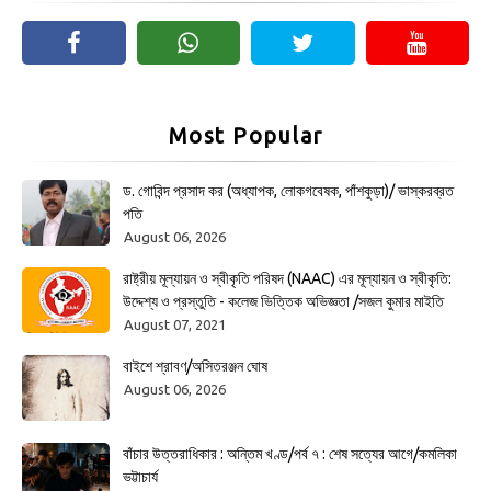
Most Popular
ড. গোবিন্দ প্রসাদ কর (অধ্যাপক, লোকগবেষক, পাঁশকুড়া)/ ভাস্করব্রত
পতি
August 06, 2026
রাষ্ট্রীয় মূল্যায়ন ও স্বীকৃতি পরিষদ (NAAC) এর মূল্যায়ন ও স্বীকৃতি:
উদ্দেশ্য ও প্রস্তুতি - কলেজ ভিত্তিক অভিজ্ঞতা /সজল কুমার মাইতি
August 07, 2021
বাইশে শ্রাবণ/অসিতরঞ্জন ঘোষ
August 06, 2026
বাঁচার উত্তরাধিকার : অন্তিম খণ্ড/পর্ব ৭ : শেষ সত্যের আগে/কমলিকা
ভট্টাচার্য