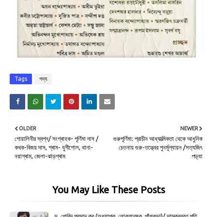
Tags
গদ্য
OLDER
NEWER
গোয়ালিনীর স্বপ্ন/ সংগ্ৰাহক- পূর্ণিমা দাস /
গুরুপূর্ণিমা: প্রাচীন আধ্যাত্মিকতা থেকে আধুনিক
কথক-বিজয় দাস, গ্ৰাম- যুগীশোল, থানা-
চেতনায় গুরু-তত্ত্বের পুনর্মূল্যায়ন /সত্যজিৎ
নয়াগ্ৰাম, জেলা-ঝাড়গ্ৰাম
পড়্যা
You May Like These Posts
ড. গোবিন্দ প্রসাদ কর (অধ্যাপক, লোকগবেষক, পাঁশকুড়া)/ ভাস্করব্রত পতি