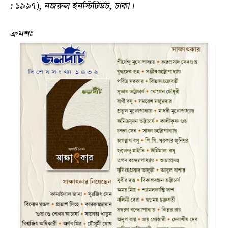
: ১৯৯৭), নজরুল ইনস্টিটিউট, ঢাকা।
ক্রমশঃ