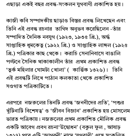
এছাড়া একই বছর প্রবন্ধ-সংকলন যুগবাণী প্রকাশিত হয়।
কাজী কবি সম্পাদকীয় ছাড়াও বিস্তর প্রবন্ধ লিখেছেন এবং
তিনি এই প্রবন্ধ রচনার তাগিদ অনুভব করেছিলেন -তাঁর
সম্পাদিত দৈনিক নবযুগ (১৯২৩, ১৯৩৫ খ্রি.), অর্দ্ধ
সাপ্তাহিক ধূমকেতু (১৯২২ খ্রি.) ও সাপ্তাহিক লাঙ্গল (১৯২৫
খ্রি.) পত্রিকার কাছ থেকে। করাচি সেনানিবাসে বাঙালি
পল্টনে সৈনিক থাকাকালীন তাঁর প্রথম প্রকাশিত প্রবন্ধ
‘তুর্ক মহিলার ঘোমটা খোলা’ ( কার্ত্তিক ১৩২৬)। তিনি
এই প্রবন্ধটি লিখে পাঠান কলকাতা থেকে প্রকাশিত
সওগাত পত্রিকাটিতে।
এরপরে নজরুলের তিনটি প্রবন্ধ ‘জননীদের প্রতি’, ‘পশুর
খুঁটিনাটি বিশেষত্ব’ ও ‘জীবন বিজ্ঞান’ প্রকাশিত হয় মোসলেম
ভারত পত্রিকায়। নজরুলের প্রথম প্রকাশিত মৌলিক প্রবন্ধ
একটি আবেগ প্রবণ রচনা‘উদ্বোধন’ (বকুল ফুল , আষাঢ়
১৩২৭) পরে এটি ‘জাগরনী’ নামে ‘যুগবাণী’ গ্রন্থে সংকলিত