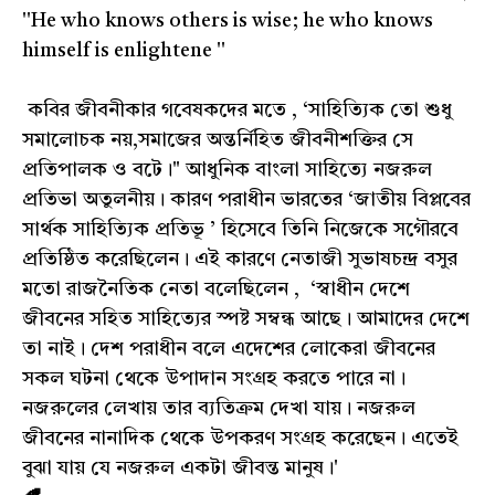
''He who knows others is wise; he who knows
himself is enlightene ''
কবির জীবনীকার গবেষকদের মতে , ‘সাহিত্যিক তো শুধু
সমালোচক নয়,সমাজের অন্তর্নিহিত জীবনীশক্তির সে
প্রতিপালক ও বটে।" আধুনিক বাংলা সাহিত্যে নজরুল
প্রতিভা অতুলনীয়। কারণ পরাধীন ভারতের ‘জাতীয় বিপ্লবের
সার্থক সাহিত্যিক প্রতিভূ ’ হিসেবে তিনি নিজেকে সগৌরবে
প্রতিষ্ঠিত করেছিলেন। এই কারণে নেতাজী সুভাষচন্দ্র বসুর
মতো রাজনৈতিক নেতা বলেছিলেন , ‘স্বাধীন দেশে
জীবনের সহিত সাহিত্যের স্পষ্ট সম্বন্ধ আছে। আমাদের দেশে
তা নাই। দেশ পরাধীন বলে এদেশের লোকেরা জীবনের
সকল ঘটনা থেকে উপাদান সংগ্রহ করতে পারে না।
নজরুলের লেখায় তার ব্যতিক্রম দেখা যায়। নজরুল
জীবনের নানাদিক থেকে উপকরণ সংগ্রহ করেছেন। এতেই
বুঝা যায় যে নজরুল একটা জীবন্ত মানুষ।'