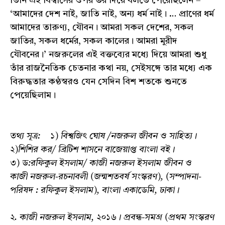
তিনি এই বিশ্বাসের ওপর ভর দিয়ে বলতে পেরেছিলেন –
‘আমাদের দেশ নাই, জাতি নাই, অন্য ধর্ম নাই। … প্রাণের ধর্ম
আমাদের তারুণ্য, যৌবন। আমরা সকল দেশের, সকল
জাতির, সকল ধর্মের, সকল কালের। আমরা মুরীদ
যৌবনের।’ নজরুলের এই বক্তব্যের মধ্যে দিয়ে আমরা শুধু
তাঁর রাজনৈতিক চেতনার কথা নয়, সেইসঙ্গে তার মধ্যে এক
বিরুদ্ধতার কণ্ঠস্বরও যেন সেদিন বিশ শতকে শুনতে
পেয়েছিলাম।
তথ্য সূত্র: ১) বিশ্বজিৎ ঘোষ /নজরুল জীবন ও সাহিত্য।
২)শিশির কর/ ব্রিটিশ শাসনে বাজেয়াপ্ত বাংলা বই।
৩) ড:রফিকুল ইসলাম/ কাজী নজরুল ইসলাম জীবন ও
কাজী নজরুল-রচনাবলী (জন্মশতবর্ষ সংস্করণ), (সম্পাদনা-
পরিষদ : রফিকুল ইসলাম), বাংলা একাডেমি, ঢাকা।
২. কাজী নজরুল ইসলাম, ২০১৬। প্রবন্ধ-সমগ্র (প্রথম সংস্করণ