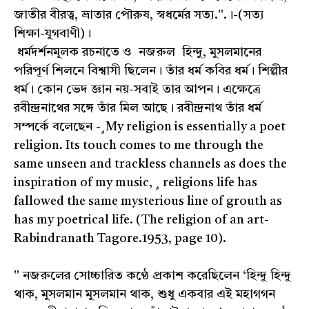
জাতীর বীরত্ব, ভ্রাতার পৌরুষ, স্বধর্মের সত্য.''.।-(সত্য
শিক্ষা-যুগবাণী)।
ধর্মদর্শনমূলক রচনাতে ও নজরুল হিন্দু, মুসলমানের
পরিপূর্ণ শিলনে বিশ্বাসী ছিলেন। তাঁর ধর্ম কবির ধর্ম। শিল্পীর
ধর্ম। কোন ভেদ জ্ঞান নয়-সবাই তার আপন। এক্ষেত্রে
রবীন্দ্রনাথের সঙ্গে তাঁর মিল আছে। রবীন্দ্রনাথ তাঁর ধর্ম
সম্পর্কে বলেছেন -¸My religion is essentially a poet
religion. Its touch comes to me through the
same unseen and trackless channels as does the
inspiration of my music, ¸ religions life has
fallowed the same mysterious line of grouth as
has my poetrical life. (The religion of an art-
Rabindranath Tagore.1953, page 10).
'' নজরুলের সোচ্চারিত কণ্ঠে প্রকাশ করেছিলেন ‘হিন্দু হিন্দু
থাক, মুসলমান মুসলমান থাক, শুধু একবার এই মহাগগন