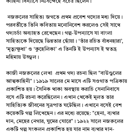
কাহিনী বিন্যাসে নিঃসন্দেহে সচেষ্ট ছিলেন।
নজরুলের সাহিত্য জগতে প্রথম প্রবেশ গদ্যের মধ্য দিয়ে।
পরবর্তীতে তিনি কবিতায় মনোনিবেশ করলেও সেই সাথে
গদ্যচর্চা অব্যাহত রেখেছেন। গল্প-উপন্যাসে যা বাংলা
সাহিত্যকে দিয়েছে ভিন্নতার ছোঁয়া। ‘তাঁর রচিত বাঁধনহারা’,
‘মৃত্যুক্ষুধা’ ও ‘কুহেলিকা’ এ তিনটি ই উপন্যাস ই স্বতন্ত্র
মহিমায় উজ্জ্বল।
কাজী নজরুলের লেখা প্রথম গদ্য রচনা ছিল "বাউণ্ডুলের
আত্মকাহিনী"। ১৯১৯ সালের মে মাসে এটি সওগাত পত্রিকায়
প্রকাশিত হয়। সৈনিক থাকা অবস্থায় করাচি সেনানিবাসে
বসে এটি রচনা করেছিলেন। এখান থেকেই মূলত তার
সাহিত্যিক জীবনের সূত্রপাত ঘটেছিল। এখানে বসেই বেশ
কয়েকটি গল্প লিখেছেন। এর মধ্যে রয়েছে: "হেনা, ব্যথার
দান, মেহের নেগার, ঘুমের ঘোরে"। ১৯২২ সালে নজরুলের
একটি গল্প সংকলন প্রকাশিত হয় যার নাম ব্যথার দান-