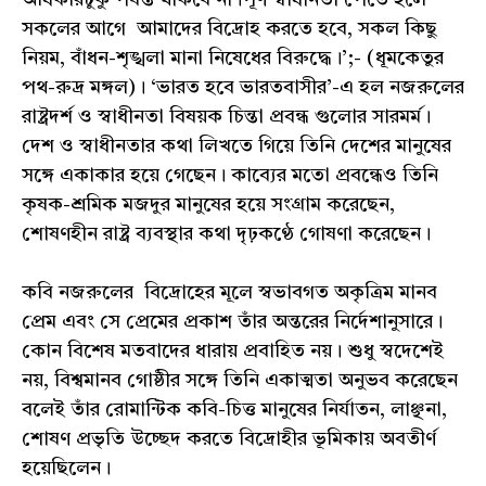
সকলের আগে আমাদের বিদ্রোহ করতে হবে, সকল কিছু
নিয়ম, বাঁধন-শৃঙ্খলা মানা নিষেধের বিরুদ্ধে।’;- (ধূমকেতুর
পথ-রুদ্র মঙ্গল)। ‘ভারত হবে ভারতবাসীর’-এ হল নজরুলের
রাষ্ট্রদর্শ ও স্বাধীনতা বিষয়ক চিন্তা প্রবন্ধ গুলোর সারমর্ম।
দেশ ও স্বাধীনতার কথা লিখতে গিয়ে তিনি দেশের মানুষের
সঙ্গে একাকার হয়ে গেছেন। কাব্যের মতো প্রবন্ধেও তিনি
কৃষক-শ্রমিক মজদুর মানুষের হয়ে সংগ্রাম করেছেন,
শোষণহীন রাষ্ট্র ব্যবস্থার কথা দৃঢ়কণ্ঠে গোষণা করেছেন।
কবি নজরুলের বিদ্রোহের মূলে স্বভাবগত অকৃত্রিম মানব
প্রেম এবং সে প্রেমের প্রকাশ তাঁর অন্তরের নির্দেশানুসারে।
কোন বিশেষ মতবাদের ধারায় প্রবাহিত নয়। শুধু স্বদেশেই
নয়, বিশ্বমানব গোষ্ঠীর সঙ্গে তিনি একাত্মতা অনুভব করেছেন
বলেই তাঁর রোমান্টিক কবি-চিত্ত মানুষের নির্যাতন, লাঞ্ছনা,
শোষণ প্রভৃতি উচ্ছেদ করতে বিদ্রোহীর ভূমিকায় অবতীর্ণ
হয়েছিলেন।