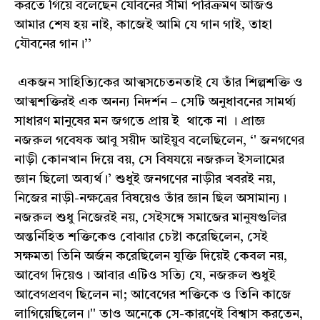
করতে গিয়ে বলেছেন যৌবনের সীমা পরিক্রমণ আজও
আমার শেষ হয় নাই, কাজেই আমি যে গান গাই, তাহা
যৌবনের গান।’’
একজন সাহিত্যিকের আত্মসচেতনতাই যে তাঁর শিল্পশক্তি ও
আত্মশক্তিরই এক অনন্য নিদর্শন – সেটি অনুধাবনের সামর্থ্য
সাধারণ মানুষের মন জগতে প্রায় ই থাকে না । প্রাজ্ঞ
নজরুল গবেষক আবু সয়ীদ আইয়ুব বলেছিলেন, ‘' জনগণের
নাড়ী কোনখান দিয়ে বয়, সে বিষযয়ে নজরুল ইসলামের
জ্ঞান ছিলো অব্যর্থ।’ শুধুই জনগণের নাড়ীর খবরই নয়,
নিজের নাড়ী-নক্ষত্রের বিষয়েও তাঁর জ্ঞান ছিল অসামান্য।
নজরুল শুধু নিজেরই নয়, সেইসঙ্গে সমাজের মানুষগুলির
অন্তর্নিহিত শক্তিকেও বোঝার চেষ্টা করেছিলেন, সেই
সক্ষমতা তিনি অর্জন করেছিলেন যুক্তি দিয়েই কেবল নয়,
আবেগ দিয়েও। আবার এটিও সত্যি যে, নজরুল শুধুই
আবেগপ্রবণ ছিলেন না; আবেগের শক্তিকে ও তিনি কাজে
লাগিয়েছিলেন।'' তাও অনেকে সে-কারণেই বিশ্বাস করতেন,