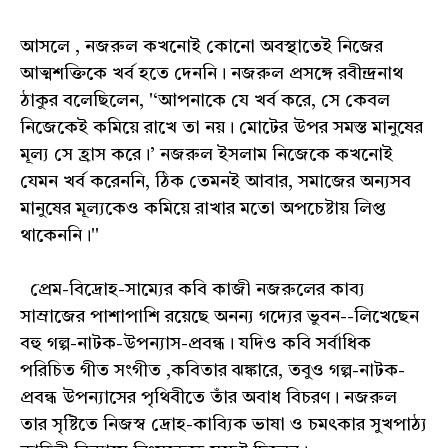
আসলে , নজরুল কখনোই কোনো অবস্থাতেই নিজের
আত্মশক্তিকে খর্ব হতে দেননি। নজরুল প্রসঙ্গে রবীন্দ্রনাথ
ঠাকুর বলেছিলেন, '‘আপনাকে যে খর্ব করে, সে কেবল
নিজেকেই কমিয়ে রাখে তা নয়। মোটের উপর সমস্ত মানুষের
মূল্য সে হ্রাস করে।’ নজরুল ইসলাম নিজেকে কখনোই
যেমন খর্ব করেননি, ঠিক তেমনই আবার, সমাজের অন্যসব
মানুষের মূল্যকেও কমিয়ে রাখার মতো অপচেষ্টায় লিপ্ত
থাকেননি।''
প্রেম-বিদ্রোহ-সাম্যের কবি কাজী নজরুলের কাব্য
সাম্রাজের পাশাপাশি রয়েছে অনন্য গদ্যের ভুবন--লিখেছেন
বহু গল্প-নাটক-উপন্যাস-প্রবন্ধ। যদিও কবি সর্বাধিক
পরিচিত গীত সংগীত ,কবিতার ঝঙ্কারে, তবুও গল্প-নাটক-
প্রবন্ধ উপন্যাসের পৃথিবীতে তাঁর অবাধ বিচরণ। নজরুল
তার সৃষ্টিতে নিজস্ব দ্রোহ-কাব্যিক ভাষা ও চমৎকার সুখপাঠ্য