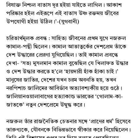
বিষাক্ত নিশ্চল বাতাস দূর হইয়া যাইতে লাগিল। আকাশ
পরিষ্কার হইল এইরূপে এই বাতাস উষ্ণ রক্তময় জীবের
উপযোগী হইয়া উঠিল।’-(যুগবানী)
চরিতার্থমূলক প্রবন্ধ : সাহিত্য জীবনের প্রথম যুগে নজরুল
কামাল-পন্থী ছিলেন। কামাল আতাতুর্কের দেশপ্রেম তাঁকে
দেশ উদ্ধারের প্রেরণা যুগিয়েছিল। তাই কামাল প্রবন্ধে
দেখা- ‘সত্য মুসলমান কামাল বুঝেছিল যে খিলাফত উদ্ধার
ও দেশ উদ্ধার করতে হ’লে ‘হায়দারী হাঁক হাঁকা চাই।’
মানুষের জাতির, দেশের যখন চরম অবনতি হয়, তখন
নরপিশাচ জালিমের আবির্ভাব অত্যাবশ্যকীয় হয়ে ওঠে।
জালিয়ানওয়ালাবাগের হত্যাকান্ড ভারতের ‘গোলাম-কা-
জাতকে’ নতুন দেশপ্রেমে উদ্বুদ্ধ করে।
নজরুল তাঁর রাজনৈতিক চেতনার সঙ্গে ‘প্রাণের ধর্ম’ হিসেবে
তারুণ্যকে, যৌবনকে বিভিন্নভাবে স্বীকার করে নিয়েছিলেন।