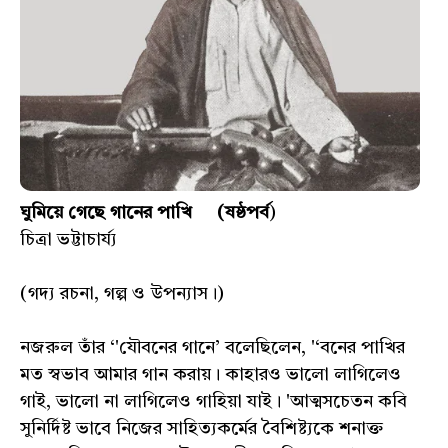
ঘুমিয়ে গেছে গানের পাখি (ষষ্ঠপর্ব
)
চিত্রা ভট্টাচার্য্য
(গদ্য রচনা, গল্প ও উপন্যাস।)
নজরুল তাঁর ‘'যৌবনের গানে’ বলেছিলেন, '‘বনের পাখির
মত স্বভাব আমার গান করায়। কাহারও ভালো লাগিলেও
গাই, ভালো না লাগিলেও গাহিয়া যাই। 'আত্মসচেতন কবি
সুনির্দিষ্ট ভাবে নিজের সাহিত্যকর্মের বৈশিষ্ট্যকে শনাক্ত