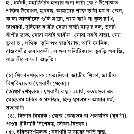
হ , ধর্মঘট, মহাজিরিন হত্যার জন্য দায়ী কে ? উপেক্ষিত
শক্তির উদ্বোধন, মুখবন্ধ, আমাদের শক্তি স্থায়ী হয় না কেন,
কালা আদমীদের গুলি মারো, শ্যাম রাখি না কুল রাখি,
জাগরণী, দুর্দিনের যাত্রীর মোরা লক্ষ্মী ছাড়ার দল, তুবরী
বাঁশীর ডাক, মোরা সবাই স্বাধীন : মোরা সবাই রাজা, মেয়
ভূখা হু , পথিক তুমি পথ হারাইয়াছ, আমি সৈনিক,
রাজবন্দীর জবানবন্দী , লাঙ্গল পলিটিক্যাল তুবড়ি অবাজি,
বাঙালীর বাংলা প্রভৃতি।
(২) শিক্ষাদর্শমূলক : সত্যমিক্ষা, জাতীয় শিক্ষা, জাতীয়
বিশ্ববিদ্যালয় (যুগবাণী থেকে)।
(৩)ধর্মাদর্শমূলক : যুগবাণী-র ছু’ঃমার্গ, রুদ্রমঙ্গল-এর
মোহররম মন্দির ও মসজিদ, হিন্দু মুসলমান আমার ধর্ম,
সত্যবাণী
(৪). বিজ্ঞান বিষয়ক : রোজ কেয়াতম বা প্রলয়দিন (যুবাণী),
পশুর খুঁটিনাটি বিশেষত্ব, জীবন-বিজ্ঞান।
(৫). চরিতাদর্শমূলক : যুবাণরি ডায়ারের স্মৃতি স্তম্ভ,