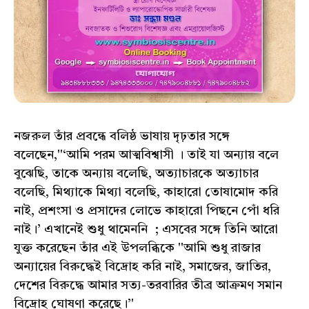
নজরুল তাঁর প্রবন্ধে বলিষ্ঠ ভাষায় দৃঢ়তার সঙ্গে
বলেছেন,''‘আমি পরম আত্মবিশ্বাসী । তাই যা অন্যায় বলে
বুঝেছি, তাকে অন্যায় বলেছি, অত্যাচারকে অত্যাচার
বলেছি, মিথ্যাকে মিথ্যা বলেছি, কাহারো তোষামোদ করি
নাই, প্রশংসা ও প্রসাদের লোভে কাহারো পিছনে পোঁ ধরি
নাই।’ এখানেই শুধু থামেননি ; এসবের সঙ্গে তিনি আরো
যুক্ত করেছেন তাঁর এই উপলব্ধিকে ''আমি শুধু রাজার
অন্যায়ের বিরুদ্ধেই বিদ্রোহ করি নাই, সমাজের, জাতির,
দেশের বিরুদ্ধে আমার সত্য-তরবারির তীব্র আক্রমণ সমান
বিদ্রোহ ঘোষণা করেছে।’'