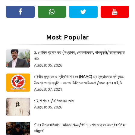
Most Popular
ড. গোবিন্দ প্রসাদ কর (অধ্যাপক, লোকগবেষক, পাঁশকুড়া)/ ভাস্করব্রত
পতি
August 06, 2026
রাষ্ট্রীয় মূল্যায়ন ও স্বীকৃতি পরিষদ (NAAC) এর মূল্যায়ন ও স্বীকৃতি:
উদ্দেশ্য ও প্রস্তুতি - কলেজ ভিত্তিক অভিজ্ঞতা /সজল কুমার মাইতি
August 07, 2021
বাইশে শ্রাবণ/অসিতরঞ্জন ঘোষ
August 06, 2026
বাঁচার উত্তরাধিকার : অন্তিম খণ্ড/পর্ব ৭ : শেষ সত্যের আগে/কমলিকা
ভট্টাচার্য