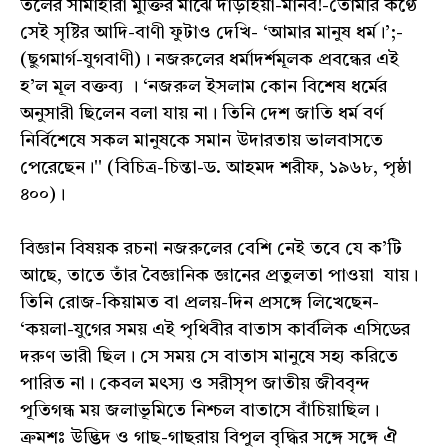
তলের সীমাহারা মুক্তির মাঝে দাঁড়াইয়া-মানব!-তোমার কণ্ঠে
সেই সৃষ্টির আদি-বাণী ফুটাও দেখি- ‘আমার মানুষ ধর্ম।’;-
(ছুগমার্গ-যুগবাণী)। নজরুলের ধর্মাদর্শমূলক প্রবন্ধের এই
হ’ল মূল বক্তব্য । ‘নজরুল ইসলাম কোন বিশেষ ধর্মের
অনুসারী ছিলেন বলা যায় না। তিনি দেশ জাতি ধর্ম বর্ণ
নির্বিশেষে সকল মানুষকে সমান উদারতায় ভালবাসতে
পেরেছেন।'' (বিচিত্র-চিন্তা-ড. আহমদ শরীফ, ১৯৬৮, পৃষ্ঠা
৪০০)।
বিজ্ঞান বিষয়ক রচনা নজরুলের বেশি নেই তবে যে ক’টি
আছে, তাতে তাঁর বৈজ্ঞানিক জ্ঞানের প্রতুলতা পাওয়া যায়।
তিনি রোজ-কিয়ামত বা প্রলয়-দিন প্রসঙ্গে লিখেছেন-
‘কয়লা-যুগের সময় এই পৃথিবীর বাতাস কার্বলিক এসিডের
দরুণ ভারী ছিল। সে সময় সে বাতাস মানুষে সহ্য করিতে
পারিত না। কেবল মৎস্য ও সরীসৃপ জাতীয় জীববৃন্দ
পূতিগন্ধ ময় জলাভূমিতে নিশ্চল বাতাসে বাঁচিয়াছিল।
ক্রমশঃ উদ্ভিদ ও গাছ-গাছরায় বিপুল বৃদ্ধির সঙ্গে সঙ্গে ঐ