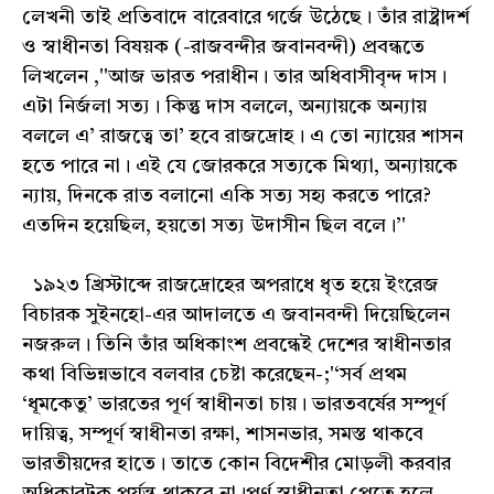
লেখনী তাই প্রতিবাদে বারেবারে গর্জে উঠেছে। তাঁর রাষ্ট্রাদর্শ
ও স্বাধীনতা বিষয়ক (-রাজবন্দীর জবানবন্দী) প্রবন্ধতে
লিখলেন ,''আজ ভারত পরাধীন। তার অধিবাসীবৃন্দ দাস।
এটা নির্জলা সত্য। কিন্তু দাস বললে, অন্যায়কে অন্যায়
বললে এ’ রাজত্বে তা’ হবে রাজদ্রোহ। এ তো ন্যায়ের শাসন
হতে পারে না। এই যে জোরকরে সত্যকে মিথ্যা, অন্যায়কে
ন্যায়, দিনকে রাত বলানো একি সত্য সহ্য করতে পারে?
এতদিন হয়েছিল, হয়তো সত্য উদাসীন ছিল বলে।’'
১৯২৩ খ্রিস্টাব্দে রাজদ্রোহের অপরাধে ধৃত হয়ে ইংরেজ
বিচারক সুইনহো-এর আদালতে এ জবানবন্দী দিয়েছিলেন
নজরুল। তিনি তাঁর অধিকাংশ প্রবন্ধেই দেশের স্বাধীনতার
কথা বিভিন্নভাবে বলবার চেষ্টা করেছেন-;'‘সর্ব প্রথম
‘ধূমকেতু’ ভারতের পূর্ণ স্বাধীনতা চায়। ভারতবর্ষের সম্পূর্ণ
দায়িত্ব, সম্পূর্ণ স্বাধীনতা রক্ষা, শাসনভার, সমস্ত থাকবে
ভারতীয়দের হাতে। তাতে কোন বিদেশীর মোড়লী করবার
অধিকারটুকু পর্যন্ত থাকবে না।পূর্ণ স্বাধীনতা পেতে হলে