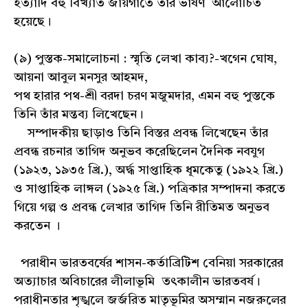
ইত্যাদি বহু বিখ্যাত জায়গাতে তাঁর ভাষণ আলোচিত
হয়েছে।
(৯) পুস্তক-সমালোচনা : স্মৃতি লেখা কাব্য?-খগেন ঘোষ,
আয়না আবুল মনসুর আহমদ,
পথ হারার পথ-শ্রী বরদা চরণ মজুমদার, এমন বহু পুস্তকে
তিনি তাঁর মন্তব্য লিখেছেন।
সম্পাদকীয় ছাড়াও তিনি বিস্তর প্রবন্ধ লিখেছেন তাঁর
প্রবন্ধ রচনার তাগিদ অনুভব করেছিলেন দৈনিক নবযুগ
(১৯২৩, ১৯৩৫ খ্রি.), অর্দ্ধ সাপ্তাহিক ধূমকেতু (১৯২২ খ্রি.)
ও সাপ্তাহিক লাঙ্গল (১৯২৫ খ্রি.) পত্রিকার সম্পাদনা করতে
গিয়ে গল্প ও প্রবন্ধ লেখার তাগিদ তিনি রীতিমত অনুভব
করতেন ।
পরাধীন ভারতবর্ষের শাসন-কর্তাব্রিটিশ বেনিয়া সরকারের
অত্যাচার অবিচারের লীলাভূমি তৎকালীন ভারতবর্ষ।
পরাধীনতার শৃঙ্খলে জর্জরিত মাতৃভূমির অসম্মান নজরুলের