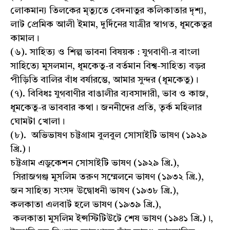
লোকমান্য তিলকের মৃত্যুতে বেদনাতুর কলিকাতার দৃশ্য,
লাট প্রেমিক আলী ইমাম, দুর্দিনের যাত্রীর স্বাগত, ধূমকেতুর
কামাল।
(৬). সাহিত্য ও শিল্প ভাবনা বিষয়ক : যুগবাণী-র বাংলা
সাহিত্যে মুসলমান, ধূমকেতু-র বর্তমান বিশ্ব-সাহিত্য বড়র
পীড়িতি বালির বাঁধ বর্ষারম্ভে, আমার সুন্দর (ধূমকেতু)।
(৭). বিবিধঃ যুগবাণীর বাঙালীর ব্যবসাদারী, ভাব ও কাজ,
ধূমকেতু-র ভাববার কথা। জননীদের প্রতি, তৃর্ক মহিলার
ঘোমটা খোলা।
(৮). অভিভাষণ চট্টগ্রাম বুলবুল সোসাইটি ভাষণ (১৯২৯
খ্রি.)।
চট্টগ্রাম এডুকেশন সোসাইটি ভাষণ (১৯২৯ খ্রি.),
সিরাজগঞ্জ মুসলিম তরুণ সম্মেলনে ভাষণ (১৯৩২ খ্রি.),
জন সাহিত্য সংসদ উদ্বোধনী ভাষণ (১৯৩৮ খ্রি.),
কলকাতা এলবার্ট হলে ভাষণ (১৯৩৯ খ্রি.),
কলকাতা মুসলিম ইন্সস্টিটিউটে শেষ ভাষণ (১৯৪১ খ্রি.)।,