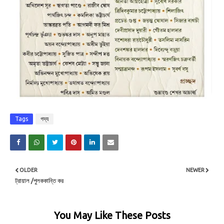
Tags
গদ্য
OLDER
NEWER
ট্রায়াল /পুলককান্তি কর
You May Like These Posts