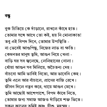
বন্ধু
বুক চিতিয়ে কে দাঁড়ালে, রাখলে কাঁধে হাত।
তোমার সঙ্গে আগে তো কই, হয় নি মোলাকাত!
তবু এই বিপদ দিনে, তোমার উপস্থিতি -
না ভেবেই আগুপিছু, নিজের লাভ বা ক্ষতি।
কেমনতর মানুষ তুমি, আগুন নিয়ে খেলা -
বাড়ি ঘর সব জ্বলেছে, লেলিহানের নোলা।
ধোঁয়া আগুন সব মিলিয়ে, অচৈতন্য দেহ।
বাঁচবো আমি ভাবিই নিতো, আর ভাবেনি কেহ।
তুমি এলে আর বাঁচালে, প্রাণের বাজি রেখে।
জীবন দিলে নতুন করে, গায়ে আগুন মেখে।
তুমি আছোই আশেপাশে, বিপদ কাঁধে নিতে,
তোমার জন্য সমাজ আজও দাঁড়িয়ে শক্ত ভিতে।
সকল কালের তুমিই কৃষ্ণ, যীশু, মহম্মদ।