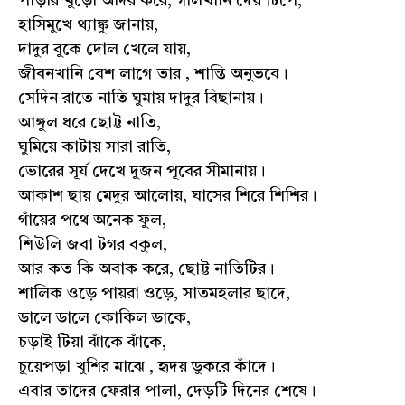
পাড়ার খুড়ো আদর করে, গালখানি দেয় টিপে,
হাসিমুখে থ্যাঙ্কু জানায়,
দাদুর বুকে দোল খেলে যায়,
জীবনখানি বেশ লাগে তার , শান্তি অনুভবে।
সেদিন রাতে নাতি ঘুমায় দাদুর বিছানায়।
আঙ্গুল ধরে ছোট্ট নাতি,
ঘুমিয়ে কাটায় সারা রাতি,
ভোরের সূর্য দেখে দুজন পূবের সীমানায়।
আকাশ ছায় মেদুর আলোয়, ঘাসের শিরে শিশির।
গাঁয়ের পথে অনেক ফুল,
শিউলি জবা টগর বকুল,
আর কত কি অবাক করে, ছোট্ট নাতিটির।
শালিক ওড়ে পায়রা ওড়ে, সাতমহলার ছাদে,
ডালে ডালে কোকিল ডাকে,
চড়াই টিয়া ঝাঁকে ঝাঁকে,
চুয়েপড়া খুশির মাঝে , হৃদয় ডুকরে কাঁদে।
এবার তাদের ফেরার পালা, দেড়টি দিনের শেষে।