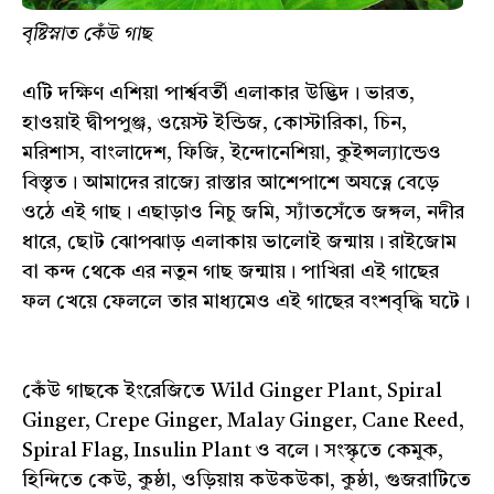
বৃষ্টিস্নাত কেঁউ গাছ
এটি দক্ষিণ এশিয়া পার্শ্ববর্তী এলাকার উদ্ভিদ। ভারত,
হাওয়াই দ্বীপপুঞ্জ, ওয়েস্ট ইন্ডিজ, কোস্টারিকা, চিন,
মরিশাস, বাংলাদেশ, ফিজি, ইন্দোনেশিয়া, কুইন্সল্যান্ডেও
বিস্তৃত। আমাদের রাজ্যে রাস্তার আশেপাশে অযত্নে বেড়ে
ওঠে এই গাছ। এছাড়াও নিচু জমি, স্যাঁতসেঁতে জঙ্গল, নদীর
ধারে, ছোট ঝোপঝাড় এলাকায় ভালোই জন্মায়। রাইজোম
বা কন্দ থেকে এর নতুন গাছ জন্মায়। পাখিরা এই গাছের
ফল খেয়ে ফেললে তার মাধ্যমেও এই গাছের বংশবৃদ্ধি ঘটে।
কেঁউ গাছকে ইংরেজিতে Wild Ginger Plant, Spiral
Ginger, Crepe Ginger, Malay Ginger, Cane Reed,
Spiral Flag, Insulin Plant ও বলে। সংস্কৃতে কেমুক,
হিন্দিতে কেউ, কুষ্ঠা, ওড়িয়ায় কউকউকা, কুষ্ঠা, গুজরাটিতে