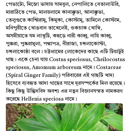
পেভাটো, মিজো ভাষায় সামবুল, নেপালিতে বেতালাউরি,
মারাঠিতে পেভ, মালয়লামে কানাক্কুভা, আনাক্কুভা,
তেলুগুতে কাশ্মিরামু, কিমুকা, কোস্টামু, তামিলে কোস্টাম,
মনিপুরীতে খোঙবান তাখেলেই, ওকচাক খোম্বি,
অসমীয়াতে যম লাখুটি, কন্নড়ে নারী কাব্বু, নায়ি কাব্বু,
পুষ্করা, পুষ্করামুলা, পদ্মাপত্র, নীরাজা, চঙ্গলাকোস্টা,
চঙ্গলাকোষ্ঠা বলে। চট্টগ্রামের লোকেদের কাছে এটি টিয়াটুই
গাছ। একে চেনা যায় Costus speciosus, Cheilocostus
speciosus, Amomum arboreum নামে। Costaceae
(Spiral Ginger Family) পরিবারের এই গাছটি খাদ্য
হিসেবে ব্যবহৃত আদা গাছের সাথে দূরসম্পর্কের মিল রয়েছে।
কিছু কিছু উদ্ভিদবিদ অবশ্য এর নতুন বিজ্ঞানসম্মত নামকরণ
করেছে Hellenia speciosa নামে।