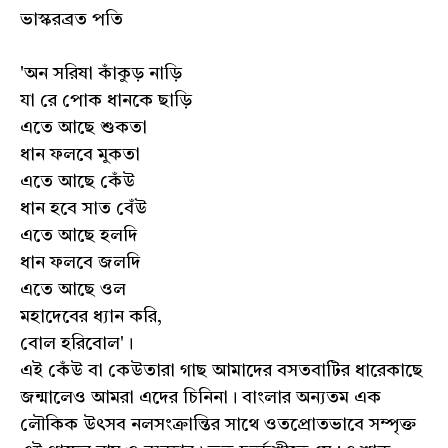
ভাস্করব্রত পতি
'অন সরিষা কাঁকুড় নাড়ি
যা রে পোক ধানকে ছাড়ি
এতে আছে শুকতা
ধান ফলবে মুকতা
এতে আছে কেঁউ
ধান হবে সাত বেঁউ
এতে আছে হলদি
ধান ফলবে জলদি
এতে আছে ওল
মহাদেবের ধ্যান করি,
বোল হরিবোল'‌।
এই কেঁউ বা কেউতারা গাছ আমাদের বসতবাটির ধারেকাছে
জন্মালেও আমরা এদের চিনিনা। বাংলার অন্যতম এক
লৌকিক উৎসব নলসংক্রান্তির সাথে ওতপ্রোতভাবে সম্পৃক্ত