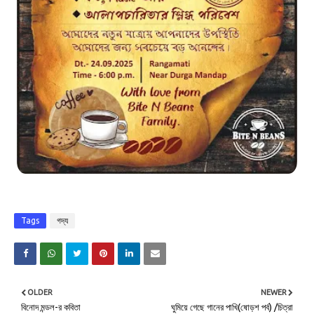
Tags
গদ্য
OLDER
NEWER
বিনোদ মন্ডল-র কবিতা
ঘুমিয়ে গেছে গানের পাখি(ষোড়শ পর্ব) /চিত্রা