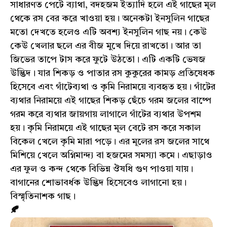
সাধারণত পেটে ব্যাথা, বদহজম ইত্যাদি হলে এই গাছের মূল
থেকে রস বের করে খাওয়া হয়। অনেকটা ইনসুলিন গাছের
মতো দেখতে হলেও এটি অবশ্য ইনসুলিন গাছ নয়। কেউ
কেউ খেলার ছলে এর বীজ মুখে দিয়ে রাখতো। আর তা
জিভের তাপে টাস করে ফুটে উঠতো। এটি একটি ভেষজ
উদ্ভিদ। যার শিকড় ও পাতার রস কুকুরের কামড় প্রতিষেধক
হিসেবে এবং গাঁটেব্যথা ও কৃমি নিরাময়ে ব্যবহৃত হয়। গাঁটের
ব্যথার নিরাময়ে এই গাছের শিকড় ছেঁচে গরম জলের বাষ্পে
গরম করে ব্যথার জায়গায় লাগালে গাঁটের ব্যথার উপশম
হয়। কৃমি নিরাময়ে এই গাছের মূল বেটে রস করে সকাল
বিকেল খেলে কৃমি মারা পড়ে। এর মূলের রস জলের সাথে
মিশিয়ে খেলে অগ্নিমান্দ্য বা হজমের সমস্যা কমে। এছাড়াও
এর ফুল ও কন্দ থেকে বিভিন্ন ঔষধি গুণ পাওয়া যায়।
বাগানের শোভাবর্ধক উদ্ভিদ হিসেবেও লাগানো হয়।
বিস্মৃতিনাশক গাছ।
🍂