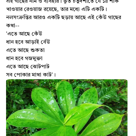
এই গাছের নাম ও ব্যবহার। ভূত চতুর্দশীতে যে ১৪ শাক
খাওয়ার রেওয়াজ রয়েছে, তার মধ্যে এটি একটি।
নলসংক্রন্তির আরও একটি ছড়ায় আছে এই কেঁউ গাছের
কথা--
'এতে আছে কেঁউ
ধান হবে আড়াই বেঁউ
এতে আছে শুকতা
ধান হবে গজমুক্তা
এতে আছে ঝোটপাট
সব পোকার মাথা কাট'।