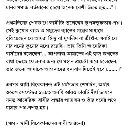
করছে-সেইসব ভয়ঙ্কর দানবগুলো যদি না থাকতো তাহলে
মানব সমাজ বর্তমানের চেয়ে অনেক বেশী উন্নত হত...."।
প্রথমদিনের শেষভাগে স্বামীজি তুলেছেন কুপমন্ডুকতার প্রশ্ন।
সেই কুয়োর ব্যাঙ ও সমুদ্রের ব্যাঙের গল্পের মাধ্যমে
বুঝিয়েছেন যে আমরা হিন্দু বা মুসলিম বা খ্রীষ্টান, সবাই যে
যার ধর্মের কুয়োর মধ্যে রয়েছি। তাই তিনি আমেরিকা
বাসীদের বলেছেন"... আপনারা আমাদের এই ক্ষুদ্র জগতের
বাধা ভেঙে ফেলবার জন্য যে মহান প্রচেষ্টা করে চলেছেন,
তার জন্যে আমাকে আপনাদের ধন্যবাদ দিতেই হবে।.......।"
এরপর স্বামী বিবেকানন্দ এই ধর্মসভার শেষদিন, অর্থাৎ
৩০শে সেপ্টেম্বর ১৮৯৩ অবধি আরও চারটি দীর্ঘ ভাষনে
সমস্ত আমেরিকা বাসীর শ্রদ্ধার পাত্র হন ও তাঁর ধর্মের পথে
যাত্রার পথ প্রশস্ত হয়।
(ঋণ - স্বামী বিবেকানন্দের বাণী ও রচনা)