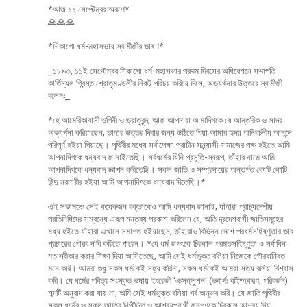
*আজ ১১ সেপ্টেম্বর স্মরণে*
🙏🙏🙏
*শিকাগো ধর্ম-মহাসভায় স্বামীজীর ভাষণ*
_১৮৯৩, ১১ই সেপ্টেম্বর শিকাগো ধর্ম-মহাসভার প্রথম দিবসের অধিবেশনে সভাপতি
কার্তিন্যল গিবন্স্ত শ্রোতৃমণ্ডলীর নিকট পরিচয় করিয়ে দিলে, অভ্যর্থনার উত্তরে স্বামীজী
বলেনঃ_
*হে আমেরিকাবাসী ভগিনী ও ভ্রাতৃবৃন্দ, আজ আপনারা আমাদিগকে যে আন্তরিক ও সাদর
অভ্যর্থনা করিয়াছেন, তাহার উত্তর দিবার জন্য উঠিতে গিয়া আমার হৃদয় অনিবর্চনীয় আনন্দে
পরিপূর্ণ হইয়া গিয়াছে। পৃথিবীর মধ্যে সর্বাপেক্ষা প্রাচীন সন্ন্যাসী-সমাজের পক্ষ হইতে আমি
আপনাদিগকে ধন্যবাদ জানাইতেছি। সর্বধর্মের যিনি প্রসূতি-স্বরূপ, তাঁহার নামে আমি
আপনাদিগকে ধন্যবাদ জ্ঞাপন করিতেছি। সকল জাতি ও সম্প্রদায়ের অন্তর্গত কোটি কোটি
হিন্দু নরনারীর হইয়া আমি আপনাদিগকে ধন্যবাদ দিতেছি।*
এই সভামঞ্চে সেই কয়েকজন বক্তাকেও আমি ধন্যবাদ জানাই, যাঁহারা প্রাচ্যদেশীয়
প্রতিনিধিদের সম্বন্ধে এরূপ মন্তব্য প্রকাশ করিলেন যে, অতি দূরদেশবাসী জাতিসমূহের
মধ্য হইতে যাঁহারা এখানে সমাগত হইয়াছেন, তাঁহারাও বিভিন্ন দেশে পরধর্মসহিষ্ণুতার ভাব
প্রচারের গৌরব দাবি করিতে পারেন। *যে ধর্ম জগৎকে চিরকাল পরমতসহিষ্ণুতা ও সর্বাধিক
মত স্বীকার করার শিক্ষা দিয়া আসিতেছে, আমি সেই ধর্মভুক্ত বলিয়া নিজেকে গৌরবান্বিত
মনে করি। আমরা শুধু সকল ধর্মকেই সহ্য করিনা, সকল ধর্মকেই আমরা সত্য বলিয়া বিশ্বাস
করি। যে ধর্মের পবিত্র সংস্কৃত ভষায় ইংরেজী ‘এক্সক্লুশন’ (ভবার্থঃ বহিষ্হকরণ, পরিবর্জন)
শব্দটি অনুবাদ করা যায় না, অমি সেই ধর্মভুক্ত বলিয়া গর্ব অনুভব করি। যে জাতি পৃথিবীর
সকল ধর্মের ও সকল জাতির নিপীড়িত ও আশ্রয়প্রার্থী জনগণকে চিরকাল আশ্রয় দিয়া