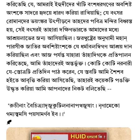
করিতেছি যে, আমরাই ইহুদীদের খাঁটি বংশধরগণের অবশিষ্ট
অংশকে সাদরে হৃদয়ে ধারণ করিয়া রাখিয়াছি; যে বৎসর
রোমানদের ভয়ংঙ্কর উৎপীড়নে তাহদের পবিত্র মন্দির বিধ্বস্ত
হয়, সেই বৎসরই তাহারা দক্ষিণভারতে আমাদের মধ্যে
আশ্রয়লাভের জন্য আসিয়াছিল। জরথুষ্ট্রের অনুগামী মহান্
পারসীক জাতির অবশিষ্টাংশকে যে ধর্মাবলম্বিগণ আশ্রয় দান
করিয়াছিল এবং আজ পর্যন্ত যাহারা তাঁহাদিগকে প্রতিপালন
করিতেছে, আমি তাঁহাদেরই অন্তর্ভুক্ত। কোটি কোটি নরনারী
যে-স্তোত্রটি প্রতিদিন পাঠ করেন, যে স্তবটি আমি শৈশব
হইতে আবৃত্তি করিয়া আসিতেছি, তাহারই কয়েকটি পঙক্তি
উদ্ধৃত করিয়া আমি আপনাদের নিকট বলিতেছি --
‘রুচীনাং বৈচিত্র্যাদৃজুকুটিলনানাপথজুষাং। নৃণামেকো
গম্যস্ত্বমসি পয়সামর্ণব ইব।।‘
🍂