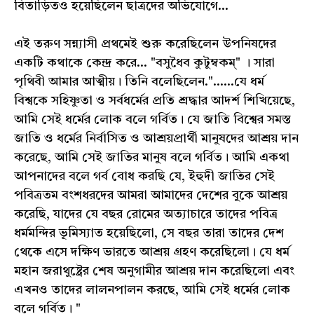
বিতাড়িতও হয়েছিলেন ছাত্রদের অভিযোগে...
এই তরুণ সন্ন্যাসী প্রথমেই শুরু করেছিলেন উপনিষদের
একটি কথাকে কেন্দ্র করে... "বসুধৈব কুটুম্বকম্" । সারা
পৃথিবী আমার আত্মীয়। তিনি বলেছিলেন."......যে ধর্ম
বিশ্বকে সহিষ্ণুতা ও সর্বধর্মের প্রতি শ্রদ্ধার আদর্শ শিখিয়েছে,
আমি সেই ধর্মের লোক বলে গর্বিত। যে জাতি বিশ্বের সমস্ত
জাতি ও ধর্মের নির্বাসিত ও আশ্রয়প্রার্থী মানুষদের আশ্রয় দান
করেছে, আমি সেই জাতির মানুষ বলে গর্বিত। আমি একথা
আপনাদের বলে গর্ব বোধ করছি যে, ইহুদী জাতির সেই
পবিত্রতম বংশধরদের আমরা আমাদের দেশের বুকে আশ্রয়
করেছি, যাদের যে বছর রোমের অত্যাচারে তাদের পবিত্র
ধর্মমন্দির ভূমিস্যাত হয়েছিলো, সে বছর তারা তাদের দেশ
থেকে এসে দক্ষিণ ভারতে আশ্রয় গ্রহণ করেছিলো। যে ধর্ম
মহান জরাথুষ্ট্রের শেষ অনুগামীর আশ্রয় দান করেছিলো এবং
এখনও তাদের লালনপালন করছে, আমি সেই ধর্মের লোক
বলে গর্বিত। "