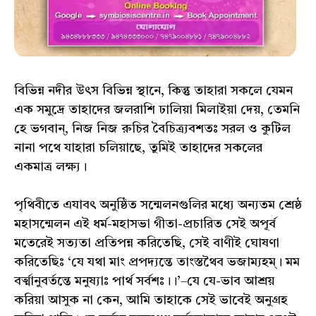
বিভিন্ন নদীর উৎস বিভিন্ন স্থানে, কিন্তু তাহারা সকলে যেমন
এক সমুদ্রে তাহাদের জলরাশি ঢালিয়া মিলাইয়া দেয়, তেমনি
হে ভগবান্, নিজ নিজ রুচির বৈচিত্র্যবশতঃ সরল ও কুটিল
নানা পথে যাহারা চলিয়াছে, তুমিই তাহাদের সকলের
একমাত্র লক্ষ্য।
পৃথিবীতে এযাবৎ অনুষ্ঠিত সন্মেলনগুলির মধ্যে অন্যতম শ্রেষ্ঠ
মহাসন্মেলন এই ধর্ম-মহাসভা গীতা-প্রচারিত সেই অপূর্ব
মতেরেই সত্যতা প্রতিপন্ন করিতেছি, সেই বাণীই ঘোষণা
করিতেছিঃ ‘যে যথা মাং প্রপদ্যন্তে তাংস্তথৈব ভজাম্যহম্। মম
বর্ত্মানুবর্তন্তে মনুষ্যাঃ পার্থ সর্বশঃ।।’–যে যে-ভাব আশ্রয়
করিয়া আসুক না কেন, আমি তাহাকে সেই ভাবেই অনুগ্রহ