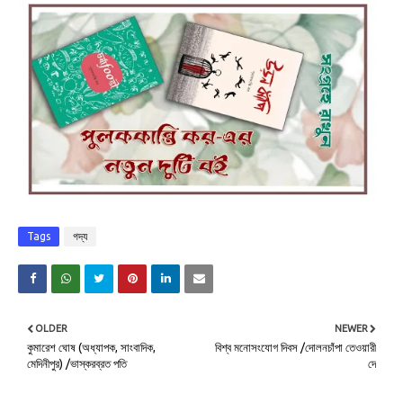
Tags
গদ্য
OLDER
NEWER
কুমারেশ ঘোষ (অধ্যাপক, সাংবাদিক,
বিশ্ব মনোসংযোগ দিবস /দোলনচাঁপা তেওয়ারী
মেদিনীপুর) /ভাস্করব্রত পতি
দে