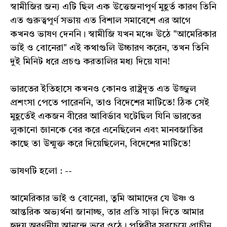
স্বামীজির জন্য এটি ছিল এক উত্তেজনাপূর্ণ মুহূর্ত কারণ তিনি
এত গুরুত্বপূর্ণ সভায় এত বিশাল সমাবেশে এর আগে
কখনও ভাষণ দেননি। স্বামীজি যখন মঞ্চে উঠে "আমেরিকার
ভাই ও বোনেরা" এই কথাগুলি উচ্চারণ করেন, তখন তিনি
দুই মিনিট ধরে প্রচণ্ড করতালির মধ্য দিয়ে যান!
ভারতের ইতিহাসে কখনও কোনও রাষ্ট্রদূত এত উজ্জ্বল
প্রশংসা পেতে পারেননি, তাও বিদেশের মাটিতে! ঠিক সেই
মুহূর্তেই একজন বীরের আবির্ভাব ঘটেছিল যিনি ভারতের
লুকানো জ্ঞানকে বের করে এনেছিলেন এবং মানবজাতির
কাছে তা উন্মুক্ত করে দিয়েছিলেন, বিদেশের মাটিতে!
ভাষণটি হলো : --
আমেরিকার ভাই ও বোনেরা, তুমি আমাদের যে উষ্ণ ও
আন্তরিক অভ্যর্থনা জানাচ্ছ, তার প্রতি সাড়া দিতে আমার
হৃদয় অবর্ণনীয় আনন্দে ভরে ওঠে। পৃথিবীর সবচেয়ে প্রাচীন