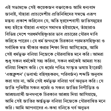
এই সভামঞ্চে সেই কয়েকজন বক্তাকেও আমি ধন্যবাদ
জানাই, যাঁহারা প্রাচ্যদেশীয় প্রতিনিধিদের সম্বন্ধে এরূপ
মন্তব্য প্রকাশ করিলেন যে, অতি দূরদেশবাসী জাতিসমূহের
মধ্য হইতে যাঁহারা এখানে সমাগত হইয়াছেন, তাঁহারাও
বিভিন্ন দেশে পরধর্মসহিষ্ণুতার ভাব প্রচারের গৌরব দাবি
করিতে পারেন। যে ধর্ম জগৎকে চিরকাল পরমতসহিষ্ণুতা ও
সর্বাধিক মত স্বীকার করার শিক্ষা দিয়া আসিতেছে, আমি
সেই ধর্মভুক্ত বলিয়া নিজেকে গৌরবান্বিত মনে করি। আমরা
শুধু সকল ধর্মকেই সহ্য করিনা, সকল ধর্মকেই আমরা সত্য
বলিয়া বিশ্বাস করি। যে ধর্মের পবিত্র সংস্কৃত ভষায় ইংরেজী
‘এক্সক্লুশন’ (ভবার্থঃ বহিষ্হকরণ, পরিবর্জন) শব্দটি অনুবাদ
করা যায় না, অমি সেই ধর্মভুক্ত বলিয়া গর্ব অনুভব করি। যে
জাতি পৃথিবীর সকল ধর্মের ও সকল জাতির নিপীড়িত ও
আশ্রয়প্রার্থী জনগণকে চিরকাল আশ্রয় দিয়া আসিয়াছে,
আমি সেই জাতির অর্ন্তভুক্ত বলিয়া নিজেকে গৌরবান্বিত মনে
করি। আমি আপনাদের এ-কথা বলিতে গর্ব অনুভব