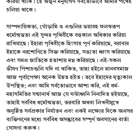
করিয়া থাকি। হে অর্জুন মনুষ্যগণ সর্বতোভাবে আমার পথেই
চলিয়া থাকে।
সাম্পদায়িকতা, গোঁড়ামি ও এগুলির ভয়াবহ ফলস্বরূপ
ধর্মোন্মত্ততা এই সুন্দর পৃথিবীকে বহুকাল অধিকার করিয়া
রাখিয়াছে। ইহারা পৃথিবীকে হিংসায় পূর্ণ করিয়াছে, বরাবার
ইহাকে নরশোণিতে সিক্ত করিয়াছে, সভ্যতা ধ্বংস করিয়াছে
এবং সমগ্র জাতিকে হতাশায় মগ্ন করিয়াছে। এই-সকল
ভীষণ পিশাচগুলি যদি না থাকিত, তাহা হইলে মানবসমাজ
আজ পূর্বাপেক্ষা অনেক উন্নত হইত। তবে ইহাদের মৃত্যুকাল
উপস্থিত; এবং আমি সর্বতোভাবে আশা করি, এই ধর্ম-
মহাসমিতির সন্মানার্থ আজ যে ঘন্টাধ্বনি নিনাদিত হইয়াছে,
তাহাই সর্ববিধ ধর্মোন্মত্ততা, তরবারি অথবা লিখনীমুখে
অনুষ্ঠিত সর্বপ্রকার নির্যাতন এবং একই লক্ষ্যের দিকে অগ্রসর
ব্যক্তিগণের মধ্যে সর্ববিধ অসদ্ভাবের সম্পূর্ণ অবসানের বার্তা
ঘোষণা করুক।