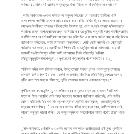
আসিয়াছে, আমি সেই জাতির অর্ন্তভুক্ত বলিয়া নিজেকে গৌরবান্বিত মনে করি।*
_আমি আপনাদের এ-কথা বলিতে গর্ব অনুভব করিতেছি যে, আমরাই ইহুদীদের খাঁটি
বংশধরগণের অবশিষ্ট অংশকে সাদরে হৃদয়ে ধারণ করিয়া রাখিয়াছি; যে বৎসর রোমানদের
ভয়ংঙ্কর উৎপীড়নে তাহদের পবিত্র মন্দির বিধ্বস্ত হয়, সেই বৎসরই তাহারা দক্ষিণভারতে
আমাদের মধ্যে আশ্রয়লাভের জন্য আসিয়াছিল। জরথুষ্ট্রের অনুগামী মহান্ পারসীক জাতির
অবশিষ্টাংশকে যে ধর্মাবলম্বিগণ আশ্রয় দান করিয়াছিল এবং আজ পর্যন্ত যাহারা তাঁহাদিগকে
প্রতিপালন করিতেছে, আমি তাঁহাদেরই অন্তর্ভুক্ত। কোটি কোটি নরনারী যে-স্তোত্রটি
প্রতিদিন পাঠ করেন, যে স্তবটি আমি শৈশব হইতে আবৃত্তি করিয়া আসিতেছি, তাহারই
কয়েকটি পঙক্তি উদ্ধৃত করিয়া আমি আপনাদের নিকট বলিতেছিঃ ‘রুচীনাং
বৈচিত্র্যাদৃজুকুটিলনানাপথজুষাং। নৃণামেকো গম্যস্ত্বমসি পয়সামর্ণব ইব।।‘১_
*বিভিন্ন নদীর উৎস বিভিন্ন স্থানে, কিন্তু তাহারা সকলে যেমন এক সমুদ্রে তাহাদের
জলরাশি ঢালিয়া মিলাইয়া দেয়, তেমনি হে ভগবান্, নিজ নিজ রুচির বৈচিত্র্যবশতঃ সরল ও
কুটিল নানা পথে যাহারা চলিয়াছে, তুমিই তাহাদের সকলের একমাত্র লক্ষ্য।*
পৃথিবীতে এযাবৎ অনুষ্ঠিত সন্মেলনগুলির মধ্যে অন্যতম শ্রেষ্ঠ মহাসন্মেলন *এই ধর্ম-
মহাসভা গীতা-প্রচারিত সেই অপূর্ব মতেরেই সত্যতা প্রতিপন্ন করিতেছি, সেই বাণীই
ঘোষণা করিতেছিঃ ‘যে যথা মাং প্রপদ্যন্তে তাংস্তথৈব ভজাম্যহম্। মম বর্ত্মানুবর্তন্তে
মনুষ্যাঃ পার্থ সর্বশঃ।।’–যে যে-ভাব আশ্রয় করিয়া আসুক না কেন, আমি তাহাকে সেই
ভাবেই অনুগ্রহ করিয়া থাকি। হে অর্জুন মনুষ্যগণ সর্বতোভাবে আমার পথেই চলিয়া থাকে।
*
_সাম্পদায়িকতা, গোঁড়ামি ও এগুলির ভয়াবহ ফলস্বরূপ ধর্মোন্মত্ততা এই সুন্দর পৃথিবীকে
বহুকাল অধিকার করিয়া রাখিয়াছে। ইহারা পৃথিবীকে হিংসায় পূর্ণ করিয়াছে, বারবার ইহাকে