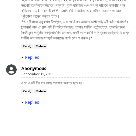
নরশোণিতে সিক্ত করিয়াছে, সভ্যতা ধ্বংস করিয়াছে এবং সমগ্র জাতিকে হতাশায় মগ্ন
করিয়াছে। এই-সকল ভীষণ পিশাচগুলি যদি না থাকিত, তাহা হইলে মানবসমাজ আজ
পূর্বাপেক্ষা অনেক উন্নত হইত।_
*তবে ইহাদের মৃত্যুকাল উপস্থিত; এবং আমি সর্বতোভাবে আশা করি, এই ধর্ম-মহাসমিতির
সন্মানার্থ আজ যে ঘন্টাধ্বনি নিনাদিত হইয়াছে, তাহাই সর্ববিধ ধর্মোন্মত্ততা, তরবারি অথবা
লিখনীমুখে অনুষ্ঠিত সর্বপ্রকার নির্যাতন এবং একই লক্ষ্যের দিকে অগ্রসর ব্যক্তিগণের মধ্যে
সর্ববিধ অসদ্ভাবের সম্পূর্ণ অবসানের বার্তা ঘোষণা করুক।*
Reply
Delete
Replies
Anonymous
September 11, 2025
এমন একটি দিন যার কাছে শ্রদ্ধায় অবনত হতে হয়।
Reply
Delete
Replies