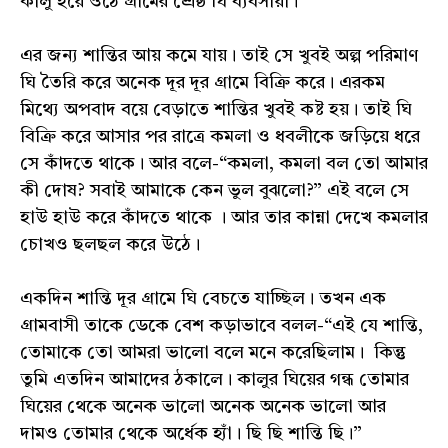
কালু হয়ে ওঠে গ্ৰামের শ্রেষ্ঠ ঘি ব্যবসায়ী।
এর জন্য শান্তির আয় কমে যায়। তাই সে খুবই অল্প পরিমাণ
ঘি তৈরি করে অনেক দূর দূর গ্ৰামে বিক্রি করে। এরকম
মিথ্যে অপবাদ বয়ে বেড়াতে শান্তির খুবই কষ্ট হয়। তাই ঘি
বিক্রি করে আসার পর রাত্রে কমলা ও ধবলীকে জড়িয়ে ধরে
সে কাঁদতে থাকে। আর বলে-“কমলা, কমলা বল তো আমার
কী দোষ? সবাই আমাকে কেন ভুল বুঝলো?” এই বলে সে
হাউ হাউ করে কাঁদতে থাকে । আর তার কান্না দেখে কমলার
চোখও ছলছল করে উঠে।
একদিন শান্তি দূর গ্ৰামে ঘি বেচতে যাচ্ছিল। তখন এক
গ্ৰামবাসী তাকে ডেকে বেশ কড়াভাবে বলল-“এই যে শান্তি,
তোমাকে তো আমরা ভালো বলে মনে করেছিলাম। কিন্তু
তুমি এতদিন আমাদের ঠকালে। কালুর ঘিয়ের গন্ধ তোমার
ঘিয়ের থেকে অনেক ভালো অনেক অনেক ভালো আর
দামও তোমার থেকে অর্ধেক হ্যাঁ। ছি ছি শান্তি ছি।”