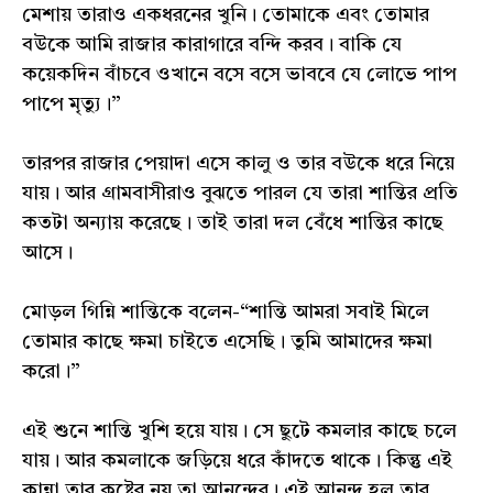
মেশায় তারাও একধরনের খুনি। তোমাকে এবং তোমার
বউকে আমি রাজার কারাগারে বন্দি করব। বাকি যে
কয়েকদিন বাঁচবে ওখানে বসে বসে ভাববে যে লোভে পাপ
পাপে মৃত্যু।”
তারপর রাজার পেয়াদা এসে কালু ও তার বউকে ধরে নিয়ে
যায়। আর গ্ৰামবাসীরাও বুঝতে পারল যে তারা শান্তির প্রতি
কতটা অন্যায় করেছে। তাই তারা দল বেঁধে শান্তির কাছে
আসে।
মোড়ল গিন্নি শান্তিকে বলেন-“শান্তি আমরা সবাই মিলে
তোমার কাছে ক্ষমা চাইতে এসেছি। তুমি আমাদের ক্ষমা
করো।”
এই শুনে শান্তি খুশি হয়ে যায়। সে ছুটে কমলার কাছে চলে
যায়। আর কমলাকে জড়িয়ে ধরে কাঁদতে থাকে। কিন্তু এই
কান্না তার কষ্টের নয় তা আনন্দের। এই আনন্দ হল তার