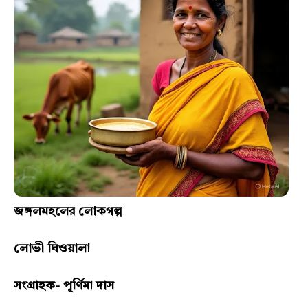
জঙ্গলমহলের লোকগল্প
লোভী ঘিওয়ালা
সংগ্ৰাহক- পূর্ণিমা দাস