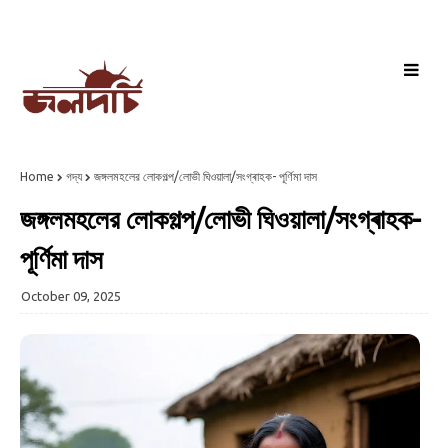
Home
গদ্য
জঙ্গলমহলের লোকগল্প/লোভী ঘিওয়ালা/সংগ্ৰাহক- পূর্ণিমা দাস
জঙ্গলমহলের লোকগল্প/লোভী ঘিওয়ালা/সংগ্ৰাহক-
পূর্ণিমা দাস
October 09, 2025