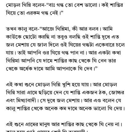
মোড়ল গিন্নি বলেন-“বাঃ গন্ধ তো বেশ ভালো। কই শান্তির
ঘিয়ে তো এরকম গন্ধ নেই।”
তখন কালু বলে-“আজ্ঞে গিন্নিমা, কী আর বলব। আমি
কাউকে ছোটো করছি না তবুও বলছি ওই শান্তি দুধে এত
জল মেশায় যে জাল দিলে ওই ঘিয়ের গন্ধটা একেবারে চলে
যায়। তাই আপনি ওর ঘিয়ে গন্ধ পান না। আর একটা কথা
গিন্নিমা আপনি যে দামে শান্তির কাছ থেকে ঘি নেন তার
থেকে অর্ধেক দামে আমি আপনাকে ঘি দেব।”
এই কথা শুনে মোড়ল গিন্নি খুশি হয়ে যায়। আর মোড়ল
গিন্নি সারা গ্ৰামে ছড়িয়ে দেন যে শান্তি একজন ঠক, জোচ্চর
এবং মিথ্যাবাদী। সে দুধে জল মেশায়। আর এও বলেন যে
কালু শান্তির থেকে অনেক কম দামে অনেক ভালো ঘি দেয়।
এই শুনে গ্ৰামের মানুষ আর শান্তির কাছ থেকে ঘি নেয় না।