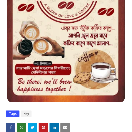
Tags
গদ্য