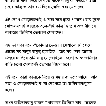
বাড়ির জানালা দিয়ে দেখতে থাকে কালু কী করছে? তারা
দেখে কালু ও তার বউ ঘিয়ে সুগন্ধি দ্রব্য মেশাচ্ছে।
এই দেখে মোড়লমশাই ও সত্য ঘরে ঢুকে পড়েন। ঘরে ঢুকে
মোড়লমশাই কালুকে বলে-“ছি কালু ছি তুমি এত নীচ যে
খাবারের জিনিসে ভেজাল মেশাচ্ছে।”
এছাড়া সত্য বলে-“তোমার ভেজাল মেশানো ঘি খেয়ে
গ্ৰামের সব মানুষ অসুস্থ হয়েছিল। আর সব দোষ আমার
উপরে চাপিয়ে তুমি সাধু সেজেছিলে। চলো আজ জমিদার
বাড়ি চলো সেখানেই তোমার বিচার হবে।”
এই বলে তারা কালুকে নিয়ে জমিদার বাড়িতে আসে। আর
সত্য ও মোড়লমশাই যা যা দেখেছে তা জমিদারবাবুকে
বলে।
তখন জমিদারবাবু বলেন-“খাবারের জিনিসে যারা ভেজাল