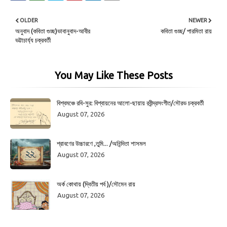
OLDER
NEWER
অনুবাদ (কবিতা গুচ্ছ)ভাবানুবাদ-আবীর
কবিতা গুচ্ছ/ পারমিতা রায়
ভট্টাচার্য্য চক্রবর্তী
You May Like These Posts
বিশ্বমঞ্চে রবি-সুর: বিশ্বায়নের আলো-ছায়ায় রবীন্দ্রসংগীত/সৌরভ চক্রবর্তী
August 07, 2026
শ্রাবণের উচ্চারণে ,তুমি... /অনিন্দিতা শাসমল
August 07, 2026
অর্ক কোথায় (দ্বিতীয় পর্ব )/সৌমেন রায়
August 07, 2026