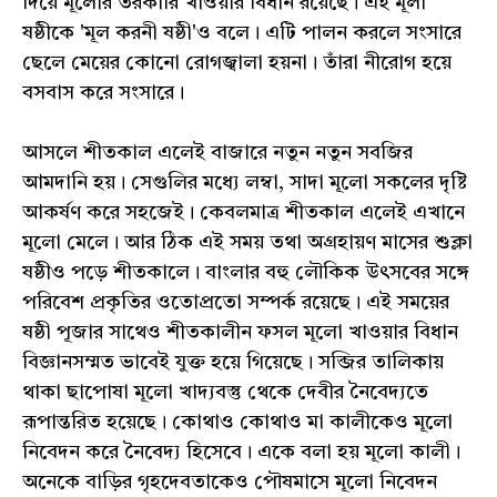
দিয়ে মূলোর তরকারি খাওয়ার বিধান রয়েছে। এই মূলা
ষষ্ঠীকে 'মূল করনী ষষ্ঠী'ও বলে। এটি পালন করলে সংসারে
ছেলে মেয়ের কোনো রোগজ্বালা হয়না। তাঁরা নীরোগ হয়ে
বসবাস করে সংসারে।
আসলে শীতকাল এলেই বাজারে নতুন নতুন সবজির
আমদানি হয়। সেগুলির মধ্যে লম্বা, সাদা মূলো সকলের দৃষ্টি
আকর্ষণ করে সহজেই। কেবলমাত্র শীতকাল এলেই এখানে
মূলো মেলে। আর ঠিক এই সময় তথা অগ্রহায়ণ মাসের শুক্লা
ষষ্ঠীও পড়ে শীতকালে। বাংলার বহু লৌকিক উৎসবের সঙ্গে
পরিবেশ প্রকৃতির ওতোপ্রতো সম্পর্ক রয়েছে। এই সময়ের
ষষ্ঠী পূজার সাথেও শীতকালীন ফসল মূলো খাওয়ার বিধান
বিজ্ঞানসম্মত ভাবেই যুক্ত হয়ে গিয়েছে। সব্জির তালিকায়
থাকা ছাপোষা মূলো খাদ্যবস্তু থেকে দেবীর নৈবেদ্যতে
রূপান্তরিত হয়েছে। কোথাও কোথাও মা কালীকেও মূলো
নিবেদন করে নৈবেদ্য হিসেবে। একে বলা হয় মূলো কালী।
অনেকে বাড়ির গৃহদেবতাকেও পৌষমাসে মূলো নিবেদন