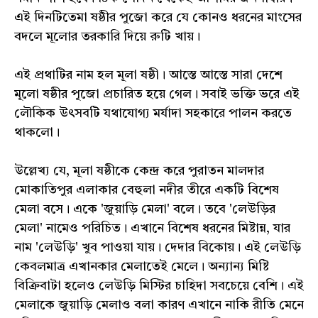
এই দিনটিতেমা ষষ্ঠীর পুজো করে যে কোনও ধরনের মাংসের
বদলে মূলোর তরকারি দিয়ে রুটি খায়।
এই প্রথাটির নাম হল মূলা ষষ্ঠী। আস্তে আস্তে সারা দেশে
মূলো ষষ্ঠীর পূজো প্রচারিত হয়ে গেল। সবাই ভক্তি ভরে এই
লৌকিক উৎসবটি যথাযোগ্য মর্যাদা সহকারে পালন করতে
থাকলো।
উল্লেখ্য যে, মূলা ষষ্ঠীকে কেন্দ্র করে পুরাতন মালদার
মোকাতিপুর এলাকার বেহুলা নদীর তীরে একটি বিশেষ
মেলা বসে। একে 'জুয়াড়ি মেলা' বলে। তবে 'লেউড়ির
মেলা' নামেও পরিচিত। এখানে বিশেষ ধরনের মিষ্টান্ন, যার
নাম 'লেউড়ি' খুব পাওয়া যায়। দেদার বিকোয়। এই লেউড়ি
কেবলমাত্র এখানকার মেলাতেই মেলে। অন্যান্য মিষ্টি
বিক্রিবাটা হলেও লেউড়ি মিস্টির চাহিদা সবচেয়ে বেশি। এই
মেলাকে জুয়াড়ি মেলাও বলা কারণ এখানে নাকি রীতি মেনে