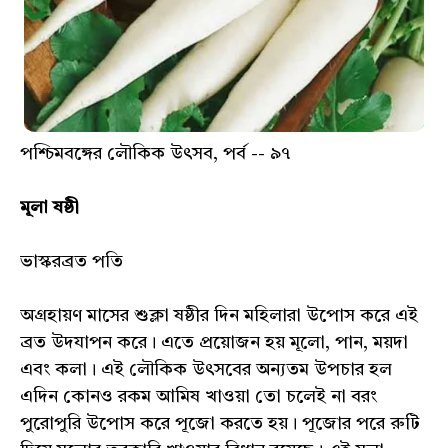
পশ্চিমবঙ্গের লৌকিক উৎসব, পর্ব -- ৯৭
মূলা ষষ্ঠী
ভাস্করব্রত পতি
অগ্রহায়ণ মাসের শুক্লা ষষ্ঠীর দিন মহিলারা উপোস করে এই
ব্রত উদযাপন করে। এতে প্রয়োজন হয় মূলো, পান, ময়দা
এবং কলা। এই লৌকিক উৎসবের অন্যতম উপচার হল
এদিন কোনও রকম আমিষ খাওয়া তো চলেই না বরং
পুরোপুরি উপোস করে পূজো করতে হয়। পূজোর পরে রুটি