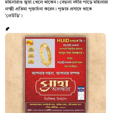
মহিলারাও জুয়া খেলে থাকেন। বেহুলা নদীর পাড়ে মহিলারা
লক্ষ্মী প্রতিমা পূজার্চনা করেন। পূজার প্রসাদে থাকে
'লেউড়ি'।
🍂