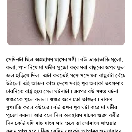
সেদিনটা ছিল অগ্রহায়ণ মাসের ষষ্ঠী। বউ তাড়াতাড়ি মূলো,
কলা, পান দিয়ে মা ষষ্ঠীর পুজো করে মরা বাছুরের ওপর ফুল
জল ছড়িয়ে দিল। এটা করতেই সঙ্গে সঙ্গে মরা বাছুরটা বেঁচে
উঠলো! এই আজব কাণ্ড দেখে সবাই খুব অবাক! তৎক্ষণাৎ
চারদিকে রাষ্ট্র হয়ে গেল ঘটনাটা। এরপর বউ সমস্ত ঘটনা
শ্বশুরকে খুলে বলল। শ্বশুর শুনে তো তাজ্জব। দারুণ
সুখ্যাতি করল বউয়ের। বউ তখন খুব ঘটা করে মা ষষ্ঠীর
পুজো করল। আর বলে দিল অগ্রহায়ণ মাসের শুক্লা ষষ্ঠীর
দিন কেউ যদি মাছ মাংস খায় তবে তা গোমাংস খাওয়ার
সমান পাপ হবে। ঠিক সেদিন থেকেই আপামর জনসাধারণ