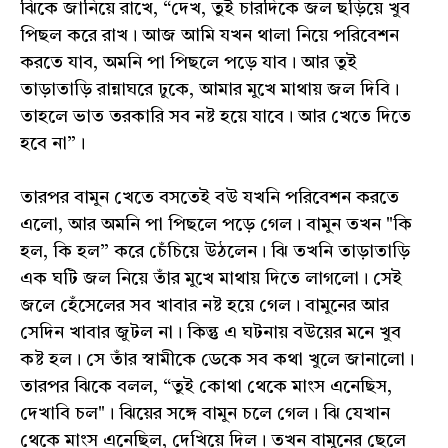
ঝিকে জানিয়ে রাখে, “দেখ, তুই চারদিকে জল ছড়িয়ে খুব
পিছল করে রাখ। আজ আমি যখন থালা নিয়ে পরিবেশন
করতে যাব, অমনি পা পিছলে পড়ে যাব। আর তুই
তাড়াতাড়ি রান্নাঘরে ঢুকে, আমার মুখে মাথায় জল দিবি।
তাহলে ভাত তরকারি সব নষ্ট হয়ে যাবে। আর খেতে দিতে
হবে না”।
তারপর বামুন খেতে বসতেই বউ যখনি পরিবেশন করতে
এলো, আর অমনি পা পিছলে পড়ে গেল। বামুন তখন "কি
হল, কি হল” করে চেঁচিয়ে উঠলেন। ঝি তখনি তাড়াতাড়ি
এক ঘটি জল নিয়ে তাঁর মুখে মাথায় দিতে লাগলো। সেই
জলে হেঁসেলের সব খাবার নষ্ট হয়ে গেল। বামুনের আর
সেদিন খাবার জুটল না। কিন্তু এ ঘটনায় বউয়ের মনে খুব
কষ্ট হল। সে তাঁর স্বামীকে ডেকে সব কথা খুলে জানালো।
তারপর ঝিকে বলল, “তুই কোথা থেকে মাংস এনেছিস,
দেখাবি চল"। ঝিয়ের সঙ্গে বামুন চলে গেল। ঝি যেখান
থেকে মাংস এনেছিল, দেখিয়ে দিল। তখন বামুনের ছেলে