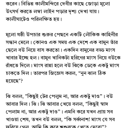
করেন। বিভিন্ন কালীমন্দিরে দেবীর কাছে জোড়া মূলো
উৎসর্গ করতে লম্বা লাইন পড়ার দৃশ্য দেখা যায়।
কালীঘাটেও পরিলক্ষিত হয়।
মূলো ষষ্ঠী উপচার শুরুর পেছনে একটি লৌকিক কাহিনীর
সন্ধান মেলে। কোনও এক সময় এক দেশে এক বামুন তাঁর
ছেলে বউ নিয়ে বাস করতো। একদিন বামুনের বড্ড মাংস
খাবার ইচ্ছে হল। বামুন খানিকটা হরিণের মাংস নিয়ে বউকে
রাঁধতে দিলে। মাংস রান্না হলে বউ ঝিকে ডেকে একটু মাংস
চাকতে দিল। তারপর জিজ্ঞেস করল, “নুন ঝাল ঠিক
হয়েছে"?
ঝি বলল, "কিছুই টের পেলুম না, আর একটু দাও”। বউ
আবার দিল। ঝি। ঝি আবার খেয়ে বলল, "কিছুই স্বাদ
পেলাম না, আর একটু দাও”। এমনি করে যখন প্রায় সব
খাওয়া শেষ, তখন বউ বলল, “কি সৰ্ব্বনাশ! মাংস যে সব
ফুরিয়ে গেল, আমি কি করে শ্বশুরকে খেতে দেবো”?