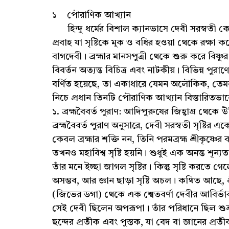
১ পৌরাণিক আখ্যান
হিন্দু ধর্মের বিশাল ক্যানভাসে দেবী সরস্বত
প্রবাহ যা সৃষ্টিকে মূক ও বধির হওয়া থেকে রক্ষা 
বাগদেবী। ব্রহ্মার মানসপুত্রী থেকে শুরু করে বিষ্ণ
বিবর্তন অত্যন্ত বিচিত্র এবং নাটকীয়। বিভিন্ন পুর
বর্ণিত হয়েছে, তা একাধারে যেমন অলৌকিক, তেমনই 
নিচে প্রধান তিনটি পৌরাণিক আখ্যান বিস্তারিত
১. ব্রহ্মবৈবর্ত পুরাণ: আদিপুরুষের জিহ্বাগ্র থেকে উ
ব্রহ্মবৈবর্ত পুরাণ অনুসারে, দেবী সরস্বতী সৃষ্টির
কেবল ব্রহ্মার শক্তি নন, তিনি পরমব্রহ্ম শ্রীকৃষ্ণের ব
তখনও মহাবিশ্ব সৃষ্টি হয়নি। শুধুই এক অনন্ত শূন্য
তাঁর মনে ইচ্ছা জাগল সৃষ্টির। কিন্তু সৃষ্টি করতে 
অসম্ভব, আর জ্ঞান ছাড়া সৃষ্টি অচল। কথিত আছে, শ্রী
(জিভের ডগা) থেকে এক শ্বেতবর্ণা দেবীর আবির্ভ
সেই দেবী ছিলেন অপরূপা। তাঁর পরিধানে ছিল শুভ্র
ছন্দের প্রতীক এবং পুস্তক, যা বেদ বা জ্ঞানের প্র