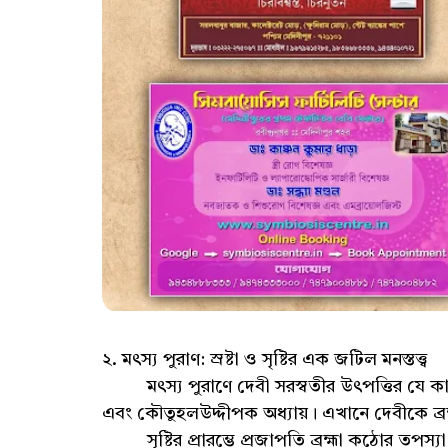
২. মৎস্য পুরাণ: স্রষ্টা ও সৃষ্টির এক জটিল মনস্তত্ত্ব
মৎস্য পুরাণে দেবী সরস্বতীর উৎপত্তির যে কাহি
এবং কৌতুহলউদ্দীপক অধ্যায়। এখানে দেবীকে ব্র
সৃষ্টির প্রারম্ভে প্রজাপতি ব্রহ্মা কঠোর তপস