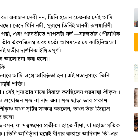
ী কেবল একজন দেবী নন, তিনি হলেন চেতনার সেই আদি
করেছে। বেদে যিনি নদী, পুরাণে তিনিই মানবী রূপধারিণী
ুর পত্নী, এবং পরবর্তীতে শাপভ্রষ্টা নদী—সরস্বতীর পৌরাণিক
াণে তাঁর উৎপত্তিলগ্ন এবং মর্ত্যে আগমনের যে কাহিনিগুলো
গভীর দার্শনিক ইঙ্গিতপূর্ণ।
ভাবে আলোচনা করা হলো।
ঁকি
 একেবারে আদি লগ্নে আবির্ভূতা হন। এই মতানুসারে তিনি
াঙ্ময়ী শক্তি।
তা। সেই শূন্যতার মাঝে বিরাজ করছিলেন পরমাত্মা শ্রীকৃষ্ণ।
গেলে প্রয়োজন শব্দ বা নাদ-এর। শব্দ ছাড়া ভাব প্রকাশ
কৃষ্ণ যখন সৃষ্টির সংকল্প করলেন, তখন তাঁর জিহ্বাগ্র
াব হলো।
 বসন, যা সত্ত্বগুণের প্রতীক। হাতে বীণা, যা মহাজাগতিক
তীক। তিনি আবির্ভূতা হয়েই বীণার ঝঙ্কারে আদিনাদ ‘ওঁ’-এর