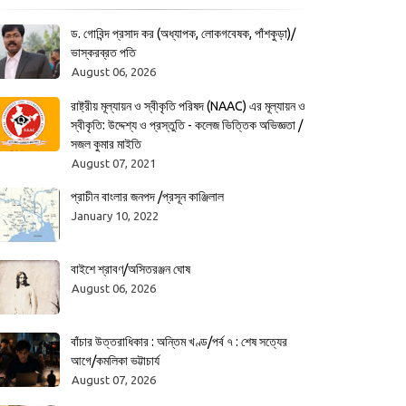
ড. গোবিন্দ প্রসাদ কর (অধ্যাপক, লোকগবেষক, পাঁশকুড়া)/
ভাস্করব্রত পতি
August 06, 2026
রাষ্ট্রীয় মূল্যায়ন ও স্বীকৃতি পরিষদ (NAAC) এর মূল্যায়ন ও
স্বীকৃতি: উদ্দেশ্য ও প্রস্তুতি - কলেজ ভিত্তিক অভিজ্ঞতা /
সজল কুমার মাইতি
August 07, 2021
প্রাচীন বাংলার জনপদ /প্রসূন কাঞ্জিলাল
January 10, 2022
বাইশে শ্রাবণ/অসিতরঞ্জন ঘোষ
August 06, 2026
বাঁচার উত্তরাধিকার : অন্তিম খণ্ড/পর্ব ৭ : শেষ সত্যের
আগে/কমলিকা ভট্টাচার্য
August 07, 2026