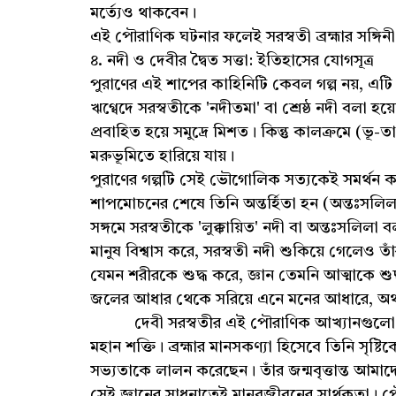
মর্ত্যেও থাকবেন।
এই পৌরাণিক ঘটনার ফলেই সরস্বতী ব্রহ্মার সঙ্গিনী
৪. নদী ও দেবীর দ্বৈত সত্তা: ইতিহাসের যোগসূত্র
পুরাণের এই শাপের কাহিনিটি কেবল গল্প নয়, এ
ঋগ্বেদে সরস্বতীকে 'নদীতমা' বা শ্রেষ্ঠ নদী বলা
প্রবাহিত হয়ে সমুদ্রে মিশত। কিন্তু কালক্রমে (ভূ-ত
মরুভূমিতে হারিয়ে যায়।
পুরাণের গল্পটি সেই ভৌগোলিক সত্যকেই সমর্থন ক
শাপমোচনের শেষে তিনি অন্তর্হিতা হন (অন্তঃসলিলা
সঙ্গমে সরস্বতীকে 'লুক্কায়িত' নদী বা অন্তঃসলিলা 
মানুষ বিশ্বাস করে, সরস্বতী নদী শুকিয়ে গেলেও ত
যেমন শরীরকে শুদ্ধ করে, জ্ঞান তেমনি আত্মাকে শ
জলের আধার থেকে সরিয়ে এনে মনের আধারে, অর্থাৎ
দেবী সরস্বতীর এই পৌরাণিক আখ্যানগুলো আম
মহান শক্তি। ব্রহ্মার মানসকণ্যা হিসেবে তিনি সৃষ্
সভ্যতাকে লালন করেছেন। তাঁর জন্মবৃত্তান্ত আমাদে
সেই জ্ঞানের সাধনাতেই মানবজীবনের সার্থকতা। প