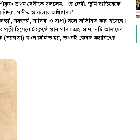
। শ্রীকৃষ্ণ তখন দেবীকে বললেন, "হে দেবী, তুমি ব্যতিরেকে
দ্যা, সঙ্গীত ও কলার অধিষ্ঠান।"
 লক্ষ্মী, সরস্বতী, সাবিত্রী ও রাধা) বলে অভিহিত করা হয়েছে।
ণুর পত্নী হিসেবে বৈকুণ্ঠে স্থান পান। এই আখ্যানটি আমাদের
শক্তি (সরস্বতী) যখন মিলিত হয়, তখনই কেবল মহাবিশ্বের