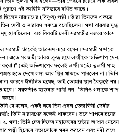
 কেন তিনি তুলসী গাছ হলেন—তার পেছনে রয়েছে এক প্রবল
 পুরাণে এই কাহিনি সবিস্তারে বর্ণিত আছে।
ছিলেন নারায়ণের (বিষ্ণুর) পত্নী। তাঁরা তিনজন একত্রে
তিন দেবী ও নারায়ণ একত্রে বসেছিলেন। গঙ্গা বারবার মুগ্ধ
 মৃদু হাসছিলেন। এই বিষয়টি দেবী সরস্বতীর নজরে আসে
 করলে সরস্বতী তাঁকেই আক্রমণ করে বসেন। সরস্বতী গঙ্গাকে
েন। এতে সরস্বতী আরও ক্রুদ্ধ হয়ে লক্ষ্মীকে অভিশাপ দেন,
রহণ করো।" (এই অভিশাপের ফলেই লক্ষ্মী মর্ত্যে তুলসী গাছ
াপগ্রস্ত হতে দেখে গঙ্গা আর স্থির থাকতে পারলেন না। তিনি
্য কারণে ঈর্ষান্বিত হয়েছ, তাই তোমার স্থান বৈকুণ্ঠে নয়।
বাহিত হবে।" সরস্বতীও ছাড়বার পাত্রী নন। তিনিও গঙ্গাকে শাপ
হণ করবে।"
 তিনি দেখলেন, একই ঘরে তিন প্রবল তেজস্বিনী দেবীর
 লক্ষ্মী: তিনি নারায়ণের বক্ষেই থাকবেন। তবে শাপমোচনের
। ২. গঙ্গা: তিনি দেবাদিদেব মহাদেবের জটায় আশ্রয় নেবেন
্রহ্মার পত্নী হিসেবে সত্যলোকে গমন করবেন এবং নদী রূপে