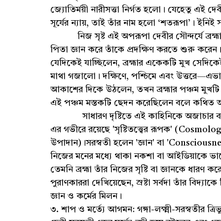
জ্যোতির্ময়ী নারীসত্তা নির্গত হলো। যেহেতু এই 
সূর্যের ন্যায়, তাই তাঁর নাম হলো ‘শতরূপা’। ইনিই স
নিজ সৃষ্ট এই অপরূপা দেবীর সৌন্দর্যে ব্রহ্মা
পিতা জ্ঞান করে তাঁকে প্রদক্ষিণ করতে শুরু করেন। ক
যেদিকেই যাচ্ছিলেন, ব্রহ্মার একেকটি মুখ সেদিকেই ন
মাথা গজালো। দক্ষিণে, পশ্চিমে এবং উত্তরে—এভাব
আকাশের দিকে উঠলেন, তখন ব্রহ্মার পঞ্চম মুখট
এই পঞ্চম মস্তকটি ছেদন করেছিলেন বলে কথিত
সাধারণ দৃষ্টিতে এই কাহিনিকে অজাচার বা পিতা
এর গভীরে রয়েছে 'সৃষ্টিতত্ত্বের রূপক' (Cosmologi
উপাদান)।সরস্বতী হলেন 'জ্ঞান' বা 'Consciousne
নিজের মনের মধ্যে থাকা নকশা বা আইডিয়াকে ভা
তেমনি ব্রহ্মা তাঁর নিজের সৃষ্টি বা জ্ঞানকে ধারণ
পুরাণকাররা দেখিয়েছেন, স্রষ্টা সর্বদা তাঁর বিদ
জ্ঞান ও কর্মের মিলন।
৩. শাপ ও মর্ত্যে আগমন: গঙ্গা-লক্ষ্মী-সরস্বতীর ত্রিভুজ 