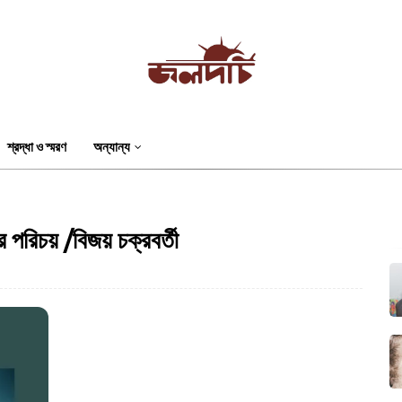
শ্রদ্ধা ও স্মরণ
অন্যান্য
 পরিচয় /বিজয় চক্রবর্তী