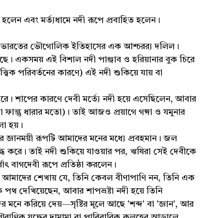
 হলেন এবং মর্ত্যধামে নদী রূপে প্রবাহিত হলেন।
টি ভারতের ভৌগোলিক ইতিহাসের এক আশ্চরর‍্য দলিল।
 হয়েছে। একসময় এই বিশাল নদী পাঞ্জাব ও হরিয়ানার বুক চিরে
াত্ত্বিক পরিবর্তনের কারণে) এই নদী শুকিয়ে যায় বা
রে। শাপের কারণে দেবী মর্ত্যে নদী হয়ে এসেছিলেন, আবার
 ফাল্গু ধারার মতো)। তাই আজও প্রয়াগে গঙ্গা ও যমুনার
বলা হয়।
াঁর জ্ঞানময়ী রূপটি আমাদের মনের মধ্যে প্রবহমান। জল
ুদ্ধ করে। তাই নদী শুকিয়ে যাওয়ার পর, ঋষিরা সেই দেবীকে
 বাগদেবী রূপে প্রতিষ্ঠা করলেন।
াদের শেখায় যে, তিনি কেবল বীণাপাণি নন, তিনি এক
টিকে পথ দেখিয়েছেন, আবার শাপভ্রষ্টা নদী হয়ে তিনি
র মনে করিয়ে দেয়—সৃষ্টির মূলে আছে 'শব্দ' বা 'জ্ঞান', আর
ৌরাণিক যুদ্ধের দামামা বা পারিবারিক কলহের আড়ালে