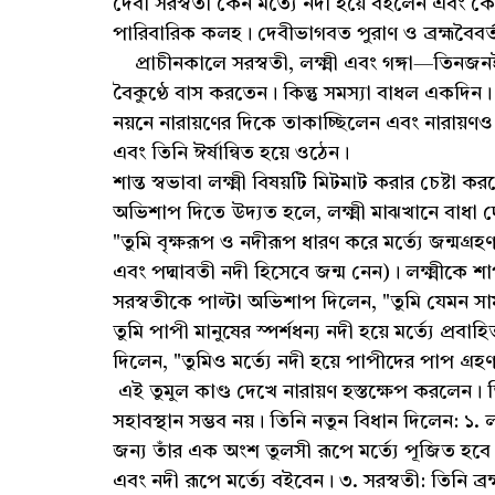
দেবী সরস্বতী কেন মর্ত্যে নদী হয়ে বইলেন এবং
পারিবারিক কলহ। দেবীভাগবত পুরাণ ও ব্রহ্মবৈবর্ত
প্রাচীনকালে সরস্বতী, লক্ষ্মী এবং গঙ্গা—তিনজনই 
বৈকুণ্ঠে বাস করতেন। কিন্তু সমস্যা বাধল একদিন। 
নয়নে নারায়ণের দিকে তাকাচ্ছিলেন এবং নারায়ণও
এবং তিনি ঈর্ষান্বিত হয়ে ওঠেন।
শান্ত স্বভাবা লক্ষ্মী বিষয়টি মিটমাট করার চেষ্টা
অভিশাপ দিতে উদ্যত হলে, লক্ষ্মী মাঝখানে বাধা দ
"তুমি বৃক্ষরূপ ও নদীরূপ ধারণ করে মর্ত্যে জন্মগ্
এবং পদ্মাবতী নদী হিসেবে জন্ম নেন)। লক্ষ্মীকে শ
সরস্বতীকে পাল্টা অভিশাপ দিলেন, "তুমি যেমন সামান
তুমি পাপী মানুষের স্পর্শধন্য নদী হয়ে মর্ত্যে প্র
দিলেন, "তুমিও মর্ত্যে নদী হয়ে পাপীদের পাপ গ্র
এই তুমুল কাণ্ড দেখে নারায়ণ হস্তক্ষেপ করলেন।
সহাবস্থান সম্ভব নয়। তিনি নতুন বিধান দিলেন: ১.
জন্য তাঁর এক অংশ তুলসী রূপে মর্ত্যে পূজিত হবে
এবং নদী রূপে মর্ত্যে বইবেন। ৩. সরস্বতী: তিনি ব