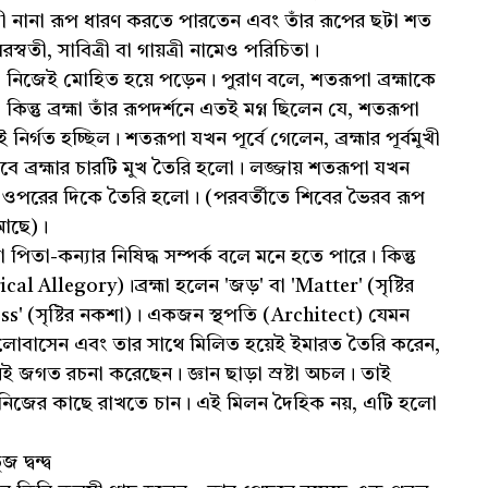
দেবী নানা রূপ ধারণ করতে পারতেন এবং তাঁর রূপের ছটা শত
রস্বতী, সাবিত্রী বা গায়ত্রী নামেও পরিচিতা।
 নিজেই মোহিত হয়ে পড়েন। পুরাণ বলে, শতরূপা ব্রহ্মাকে
িন্তু ব্রহ্মা তাঁর রূপদর্শনে এতই মগ্ন ছিলেন যে, শতরূপা
ির্গত হচ্ছিল। শতরূপা যখন পূর্বে গেলেন, ব্রহ্মার পূর্বমুখী
ে ব্রহ্মার চারটি মুখ তৈরি হলো। লজ্জায় শতরূপা যখন
ি ওপরের দিকে তৈরি হলো। (পরবর্তীতে শিবের ভৈরব রূপ
 আছে)।
-কন্যার নিষিদ্ধ সম্পর্ক বলে মনে হতে পারে। কিন্তু
cal Allegory)।ব্রহ্মা হলেন 'জড়' বা 'Matter' (সৃষ্টির
ss' (সৃষ্টির নকশা)। একজন স্থপতি (Architect) যেমন
লোবাসেন এবং তার সাথে মিলিত হয়েই ইমারত তৈরি করেন,
 করেই জগত রচনা করেছেন। জ্ঞান ছাড়া স্রষ্টা অচল। তাই
্যাকে নিজের কাছে রাখতে চান। এই মিলন দৈহিক নয়, এটি হলো
দ্বন্দ্ব