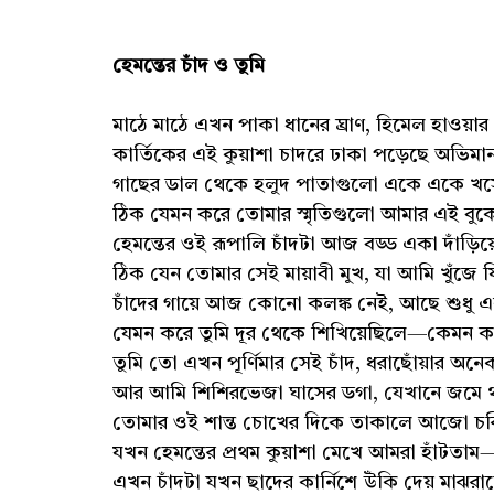
হেমন্তের চাঁদ ও তুমি
মাঠে মাঠে এখন পাকা ধানের ঘ্রাণ, হিমেল হাওয়ার
কার্তিকের এই কুয়াশা চাদরে ঢাকা পড়েছে অভিমা
গাছের ডাল থেকে হলুদ পাতাগুলো একে একে খস
ঠিক যেমন করে তোমার স্মৃতিগুলো আমার এই বু
হেমন্তের ওই রূপালি চাঁদটা আজ বড্ড একা দাঁড়
ঠিক যেন তোমার সেই মায়াবী মুখ, যা আমি খুঁজে ফির
চাঁদের গায়ে আজ কোনো কলঙ্ক নেই, আছে শুধু
যেমন করে তুমি দূর থেকে শিখিয়েছিলে—কেমন 
তুমি তো এখন পূর্ণিমার সেই চাঁদ, ধরাছোঁয়ার অন
আর আমি শিশিরভেজা ঘাসের ডগা, যেখানে জমে থাক
তোমার ওই শান্ত চোখের দিকে তাকালে আজো চব
যখন হেমন্তের প্রথম কুয়াশা মেখে আমরা হাঁটতা
এখন চাঁদটা যখন ছাদের কার্নিশে উঁকি দেয় মাঝরা