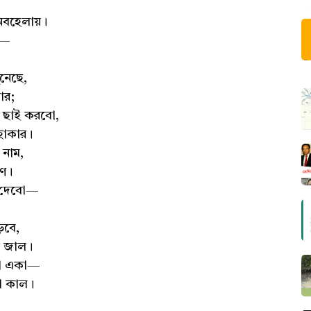
 অবহেলায়।
া—
ুনেছে,
ার;
য়ে ছাই করবো,
হাকার।
 নাম,
াণ।
ন দেবো—
ড়বে,
র জাল।
বো একা—
ো কাল।