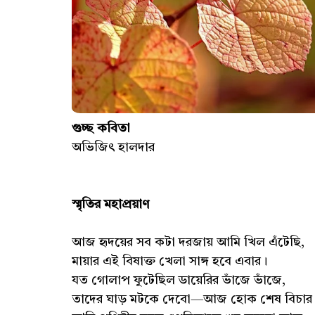
গুচ্ছ কবিতা
অভিজিৎ হালদার
স্মৃতির মহাপ্রয়াণ
আজ হৃদয়ের সব কটা দরজায় আমি খিল এঁটেছি,
মায়ার এই বিষাক্ত খেলা সাঙ্গ হবে এবার।
যত গোলাপ ফুটেছিল ডায়েরির ভাঁজে ভাঁজে,
তাদের ঘাড় মটকে দেবো—আজ হোক শেষ বিচার