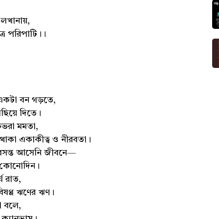
েলখানায়,
্র পরিপাটি।।
 একটা বন গড়তে,
িছিয়ে দিতে।
কভরা মমতা,
 থাকা একাকীত্ব ও নীরবতা।
 বসন্ত আসেনি জীবনে—
 কোনোদিন।
ঘ রাত,
বিষণ্ণ ঋণের ঋণ।
ো বলে,