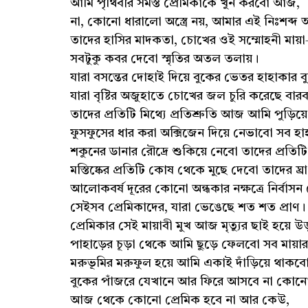
আমি পৃথিবীর সমস্ত প্রেমিকাকে খুন করবো আজ,
না, কোনো ধারালো অস্ত্রে নয়, আমার এই নিঃশব্দ
তাদের হাসির মাদকতা, চোখের ওই সম্মোহনী মায়
সবটুকু কবর দেবো স্মৃতির অতল তলায়।
যারা বসন্তের দোহাই দিয়ে বুকের ভেতর হাহাকার ব
যারা বৃষ্টির অজুহাতে চোখের জল চুরি করেছে বারব
তাদের প্রতিটি মিথ্যে প্রতিশ্রুতি আজ আমি পুড়ি
ফুসফুসের ধার করা অক্সিজেন দিয়ে নেভাবো সব হা
শকুনের ডানার রৌদ্রে শুকিয়ে নেবো তাদের প্রতিটি
মস্তিষ্কের প্রতিটি কোষ থেকে মুছে দেবো তাদের ঘ্র
আলোকবর্ষ দূরের কোনো অন্ধকার নক্ষত্রে নির্বাস
সেইসব প্রেমিকাদের, যারা ভেঙেছে শত শত প্রাণ।
প্রেমিকার সেই মায়াবী মুখ আজ মৃত্যুর ছাই হয়ে উ
পাহাড়ের চূড়া থেকে আমি ছুড়ে ফেলবো সব মায়া
মরুভূমির মরুফুল হয়ে আমি একাই দাঁড়িয়ে থাক
বুকের পাঁজরে যেখানে আর ফিরে আসবে না কোন
আজ থেকে কোনো প্রেমিক হবে না আর কেউ,