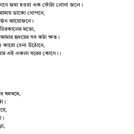
 কোণে জমা হওয়া এক ফোঁটা লোনা জলে।
 আমায় ডাকো গোপনে,
নির্জন আয়োজনে।
 চিরকালের মতো,
আমার হৃদয়ের সব কটা ক্ষত।
ন্য কারো চেনা উঠোনে,
আমার এই একলা ঘরের কোণে।।
র থমথমে,
টা।
য়ে,
া।
ড়া,