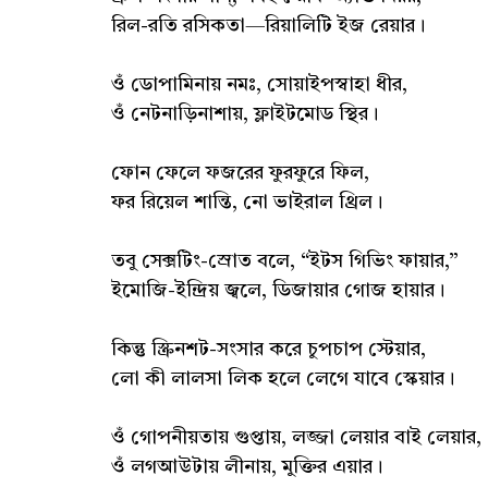
রিল-রতি রসিকতা—রিয়ালিটি ইজ রেয়ার।
ওঁ ডোপামিনায় নমঃ, সোয়াইপস্বাহা ধীর,
ওঁ নেটনাড়িনাশায়, ফ্লাইটমোড স্থির।
ফোন ফেলে ফজরের ফুরফুরে ফিল,
ফর রিয়েল শান্তি, নো ভাইরাল থ্রিল।
তবু সেক্সটিং-স্রোত বলে, “ইটস গিভিং ফায়ার,”
ইমোজি-ইন্দ্রিয় জ্বলে, ডিজায়ার গোজ হায়ার।
কিন্তু স্ক্রিনশট-সংসার করে চুপচাপ স্টেয়ার,
লো কী লালসা লিক হলে লেগে যাবে স্কেয়ার।
ওঁ গোপনীয়তায় গুপ্তায়, লজ্জা লেয়ার বাই লেয়ার,
ওঁ লগআউটায় লীনায়, মুক্তির এয়ার।