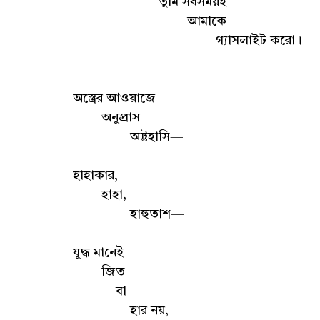
তুমি সবসময়ই
আমাকে
গ্যাসলাইট করো।
অস্ত্রের আওয়াজে
অনুপ্রাস
অট্টহাসি—
হাহাকার,
হাহা,
হাহুতাশ—
যুদ্ধ মানেই
জিত
বা
হার নয়,