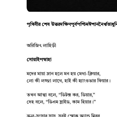
পৃথিবীর শেষ উত্তরদক্ষিণপূর্বপশ্চিমঈশাননৈর্ঋতাধু
অরিজিৎ লাহিড়ী
সোয়াইপস্বাহা
মদের মায়া ম্লান হলে মন হয় মেগা-ক্লিয়ার,
লো কী লজ্জা লাগে, হাই কী হ্যাংওভার ফিয়ার।
তখন আত্মা বলে, “ডিটক্স কর, ডিয়ার,”
দেহ বলে, “ডিএম স্লাইড, কাম হিয়ার।”
স্ক্রল-সংসার সাস্, সবই স্মোক অ্যান্ড মিরর,