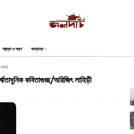
শ্রদ্ধা ও স্মরণ
অন্যান্য
লাহিড়ী
র্ঋতাধুনিক কবিতাগুচ্ছ/অরিজিৎ লাহিড়ী