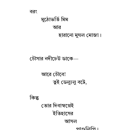
বরং
মুঠোভর্তি মিম
আর
হারানো মুঘল মোজা।
চৌসার নদীঢেউ ডাকে—
আরে চৌবে!
তুই ডেল্যুলু বটে,
কিন্তু
তোর দিবাস্বপ্নেই
ইতিহাসের
আসল
পাণ্ডুলিপি।