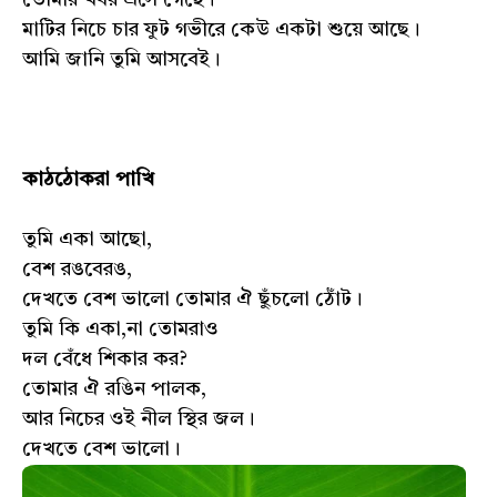
তোমার খবর এসে গেছে।
মাটির নিচে চার ফুট গভীরে কেউ একটা শুয়ে আছে।
আমি জানি তুমি আসবেই।
কাঠঠোকরা পাখি
তুমি একা আছো,
বেশ রঙবেরঙ,
দেখতে বেশ ভালো তোমার ঐ ছুঁচলো ঠোঁট।
তুমি কি একা,না তোমরাও
দল বেঁধে শিকার কর?
তোমার ঐ রঙিন পালক,
আর নিচের ওই নীল স্থির জল।
দেখতে বেশ ভালো।