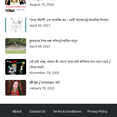
August 15, 2020
‘পথের পাঁচালী’ এবং সত্যজিৎ রায় : একটি আলোচনা/কোয়েলিয়া বিশ্বাস
April 30, 2021
সুন্দরবনের উপর গুচ্ছ কবিতা/ওয়াহিদা খাতুন
April 09, 2022
নেই তাই খাচ্ছ, থাকলে কী খেতে? কহেন কবি কালিদাস পথে যেতে-যেতে /
গৌতম বাড়ই
November 29, 2020
ষষ্ঠীপূজা / ভাস্করব্রত পতি
January 30, 2022
About
Contact Us
Terms & Conditions
Privacy Policy