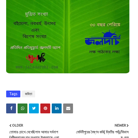
Tags
কবিতা
OLDER
NEWER
তোমার চোখে দেখেছিলাম আমার সর্বনাশ
মেদিনীপুরের বৈষ্ণব কবি( দ্বিতীয় পর্ব)/বিভাস
(রবীন্দ্রনাথের চার অধ্যায় উপন্যাসে এলা
মণ্ডল