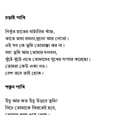
চড়াই পাখি
নিখুঁত হাতের বাটালির খাঁজ,
তাতে জমা ময়লা,ধুলো আর নোংরা।
এই সব কে তুমি তোয়াক্কা কর না।
বরং তুমি আর তোমার দলবল,
খুঁটে খুঁটে এতে তোমাদের সুখের সংসার করেছো।
তোমরা কেউ একা নও।
বেশ তবে তাই হোক।
শকুন পাখি
উঁচু আর কত উঁচু উড়বে তুমি?
নিচে তোমাকে ফিরতেই হবে,