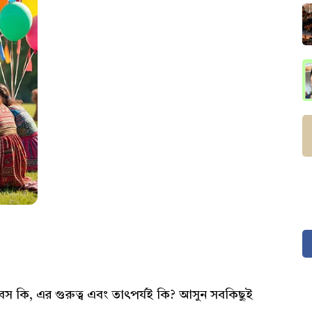
স কি, এর গুরুত্ব এবং তাৎপর্যই কি? আসুন সবকিছুই