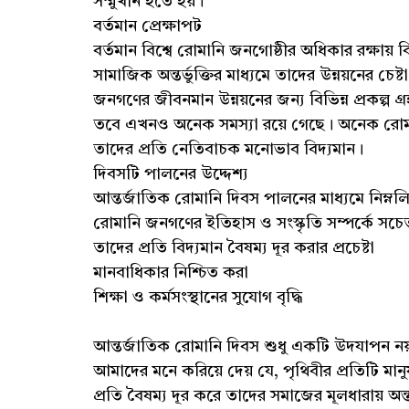
সম্মুখীন হতে হয়।
বর্তমান প্রেক্ষাপট
বর্তমান বিশ্বে রোমানি জনগোষ্ঠীর অধিকার রক্ষায় বিভ
সামাজিক অন্তর্ভুক্তির মাধ্যমে তাদের উন্নয়নের চেষ
জনগণের জীবনমান উন্নয়নের জন্য বিভিন্ন প্রকল্প গ
তবে এখনও অনেক সমস্যা রয়ে গেছে। অনেক রোমান
তাদের প্রতি নেতিবাচক মনোভাব বিদ্যমান।
দিবসটি পালনের উদ্দেশ্য
আন্তর্জাতিক রোমানি দিবস পালনের মাধ্যমে নিম্নল
রোমানি জনগণের ইতিহাস ও সংস্কৃতি সম্পর্কে সচেত
তাদের প্রতি বিদ্যমান বৈষম্য দূর করার প্রচেষ্টা
মানবাধিকার নিশ্চিত করা
শিক্ষা ও কর্মসংস্থানের সুযোগ বৃদ্ধি
আন্তর্জাতিক রোমানি দিবস শুধু একটি উদযাপন ন
আমাদের মনে করিয়ে দেয় যে, পৃথিবীর প্রতিটি মা
প্রতি বৈষম্য দূর করে তাদের সমাজের মূলধারায় অন্ত