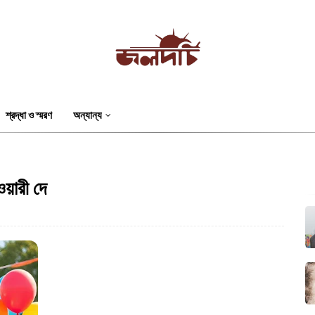
শ্রদ্ধা ও স্মরণ
অন্যান্য
য়ারী দে