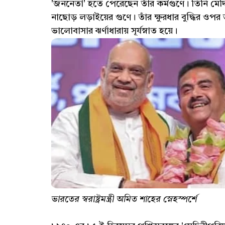
'জননেতা' হতে পেরেছেন তাঁর কর্মগুণে। তিনি মেদ
নাছোড় লড়াইয়ের গুণে। তাঁর ক্ষুরধার বুদ্ধির ওপ
ভালোবাসার ঝর্ণাধারায় সূর্যস্নাত হয়ে।
ভারতের স্বরাষ্ট্রমন্ত্রী অমিত শাহের স্নেহস্পর্শে