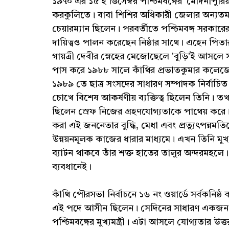
১৯৭০ এর ১৫ ই ডিসেম্বর পশ্চিমবঙ্গের 'মেদিনীপুরিয়ান
করকুলিতে। বাবা শিশির অধিকারী জেলার অন্যতম বর
চেয়ারম্যান ছিলেন। পরবর্তীতে পশ্চিমবঙ্গ সরকারের ব
দায়িত্বও পালন করেছেন নিষ্ঠার সাথে। এহেন পিতার যো
গায়ত্রী দেবীর স্নেহের মেজোছেলে 'বুড়ি'ই আসলে
পাস করে ১৯৮৮ সালে কাঁথির প্রভাতকুমার কলেজে
১৯৮৯ তে ছাত্র সংসদের সাধারণ সম্পাদক নির্বাচিত
চোখে বিশেষ আকর্ষণীয় ব্যক্তিত্ব ছিলেন তিনি। 
ছিলেন স্রেফ নিজের গ্রহণযোগ্যতাকে পাথেয় করে। রবী
করা এই জননেতার বুদ্ধি, মেধা এবং প্রত্যুৎপন্নমতিত
উন্নয়নমূলক কাজের ধারার মাধ্যমে। এখন তিনি মুখ্যমন
ব্যাটন থাকবে তাঁর শক্ত হাতের তালুর অন্দরমহলে। 
ব্যবধানেই।
কাঁথি পৌরসভা নির্বাচনে ১৬ নং ওয়ার্ডে সর্বকনিষ্
এই পদে আসীন ছিলেন। সেদিনের সাধারণ একজন ক
পশ্চিমবঙ্গের মুখ্যমন্ত্রী। এটা আসলে যোগ্যতার উত