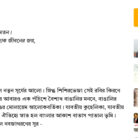
র মতন।
 হোক জীবনের জয়,
 নতুন সূর্যের আলো। স্নিগ্ধ শিশিরভেজা সেই রবির কিরণে
ে আবারও এক পঁচিশে বৈশাখ বাঙালির মননে, বাঙালির
ের মোলায়েম আলোকবর্তিকা। যাবতীয় কুহেলিকা, যাবতীয়
নী ঐতিহ্যে স্নাত হল বাংলার আকাশ বাতাস পাতাল ভূমি।
হল নবজাগরণের সুর -