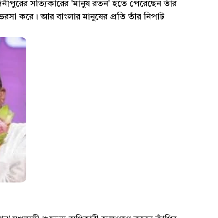
িনীপুরের সত্যিকারের 'মানুষ রতন' হতে পেরেছেন তাঁর
র ভরসা করে। আর বাংলার মানুষের প্রতি তাঁর নিপাট