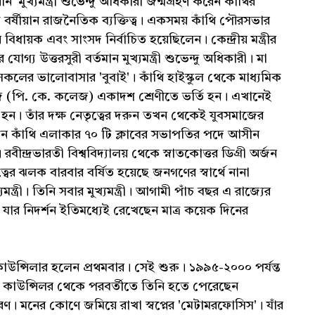
' মুখ্যমন্ত্রী শুভেন্দু অধিকারী জন্মগ্রহণ করেন কাঁথির
্ষীয়ান রাজনৈতিক ব্যক্তিত্ব। একসময় কাঁথি পৌরসভার
িধায়ক এবং সাংসদ নির্বাচিত হয়েছিলেন। কেন্দ্রীয় মন্ত্রীর
গ্য উত্তরসুরী বর্তমান মুখ্যমন্ত্রী শুভেন্দু অধিকারী। মা
 সকলের ভালোবাসার 'বুবাই'। কাঁথি হাইস্কুল থেকে মাধ্যমিক
 (পি. কে. কলেজ) একাদশ শ্রেণীতে ভর্তি হন। এখানেই
 হন। তাঁর দক্ষ নেতৃত্বের দরুন তখন থেকেই যুবসমাজের
তখন কাঁথি এলাকার ৭০ টি ক্লাবের সভাপতির পদে আসীন
ন্দ্রভারতী বিশ্ববিদ্যালয় থেকে স্নাতকোত্তর ডিগ্রী অর্জন
্বের ঝলক বারবার বর্ষিত হয়েছে জনগণের স্বার্থে নানা
্ত্রী। তিনি সবার মুখ্যমন্ত্রী। আগামী পাঁচ বছর এ রাজ্যের
যার নিদর্শন ইতিমধ্যেই রেখেছেন মাত্র কয়েক দিনের
ঠ কাউন্সিলার হলেন প্রথমবার। সেই শুরু। ১৯৯৫-২০০০ পর্যন্ত
াউন্সিলর থেকে পরবর্তীতে তিনি হতে পেরেছেন
্তরণ। মনের কোণে জমিয়ে রাখা স্বপ্নের 'মেটামরফোসিস'। যাঁর