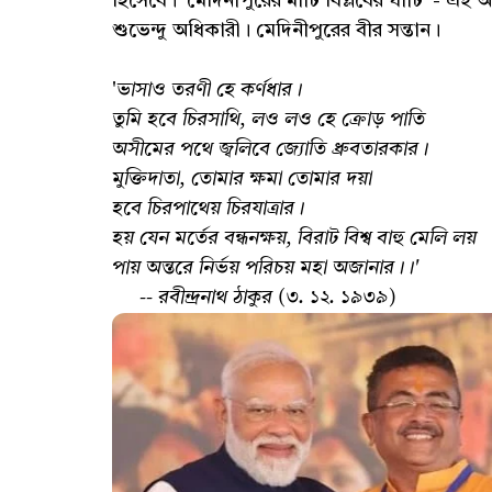
হিসেবে। 'মেদিনীপুরের মাটি বিপ্লবের ঘাঁটি' - এই
শুভেন্দু অধিকারী। মেদিনীপুরের বীর সন্তান।
'
ভাসাও তরণী হে কর্ণধার।
তুমি হবে চিরসাথি, লও লও হে ক্রোড় পাতি
অসীমের পথে জ্বলিবে জ্যোতি ধ্রুবতারকার।
মুক্তিদাতা, তোমার ক্ষমা তোমার দয়া
হবে চিরপাথেয় চিরযাত্রার।
হয় যেন মর্তের বন্ধনক্ষয়, বিরাট বিশ্ব বাহু মেলি লয়
পায় অন্তরে নির্ভয় পরিচয় মহা অজানার।।'
-- রবীন্দ্রনাথ ঠাকুর (৩. ১২. ১৯৩৯)