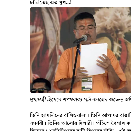
ঢালিতেছ এত সুখ...!'
মুখ্যমন্ত্রী হিসেবে শপথবাক্য পাঠ করছেন শুভেন্দু অ
তিনি হ্যামলিনের বাঁশিওয়ালা। তিনি আপামর বাঙাল
সঞ্চারী। তিনিই আলোর দিশারী। পঁচিশে বৈশাখ কবিগু