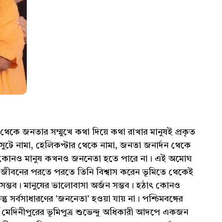
েকে জনতার সম্মুখে কথা দিয়ে কথা রাখার মানুষই প্রকৃত
টে নামা, হেলিকপ্টার থেকে নামা, জনতা জনার্দন থেকে
ানো কোনও মানুষ কখনও জননেতা হতে পারে না। এই অমোঘ
 জীবনের পরতে পরতে তিনি বিশ্বাস করেন ভূমিতে থেকেই
া সম্ভব। মানুষের ভালোবাসা অর্জন সম্ভব। হঠাৎ কোনও
ন্তু সর্বসাধারণের 'জননেতা' হওয়া যায় না। পশ্চিমবঙ্গের
পূর্ব মেদিনীপুরের ভূমিপুত্র শুভেন্দু অধিকারী আদপে একজন