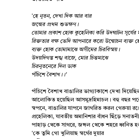
'
হে নূতন, দেখা দিক আর বার
জন্মের প্রথম শুভক্ষণ।
তোমার প্রকাশ হোক কুহেলিকা করি উদঘাটন সূর্যে
রিক্ততার বক্ষ ভেদি আপনারে করো উন্মোচন ব্যক্ত
ব্যক্ত হোক তোমামাঝে অসীমের চিরবিস্ময়।
উদয়দিগন্ত শঙ্খ বাজে, মোর চিত্তমাঝে
চিরনূতনেরে দিল ডাক
পঁচিশে বৈশাখ।।'
পঁচিশে বৈশাখ বাঙালির ভাগ্যাকাশে দেখা দিয়েছিল
আলোকিত হয়েছিল আসমুদ্রহিমাচল। বহু বছর পর
স্বপনে, বাঙালির যাপনে জাগরিত করল গেরুয়া রঙ
প্রহেলিকা, যাবতীয় অমানিশার বাঁধন ছিঁড়ে সনাত
পাহাড় থেকে সাগরে, জঙ্গল থেকে শহরে ধ্বনিত 
'কে তুমি গো খুলিয়াছ স্বর্গের দুয়ার