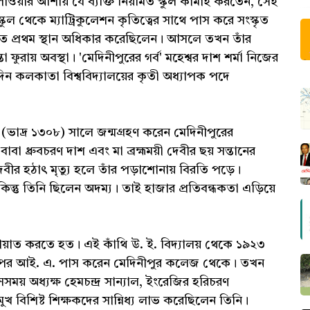
 পাওয়ার আশায় যে ব্যক্তি নিয়মিত স্কুল কামাই করতেন, সেই
স্কুল থেকে ম্যাট্রিকুলেশন কৃতিত্বের সাথে পাস করে সংস্কৃত
ণীতে প্রথম স্থান অধিকার করেছিলেন। আসলে তখন তাঁর
ুরায় অবস্থা। 'মেদিনীপুরের গর্ব' মহেশ্বর দাশ শর্মা নিজের
িন কলকাতা বিশ্ববিদ্যালয়ের কৃতী অধ্যাপক পদে
 (ভাদ্র ১৩০৮) সালে জন্মগ্রহণ করেন মেদিনীপুরের
বাবা ধ্রুবচরণ দাশ এবং মা ব্রহ্মময়ী দেবীর ছয় সন্তানের
েবীর হঠাৎ মৃত্যু হলে তাঁর পড়াশোনায় বিরতি পড়ে।
িন্তু তিনি ছিলেন অদম্য। তাই হাজার প্রতিবন্ধকতা এড়িয়ে
তায়াত করতে হত। এই কাঁথি উ. ই. বিদ্যালয় থেকে ১৯২৩
হন। এরপর আই. এ. পাস করেন মেদিনীপুর কলেজ থেকে। তখন
ময় অধ্যক্ষ হেমচন্দ্র সান্যাল, ইংরেজির হরিচরণ
য় প্রমুখ বিশিষ্ট শিক্ষকদের সান্নিধ্য লাভ করেছিলেন তিনি।