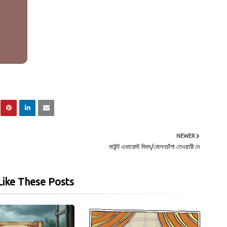
NEWER
মাউন্ট এভারেস্ট দিবস/দোলনচাঁপা তেওয়ারী দে
ike These Posts