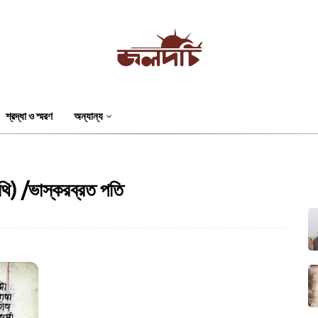
শ্রদ্ধা ও স্মরণ
অন্যান্য
াঁথি) /ভাস্করব্রত পতি