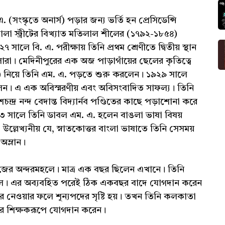
ংস্কৃতে অনার্স) পড়ার জন্য ভর্তি হন প্রেসিডেন্সি
া স্ট্রীটের বিখ্যাত মতিলাল শীলের (১৭৯২-১৮৫৪)
সালে বি. এ. পরীক্ষায় তিনি প্রথম শ্রেণীতে দ্বিতীয় স্থান
ারা। মেদিনীপুরের এক অজ পাড়াগাঁয়ের ছেলের কৃতিত্বে
ত্য) নিয়ে তিনি এম. এ. পড়তে শুরু করলেন। ১৯২৯ সালে
পেলেন। এ এক অবিস্মরণীয় এবং অবিসংবাদিত সাফল্য। তিনি
ন্দ্র নন্দ বেদান্ত বিদ্যার্নব পণ্ডিতের কাছে পড়াশোনা করে
৯৩৩ সালে তিনি ডাবল এম. এ. হলেন বাঙলা ভাষা বিষয়
 উল্লেখ্যনীয় যে, স্নাতকোত্তর বাংলা ভাষাতে তিনি সেসময়
অম্লান।
 কলেজের অন্দরমহলে। মাত্র এক বছর ছিলেন এখানে। তিনি
 সাল। এর অব্যবহিত পরেই ঠিক একবছর বাদে যোগদান করেন
সর নেওয়ার ফলে শূন্যপদের সৃষ্টি হয়। তখন তিনি কলকাতা
ষার শিক্ষকরূপে যোগদান করেন।