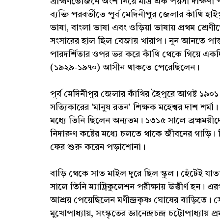
ব্রাহ্মণভোজনে অংশ নিয়ে মাত্র এক পয়সা দক্ষিণা
ব্যক্তি পরবর্তীতে পূর্ব মেদিনীপুর জেলার কাঁথি হাই
ভাষা, বাংলা ভাষা এবং ওড়িয়া ভাষায় প্রথম শ্রে
সংসারের হাল ছিল বেজায় খারাপ। নুন আনতে পান্তা ফ
পারদর্শিতার ওপর ভর করে কাঁথি থেকে গিয়ে একদ
(১৯২৯-১৯৭০) আসীন থাকতে পেরেছিলেন।
পূর্ব মেদিনীপুর জেলার কাঁথির হৈপুরে আগষ্ট ১৯০১
সত্যিকারের 'মানুষ রতন' শিক্ষক মহেশ্বর দাশ শর্মা। 
মধ্যে তিনি ছিলেন অন্যতম। ১৩১৫ সালে ব্রহ্মময়ীদ
নিদারুণ কষ্টের মধ্যে চলতে থাকে জীবনের গাড়ি। ক
ফের শুরু করেন পড়াশোনা।
বাড়ি থেকে সাত মাইল দূরে ছিল স্কুল। হেঁটেই যা
সালে তিনি ম্যাট্রিকুলেশন পরীক্ষায় উত্তীর্ণ 
আশ্রয় পেয়েছিলেন মণীন্দ্রকৃষ্ণ ঘোষের বাড়িতে। সেস
মুখোপাধ্যায়, সংস্কৃতের জ্ঞানেন্দ্রচন্দ্র চট্টোপাধ্যা