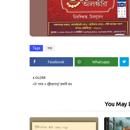
Tags
গদ্য
Facebook
Whatsapp
OLDER
এই সময় ও রবীন্দ্রনাথ/ রাজর্ষি রায়
You May L