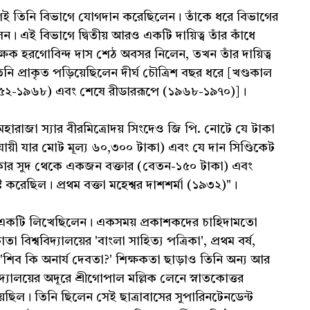
 আগেই তিনি বিভাগে যোগদান করেছিলেন। তাঁকে ধরে বিভাগের
িলেন। এই বিভাগে দ্বিতীয় আরও একটি দায়িত্ব তাঁর কাঁধে
ষক হরগোবিন্দ দাস শেঠ অবসর নিলেন, তখন তাঁর দায়িত্ব
িনি প্রাকৃত পড়িয়েছিলেন দীর্ঘ চৌত্রিশ বছর ধরে [খণ্ডকাল
১৯৫২-১৯৬৮) এবং শেষে রীডাররূপে (১৯৬৮-১৯৭০)]।
হারাজা স্যার বীরমিত্রোদয় সিংদেও জি পি. নোটে যে টাকা
নুযায়ী যার মোট মূল্য ৬০,৩০০ টাকা) এবং যে দান সিণ্ডিকেট
াকার সুদ থেকে একজন বক্তার (বেতন-১৫০ টাকা) এবং
করেছিল। প্রথম বক্তা মহেশ্বর দাশশর্মা (১৯৩২)"।
 একটি লিখেছিলেন। একসময় প্রকাশকদের চাহিদামতো
বিশ্ববিদ্যালয়ের 'বাংলা সাহিত্য পত্রিকা', প্রথম বর্ষ,
িব কি অনার্য দেবতা?' শিক্ষকতা ছাড়াও তিনি অন্য আর
যালয়ের অদূরে শ্রীগোপাল মল্লিক লেনে স্নাতকোত্তর
়েছিল। তিনি ছিলেন সেই ছাত্রাবাসের সুপারিনটেনডেন্ট