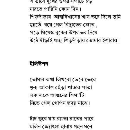
এ ভাবে মুখের উপর সপাটে চড়
মারতে পারিনি কোন দিন।
শিড়দাঁড়ায় আত্মবিশ্বাসের শ্বাস ভরে দিলে তুমি
মুহূর্তে বয়ে গেল বিদ্যুতের স্রোত ,
পড়ে গিয়েও বুকের উপর ভর দিয়ে
উঠে দাঁড়াই ঋজু শিড়দাঁড়ায় তোমার ইশারায়।
ইলিউশন
তোমার কথা লিখবো ভেবে ভেবে
শূন্য আকাশ ছেঁড়া খাতার পাতা
লক লকে আগুনের শিখা'টি
নিভে গেল গোপন হৃদয় মাঝে।
চাঁদ ডুবে যায় রাংতা রাতের পারে
মলিন জ্যোৎস্না হারায় গহন মনে