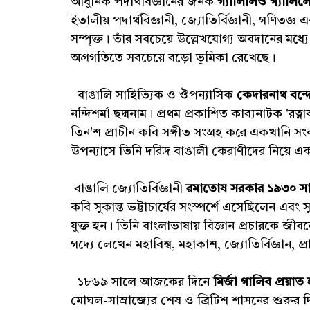
আধুনিক পদার্থবিজ্ঞানের জনক
গ্যালিলিও গ্যাল
ইতালীয় পদার্থবিজ্ঞানী, জ্যোতির্বিজ্ঞানী, গণিতজ্ঞ 
সম্পৃক্ত। তাঁর সবচেয়ে উল্লেখযোগ্য অবদানের মধ্যে র
অগ্রগতিতে সবচেয়ে বড়ো ভূমিকা রেখেছে।
বাঙালি সাহিত্যিক ও ঔপন্যাসিক
কেদারনাথ বন্দ
নন্দিশর্মা ছদ্মনাম। প্রথম প্রকাশিত কাব্যনাটক 'রত্
তিন'শ প্রাচীন কবি সঙ্গীত সংগ্রহ করে একখানি সংকলন
উপন্যাসে তিনি দরিদ্র বাঙালী কেরাণীদের নিয়ে 
বাঙালি জ্যোতির্বিজ্ঞানী
রমাতোষ সরকার ১৯৩০ স
কবি সুকান্ত ভট্টাচার্যের সংস্পর্শে এসেছিলেন এবং 
যুক্ত হন। তিনি বাংলাভাষায় বিজ্ঞান প্রচারকে 
গদ্যে লেখেন মহাবিশ্ব, মহাকাশ,
জ্যোতির্বিজ্ঞান, প
১৮৬৯ সালে আজকের দিনে
মির্জা গালিব প্রয়া
মোঘল-সাম্রাজ্যের শেষ ও ব্রিটিশ শাসনের শুরুর দি