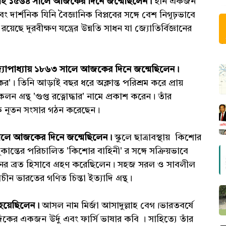
িলেই ১৫৬৪ সালে আজকের দিনে জন্মেছিলেন।
ইনি একজন
এবং দার্শনিক যিনি বৈজ্ঞানিক বিপ্লবের সঙ্গে বেশ নিগূঢ়ভাবে
য়েছে দূরবীক্ষণ যন্ত্রের উন্নতি সাধন যা জ্যোতির্বিজ্ঞানের
্যোপাধ্যায় ১৮৬৩ সালে আজকের দিনে জন্মেছিলেন।
নাকর'। তিনি আড়াই বছর ধরে অক্লান্ত পরিশ্রম করে প্রায়
 গ্রন্থ 'গুপ্ত রত্নোদ্ধার' নামে প্রকাশ করেন। তাঁর
এক নূতন সংসার গঠন করেছেন।
ালে আজকের দিনে জন্মেছিলেন।
স্কুলে ছাত্রাবস্থায় কিশোর
সুকান্তের পরিচালিত 'কিশোর বাহিনী' র সঙ্গে সক্রিয়ভাবে
জীবনের ব্রত হিসাবে গ্রহণ করেছিলেন। সহজ সরল ও সাবলীল
্রাচীন ভারতের গণিত চিন্তা ইত্যাদি গ্রন্থ।
ত হয়েছিলেন।
আসল নাম মির্জা আসাদুল্লাহ বেগ।ভারতবর্ষে
কের একজন উর্দু এবং ফার্সি ভাষার কবি । সাহিত্যে তাঁর