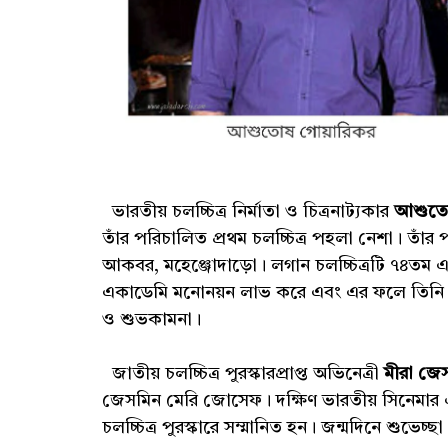
ভারতীয় চলচ্চিত্র নির্মাতা ও চিত্রনাট্যকার
আশুতোষ
তাঁর পরিচালিত প্রথম চলচ্চিত্র পহলা নেশা। তাঁর 
আকবর, মহেঞ্জোদাড়ো। লগান চলচ্চিত্রটি ৭৪তম একাডে
একাডেমি মনোনয়ন লাভ করে এবং এর ফলে তিনি একা
ও শুভকামনা।
জাতীয় চলচ্চিত্র পুরস্কারপ্রাপ্ত অভিনেত্রী
মীরা জে
জেসমিন মেরি জোসেফ। দক্ষিণ ভারতীয় সিনেমার এই 
চলচ্চিত্র পুরস্কারে সম্মানিত হন। জন্মদিনে শুভেচ্