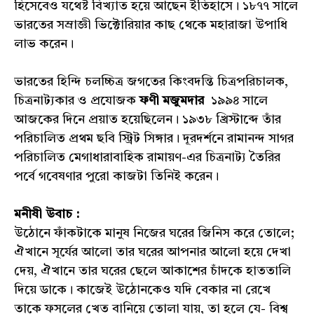
হিসেবেও যথেষ্ট বিখ্যাত হয়ে আছেন ইতিহাসে। ১৮৭৭ সালে
ভারতের সম্রাজ্ঞী ভিক্টোরিয়ার কাছ থেকে মহারাজা উপাধি
লাভ করেন।
ভারতের হিন্দি চলচ্চিত্র জগতের কিংবদন্তি চিত্রপরিচালক,
চিত্রনাট্যকার ও প্রযোজক
ফণী
মজুমদার
১৯৯৪ সালে
আজকের দিনে প্রয়াত হয়েছিলেন। ১৯৩৮ খ্রিস্টাব্দে তাঁর
পরিচালিত প্রথম ছবি স্ট্রিট সিঙ্গার। দূরদর্শনে রামানন্দ সাগর
পরিচালিত মেগাধারাবাহিক রামায়ণ-এর চিত্রনাট্য তৈরির
পর্বে গবেষণার পুরো কাজটা তিনিই করেন।
মনীষী উবাচ :
উঠোনে ফাঁকটাকে মানুষ নিজের ঘরের জিনিস করে তোলে;
ঐখানে সূর্যের আলো তার ঘরের আপনার আলো হয়ে দেখা
দেয়, ঐখানে তার ঘরের ছেলে আকাশের চাঁদকে হাততালি
দিয়ে ডাকে। কাজেই উঠোনকেও যদি বেকার না রেখে
তাকে ফসলের খেত বানিয়ে তোলা যায়, তা হলে যে- বিশ্ব