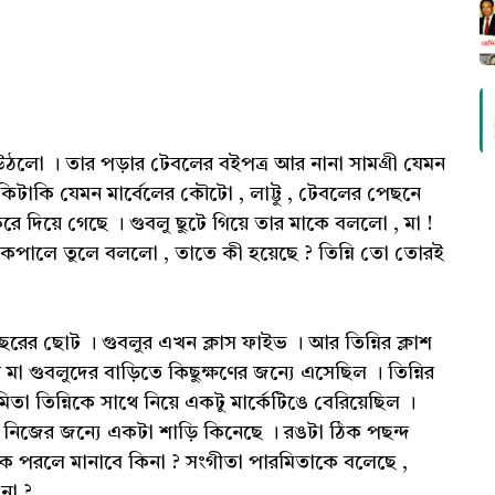
ে উঠলো । তার পড়ার টেবলের বইপত্র আর নানা সামগ্রী যেমন
ুকিটাকি যেমন মার্বেলের কৌটো , লাট্টু , টেবলের পেছনে
ে দিয়ে গেছে । গুবলু ছুটে গিয়ে তার মাকে বললো , মা !
কপালে তুলে বললো , তাতে কী হয়েছে ? তিন্নি তো তোরই
ছরের ছোট । গুবলুর এখন ক্লাস ফাইভ । আর তিন্নির ক্লাশ
ার মা গুবলুদের বাড়িতে কিছুক্ষণের জন্যে এসেছিল । তিন্নির
তা তিন্নিকে সাথে নিয়ে একটু মার্কেটিঙে বেরিয়েছিল ।
িতা নিজের জন্যে একটা শাড়ি কিনেছে । রঙটা ঠিক পছন্দ
াকে পরলে মানাবে কিনা ? সংগীতা পারমিতাকে বলেছে ,
 না ?