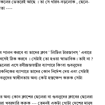
র সকলের ভেতরেই আছে । তা সে গরিব-বড়লোক , ছেলে-
তা ----
াবে পালন করবে বা তাদের ক্লাব ' লিটিল টারজানস্ ' এবারে
সেই ঠিক করবে । সেটাই তো হওয়া স্বাভাবিক। তাই না ?
েলেরা এসে রবীন্দ্রজয়ন্তীর ব্যাপারে কিংবা গুবলুদের
 পিকনিকের ব্যাপারে তাদের কোন নির্দেশ দেয় এবং সেটাই
লুদের স্বাধীনতায় অন্য কেউ হস্তক্ষেপ করুক সেটা
র অন্য কোন ক্লাশের ছেলেরা বা গুবলুদের ক্লাবের ছেলেরা
েরা খবরদারি করুক --- তেমনই একটা গোটা দেশের মানুষ