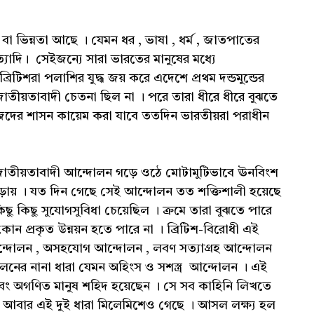
 বা ভিন্নতা আছে । যেমন ধর , ভাষা , ধর্ম , জাতপাতের
ইত্যাদি। সেইজন্যে সারা ভারতের মানুষের মধ্যে
টিশরা পলাশির যুদ্ধ জয় করে এদেশে প্রথম দন্ডমুন্ডের
জাতীয়তাবাদী চেতনা ছিল না । পরে তারা ধীরে ধীরে বুঝতে
েদের শাসন কায়েম করা যাবে ততদিন ভারতীয়রা পরাধীন
ে জাতীয়তাবাদী আন্দোলন গড়ে ওঠে মোটামুটিভাবে ঊনবিংশ
ায় । যত দিন গেছে সেই আন্দোলন তত শক্তিশালী হয়েছে
ু কিছু সুযোগসুবিধা চেয়েছিল । ক্রমে তারা বুঝতে পারে
 কোন প্রকৃত উন্নয়ন হতে পারে না । ব্রিটিশ-বিরোধী এই
 আন্দোলন , অসহযোগ আন্দোলন , লবণ সত্যাগ্রহ আন্দোলন
ের নানা ধারা যেমন অহিংস ও সশস্ত্র আন্দোলন । এই
ং অগণিত মানুষ শহিদ হয়েছেন । সে সব কাহিনি লিখতে
বার এই দুই ধারা মিলেমিশেও গেছে । আসল লক্ষ্য হল