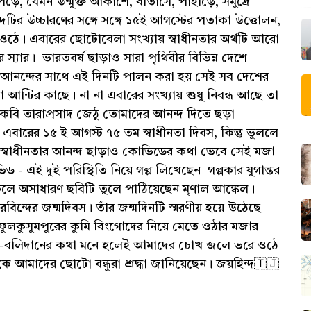
ে, যেমন উন্মুক্ত আকাশে, বাতাসে, পাহাড়ে, সমুদ্রে
টির উচ্চারণের সঙ্গে সঙ্গে ১৫ই আগস্টের পতাকা উত্তোলন,
ওঠে। এবারের ছোটোবেলা সংখ্যায় স্বাধীনতার অর্থটি আরো
র স্যার। ভারতবর্ষ ছাড়াও সারা পৃথিবীর বিভিন্ন দেশে
আনন্দের সাথে এই দিনটি পালন করা হয় সেই সব দেশের
া আন্টির কাছে। না না এবারের সংখ্যায় শুধু নিবন্ধ আছে তা
ও কবি তারাপ্রসাদ জেঠু তোমাদের আনন্দ দিতে ছড়া
এবারের ১৫ ই আগস্ট ৭৫ তম স্বাধীনতা দিবস, কিন্তু ভুললে
স্বাধীনতার আনন্দ ছাড়াও কোভিডের কথা ভেবে সেই মজা
- এই দুই পরিস্থিতি নিয়ে গল্প লিখেছেন গল্পকার যুগান্তর
ঢেলে অসাধারণ ছবিটি তুলে পাঠিয়েছেন মৃণাল আঙ্কেল।
িন্দের জন্মদিবস। তাঁর জন্মদিনটি স্মরণীয় হয়ে উঠেছে
লকুসুমপুরের কুমি বিংগোদের নিয়ে মেতে ওঠার মজার
আত্ম-বলিদানের কথা মনে হলেই আমাদের চোখ জলে ভরে ওঠে
মাদের ছোটো বন্ধুরা শ্রদ্ধা জানিয়েছেন। জয়হিন্দ🇹🇯