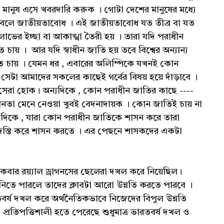
ানুষ এসে খবরদারি করুক । গোটা দেশের মানুষের মধ্যে
বলে জাতীয়তাবোধ । এই জাতীয়তাবোধ যত তীব্র বা যত
লাভের ইচ্ছা বা আকাঙ্খা তৈরী হয় । তারা যদি পরাধীন
চায় । আর যদি স্বাধীন জাতি হয় তবে বিশ্বের অন্যান্য
ে চায় । যেমন ধর , এবারের অলিম্পিকে যখনই কোন
েটা আমাদের সকলের কাছেই গর্বের বিষয় হয়ে দাঁড়াবে ।
সেরা হোক। অন্যদিকে , কোন পরাধীন জাতির কাছে ----
নতা মেনে নেওয়া খুবই বেদনাদায়ক । কোন জাতিই চায় না
যদিকে , যারা কোন পরাধীন জাতিকে শাসন করে তারা
রদস্তি করে শাসন করতে । এর পেছনে শাসকদের একটা
কবার রয়্যাল ড্রাগনসের ছেলেরা দখল করে নিয়েছিল।
নিতে পারলে তাদের ক্লাবটা আরো উন্নতি করতে পারবে ।
বর্ষ দখল করে অর্থনৈতিকভাবে নিজেদের বিপুল উন্নতি
প্রতিপত্তিশালী হতে পেরেছে শুধুমাত্র ভারতবর্ষ দখল ও