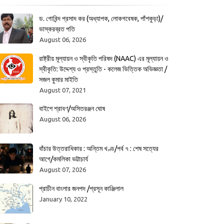
ড. গোবিন্দ প্রসাদ কর (অধ্যাপক, লোকগবেষক, পাঁশকুড়া)/
ভাস্করব্রত পতি
August 06, 2026
রাষ্ট্রীয় মূল্যায়ন ও স্বীকৃতি পরিষদ (NAAC) এর মূল্যায়ন ও
স্বীকৃতি: উদ্দেশ্য ও প্রস্তুতি - কলেজ ভিত্তিক অভিজ্ঞতা /
সজল কুমার মাইতি
August 07, 2021
বাইশে শ্রাবণ/অসিতরঞ্জন ঘোষ
August 06, 2026
বাঁচার উত্তরাধিকার : অন্তিম খণ্ড/পর্ব ৭ : শেষ সত্যের
আগে/কমলিকা ভট্টাচার্য
August 07, 2026
প্রাচীন বাংলার জনপদ /প্রসূন কাঞ্জিলাল
January 10, 2022