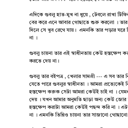
এদিকে গুবলু হাত-মুখ না ধুয়ে , টেবলে রাখা টিফি
বের করে এনে আবার গোছাতে শুরু করলো । তার ট
দিলে সে খুব রেগে যায়। এমনকি তার পড়ার ঘরে ন
না ।
গুবলু চায়না তার এই স্বাধীনতায় কেউ হস্তক্ষেপ 
করতে দেয় না।
গুবলু তার বইপত্র , খেলার সামগ্রী --- এ সব তার
যেতে পারে গুবলুর স্বাধীনতা । আমরা প্রত্যেকেই 
হস্তক্ষেপ করুক সেটা আমরা কেউই চাই না । যেমন 
দেয় । যখন আমার অনুমতি ছাড়া অন্য কেউ জোর ক
হস্তক্ষেপ করাটা আমরা কেউই পছন্দ করি না । 
না । এমনকি তিন্নিও চায়না তার সাজানো গোছানো