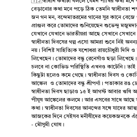
🇹🇯স্বাধীন কথাটা বললে যেমন পাখির কথা মনে পড়
বেড়ানোর কথা মনে পড়ে ঠিক তেমনি স্বাধীনতা শব্দ
জন গন মন, বন্দেমাতরমের গানের সুর কানে বেজে 
প্রাঞ্জল করে তোমাদের শুনিয়েছেন শুভেন্দু মজুমদা
যেখানে যেখানে ভারতীয়রা আছে সেখানে সেখানে 
স্বাধীনতা দিবসের গল্প এসো আমরা শুনে নিই অনন্য
নয়। বিশিষ্ট সাহিত্যিক যশোধরা রায়চৌধুরী দিদি 
লিখেছেন। তোমাদের বন্ধু রেনেসাঁও ছড়া লিখেছে। 
চলবে না কোভিড পরিস্থিতি এখনও কাটেনি। তাই 
কিছুটা হলেও কমে গেছে। স্বাধীনতা দিবস ও কোভিড 
আঙ্কেল ও তোমাদের বন্ধু শ্রীপর্ণা। পতাকার রঙ 
স্বাধীনতা দিবস ছাড়াও ১৫ ই আগস্ট আবার ঋষি অরব
পীযূষ আঙ্কেলের কলমে। আর এসবের সাথে আছে ফু
কথা। স্বাধীনতা দিবসের আনন্দের সঙ্গে যাদের 
আজকের দিনে সেইসব মনীষীদের কয়েকজনকে এঁকে আ
- মৌসুমী ঘোষ।