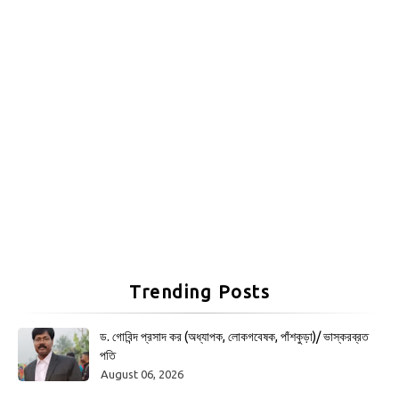
Trending Posts
ড. গোবিন্দ প্রসাদ কর (অধ্যাপক, লোকগবেষক, পাঁশকুড়া)/ ভাস্করব্রত
পতি
August 06, 2026