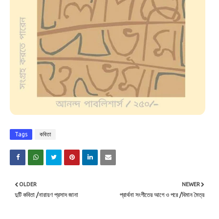
Tags
কবিতা
OLDER
NEWER
দুটি কবিতা /নারায়ণ প্রসাদ জানা
প্রার্থনা সংগীতের আগে ও পরে /বিমান মৈত্র