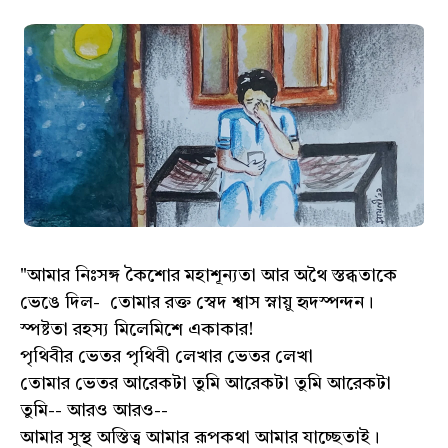
"আমার নিঃসঙ্গ কৈশোর মহাশূন্যতা আর অথৈ স্তব্ধতাকে
ভেঙে দিল- তোমার রক্ত স্বেদ শ্বাস স্নায়ু হৃদস্পন্দন।
স্পষ্টতা রহস্য মিলেমিশে একাকার!
পৃথিবীর ভেতর পৃথিবী লেখার ভেতর লেখা
তোমার ভেতর আরেকটা তুমি আরেকটা তুমি আরেকটা
তুমি-- আরও আরও--
আমার সুস্থ অস্তিত্ব আমার রূপকথা আমার যাচ্ছেতাই।