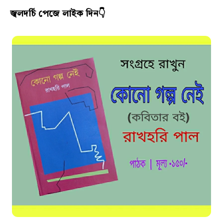
জ্বলদর্চি পেজে লাইক দিন👇