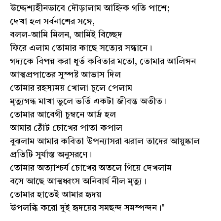
উদ্দেশ্যহীনভাবে দৌড়ালাম আহ্নিক গতি পাশে;
দেখা হল সর্বনাশের সঙ্গে,
বলল-আমি মিলন, আমিই বিচ্ছেদ
ফিরে এলাম তোমার কাছে সত্যের সন্ধানে।
গদ্যকে বিপন্ন করা ধূর্ত কবিতার মতো, তোমার আলিঙ্গন
আত্মপ্রপাতের সুস্পষ্ট আভাস দিল
তোমার রহস্যময় খোলা চুলে পেলাম
মৃত্যুগন্ধ মাখা ভুলে ভর্তি একটা জীবন্ত অতীত।
তোমার আবেগী চুম্বনে আর্দ্র হল
আমার ঠোঁট চোখের পাতা কপাল
বুঝলাম আমার কবিতা উপন্যাসরা ঝরাল তাদের আয়ুষ্কাল
প্রতিটি সূর্যাস্ত অনুসরণে।
তোমার অত্যাশ্চর্য চোখের অতলে গিয়ে দেখলাম
বসে আছে আত্মধ্বংস অনিবার্য নীল মৃত্যু।
তোমার হাতেই আমার হৃদয়
উপলব্ধি করো দুই হৃদয়ের সমছন্দ সমস্পন্দন।"