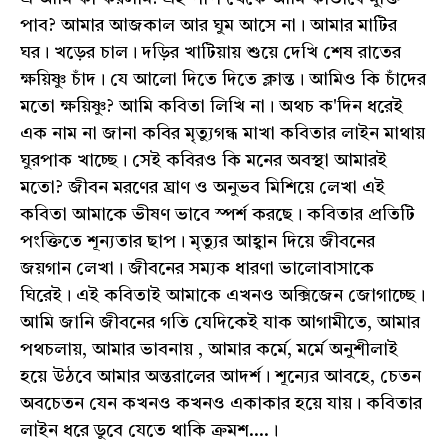
পাব? আমার আজকাল আর ঘুম আসে না। আমার মাটির
ঘর। খড়ের চাল। দড়ির খাটিয়ায় শুয়ে দেখি শেষ রাতের
ক্ষয়িষ্ণু চাঁদ। যে আলো দিতে দিতে ক্লান্ত। আমিও কি চাঁদের
মতো ক্ষয়িষ্ণু? আমি কবিতা লিখি না। অথচ ক'দিন ধরেই
এক নাম না জানা কবির মৃত্যুগন্ধ মাখা কবিতার লাইন মাথায়
ঘুরপাক খাচ্ছে। সেই কবিরও কি মনের অবস্থা আমারই
মতো? জীবন মরণের ঘ্রাণ ও অনুভব মিশিয়ে লেখা এই
কবিতা আমাকে ভীষণ ভাবে স্পর্শ করছে। কবিতার প্রতিটি
পংক্তিতে শূন্যতার ছাপ। মৃত্যুর আহ্বান দিয়ে জীবনের
জয়গান লেখা। জীবনের সম্যক ধারণা ভালোবাসাকে
ঘিরেই। এই কবিতাই আমাকে এখনও অক্সিজেন জোগাচ্ছে।
আমি জানি জীবনের গতি যেদিকেই যাক আগামীতে, আমার
পথচলায়, আমার ভাবনায় , আমার কর্মে, মর্মে অনুশীলাই
হয়ে উঠবে আমার অন্তরালের আদর্শ। শূন্যের আবহে, চেতন
অবচেতন যেন কখনও কখনও একাকার হয়ে যায়। কবিতার
লাইন ধরে ডুবে যেতে থাকি ক্রমশ....।