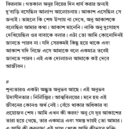
ফিরলাম। গতকাল অনুর বিয়ের দিন ধার্য করার জন্যই
দু'বাড়ি বসেছিল আলাপ আলোচনায়। আকাশ এসেছিল সে
জন্যই। তাহলে কি শেষ উপায় না দেখে, অনু আকাশকে
বলেছিল আমার কথা। আকাশ মানেনি। নাকি অনু দুঃসাহস
দেখিয়েছিল ওর বাবাকে বলার। এটা তো আমি কোনোদিনই
জানতে পারব না। যদি সেরকমই কিছু হয়ে থাকে এবং
আকাশ যদি নিজে এসে আমাকে বলে একমাত্র তবেই
জানতে পারব। এই এক দোলাচল আমাকে কষ্ট দেবে
আজীবন।
#
শূন্যতারও একটা অদ্ভুত অনুভব আছে। এই অনুভব
উদাসীনতার। নির্লিপ্তির। আত্মবিলয়ের। মনে হয় এই
জীবনের কোনও অর্থ নেই। বেঁচে থাকার অধিকার বা
প্রয়োজন শেষ। আমি এখন কী করব? অনু যে দূর আকাশের
তারা হয়ে গেছে, তার একমাত্র এবং সমস্ত দায়ই তো আমার।
এ আমি কী করলাম! এই পাপ থেকে আমি কীভাবে মুক্তি