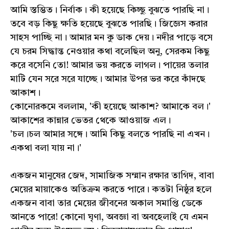
আমি স্তম্ভিত। নির্বাক। কী হয়েছে কিচ্ছু বুঝতে পারছি না।
তবে বড় কিছু ক্ষতি হয়েছে বুঝতে পারছি। জিজ্ঞেস করার
সাহস পাচ্ছি না। আমার মন কু ডাক দেয়। নদীর পাড়ে বসে
যে চরম সিদ্ধান্ত নেওয়ার কথা বলেছিল অনু, সেরকম কিছু
করে বসেনি তো! আমার ভয় করতে লাগল। পায়ের তলার
মাটি যেন সরে সরে যাচ্ছে। আমার উপর ভর করে কাঁদছে
আকাশ।
কোনোরকমে বললাম, 'কী হয়েছে আকাশ? আমাকে বল।'
আকাশের কান্নার ভেতর থেকে আওয়াজ এল।
'চল।চল আমার সঙ্গে। আমি কিছু বলতে পারছি না এখন।
একথা বলা যায় না।'
একজন মানুষের জেদ, সামাজিক সম্মান রক্ষার তাগিদ, বাবা
মেয়ের মায়াকেও অতিক্রম করতে পারে। কতটা নিষ্ঠুর হলে
একজন বাবা তার মেয়ের জীবনের অকাল সমাপ্তি ডেকে
আনতে পারে! কোনো ঘৃণা, অবজ্ঞা বা অবহেলাই যে এমন