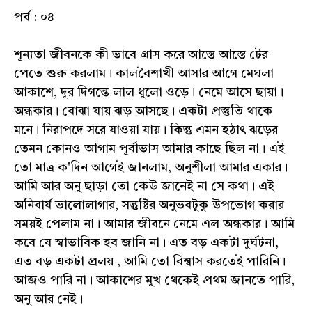
পর্ব : ০৪
শূন্যতা জীবনকে কী ভাবে গ্রাস করে আস্তে আস্তে টের
পেতে শুরু করলাম। কালবৈশাখী আসার আগে মেঘলা
আকাশে, দূর দিগন্তে লাল ধুলো ওড়ে। নেমে আসে ছায়া।
অন্ধকার। বোঝা যায় ঝড় আসছে। একটা প্রস্তুতি থাকে
মনে। নিরাপদে সরে যাওয়া যায়। কিন্তু এমন হঠাৎ ঝড়ের
তেমন কোনও আগাম পূর্বাভাস আমার কাছে ছিল না। এই
তো মাত্র ক'দিন আগেই জানলাম, অনুশীলা আমার একার।
আমি আর অনু ছাড়া তো কেউ জানেই না সে কথা। এই
অনিবার্য ভালোলাগার, সন্তুষ্টির অনুভবটুকু উপভোগ করার
সময়ই পেলাম না। আমার জীবনে নেমে এল অন্ধকার। আমি
কবে যে স্বাভাবিক হব জানি না। এত বড় একটা দুর্ঘটনা,
এত বড় একটা প্রলয় , আমি তো বিশ্বাস করতেই পারিনি।
আজও পারি না। আকাশের মুখ থেকেই প্রথম জানতে পারি,
অনু আর নেই।