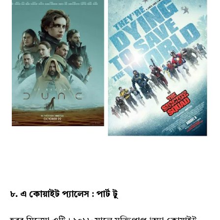
৮. এ কোয়াইট প্যালেস : পার্ট টু