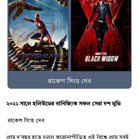
২০২১ সালে হলিউডের বানিজ্যিক সফল সেরা দশ মুভি
রাকেশ সিংহ দেব
প্রায় দু'বছর হতে চলল করোনাপীড়িত এই বিশ্বে প্রায় সবই