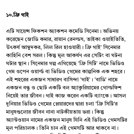
১০.ফ্রি গাই
এটি সায়েন্স ফিকশন অ্যাকশন কমেডি সিনেমা। অভিনয়
করেছেন জোডি কমার, রায়ান রেনল্ডস, তাইকা ওয়াইতিতি,
উৎকর্ষ আম্বুদকর, লিল রিল হাওয়ারী। ফ্রি গাই' সিনেমার
কাহিনি বেশ সরল। কিন্তু মূল আকর্ষণ এর সেটিং বা ঘটনা
ঘটার স্থান। সিনেমার গল্প এগিয়েছে 'ফ্রি সিটি' নামে ভিডিও
গেম ওপেন ওয়ার্ল্ড বা ভিডিও গেমের কাল্পনিক এক শহরে।
এই শহরের একজন সাধারণ বাসিন্দা 'গাই'। 'বাডি' নামে
একজন বন্ধু ও ছোট একটি বল অ্যাকুরিয়ামের গোল্ডফিশ
নিয়েই তার জীবন। গাই কাজ করেন একটি ব্যাংকে। আসল
দুনিয়ার ভিডিও গেমের প্লেয়ারদের দ্বারা চলা 'ফ্রি সিটি'র
মানুষগুলোর জীবন নানা নাটকীয়তায় ভরা। কিন্তু
অ্যান্টওয়ান নামের একজন মানুষ যিনি এই ভিডিও গেমসটির
মূল পরিচালক। তিনি চান এই গেমসটি আর থাকবে না।