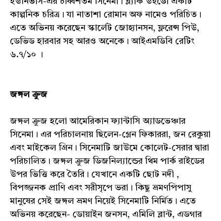
ইউনিভার্স-এর চব্বিশতম সিনেমা। ব্ল্যাক উইডো একটি
কাল্পনিক চরিত্র। যা নাতাশা রোমান অফ নামেও পরিচিত।
এতে অভিনয় করেছেন স্কার্লেট জোহ্যানসন, ফ্লরেন্স পিউ,
ডেভিড হারবার সহ আরও অনেকে। আইএমডিবি রেটিং
৬.৭/১০ ।
জঙ্গল ক্রুজ
জঙ্গল ক্রুজ হলো আমেরিকান ফ্যান্টাসি অ্যাডভেঞ্চার
সিনেমা। এর পরিচালনায় ছিলেন-গ্লেন ফিকাররা, জন রেকুয়া
এবং মাইকেল গ্রিন। সিনেমাটি জাউমে কোলেট-সেরার দ্বারা
পরিচালিত। জঙ্গল ক্রুজ ডিজনিল্যান্ডের থিম পার্ক রাইডের
উপর ভিত্তি করে তৈরি। যেখানে একটি ছোট নদী ,
বিপজ্জনক প্রাণি এবং সরীসৃপে ভরা। কিছু ভ্রমণপিপাসু
মানুষের সেই জঙ্গল ভ্রমণ নিয়েই সিনেমাটি নির্মিত। এতে
অভিনয় করেছেন- ডোয়াইন জনসন, এমিলি ব্লান্ট, এডগার