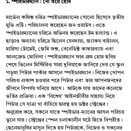
১. স্পাইডারম্যান : নো ওয়ে হোম
মার্ভেল কমিক্স চরিত্র স্পাইডারম্যানের সোলো হিসেবে তৃতীয়
মুভি এটি। পরিচালনা করেছেন জন ওয়াটস। এতে
স্পাইডারম্যানের চরিত্রে অভিনয় করেছেন টম হল্যান্ড। এ
ছাড়াও অন্যান্য চরিত্রে ছিলেন যেনদায়া, জ্যাকব বাটালন,
মারিসা টোমেই, জেমি ফক্স, বেনেডিক্ট কাম্বারব্যাচ এবং
আলফ্রেড মোলিনা। স্পাইডারম্যান ফার ফ্রম হোম ছবির
শেষে ভিলেন মিস্টিরিও সারা দুনিয়াকে জানিয়ে দেয় যে স্কুল
পড়ুয়া পিটার পার্কার আসলে স্পাইডারম্যান। নিজের গোপন
পরিচয় প্রকাশ হওয়ার পরে পিটার এবং তার আপনজনদের
জীবনে বিপর্যয় ঘনিয়ে আসে। আটকে যায় তাদের কলেজে
ভর্তির প্রক্রিয়া। এক ‘বিশেষ’ আইনজীবীর সাহায্য নিয়ে
পিটার সে যাত্রা গা বাঁচিয়ে দ্বারস্থ হয় ডক্টর স্ট্রেঞ্জের।
অনুরোধ করে, সকলে যাতে স্পাইডার-ম্যানের আসল পরিচয়
ভুলে যায়। স্ট্রেঞ্জের স্পেল চলাকালীন ঘটে হিতে বিপরীত।
ছেলেমানুষির মাসুল দিতে হয় পিটারকে, নিজের ও সকলের