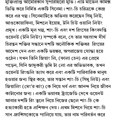
মুক্তিপ্রাপ্ত আমেরিকান সুপারহিরো মুভি। এটি মার্ভেল কমিক্স
ভিত্তি করে নির্মিত একটি সিনেমা। শাং-চি চরিত্রকে কেন্দ্র
করে এর গল্প। সিনেমাটিতে অভিনয় করেছেন সিমু লিউ,
আওকোয়াফিনা, মিশলে ইয়োহ, টনি চিউ ওয়ালি লিউং
প্রমুখ। একটি মূল গল্প, শাং-চি এবং দশ রিংসের কিংবদন্তি
ওয়েনউ (টনি লিউং) সম্পর্কে বলে, সে তার সহস্রাব্দ দীর্ঘ
চিরন্তন শক্তির সন্ধানে দশটি অলৌকিক শক্তিধর রিংয়ের
আদেশ দেন এবং একটি ভয়ঙ্কর, অপরাজেয় যোদ্ধা হয়ে
ওঠেন। যখন তিনি জিয়াং লি, (ফালা চেন) এর প্রেমে
পড়েন, যিনি জাদুকরী ভূমি টা লো এর অভিভাবক, তখন
ওয়েনউ রিংগুলি ত্যাগ করে এবং একটি পারিবারিক মানুষ
হওয়ার জন্য স্থির করে, তার সন্তান শাং-চি (সিমু লিউ) এবং
জিয়ালিং (মেং’র ঝাং) কে নিয়ে গর্ব এবং আনন্দ নিয়ে জীবন
কাটানোর জন্য। একটি ভয়াবহ ট্র্যাজেডি দেখে ওয়েনউ
আবার দশটি রিং তুলে নিয়ে নিজের ছেলে শাং-চি কে
হত্যাকারী হতে প্রশিক্ষণ দেয়। প্রথম মিশনে গিয়ে শাং-চি
সান ফ্রান্সিসকোতে পালিয়ে যায়, তার নাম পরিবর্তন করে