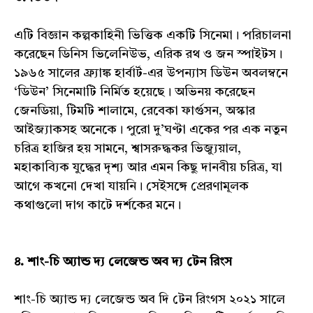
এটি বিজ্ঞান কল্পকাহিনী ভিত্তিক একটি সিনেমা। পরিচালনা
করেছেন ডিনিস ভিলেনিউভ, এরিক রথ ও জন স্পাইটস।
১৯৬৫ সালের ফ্র্যাঙ্ক হার্বার্ট-এর উপন্যাস ডিউন অবলম্বনে
‘ডিউন’ সিনেমাটি নির্মিত হয়েছে। অভিনয় করেছেন
জেনডিয়া, টিমটি শালামে, রেবেকা ফার্গুসন, অস্কার
আইজ্যাকসহ অনেকে। পুরো দু’ঘণ্টা একের পর এক নতুন
চরিত্র হাজির হয় সামনে, শ্বাসরুদ্ধকর ভিজ্যুয়াল,
মহাকাব্যিক যুদ্ধের দৃশ্য আর এমন কিছু দানবীয় চরিত্র, যা
আগে কখনো দেখা যায়নি। সেইসঙ্গে প্রেরণামূলক
কথাগুলো দাগ কাটে দর্শকের মনে।
৪. শাং-চি অ্যান্ড দ্য লেজেন্ড অব দ্য টেন রিংস
শাং-চি অ্যান্ড দ্য লেজেন্ড অব দি টেন রিংগস ২০২১ সালে