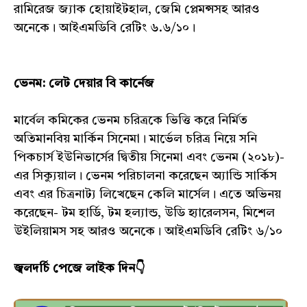
রামিরেজ জ্যাক হোয়াইটহাল, জেমি প্লেমন্সসহ আরও
অনেকে। আইএমডিবি রেটিং ৬.৬/১০।
ভেনম: লেট দেয়ার বি কার্নেজ
মার্বেল কমিকের ভেনম চরিত্রকে ভিত্তি করে নির্মিত
অতিমানবিয় মার্কিন সিনেমা। মার্ভেল চরিত্র নিয়ে সনি
পিকচার্স ইউনিভার্সের দ্বিতীয় সিনেমা এবং ভেনম (২০১৮)-
এর সিক্যুয়াল। ভেনম পরিচালনা করেছেন অ্যান্ডি সার্কিস
এবং এর চিত্রনাট্য লিখেছেন কেলি মার্সেল। এতে অভিনয়
করেছেন- টম হার্ডি, টম হল্যান্ড, উডি হ্যারেলসন, মিশেল
উইলিয়ামস সহ আরও অনেকে। আইএমডিবি রেটিং ৬/১০
জ্বলদর্চি পেজে লাইক দিন👇