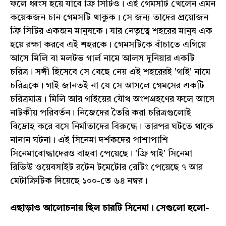
ফলে ধ্বংস হয়ে যাবে ফ্রি সিটিও। এই গেমসটি খেলেন এমন
কয়েকজন চান গেমসটি থাকুক। সে জন্য তাদের প্রয়োজন
ফ্রি সিটির একজন মানুষকে। যার নেতৃত্বে শহরের মানুষ এক
হয়ে রক্ষা করবে এই শহরকে। গেমসটিকে বাঁচাতে এগিয়ে
আসে মিলি বা মলটভ গার্ল নামে আলস দুনিয়ার একটি
চরিত্র। সঙ্গী হিসেবে সে বেছে নেয় এই শহরেরই 'গাই' নামে
চরিত্রকে। গাই জানতই না যে সে আসলে গেমসের একটি
চরিত্রমাত্র। মিলি আর গাইয়ের যৌথ অংশগ্রহণের ফলে আসে
নাটকীয় পরিবর্তন। নিজেদের তৈরি করা চরিত্রগুলোই
বিদ্রোহ করে বসে নির্মাতাদের বিরুদ্ধে। তারপর ঘটতে থাকে
নানান ঘটনা। এই সিনেমা দর্শকদের পাশাপাশি
সিনেমাবোদ্ধাদেরও বাহবা পেয়েছে। 'ফ্রি গাই' সিনেমা
রিভিউ ওয়েবসাইট রটেন টমেটোর রেটিং পেয়েছে ৭ আর
মেটাক্রিটিক দিয়েছে ১০০-তে ৬৪ নম্বর।
এছাড়াও আলোচনায় ছিল চারটি সিনেমা। সেগুলো হলো-