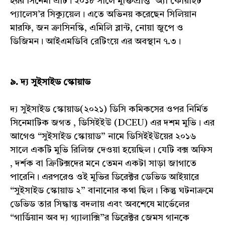
হরর সিনেমা এটি। ২০১৮ সালে মুক্তিপ্রাপ্ত ‘অ্যা কোয়াইট
প্যালেস’র সিক্যুয়েল। এতে অভিনয় করেছেন সিলিয়ান
মারফি, জন ক্রাসিনস্কি, এমিলি ব্লান্ট, নোয়া জুপে ও
ডিজিমন। আইএমডিবি রেটিংয়ে এর অবস্থান ৭.৩।
৯. দ্য সুইসাইড স্কোয়াড
দ্য সুইসাইড স্কোয়াড(২০২১) ডিসি কমিকসের ওপর নির্মিত
সিনেমাটিক জগত , ডিসিইইউ (DCEU) এর দশম মুভি। এর
আগেও “সুইসাইড স্কোয়াড” নামে ডিসিইইউয়ের ২০১৬
সালে একটি মুভি রিলিজ দেওয়া হয়েছিল। যেটি বক্স অফিস
, দর্শক বা ক্রিটিক্সদের মনে তেমন একটা সাড়া জাগাতে
পারেনি। এরপরেও ওই মুভির ডিরেক্টর ডেভিড আইয়ারে
“সুইসাইড স্কোয়াড ২” বানানোর কথা ছিল। কিন্তু ঘটনাক্রমে
ডেভিড তার সিদ্ধান্ত বদলায় এবং অবশেষে মার্ভেলের
“গার্ডিয়ান অব দ্য গ্যালাক্সি”র ডিরেক্টর জেমস গানকে