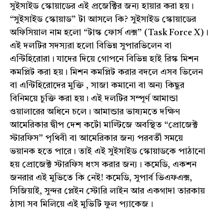
সুইসাইড স্কোয়াডের এই প্রজেক্টির জন্য হায়ার করা হয়।
“সুইসাইড স্কোয়াড” টা আসলে কি? সুইসাইড স্কোয়াডের
অফিসিয়াল নাম হলো “টাস্ক ফোর্স এক্স” (Task Force X)।
এই দলটির সদস্যরা হলো বিভিন্ন সুপারভিলেন বা
এন্টিহিরোরা। যাদের দিয়ে গোপনে বিভিন্ন হাই রিস্ক মিশন
কমপ্লিট করা হয়। মিশন কমপ্লিট করার বদলে এসব ভিলেন
বা এন্টিহিরোদের মুক্তি , সাজা কমানো বা অন্য কিছুর
বিনিময়ে চুক্তি করা হয়। এই দলটির সম্পূর্ণ আমান্ডা
ওয়ালারের অধিনে চলে। আমান্ডার ভাষ্যমতে দক্ষিণ
আমেরিকার দ্বীপ দেশ কর্টো মাল্টিজে অবস্থিত “প্রোজেক্ট
স্টারফিস” পৃথিবী বা আমেরিকার জন্য পরবর্তী সময়ে
ভয়ানক হতে পারে। তাই এই সুইসাইড স্কোয়াডকে পাঠানো
হয় প্রোজেক্ট স্টারফিস ধংস করার জন্য। কমেডি, একশন
জনরার এই মুভিতে কি নেই! কমেডি, সুপার্ব ভিএফএক্স,
সিজিয়াই, সুন্দর প্লেইন স্টোরি লাইন আর একগাদা তারকায়
ঠাসা সব মিলিয়ে এই মুভিটি ফুল প্যাকেজ।