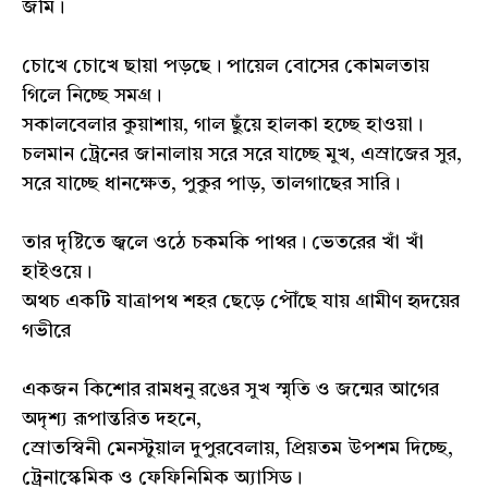
জমি।
চোখে চোখে ছায়া পড়ছে। পায়েল বোসের কোমলতায়
গিলে নিচ্ছে সমগ্র।
সকালবেলার কুয়াশায়, গাল ছুঁয়ে হালকা হচ্ছে হাওয়া।
চলমান ট্রেনের জানালায় সরে সরে যাচ্ছে মুখ, এস্রাজের সুর,
সরে যাচ্ছে ধানক্ষেত, পুকুর পাড়, তালগাছের সারি।
তার দৃষ্টিতে জ্বলে ওঠে চকমকি পাথর। ভেতরের খাঁ খাঁ
হাইওয়ে।
অথচ একটি যাত্রাপথ শহর ছেড়ে পৌঁছে যায় গ্রামীণ হৃদয়ের
গভীরে
একজন কিশোর রামধনু রঙের সুখ স্মৃতি ও জন্মের আগের
অদৃশ্য রূপান্তরিত দহনে,
স্রোতস্বিনী মেনস্টুয়াল দুপুরবেলায়, প্রিয়তম উপশম দিচ্ছে,
ট্রেনাস্কেমিক ও ফেফিনিমিক অ্যাসিড।