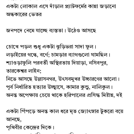
একটা লোকাল এসে দাঁড়াল প্ল্যাটফর্মের কান্না জড়ানো
অন্ধকারের ভেতর
জনপদে নেমে যাচ্ছে ব্যস্ততা। উঠেও আসছে
চোখে পড়ল শুধু একটা ঝুড়িভরা সাদা ফুল।
লড়াইয়ের গন্ধে, বর্ণে; চামড়ার ব্যাগগুলো ঘামছিল।
শ্যাওড়াফুলি পরবর্তী অস্থিরতায় দিয়াড়া, নসিবপুর,
তারকেশ্বর লাইন;
নিভে আসছে উল্লাসনগর, উৎসবমুখর উচ্চারণের আলো।
পূর্ব নির্ধারিত হত্যার উচ্ছ্বাসে, কামার কুন্ডু, নালিকুল।
অনন্ত অপেক্ষায় চেয়ে থাকে হরিপালের প্রসিদ্ধ মিষ্টান্ন, দই
একটা পিঁপড়ে অনন্ত কাল ধরে মৃত জ্যোৎস্নার টুকরো বয়ে
আনছে,
পৃথিবীর কেন্দ্রের দিকে।