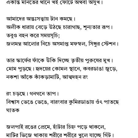
একান্ত মানতের থানে খই ফোটে অথবা অসুখ।
আমাদের অন্তঃসত্ত্বায় টান কমছে।
অলীক ধারায় বেড়ে উঠছে চারাগাছ, শূন্যতার রূপ।
তবুও বহন করে সময়সূচি;
জলমগ্ন আলোর নিচে অসমাপ্ত মফস্বল, সিঙ্গুর স্টেশন।
তার স্কার্ফের ফাঁকে উঁকি দিচ্ছে তৃতীয় পুরুষের মুখ।
মোম পুড়ছে। হৃদয়ের কোমল স্থানে, কবরডাঙা জুড়ে,
নকশা আঁকে কাঁকড়ামাটি, আত্মদহন রং
রং চড়ছে। গনগনে তাপ।
বিশ্বাস ভেঙে ভেঙে, বারংবার কুমিরডাঙায় ওঁৎ পাতছে
ঘাতক
জলপাই রঙের প্রেমে, হাঁটার চিহ্ন পড়ে থাকলে,
মাটির ভিজে থাকায় শরীরে শরীরে খুলে যাচ্ছে গিঁট।