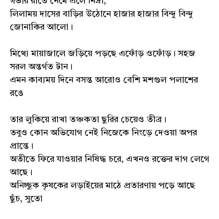
গভীর রাতে নেমে এলে নিদ্রা,
লিলাময় দাসের বাড়ির উঠোনে হাজার হাজার বিন্দু বিন্দু
জোনাকির আলো।
মিথ্যে মায়াজালে জড়িয়ে পড়ছে এফোঁড় ওফোঁড়। সহজ
সরল অন্তর্গত টান।
এমন কাব্যময় দিনে বসন্ত আরোও বেশি মশগুল পলাশের
রঙে
তার লুকিয়ে রাখা তঞ্চকতা ছুরির চেয়েও তীব্র।
তবুও কোন অভিযোগ নেই নিজেকে নিংড়ে দেওয়া অপর
প্রান্তে।
অতীতে ফিরে যাওয়ার নিষিদ্ধ চরে, এখনও রক্তের দাগ লেগে
আছে।
অনিচ্ছুক কৃষকের লড়াইয়ের মাঠে প্রতারণায় পড়ে আছে
ছুঁচ, সুতো