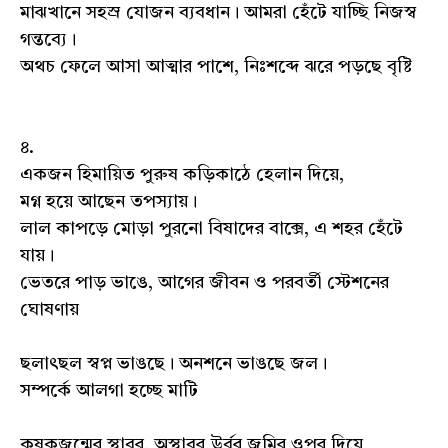
মাঝখানে সহস্র যোজন ব্যবধান। আমরা হেঁটে যাচ্ছি নিজস্ব
গন্তব্যে।
অথচ ফেলে আসা আত্মার পাশে, নিঃশব্দে ঝরে পড়ছে বৃষ্টি
৪.
একজন হিমায়িত পুরুষ কড়িকাঠে হেলান দিয়ে,
মগ্ন হয়ে আছেন তপস্যায়।
লাল কাপড়ে মোড়া পুরনো বিষাদের বাক্সে, এ শহর হেঁটে
যায়।
ভেতরে পাড় ভাঙে, আগের জীবন ও পরবর্তী স্টেশনের
ঘোষণায়
ছলাৎছল স্বপ্ন ভাঙছে। অনশনে ভাঙছে জল।
সম্পর্কে আলগা হচ্ছে মাটি
কৃষকজন্মের স্থাবর, অস্থাবর উর্বর জমির ওপর দিয়ে