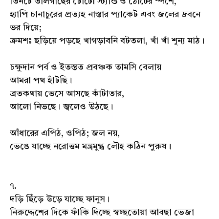
তিনটে তালগাছের টোটো স্ট্যান্ড ও ঠোঁটের স্পর্শে,
হ্যাপি চানাচুরের প্রত্যহ নাস্তার প্যাকেট এবং জলের দ্রবনে
ভর দিয়ে;
ক্রমশঃ ছড়িয়ে পড়ছে খাগড়াবনি বটতলা, খাঁ খাঁ শূন্য মাঠ।
চক্ষুদান পর্ব ও ইতস্তত প্রবঞ্চক তামসি বেলায়
আমরা পথ হাঁটছি।
ব্রতকথায় ভেসে আসছে কাঁটাতার,
আলো নিভছে। জ্বলেও উঠছে।
আঁধারের এপিঠ, ওপিঠ; জল নয়,
ভেঙে যাচ্ছে নরোত্তম মন্ত্রমুগ্ধ লৌহ কঠিন পুরুষ।
৭.
দড়ি ছিঁড়ে উড়ে যাচ্ছে ফানুস।
নিরুদ্দেশের দিকে ফাঁকি দিচ্ছে স্বচ্ছতোয়া আবছা ভেজা