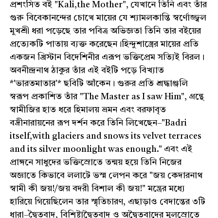
প্রশংসিত বই "Kali,the Mother", যেখানে তিনি এবং তাঁর
গুরু বিবেকানন্দের চোখে মায়ের যে শ্যামলকান্তি স্বর্ণোজ্জ্বল
মুখশ্রী ধরা পড়েছে তার পবিত্র অভিজ্ঞতা তিনি তার বইয়ের
প্রত্যেকটি পাতায় ব্যক্ত করেছেন।হিন্দুশাস্ত্রের মায়ের প্রতি
একজন খ্রিস্টান বিদেশিনীর এরূপ ভক্তিপ্রেম সত্যিই বিরল।
অবনীন্দ্রনাথ ঠাকুর তাঁর এই বইটি পড়ে বিখ্যাত
*'ভারতমাতার'* ছবিটি আঁকেন। গুরুর প্রতি শ্রদ্ধাঞ্জলি
স্বরূপ প্রকাশিত তাঁর "The Master as I saw Him", গ্রন্থে
স্বামীজির হাত ধরে হিমালয় ভ্রমন এবং বরফাবৃত
বদ্রীনারায়নের রূপ দর্শন করে তিনি লিখেছেন–"Badri
itself,with glaciers and snows its velvet terraces
and its silver moonlight was enough." এবং এই
প্রাঙ্গনে সাধুদের ভক্তিস্রোতে তন্ময় হয়ে তিনি নিজের
অজ্ঞাতে কিভাবে ললাটে ভস্ম লেপন করে "জয় কেদারনাথ
স্বামী কী জয়!/জয় বদরী বিশাল কী জয়!" মন্ত্রের মধ্যে
হারিয়ে গিয়েছিলেন তার স্মৃতিচারণ, এছাড়াও বেদান্তের ৩টি
ধারা–দ্বৈতবাদ, বিশিষ্টাদ্বৈতবাদ ও অদ্বৈতবাদের মূলস্রোতে