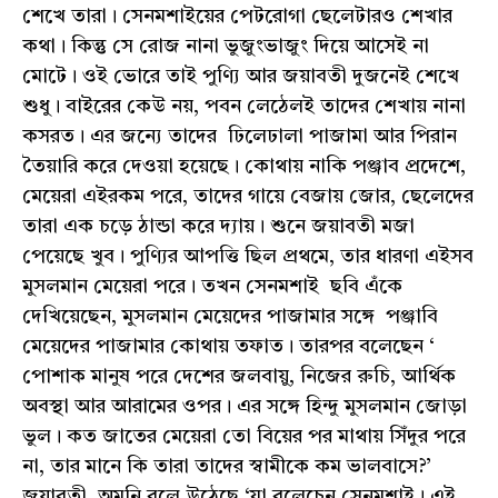
শেখে তারা। সেনমশাইয়ের পেটরোগা ছেলেটারও শেখার
কথা। কিন্তু সে রোজ নানা ভুজুংভাজুং দিয়ে আসেই না
মোটে। ওই ভোরে তাই পুণ্যি আর জয়াবতী দুজনেই শেখে
শুধু। বাইরের কেউ নয়, পবন লেঠেলই তাদের শেখায় নানা
কসরত। এর জন্যে তাদের ঢিলেঢালা পাজামা আর পিরান
তৈয়ারি করে দেওয়া হয়েছে। কোথায় নাকি পঞ্জাব প্রদেশে,
মেয়েরা এইরকম পরে, তাদের গায়ে বেজায় জোর, ছেলেদের
তারা এক চড়ে ঠান্ডা করে দ্যায়। শুনে জয়াবতী মজা
পেয়েছে খুব। পুণ্যির আপত্তি ছিল প্রথমে, তার ধারণা এইসব
মুসলমান মেয়েরা পরে। তখন সেনমশাই ছবি এঁকে
দেখিয়েছেন, মুসলমান মেয়েদের পাজামার সঙ্গে পঞ্জাবি
মেয়েদের পাজামার কোথায় তফাত। তারপর বলেছেন ‘
পোশাক মানুষ পরে দেশের জলবায়ু, নিজের রুচি, আর্থিক
অবস্থা আর আরামের ওপর। এর সঙ্গে হিন্দু মুসলমান জোড়া
ভুল। কত জাতের মেয়েরা তো বিয়ের পর মাথায় সিঁদুর পরে
না, তার মানে কি তারা তাদের স্বামীকে কম ভালবাসে?’
জয়াবতী অমনি বলে উঠেছে ‘যা বলেচেন সেনমশাই। এই