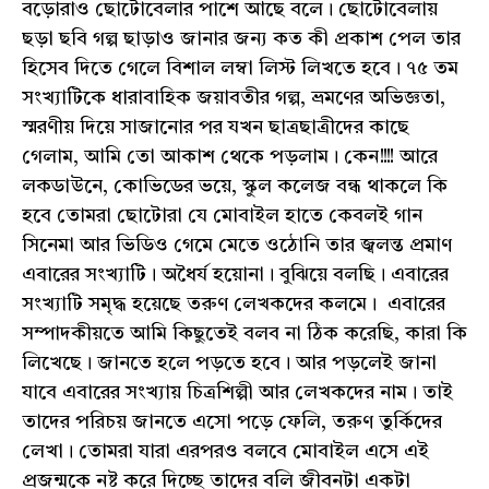
বড়োরাও ছোটোবেলার পাশে আছে বলে। ছোটোবেলায়
ছড়া ছবি গল্প ছাড়াও জানার জন্য কত কী প্রকাশ পেল তার
হিসেব দিতে গেলে বিশাল লম্বা লিস্ট লিখতে হবে। ৭৫ তম
সংখ্যাটিকে ধারাবাহিক জয়াবতীর গল্প, ভ্রমণের অভিজ্ঞতা,
স্মরণীয় দিয়ে সাজানোর পর যখন ছাত্রছাত্রীদের কাছে
গেলাম, আমি তো আকাশ থেকে পড়লাম। কেন!!!! আরে
লকডাউনে, কোভিডের ভয়ে, স্কুল কলেজ বন্ধ থাকলে কি
হবে তোমরা ছোটোরা যে মোবাইল হাতে কেবলই গান
সিনেমা আর ভিডিও গেমে মেতে ওঠোনি তার জ্বলন্ত প্রমাণ
এবারের সংখ্যাটি। অধৈর্য হয়োনা। বুঝিয়ে বলছি। এবারের
সংখ্যাটি সমৃদ্ধ হয়েছে তরুণ লেখকদের কলমে। এবারের
সম্পাদকীয়তে আমি কিছুতেই বলব না ঠিক করেছি, কারা কি
লিখেছে। জানতে হলে পড়তে হবে। আর পড়লেই জানা
যাবে এবারের সংখ্যায় চিত্রশিল্পী আর লেখকদের নাম। তাই
তাদের পরিচয় জানতে এসো পড়ে ফেলি, তরুণ তুর্কিদের
লেখা। তোমরা যারা এরপরও বলবে মোবাইল এসে এই
প্রজন্মকে নষ্ট করে দিচ্ছে তাদের বলি জীবনটা একটা