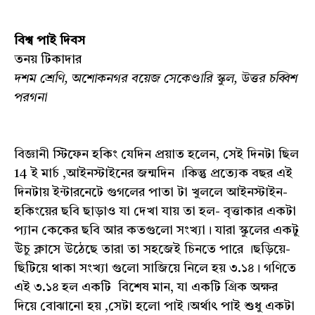
বিশ্ব পাই দিবস
তনয় টিকাদার
দশম শ্রেণি, অশোকনগর বয়েজ সেকেণ্ডারি স্কুল, উত্তর চব্বিশ
পরগনা
বিজ্ঞানী স্টিফেন হকিং যেদিন প্রয়াত হলেন, সেই দিনটা ছিল
14 ই মার্চ ,আইনস্টাইনের জন্মদিন ।কিন্তু প্রত্যেক বছর এই
দিনটায় ইন্টারনেটে গুগলের পাতা টা খুললে আইনস্টাইন-
হকিংয়ের ছবি ছাড়াও যা দেখা যায় তা হল- বৃত্তাকার একটা
প্যান কেকের ছবি আর কতগুলো সংখ্যা। যারা স্কুলের একটু
উঁচু ক্লাসে উঠেছে তারা তা সহজেই চিনতে পারে ।ছড়িয়ে-
ছিটিয়ে থাকা সংখ্যা গুলো সাজিয়ে নিলে হয় ৩.১৪। গণিতে
এই ৩.১৪ হল একটি বিশেষ মান, যা একটি গ্রিক অক্ষর
দিয়ে বোঝানো হয় ,সেটা হলো পাই।অর্থাৎ পাই শুধু একটা