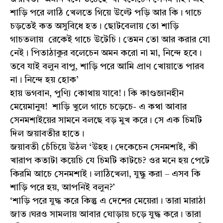
শাড়ি পরে লাঠি খেলতে গিয়ে উল্টে পড়ি আর কি। গাচে
চড়তেই কত অসুবিধে হত। ছোটবেলায় তো শাড়ি
গাচতলায় রেকেই গাচে উটেচি। তেমন তো আর করার যো
নেই। পিতাঠাকুর বলেচেন অমন করো না মা, নিন্দে হবে।
তবে যাই বলুন বাপু, শাড়ি পরে আমি প্রাণ খোয়াতে পারব
না। নিন্দে হয় হোক’
হায় ভগবান, পুণ্যি কোথায় যাবে!। কি কাণ্ডজ্ঞানহীন
মেয়েমানুষ! শাড়ি খুলে গাচে চড়েচে- এ কথা আবার
সেনমশাইয়ের সামনে বলছে বড় মুখ করে। সে এক চিমটি
দিল জয়াবতীর হাতে।
জয়াবতী চেঁচিয়ে উঠল ‘উহহ। দেকেচেন সেনমশাই, কী
খারাপ কতাটা কয়েচি যে চিমটি কাটচে? ওর মনে হয় পেটে
কিরমি আচে সেনমশাই। লাঠিখেলা, যুদ্ধু করা – এসব কি
শাড়ি পরে হয়, আপনিই বলুন?’
‘শাড়ি পরে যুদ্ধ করে কিন্তু এ দেশের মেয়েরা। তারা মারাঠা
জাত।ঘরও সামলায় আবার ঘোড়ায় চড়ে যুদ্ধ করে। তারা