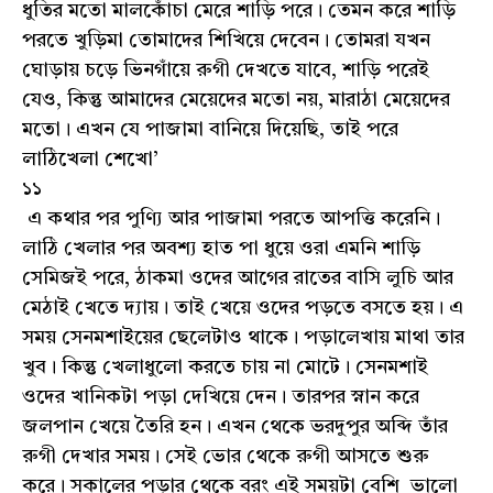
ধুতির মতো মালকোঁচা মেরে শাড়ি পরে। তেমন করে শাড়ি
পরতে খুড়িমা তোমাদের শিখিয়ে দেবেন। তোমরা যখন
ঘোড়ায় চড়ে ভিনগাঁয়ে রুগী দেখতে যাবে, শাড়ি পরেই
যেও, কিন্তু আমাদের মেয়েদের মতো নয়, মারাঠা মেয়েদের
মতো। এখন যে পাজামা বানিয়ে দিয়েছি, তাই পরে
লাঠিখেলা শেখো’
১১
এ কথার পর পুণ্যি আর পাজামা পরতে আপত্তি করেনি।
লাঠি খেলার পর অবশ্য হাত পা ধুয়ে ওরা এমনি শাড়ি
সেমিজই পরে, ঠাকমা ওদের আগের রাতের বাসি লুচি আর
মেঠাই খেতে দ্যায়। তাই খেয়ে ওদের পড়তে বসতে হয়। এ
সময় সেনমশাইয়ের ছেলেটাও থাকে। পড়ালেখায় মাথা তার
খুব। কিন্তু খেলাধুলো করতে চায় না মোটে। সেনমশাই
ওদের খানিকটা পড়া দেখিয়ে দেন। তারপর স্নান করে
জলপান খেয়ে তৈরি হন। এখন থেকে ভরদুপুর অব্দি তাঁর
রুগী দেখার সময়। সেই ভোর থেকে রুগী আসতে শুরু
করে। সকালের পড়ার থেকে বরং এই সময়টা বেশি ভালো