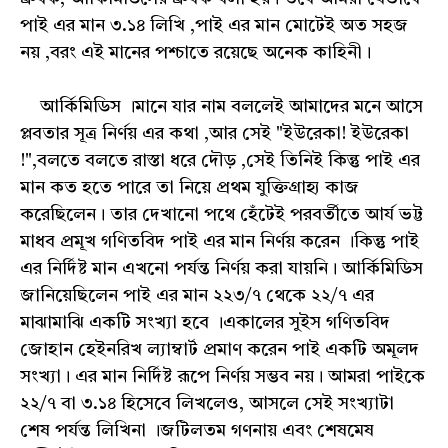
পাই এর মান ৩.১৪ লিখি ,পাই এর মান মোটেই অত সহজ
নয় ,বরং এই মানের পশ্চাতে রয়েছে অনেক কাহিনী।
আর্কিমিডিস ।মানে যার নাম বললেই আমাদের মনে আসে
প্লবতার সূত্র নির্ণয় এর কথা ,আর সেই "ইউরেকা! ইউরেকা
!",বলতে বলতে রাস্তা ধরে দৌড় ,সেই তিনিই কিন্তু পাই এর
মান কত হতে পারে তা নিয়ে প্রথম যুক্তিগ্রাহ্য কাজ
করেছিলেন। তার দেখানো পথে হেঁটেই পরবর্তীতে আর্য ভট্ট
মাধব প্রমূখ গণিতবিদ পাই এর মান নির্ণয় করেন ।কিন্তু পাই
এর নির্দিষ্ট মান এখনো পর্যন্ত নির্ণয় করা যায়নি। আর্কিমিডিস
জানিয়েছিলেন পাই এর মান ২২৩/৭ থেকে ২২/৭ এর
মাঝামাঝি একটি সংখ্যা হবে ।একালের সুইস গণিতবিদ
জোহান হেইনরিখ ল্যাম্বার্ট প্রমাণ করেন পাই একটি অমূলদ
সংখ্যা। এর মান নির্দিষ্ট রূপে নির্ণয় সম্ভব নয়। আমরা পাইকে
২২/৭ বা ৩.১৪ হিসেবে লিখলেও, আসলে সেই সংখ্যাটা
শেষ পর্যন্ত লিখিনা ।জটিলতম গণনায় এবং শেষমেষ