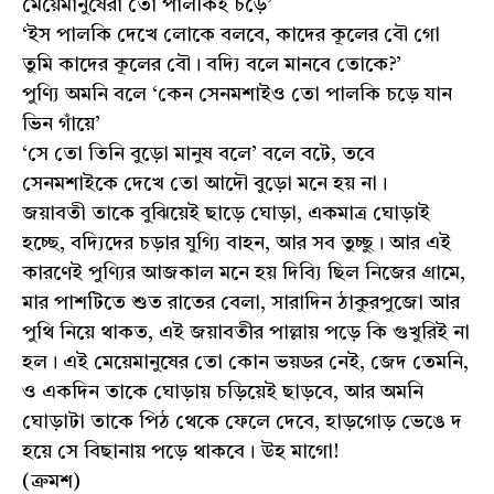
মেয়েমানুষেরা তো পালকিই চড়ে’
‘ইস পালকি দেখে লোকে বলবে, কাদের কূলের বৌ গো
তুমি কাদের কূলের বৌ। বদ্যি বলে মানবে তোকে?’
পুণ্যি অমনি বলে ‘কেন সেনমশাইও তো পালকি চড়ে যান
ভিন গাঁয়ে’
‘সে তো তিনি বুড়ো মানুষ বলে’ বলে বটে, তবে
সেনমশাইকে দেখে তো আদৌ বুড়ো মনে হয় না।
জয়াবতী তাকে বুঝিয়েই ছাড়ে ঘোড়া, একমাত্র ঘোড়াই
হচ্ছে, বদ্যিদের চড়ার যুগ্যি বাহন, আর সব তুচ্ছু। আর এই
কারণেই পুণ্যির আজকাল মনে হয় দিব্যি ছিল নিজের গ্রামে,
মার পাশটিতে শুত রাতের বেলা, সারাদিন ঠাকুরপুজো আর
পুথি নিয়ে থাকত, এই জয়াবতীর পাল্লায় পড়ে কি গুখুরিই না
হল। এই মেয়েমানুষের তো কোন ভয়ডর নেই, জেদ তেমনি,
ও একদিন তাকে ঘোড়ায় চড়িয়েই ছাড়বে, আর অমনি
ঘোড়াটা তাকে পিঠ থেকে ফেলে দেবে, হাড়গোড় ভেঙে দ
হয়ে সে বিছানায় পড়ে থাকবে। উহ মাগো!
(ক্রমশ)