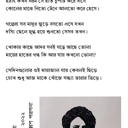
হঠাৎ কখন নরম সে হাত চুপটি করে এসে
কোলের মাঝে নিতো টেনে আলতো করে হেসে।
গল্পেরা সব মাদুর জুড়ে বসতো এসে যখন
দস্যি ছেলে মুগ্ধ হয়ে শুনতো সেসব তখন।
খোকার কাছে আদর সবই যত্নে আছে তোলা
মায়ের হাতের গন্ধ কি আর যায় কখনো ভোলা?
সেদিনগুলোর ওই মায়াজাল যায় কেবলই ছিড়ে
চোখ শুধু আজ মাকে খোঁজে সন্ধ্যা তারার ভিড়ে।