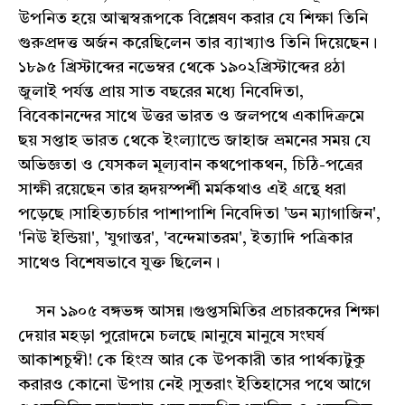
উপনিত হয়ে আত্মস্বরূপকে বিশ্লেষণ করার যে শিক্ষা তিনি
গুরুপ্রদত্ত অর্জন করেছিলেন তার ব্যাখ্যাও তিনি দিয়েছেন।
১৮৯৫ খ্রিস্টাব্দের নভেম্বর থেকে ১৯০২খ্রিস্টাব্দের ৪ঠা
জুলাই পর্যন্ত প্রায় সাত বছরের মধ্যে নিবেদিতা,
বিবেকানন্দের সাথে উত্তর ভারত ও জলপথে একাদিক্রমে
ছয় সপ্তাহ ভারত থেকে ইংল্যান্ডে জাহাজ ভ্রমনের সময় যে
অভিজ্ঞতা ও যেসকল মূল্যবান কথপোকথন, চিঠি-পত্রের
সাক্ষী রয়েছেন তার হৃদয়স্পর্শী মর্মকথাও এই গ্রন্থে ধরা
পড়েছে।সাহিত্যচর্চার পাশাপাশি নিবেদিতা 'ডন ম্যাগাজিন',
'নিউ ইন্ডিয়া', 'যুগান্তর', 'বন্দেমাতরম', ইত্যাদি পত্রিকার
সাথেও বিশেষভাবে যুক্ত ছিলেন।
সন ১৯০৫ বঙ্গভঙ্গ আসন্ন।গুপ্তসমিতির প্রচারকদের শিক্ষা
দেয়ার মহড়া পুরোদমে চলছে।মানুষে মানুষে সংঘর্ষ
আকাশচুম্বী! কে হিংস্র আর কে উপকারী তার পার্থক্যটুকু
করারও কোনো উপায় নেই।সুতরাং ইতিহাসের পথে আগে