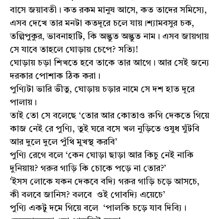
বাসে জয়াবতী। কত রকম মানুষ আসে, কত তাদের সমিস্যে,
এসব দেখে তার মনটা কতদূরে চলে যায়।শ্যামবসুর চক,
তল্পিপুকুর, ভাবনাহাটি, কি অদ্ভুত অদ্ভুত নাম। এসব জায়গায়
সে যাবে তাহলে ঘোড়ায় চেপে? সত্যি!
ঘোড়ায় চড়া শিখতে হবে তাকে তার আগে। আর সেই জন্যে
দরকার পোশাক ঠিক করা।
পুণ্যিটা ভারি ভীতু, ঘোড়ায় চড়ার নামে সে দশ হাত দূরে
পালায়।
তাই তো সে বলেছে ‘তোর আর কোতাও রুগি দেকতে গিয়ে
কাজ নেই রে পুণ্যি, তুই ঘরে বসে খল নুড়িতে ওষুধ ঘুঁটবি
আর দুলে দুলে পুঁথি মুখস্থ করবি’
পুণ্যি রেগে বলে ‘কেন ঘোড়া ছাড়া আর কিচু নেই নাকি
দুনিয়ায়? গরুর গাড়ি কি চোকে পড়ে না তোর?’
'ইসস লোকে যকন দেকবে বদ্যি গরুর গাড়ি চড়ে আসচে,
কী বলবে জানিস? বলবে ওই গোবদ্যি এয়েচে’
পুণ্যি একটু দমে গিয়ে বলে ‘পালকি চড়ে যাব দিব্যি।