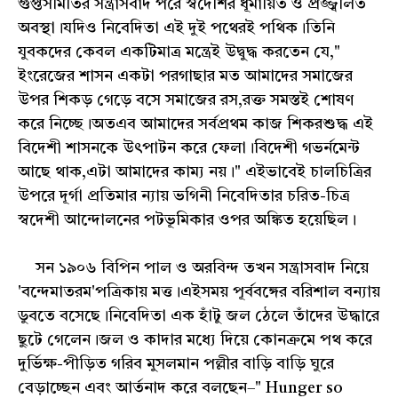
গুপ্তসমিতির সন্ত্রাসবাদ পরে স্বদেশির ধূমায়িত ও প্রজ্জ্বলিত
অবস্থা।যদিও নিবেদিতা এই দুই পথেরই পথিক।তিনি
যুবকদের কেবল একটিমাত্র মন্ত্রেই উদ্বুদ্ধ করতেন যে,"
ইংরেজের শাসন একটা পরগাছার মত আমাদের সমাজের
উপর শিকড় গেড়ে বসে সমাজের রস,রক্ত সমস্তই শোষণ
করে নিচ্ছে।অতএব আমাদের সর্বপ্রথম কাজ শিকরশুদ্ধ এই
বিদেশী শাসনকে উৎপাটন করে ফেলা।বিদেশী গভর্নমেন্ট
আছে থাক,এটা আমাদের কাম্য নয়।" এইভাবেই চালচিত্রির
উপরে দূর্গা প্রতিমার ন্যায় ভগিনী নিবেদিতার চরিত-চিত্র
স্বদেশী আন্দোলনের পটভূমিকার ওপর অঙ্কিত হয়েছিল।
সন ১৯০৬ বিপিন পাল ও অরবিন্দ তখন সন্ত্রাসবাদ নিয়ে
'বন্দেমাতরম'পত্রিকায় মত্ত।এইসময় পূর্ববঙ্গের বরিশাল বন্যায়
ডুবতে বসেছে।নিবেদিতা এক হাঁটু জল ঠেলে তাঁদের উদ্ধারে
ছুটে গেলেন।জল ও কাদার মধ্যে দিয়ে কোনক্রমে পথ করে
দুর্ভিক্ষ-পীড়িত গরিব মুসলমান পল্লীর বাড়ি বাড়ি ঘুরে
বেড়াচ্ছেন এবং আর্তনাদ করে বলছেন–" Hunger so