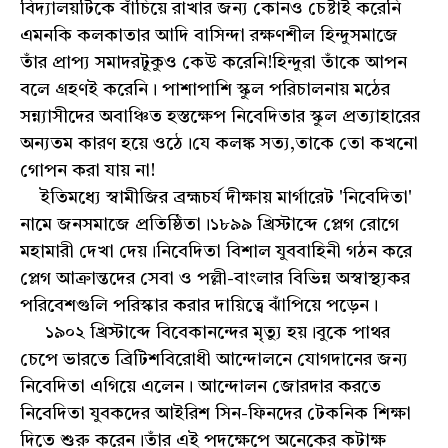
বিদ্যালয়টিকে বাঁচিয়ে রাখার জন্য কোনও চেষ্টাই করেনি
এমনকি কলকাতার আদি বাসিন্দা রক্ষণশীল হিন্দুসমাজে
তাঁর প্রাপ্য সমাদরটুকুও কেউ করেনি!হিন্দুরা তাঁকে আপন
বলে গ্রহণই করেনি। পাশাপাশি স্কুল পরিচালনায় মঠের
সন্ন্যাসীদের অবাঞ্চিত হস্তক্ষেপ নিবেদিতার স্কুল প্রত্যাহারের
অন্যতম কারণ হয়ে ওঠে।যে কলঙ্ক সত্য,তাকে তো কখনো
গোপন করা যায় না!
ইতিমধ্যে স্বামীজির ব্রহ্মচর্য দীক্ষায় মার্গারেট 'নিবেদিতা'
নামে জনসমাজে প্রতিষ্ঠিতা।১৮৯৯ খ্রিস্টাব্দে প্লেগ রোগে
মহামারী দেখা দেয়।নিবেদিতা বিশাল যুববাহিনী গঠন করে
প্লেগ আক্রান্তদের সেবা ও পল্লী-বাংলার বিভিন্ন অস্বাস্থ্যকর
পরিবেশগুলি পরিস্কার করার দায়িত্বে ঝাঁপিয়ে পড়েন।
১৯০২ খ্রিস্টাব্দে বিবেকানন্দের মৃত্যু হয়।বুকে পাথর
চেপে ভারতে ব্রিটিশবিরোধী আন্দোলনে যোগদানের জন্য
নিবেদিতা এগিয়ে এলেন। আন্দোলন জোরদার করতে
নিবেদিতা যুবকদের আইরিশ সিন-ফিনদের টেকনিক শিক্ষা
দিতে শুরু করেন।তাঁর এই পদক্ষেপে অনেকের কটাক্ষ