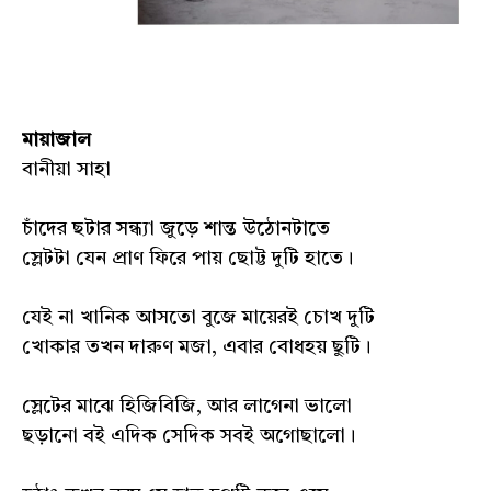
মায়াজাল
বানীয়া সাহা
চাঁদের ছটার সন্ধ্যা জুড়ে শান্ত উঠোনটাতে
স্লেটটা যেন প্রাণ ফিরে পায় ছোট্ট দুটি হাতে।
যেই না খানিক আসতো বুজে মায়েরই চোখ দুটি
খোকার তখন দারুণ মজা, এবার বোধহয় ছুটি।
স্লেটের মাঝে হিজিবিজি, আর লাগেনা ভালো
ছড়ানো বই এদিক সেদিক সবই অগোছালো।