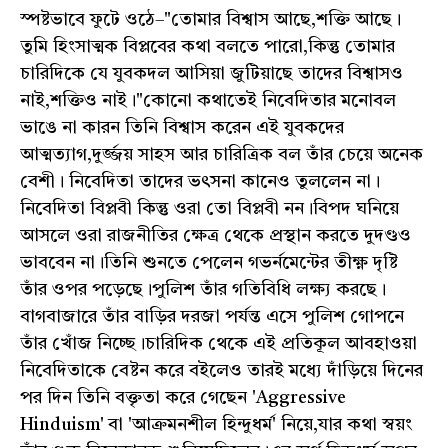
স্পষ্টভাবে ফুটে ওঠে–"তোমার বিশ্বাস আছে,শক্তি আছে।
তুমি হিংসাত্মক বিপ্লবের কথা বলতে পারো,কিন্তু তোমার
চারিদিকে যে যুবকদল আসিয়া জুটিয়াছে তাদের বিশ্বাসও
নাই,শক্তিও নাই।"কোনো কথাতেই নিবেদিতার মনোবল
ভাঙে না কারন তিনি বিশ্বাস করেন এই যুবকদের
আত্মত্যাগ,দুর্জ্জয় সাহস আর চারিত্রিক বল তাঁর চেয়ে অনেক
বেশী। নিবেদিতা তাদের ভৎসনা কানেও তুললেন না।
নিবেদিতা বিপ্লবী কিন্তু ওরা তো বিপ্লবী নন।বিপদ ঘনিয়ে
আসলে ওরা রাজনীতির ক্ষেত্র থেকে প্রস্থান করতে দুদণ্ডও
ভাববেন না।তিনি শুনতে পেলেন গভর্নমেন্টের তীক্ষ্ণ দৃষ্টি
তাঁর ওপর পড়েছে।পুলিশ তাঁর গতিবিধি লক্ষ্য করছে।
বাগবাজারে তাঁর বাড়ির দরজা পর্যন্ত এসে পুলিশ গোপনে
তাঁর খোঁজ নিচ্ছে।চারিদিক থেকে এই প্রতিকূল আবহাওয়া
নিবেদিতাকে বেষ্টন করে বইলেও তারই মধ্যে দাঁড়িয়ে দিনের
পর দিন তিনি বক্তৃতা করে গেছেন 'Aggressive
Hinduism' বা 'আক্রমনশীল হিন্দুধর্ম' নিয়ে,যার কথা স্বয়ং