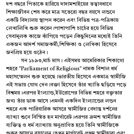
দশ বছরে পিতাকে হারিয়ে দাদামশাইয়ের তত্ত্বাবধানে
শিক্ষাজীবন শেষ করে মাত্র সতেরো বছর বয়সে লন্ডনে
একটি বিদ্যালয় স্থাপন করেন এবং বিভিন্ন পত্র-পত্রিকায়
লেখালিখি শুরু করেন।পাশাপাশি চার্চের হয়ে বিভিন্ন
সেবামূলক কাজে ঝাঁপিয়ে পড়েন।কিছুদিনের মধ্যেই তিনি
একজন আদর্শ সমাজকর্মী,শিক্ষিকা ও লেখিকা হিসেবে
জনপ্রিয় হয়ে ওঠেন।
সন ১৮৯৩,মার্চ মাস। এইসময় আমেরিকার শিকাগো
শহরে "Parliament of Religious" নামক বিশাল ধর্ম
মহাসম্মেলন শুরু হয়েছে।ভারতীয় হিসেবে একমাত্র স্বামীজি
এই সভায় যোগ দেন।বক্তা হিসেবে তাঁর খ্যাতি ছড়িয়ে পড়ে
বিশ্বময়।এরপর ইংল্যান্ড,ইউরোপের বিভিন্ন শহরে বক্তৃতার
জন্য তাঁর ডাক আসে।এমনই একদিন ইংল্যান্ডের লন্ডন
শহরে এক পারিবারিক আসরে স্বামীজির বেদান্ত দর্শনের
ব্যাখ্যা শুনে বিস্মিত হন মার্গারেট।এরপর ক্রমশ স্বামীজির
ব্যক্তিত্ব ও ধর্ম ব্যাখ্যায় অনুপ্রাণিত হয়ে তিনি স্বামীজিকে
গুরুর আসনে বসালেন।তখন মার্গারেট প্ৰথম স্বামীহারা এবং