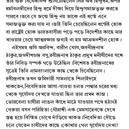
তাঁর গুরু বিবেকানন্দ শুনিয়েছিলেন।এর অর্থ হিন্দুধর্ম,অপর
ধর্মাবলম্বীদের হিন্দু ধর্মে দীক্ষা দিয়ে হিন্দুসমাজভুক্ত করতে
পারবে।তবে যে জন্মে হিন্দু নয় তাকে এই ধর্ম্মে এনে
সমাজভুক্ত করা যায় না।তাই তিনি চেয়েছিলেন ধর্ম্মেই হোক
বা রাষ্ট্রেই হোক ভারতবাসীরা পড়ে পড়ে বিদেশীর কাছে মার
খাওয়ার চেয়ে আত্মরক্ষার জন্যই না হয় আক্রমনশীল হোক।
এইসময় ঋষি অরবিন্দ, বারীন ঘোষ,অবনীন্দ্রনাথ
ঠাকুর,জগদীশচন্দ্র বসু,রবীন্দ্রনাথ ঠাকুর প্রমুখ মনীষীদের সঙ্গে
তাঁর নিবিড় সম্পর্ক গড়ে উঠেছিল।বিশেষত রবীন্দ্রনাথের
সূত্রেই তিনি গ্রামবাংলাকে কাছ থেকে চিনেছিলেন।
রবীন্দ্রনাথ তখন জমিদারী সামলাতে শিলাইদহে
থাকতেন,নিবেদিতার আসা-যাওয়া চলত।পদ্মার চরের মধ্য
থেকে সূর্যোদয় দেখতে যাওয়া ছিল তার প্রথম কাজ।
ভোরবেলা চাষীরা লাঙল কাঁধে মাঠে যাওয়ার পথে হঠাৎই
গেরুয়া বসন পরিহিতা গৌরাঙ্গী এক মেমসাহেবকে দেখে
স্তব্ধ হয়ে বিস্মিত চোখে দাঁড়িয়ে থাকত।নিবেদিতা দৌড়ে
চলে যেতেন চাষীদের কাছে।কোথায় গেল সূর্যোদয় দেখা?