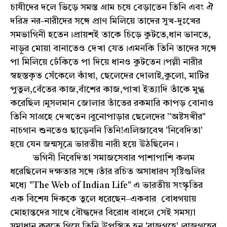
চাষীদের দলে ভিড়ে সমস্ত গ্রাম চষে বেড়াতেন তিনি এবং ঐ
দরিদ্র নর-নারীদের সঙ্গে প্রাণ মিলিয়ে তাদের সুখ-দুঃখের
সমভাগিনী হতেন।প্রায়শই তাকে চিড়ে কুটতে,ধান ভানতে,
নাড়ুর মোয়া বানাতেও দেখা যেত।এমনকি তিনি তাদের সঙ্গে
পা মিলিয়ে ঢেঁকিতে পা দিয়ে ধানও কুটতেন।পল্লী নারীর
স্বহস্তকৃত সেঁকেলে কাঁথা, ছেলেদের দোলাই,কুলো, মাটির
পুতুল,বেঁতের কাজ,বাঁশের কাজ,পাখা ইত্যাদি তাঁকে মুগ্ধ
করেছিল।মুসলমান জোলার তাঁতের রকমারি কাপড় বোনাও
তিনি সাগ্রহে দেখতেন।বুনোপাড়ার ছেলেদের ''অষ্টসখীর"
নাচগান শুনতেও ছাড়েননি তিনি!এলিজাবেথ 'নিবেদিতা'
হয়ে যেন জন্মসূত্রে ভারতীয় নারী হয়ে উঠছিলেন।
ভগিনী নিবেদিতা সমাজসেবার পাশাপাশি কলম
ধরেছিলেন দক্ষতার সঙ্গে।তাঁর রচিত অসাধারণ সৃষ্টিগুলির
মধ্যে "The Web of Indian Life" এ ভারতীয় সংস্কৃতির
এক বিশেষ দিককে তুলে ধরেছেন–একবার বোধগয়ায়
মোহান্তদের সাথে বৌদ্ধদের বিরোধ বাধলে সেই সমস্যা
সমাধান করতে গিয়ে তিনি উপস্থিত হন 'রাজগৃহে'।রাজগৃহের