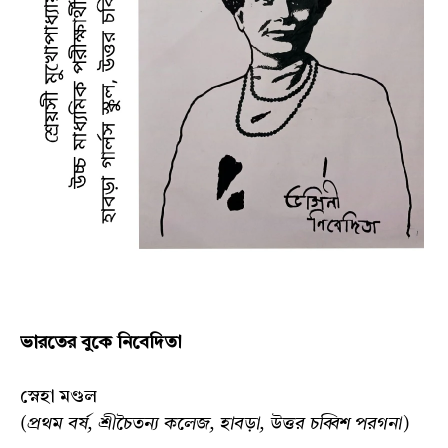
ভারতের বুকে নিবেদিতা
স্নেহা মণ্ডল
(প্রথম বর্ষ, শ্রীচৈতন‍্য কলেজ, হাবড়া, উত্তর চব্বিশ পরগনা)