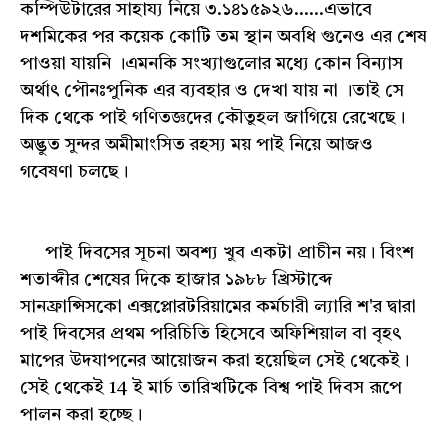
কম্পিউটারের সাহায্য নিয়ে ৩.১৪১৫৯২৬......এভাবে
দশমিকের পর কয়েক কোটি তম স্থান অবধি গুনেও এর শেষ
পাওয়া যায়নি ।এমনকি সংখ্যাগুলোর মধ্যে কোন বিন্যাস
অর্থাৎ পৌনঃপুনিক এর ব্যবহার ও দেখা যায় না ।তাই সে
দিক থেকে পাই গণিতজ্ঞদের কৌতুহল জাগিয়ে রেখেছে।
অদ্ভুত সুন্দর অমীমাংসিত রহস্য ময় পাই নিয়ে আজও
গবেষণা চলছে।
পাই দিবসের সূচনা অবশ্য খুব একটা প্রাচীন নয়। বিংশ
শতাব্দীর শেষের দিকে হাজার ১৯৮৮ খ্রিস্টাব্দে
সানফ্রান্সিসকো এক্সপ্লোরটরিয়ামের কর্মচারী ল্যারি শ'র দ্বারা
পাই দিবসের প্রথম পরিচিতি হিসেবে অফিশিয়াল বা বৃহৎ
মাপের উদযাপনের আয়োজন করা হয়েছিল সেই থেকেই।
সেই থেকেই 14 ই মার্চ তারিখটিকে বিশ্ব পাই দিবস রূপে
পালন করা হচ্ছে।