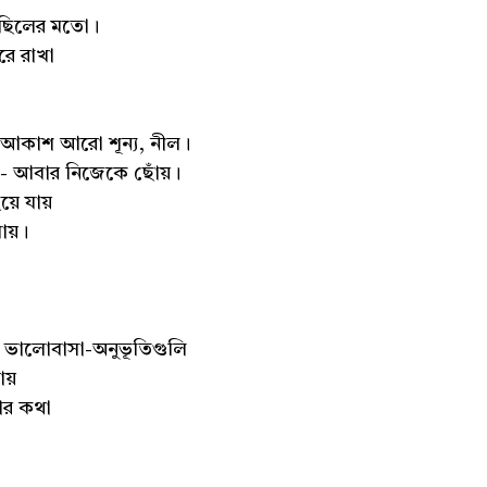
মিছিলের মতো।
ে রাখা
কাশ আরো শূন্য, নীল।
য়ে - আবার নিজেকে ছোঁয়।
য়ে যায়
যায়।
ভালোবাসা-অনুভূতিগুলি
ায়
ার কথা