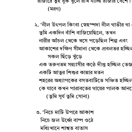
রাজারে তুই বুক খুলে রাখ যাচ্ছি রাজার বেশে।’
(মরণ)
২. ‘নীল উৎপল কিংবা স্নেহস্পদা নীল গাভীর গা
তুমি একদিন বাঁশি বাজিয়েছিলে, তখন
নারীর আঁচল থেকে খসে পড়েছিল শিল্প এবং
আকাশের দক্ষিণ সীমানা থেকে প্রবলতর হচ্ছিল
সকল ছিঁড়ে খুঁড়ে
এক তরুণতম সন্ন্যাসীর কন্ঠে দীপ্ত হচ্ছিল তে
একটি আতুর শিশুর কান্নার মতন
শহরের অধ্যাপকের বসতবাটিতে সঞ্চিত হচ্ছিল
কে যাবে কখন পারাবতের গায়ের পালক আনত
(তুমি সূর্য তুমি সোনা)
৩. ‘নিচে মাটি উপরে আকাশ
নিচে জল উর্ধ্বে বাষ্প ওঠে
মধ্যিখানে শাশ্বত বাতাস