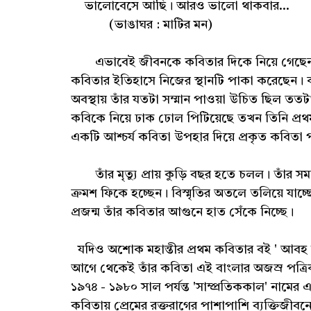
ভালোবেসে আছি। আরও ভালো থাকবার...
(ভাঙাঘর : মাটির মন)
এভাবেই জীবনকে কবিতার দিকে নিয়ে গেছেন আ
কবিতার ইতিহাসে নিজের স্থানটি পাকা করেছেন। কা
অবস্থায় তাঁর যতটা সম্মান পাওয়া উচিত ছিল ততটা 
কবিকে নিয়ে ঢাক ঢোল পিটিয়েছে তখন তিনি প্রথ
একটি আশ্চর্য কবিতা উপহার দিয়ে প্রকৃত কবিতা 
তাঁর মৃত্যু প্রায় কুড়ি বছর হতে চলল। তাঁর 
ক্রমশ ফিকে হচ্ছেন‌। বিস্মৃতির অতলে তলিয়ে যাচ্ছ
প্রজন্ম তাঁর কবিতার আগুনে হাত সেঁকে নিচ্ছে।
যদিও অশোক মহান্তীর প্রথম কবিতার বই ' আবহ স
আগে থেকেই তাঁর কবিতা এই বাংলার অজস্র পত্রিকা
১৯৭৪ - ১৯৮০ সাল পর্যন্ত 'সাম্প্রতিককাল' নামের এক
কবিতায় প্রেমের রক্তরাগের পাশাপাশি ব্যক্তিজীবনের