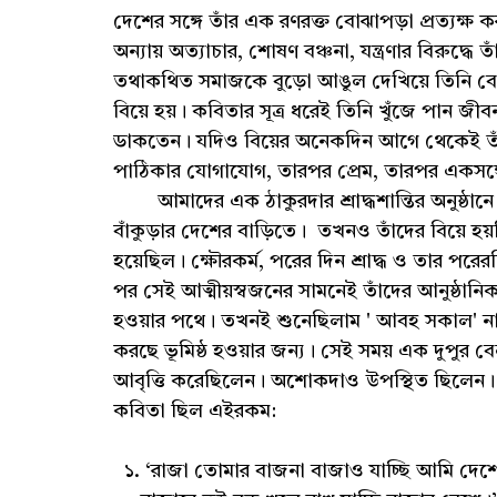
দেশের সঙ্গে তাঁর এক রণরক্ত বোঝাপড়া প্রত্যক্ষ
অন্যায় অত্যাচার, শোষণ বঞ্চনা, যন্ত্রণার বিরুদ্ধে 
তথাকথিত সমাজকে বুড়ো আঙুল দেখিয়ে তিনি বেছে 
বিয়ে হয়। কবিতার সূত্র ধরেই তিনি খুঁজে পান জীব
ডাকতেন। যদিও বিয়ের অনেকদিন আগে থেকেই তাঁর
পাঠিকার যোগাযোগ, তারপর প্রেম, তারপর একসঙ্
আমাদের এক ঠাকুরদার শ্রাদ্ধশান্তির অনুষ্ঠ
বাঁকুড়ার দেশের বাড়িতে। তখনও তাঁদের বিয়ে হয়নি। শ
হয়েছিল। ক্ষৌরকর্ম, পরের দিন শ্রাদ্ধ ও তার পরেরদ
পর সেই আত্মীয়স্বজনের সামনেই তাঁদের আনুষ্ঠান
হওয়ার পথে। তখনই শুনেছিলাম ' আবহ সকাল' নামে
করছে ভূমিষ্ঠ হওয়ার জন্য। সেই সময় এক দুপুর 
আবৃত্তি করেছিলেন। অশোকদাও উপস্থিত ছিলেন। এ
কবিতা ছিল এইরকম:
১. ‘রাজা তোমার বাজনা বাজাও যাচ্ছি আমি দেশ