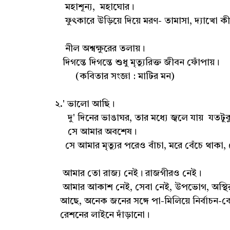
মহাশূন্য, মহাঘোর।
ফুৎকারে উড়িয়ে দিয়ে মরণ- তামাসা, দ্যাখো ক
নীল অশ্বক্ষুরের তলায়।
দিগন্তে দিগন্তে শুধু মৃত্যুরিক্ত জীবন ফোঁপায়।
(কবিতার সংজ্ঞা : মাটির মন)
২.' ভালো আছি।
দু' দিনের ভাঙাঘর, তার মধ্যে জ্বলে যায় যতটুকু
সে আমার অবশেষ।
সে আমার মৃত্যুর পরেও বাঁচা, মরে বেঁচে থাকা,
আমার তো রাজ্য নেই। রাজগীরও নেই।
আমার আকাশ নেই, সেবা নেই, উপভোগ, অস্থি
আছে, অনেক জনের সঙ্গে পা-মিলিয়ে নির্বাচন-কেন্
রেশনের লাইনে দাঁড়ানো।