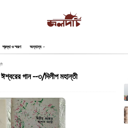
শ্রদ্ধা ও স্মরণ
অন্যান্য
্তী
ঈশ্বরের গান --৩/দিলীপ মহান্তী