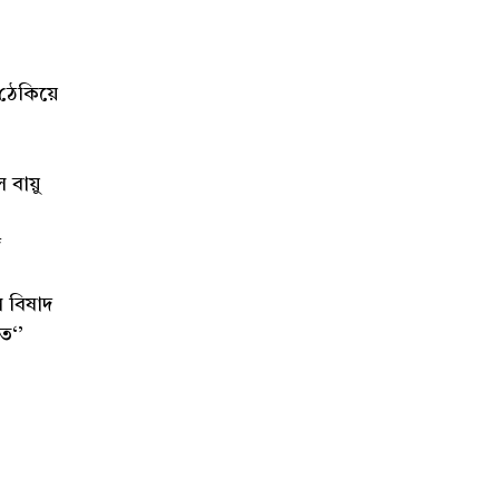
 ঠেকিয়ে
 বায়ু
জ
 বিষাদ
ে‘’