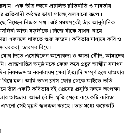
 করলাম। এক তীব্র দহনে প্রচলিত রীতিনীতি ও যাবতীয়
তাঁর প্রতিবাদী কন্ঠস্বর ভাষা পাচ্ছে ঝলসানো রূপে।
নিচ্ছেন নিজস্ব পথ। এই সময়পর্বেই তাঁর আনুষ্ঠানিক
নসঙ্গিনী আভা ষড়ঙ্গীকে। নিজে যাঁকে সাধনা নামে
া একসঙ্গে থাকতে শুরু করেন। কবিতার মাধ্যমে কবি ও
গে ঘরকরা, তারপর বিয়ে।
ানে যোগ দিতে এসেছিলেন অশোকদা ও আভা বৌদি, আমাদের
্রাদ্ধশান্তির অনুষ্ঠানকে কেন্দ্র করে প্রচুর আত্মীয় সমাগম
িন নিয়মভঙ্গ ও নরনারায়ণ সেবা ইত্যাদি সম্পূর্ণ হয়ে যাওয়ার
িক বিয়ে হল। আমি তখন ক্লাস ফোর থেকে ফাইভে ভর্তি
 তাঁর একটি কবিতার বই প্রেসের প্রসূতি সদনে অপেক্ষা
বেলার আড্ডায় আভা বৌদি স্মৃতি থেকে কয়েকটি কবিতা
খনো সেই মুহূর্ত জ্বলজ্বল করছে। তার মধ্যে কয়েকটি
ে