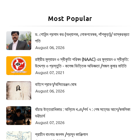
Most Popular
ড. গোবিন্দ প্রসাদ কর (অধ্যাপক, লোকগবেষক, পাঁশকুড়া)/ ভাস্করব্রত
পতি
August 06, 2026
রাষ্ট্রীয় মূল্যায়ন ও স্বীকৃতি পরিষদ (NAAC) এর মূল্যায়ন ও স্বীকৃতি:
উদ্দেশ্য ও প্রস্তুতি - কলেজ ভিত্তিক অভিজ্ঞতা /সজল কুমার মাইতি
August 07, 2021
বাইশে শ্রাবণ/অসিতরঞ্জন ঘোষ
August 06, 2026
বাঁচার উত্তরাধিকার : অন্তিম খণ্ড/পর্ব ৭ : শেষ সত্যের আগে/কমলিকা
ভট্টাচার্য
August 07, 2026
প্রাচীন বাংলার জনপদ /প্রসূন কাঞ্জিলাল