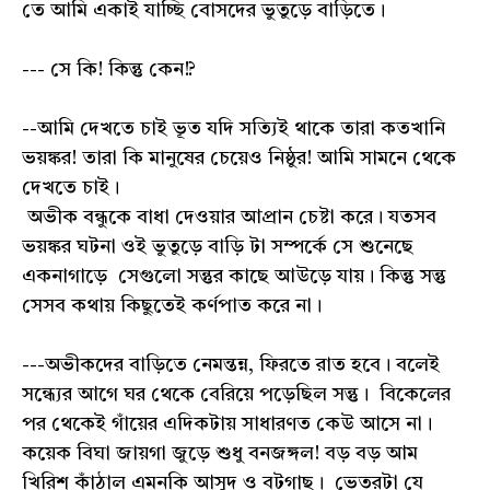
তে আমি একাই যাচ্ছি বোসদের ভুতুড়ে বাড়িতে।
--- সে কি! কিন্তু কেন!?
--আমি দেখতে চাই ভূত যদি সত্যিই থাকে তারা কতখানি
ভয়ঙ্কর! তারা কি মানুষের চেয়েও নিষ্ঠুর! আমি সামনে থেকে
দেখতে চাই।
অভীক বন্ধুকে বাধা দেওয়ার আপ্রান চেষ্টা করে। যতসব
ভয়ঙ্কর ঘটনা ওই ভুতুড়ে বাড়ি টা সম্পর্কে সে শুনেছে
একনাগাড়ে সেগুলো সন্তুর কাছে আউড়ে যায়। কিন্তু সন্তু
সেসব কথায় কিছুতেই কর্ণপাত করে না।
---অভীকদের বাড়িতে নেমন্তন্ন, ফিরতে রাত হবে। বলেই
সন্ধ্যের আগে ঘর থেকে বেরিয়ে পড়েছিল সন্তু। বিকেলের
পর থেকেই গাঁয়ের এদিকটায় সাধারণত কেউ আসে না।
কয়েক বিঘা জায়গা জুড়ে শুধু বনজঙ্গল! বড় বড় আম
খিরিশ কাঁঠাল এমনকি আসুদ ও বটগাছ। ভেতরটা যে