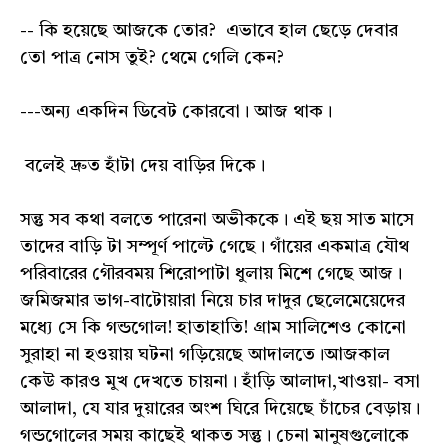
-- কি হয়েছে আজকে তোর? এভাবে হাল ছেড়ে দেবার
তো পাত্র নোস তুই? থেমে গেলি কেন?
---অন্য একদিন ডিবেট কোরবো। আজ থাক।
বলেই দ্রুত হাঁটা দেয় বাড়ির দিকে।
সন্তু সব কথা বলতে পারেনা অভীককে। এই ছয় সাত মাসে
তাদের বাড়ি টা সম্পূর্ণ পাল্টে গেছে। গাঁয়ের একমাত্র যৌথ
পরিবারের গৌরবময় শিরোপাটা ধুলায় মিশে গেছে আজ।
জমিজমার ভাগ-বাটোয়ারা নিয়ে চার দাদুর ছেলেমেয়েদের
মধ্যে সে কি গন্ডগোল! হাতাহাতি! গ্রাম সালিশেও কোনো
সুরাহা না হওয়ায় ঘটনা গড়িয়েছে আদালতে।আজকাল
কেউ কারও মুখ দেখতে চায়না। হাঁড়ি আলাদা,খাওয়া- বসা
আলাদা, যে যার দুয়ারের অংশ ঘিরে দিয়েছে চাঁচের বেড়ায়।
গন্ডগোলের সময় কাছেই থাকত সন্তু। চেনা মানুষগুলোকে