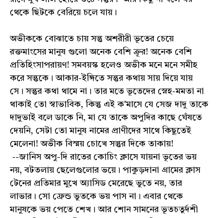
থেকে ছিটকে বেরিয়ে চলে যায়।
অভীককে বোঝাতে চায় সন্তু অশরীরী ভূতের চেয়ে
রক্তমাংসের মানুষ গুলো অনেক বেশি ক্রূর! অনেক বেশি
প্রতিহিংসাপরায়ণ! সমবয়স্ক হলেও অভীক মনে মনে সমীহ
করে সন্তুকে। আকার-ইঙ্গিতে সন্তুর কথায় সায় দিয়ে যায়
সে। সন্তুর কথা থামে না। তার মতে ভূতেদের স্নেহ-মমতা না
থাকাই তো স্বাভাবিক, কিন্তু এই ক'মাসে যে সেজ দাদু তাকে
দাদুভাই বলে ডাকে নি, মা যে তাকে অপুদির কাছে ঘেঁষতে
দেয়নি, সেটা তো মানুষ নামের প্রাণীদের সাথে কিছুতেই
মেলেনা! অভীক বিস্ময় চোখে সন্তুর দিকে তাকায়!
--জানিস অপু-দি রাতের কোচিং ক্লাসে যায়না ভূতের ভয়
নয়, বটতলায় ছেলেগুলোর ভয়ে। পাকুড়দানা গ্রামের ক্লাস
টেনের প্রতিমার মুখে অ্যাসিড মেরেছে ভুতে নয়, তার
লাভার। সো ফ্রেন্ড ভুতকে ভয় পাস না। এবার থেকে
মানুষকে ভয় পেতে শেখ। আর শোন সামনের ভূতচতুর্দশী