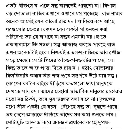
এতটা বীভৎস না এলে সন্তু জানতেই পারতো না। বিশাল
বড় দোতালা বাড়ির এখানে ওখানে ধস পড়েছে। রাত নামার
অনেক আগেই যেন কালো রাত দলা পাকিয়ে বসে আছে
ঘরগুলোর ভেতর। কেমন যেন একটা গা ছমছম করা
পরিবেশ! ভয় যে লাগছে না সন্তুর এমনটা নয়। হাতে
একখানামাত্র টর্চ সম্বল। সন্তু আন্দাজ করতে পারছে রাত
এখন অনেকটাই হবে। নিশ্চয়ই এতক্ষণ বাড়িতে তার খোঁজ
পড়ে গেছে। পেটে খিদের আঁচড়কামড় টের পাচ্ছে সে।
কিন্তু তাকে আজ পাত্তা দিতে চায় না। হঠাৎ দোতালায়
ফিসফিসানি কথাবার্তার শব্দ শুনে সন্তর্পনে উঠে যায় সন্তু।
কোণের ঘরটার বাইরে দাঁড়িয়ে কতগুলো ছায়া মানুষকে
দেখতে পায় সে। তাদের চেহারা স্বাভাবিক মানুষের চেহারার
মতো নয় ঠিকই, তবে খুব ভয়ঙ্কর বলা যাবে না। দুপক্ষের
মধ্যে তীব্র একটা যে বচসা বেঁধেছে সন্তু তা বুঝতে পারে।
ভয় চেপে আড়ালে দাঁড়িয়ে তাদের সব কথা শুনতে চায়।
মোটামুটি আন্দাজ করে একজন প্রধানের কাছে দুপক্ষ