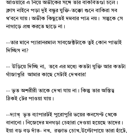
আওয়ারে এ নিয়ে অভীকের সঙ্গে তার বাকবিতণ্ডা চলে।
ক্লাস নাইনে পড়া দুই বন্ধুর যুক্তি-তক্কো শুনে বাকিরা সব
থ'বনে যায়। অভীক কিছুতেই দমবার পাত্র নয়। সন্তুকে সে
নাগাড়ে প্রশ্ন করতে ছাড়ে না।
--তার মানে প্যারানরমাল সাবজেক্টটাকে তুই কোন পাত্তাই
দিচ্ছিস না?
-- উড়িয়ে দিচ্ছি না, তবে এর মধ্যে কতটা যুক্তি আর কতটা
গাঁজাখুরি আমার কাছে সেটাই দেখবার!
-- ভূত অশরীরী তাকে দেখা যায় না। কিন্তু তার অস্তিত্ব
ঠিকই টের পাওয়া যায়।
--দ্যাখ্ ভূত ব্যাপারটই পুরোপুরি ভয়ের কনসেপ্ট থেকে
বানানো। নিজেদের মনগড়া চেহারা দেওয়া হয়েছে তাদের।
ইয়া বড় বড় দাঁত- নখ, রক্তাভ চোখ,উল্টোপায়ে তারা হাঁটে,