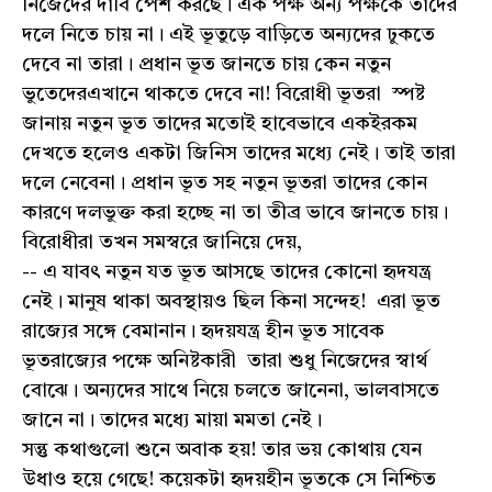
নিজেদের দাবি পেশ করছে। এক পক্ষ অন্য পক্ষকে তাদের
দলে নিতে চায় না। এই ভূতুড়ে বাড়িতে অন্যদের ঢুকতে
দেবে না তারা। প্রধান ভূত জানতে চায় কেন নতুন
ভুতেদেরএখানে থাকতে দেবে না! বিরোধী ভূতরা স্পষ্ট
জানায় নতুন ভূত তাদের মতোই হাবেভাবে একইরকম
দেখতে হলেও একটা জিনিস তাদের মধ্যে নেই। তাই তারা
দলে নেবেনা। প্রধান ভূত সহ নতুন ভূতরা তাদের কোন
কারণে দলভুক্ত করা হচ্ছে না তা তীব্র ভাবে জানতে চায়।
বিরোধীরা তখন সমস্বরে জানিয়ে দেয়,
-- এ যাবৎ নতুন যত ভূত আসছে তাদের কোনো হৃদযন্ত্র
নেই। মানুষ থাকা অবস্থায়ও ছিল কিনা সন্দেহ! এরা ভূত
রাজ্যের সঙ্গে বেমানান। হৃদয়যন্ত্র হীন ভূত সাবেক
ভূতরাজ্যের পক্ষে অনিষ্টকারী তারা শুধু নিজেদের স্বার্থ
বোঝে। অন্যদের সাথে নিয়ে চলতে জানেনা, ভালবাসতে
জানে না। তাদের মধ্যে মায়া মমতা নেই।
সন্তু কথাগুলো শুনে অবাক হয়! তার ভয় কোথায় যেন
উধাও হয়ে গেছে! কয়েকটা হৃদয়হীন ভূতকে সে নিশ্চিত