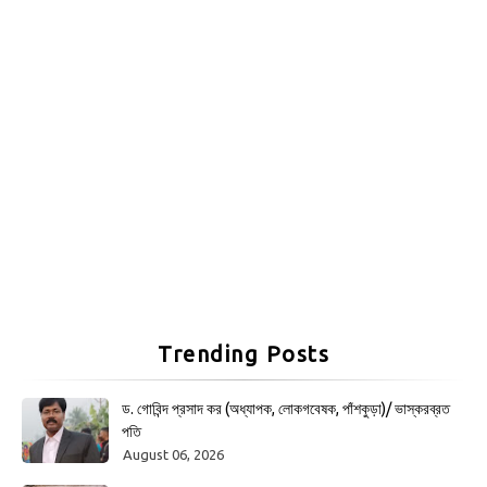
Trending Posts
ড. গোবিন্দ প্রসাদ কর (অধ্যাপক, লোকগবেষক, পাঁশকুড়া)/ ভাস্করব্রত
পতি
August 06, 2026