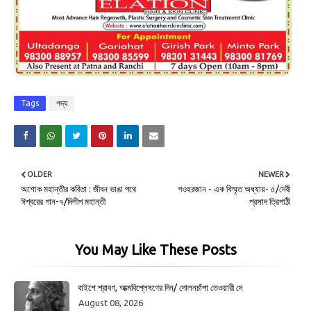
Tags
গদ্য
OLDER
NEWER
অশোক মহান্তীর কবিতা : জীবন ভাঙা পথে
গওহরজান - এক বিস্মৃত অধ্যায়- ৫/দেবী
ঈশ্বরের গান-৭/দিলীপ মহান্তী
প্রসাদ ত্রিপাঠী
You May Like These Posts
বাইশে শ্রাবণ, আত্মবিশ্লেষণের দিন/ দোলনচাঁপা তেওয়ারী দে
August 08, 2026