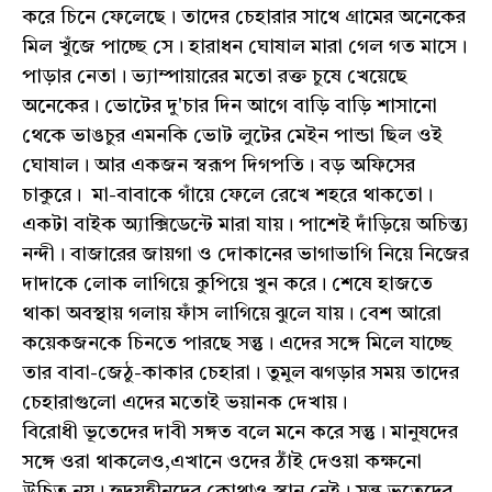
করে চিনে ফেলেছে। তাদের চেহারার সাথে গ্রামের অনেকের
মিল খুঁজে পাচ্ছে সে। হারাধন ঘোষাল মারা গেল গত মাসে।
পাড়ার নেতা। ভ্যাম্পায়ারের মতো রক্ত চুষে খেয়েছে
অনেকের। ভোটের দু'চার দিন আগে বাড়ি বাড়ি শাসানো
থেকে ভাঙচুর এমনকি ভোট লুটের মেইন পান্ডা ছিল ওই
ঘোষাল। আর একজন স্বরূপ দিগপতি। বড় অফিসের
চাকুরে। মা-বাবাকে গাঁয়ে ফেলে রেখে শহরে থাকতো।
একটা বাইক অ্যাক্সিডেন্টে মারা যায়। পাশেই দাঁড়িয়ে অচিন্ত্য
নন্দী। বাজারের জায়গা ও দোকানের ভাগাভাগি নিয়ে নিজের
দাদাকে লোক লাগিয়ে কুপিয়ে খুন করে। শেষে হাজতে
থাকা অবস্থায় গলায় ফাঁস লাগিয়ে ঝুলে যায়। বেশ আরো
কয়েকজনকে চিনতে পারছে সন্তু। এদের সঙ্গে মিলে যাচ্ছে
তার বাবা-জেঠু-কাকার চেহারা। তুমুল ঝগড়ার সময় তাদের
চেহারাগুলো এদের মতোই ভয়ানক দেখায়।
বিরোধী ভূতেদের দাবী সঙ্গত বলে মনে করে সন্তু। মানুষদের
সঙ্গে ওরা থাকলেও,এখানে ওদের ঠাঁই দেওয়া কক্ষনো