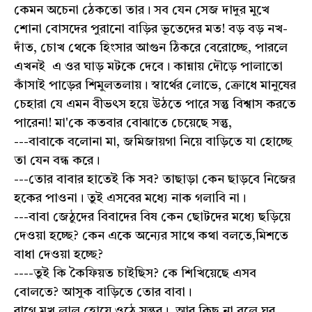
কেমন অচেনা ঠেকতো তার। সব যেন সেজ দাদুর মুখে
শোনা বোসদের পুরানো বাড়ির ভূতেদের মত! বড় বড় নখ-
দাঁত, চোখ থেকে হিংসার আগুন ঠিকরে বেরোচ্ছে, পারলে
এখনই এ ওর ঘাড় মটকে দেবে। কান্নায় দৌড়ে পালাতো
কাঁসাই পাড়ের শিমুলতলায়। স্বার্থের লোভে, ক্রোধে মানুষের
চেহারা যে এমন বীভৎস হয়ে উঠতে পারে সন্তু বিশ্বাস করতে
পারেনা! মা'কে কতবার বোঝাতে চেয়েছে সন্তু,
---বাবাকে বলোনা মা, জমিজায়গা নিয়ে বাড়িতে যা হোচ্ছে
তা যেন বন্ধ করে।
---তোর বাবার হাতেই কি সব? তাছাড়া কেন ছাড়বে নিজের
হকের পাওনা। তুই এসবের মধ্যে নাক গলাবি না।
---বাবা জেঠুদের বিবাদের বিষ কেন ছোটদের মধ্যে ছড়িয়ে
দেওয়া হচ্ছে? কেন একে অন্যের সাথে কথা বলতে,মিশতে
বাধা দেওয়া হচ্ছে?
----তুই কি কৈফিয়ত চাইছিস? কে শিখিয়েছে এসব
বোলতে? আসুক বাড়িতে তোর বাবা।
রাগে মুখ লাল হোয়ে ওঠে সন্তুর। আর কিছু না বলে ঘর