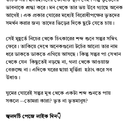
উচিত নয়। হৃদয়হীনদের কোথাও স্থান নেই। সন্তু ভূতেদের
ভাবনাকে শ্রদ্ধা করে। মন থেকে তার ভয় উবে গ্যাছে অনেক
আগেই। এক প্রকার ঘোরের মধ্যেই বিরোধীপক্ষের ভূতদের
সমর্থন করার জন্য তাদের ভিড়ের দিকে ছুটে যেতে চায়।
সেই মুহূর্তে নিচের থেকে চিৎকারের শব্দ শুনে সন্তুর সম্বিৎ
ফেরে। তাকিয়ে দেখে অনেকগুলো টর্চের আলো তার নাম
ধরে ডাকতে ডাকতে এগিয়ে আসছে। কিন্তু সন্তুর পা সেখান
থেকে যেন কিছুতেই নড়ছে না, গলা থেকে আওয়াজ
বেরুচ্ছে না। এদিকে ঘরের ছায়া মূর্ত্তিরা হঠাৎ করে সব
উধাও।
ঘুমের ঘোরেই সন্তুর মুখ থেকে একটা শব্দ শুনতে পায়
সকলে --তোমরা কারা? ভূত না ভূতমানুষ?
জ্বলদর্চি পেজে লাইক দিন👇