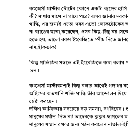
কংগ্রেসী মাস্টার ঠোঁটের কোণে একটা ব্যঙ্গের হ
কী? মাথায় মাখে না গায়ে পরে? এসব জানার দরক
গান্ধি, এর জন্যই এতো খবর এতো লোকটোকের আগ
না ব্যাঙের ছাতা,করেছেন, ওসব কিছু-টিছু নয়।স
হতে হয়, ভালো রকম ইংরেজিতে স্পীচ দিতে জান
নাম,হাঁকডাক!
কিন্তু গান্ধিজির সম্বন্ধে এই ইংরেজিতে কথা বলা
চন্দ্র।
কংগ্রেসী মাস্টারমশাই কিছু বলার আগেই গঙ্গাধর 
অহিংসর কতখানি শক্তি গান্ধি তাঁর আন্দোলন দিয়ে ব
চেষ্টা করছেন।
দক্ষিণ আফ্রিকায় সবচেয়ে বড় সমস্যা, বর্ণবিদ্বে
মানুষের মর্যাদা দিত না! তাদেরকে কুকুর-ছাগলে
মানুষের সম্মান রক্ষার জন্য গঠন করলেন নাতাল-ইণ্