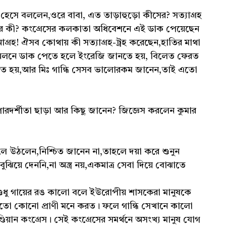
াসি হেসে বললেন,ওরে বাবা, এত তাড়াহুড়ো কীসের? সত্যাগ্রহ
ার কী? কংগ্রেসের কলকাতা অধিবেশনে এই ডাক পেয়েছেন
্রহ! ঐসব কোথায় কী সত্যাগ্রহ-ট্রহ করেছেন,হাতির মাথা
ম্মেলনে ডাক পেতে হলে ইংরেজি জানতে হয়, বিলেত ফেরত
তে হয়,আর মিঃ গান্ধি সেসব ভালোরকম জানেন,তাই এতো
য় পারদর্শীতা ছাড়া আর কিছু জানেন? জিজ্ঞেস করলেন কুমার
বলে উঠলেন,নিশ্চিত জানেন না,তাহলে দয়া করে শুনুন
ুঝিয়ে দেননি,না অস্ত্র নয়,একমাত্র সেবা দিয়ে বোঝাতে
ষ। শুধু গায়ের রঙ কালো বলে ইউরোপীয় শাসকেরা মানুষকে
র মতো কোনো প্রাণী মনে করত। ফলে গান্ধি সেখানে কালো
ডিয়ান কংগ্রেস। সেই কংগ্রেসের সমর্থনে অসংখ্য মানুষ যোগ