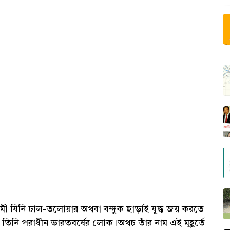
ী যিনি ঢাল-তলোয়ার অথবা বন্দুক ছাড়াই যুদ্ধ জয় করতে
 তিনি পরাধীন ভারতবর্ষের লোক।অথচ তাঁর নাম এই মুহূর্তে