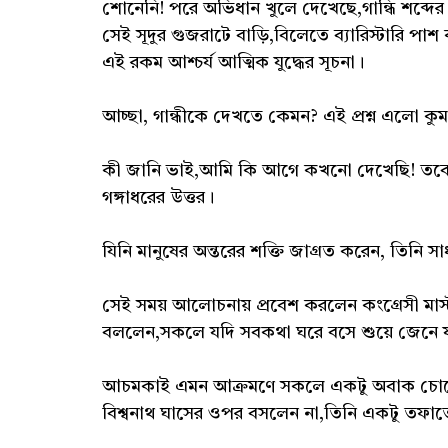
শোনেনি! পরে অভিধান খুলে দেখেছে,গান্ধি শব্দের 
সেই সূদুর গুজরাটে বাড়ি,বিলেতে ব্যারিস্টারি 
এই রকম আশ্চর্য আত্মিক যুদ্ধের সূচনা।
আচ্ছা, গান্ধীকে দেখতে কেমন? এই প্রশ্ন এলো কুমা
কী জানি ভাই,আমি কি আগে কখনো দেখেছি! তবে তাঁ
গঙ্গাধরের উত্তর।
যিনি মানুষের অন্তরের শক্তি জাগ্রত করেন, তিনি সা
সেই সময় আলোচনায় প্রবেশ করলেন কংগ্রেসী মাস্ট
বললেন,সকলে যদি সবকথা ঘরে বসে শুয়ে জেনে যা
আচমকাই এমন আক্রমণে সকলে একটু অবাক চো
বিশ্বনাথ ঘাসের ওপর বসলেন না,তিনি একটু তফা