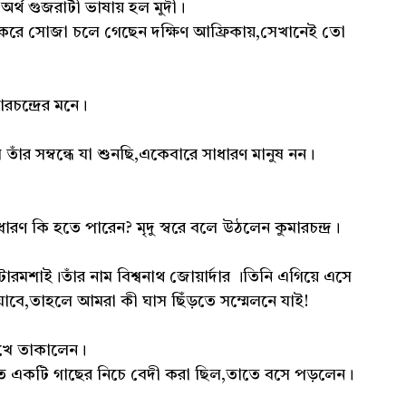
অর্থ গুজরাটী ভাষায় হল মুদী।
পাশ করে সোজা চলে গেছেন দক্ষিণ আফ্রিকায়,সেখানেই তো
রচন্দ্রের মনে।
র সম্বন্ধে যা শুনছি,একেবারে সাধারণ মানুষ নন।
ধারণ কি হতে পারেন? মৃদু স্বরে বলে উঠলেন কুমারচন্দ্র।
ারমশাই।তাঁর নাম বিশ্বনাথ জোয়ার্দার ।তিনি এগিয়ে এসে
বে,তাহলে আমরা কী ঘাস ছিঁড়তে সম্মেলনে যাই!
খে তাকালেন।
তে একটি গাছের নিচে বেদী করা ছিল,তাতে বসে পড়লেন।