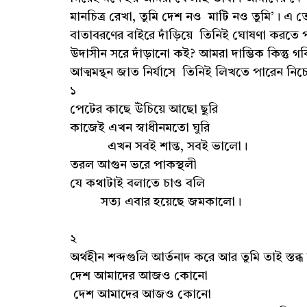
মানচিত্র রেখা, তুমি দেশ নও মাটি নও তুমি’। এ তো শু
বাতাবরণের বাইরে দাঁড়িয়ে তিনিই ঘোষণা করতে পার
উদাসীন সরে দাঁড়ানো কই? আমরা দাম্ভিক কিন্তু গর্বিত
আত্মমন্থন জাত নির্যাসে তিনিই লিখতে পারেন 
১
পেটের কাছে উঁচিয়ে আছো ছুরি
কাজেই এখন স্বাধীনমতো ঘুরি
এখন সবই শান্ত, সবই ভালো।
তরল আগুন ভরে পাকস্থলী
যে কথাটাই বলাতে চাও বলি
সত্য এবার হয়েছে জমকালো।
২
অর্থহীন শব্দগুলি আর্তনাদ করে আর তুমি তাই স্তব
দেশ আমাদের আজও কোনো
দেশ আমাদের আজও কোনো