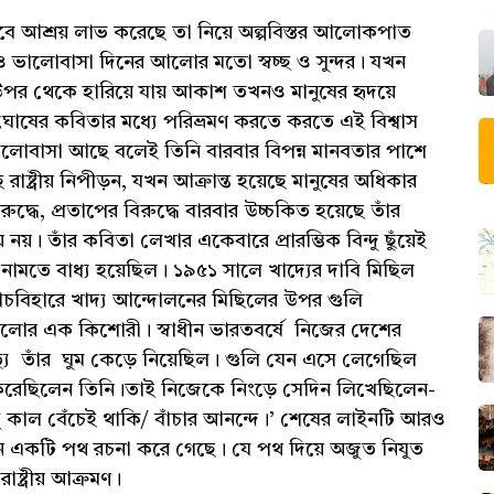
াবে আশ্রয় লাভ করেছে তা নিয়ে অল্পবিস্তর আলোকপাত
েও ভালোবাসা দিনের আলোর মতো স্বচ্ছ ও সুন্দর। যখন
 উপর থেকে হারিয়ে যায় আকাশ তখনও মানুষের হৃদয়ে
্খ ঘোষের কবিতার মধ্যে পরিভ্রমণ করতে করতে এই বিশ্বাস
ালোবাসা আছে বলেই তিনি বারবার বিপন্ন মানবতার পাশে
াষ্ট্রীয় নিপীড়ন, যখন আক্রান্ত হয়েছে মানুষের অধিকার
ুদ্ধে, প্রতাপের বিরুদ্ধে বারবার উচ্চকিত হয়েছে তাঁর
ে নয়। তাঁর কবিতা লেখার একেবারে প্রারম্ভিক বিন্দু ছুঁয়েই
 নামতে বাধ্য হয়েছিল। ১৯৫১ সালে খাদ্যের দাবি মিছিল
চবিহারে খাদ্য আন্দোলনের মিছিলের উপর গুলি
লোর এক কিশোরী। স্বাধীন ভারতবর্ষে নিজের দেশের
ৃত্যু তাঁর ঘুম কেড়ে নিয়েছিল। গুলি যেন এসে লেগেছিল
ব করেছিলেন তিনি।তাই নিজেকে নিংড়ে সেদিন লিখেছিলেন-
ু কাল বেঁচেই থাকি/ বাঁচার আনন্দে।’ শেষের লাইনটি আরও
 যেন একটি পথ রচনা করে গেছে। যে পথ দিয়ে অজুত নিযুত
াষ্ট্রীয় আক্রমণ।