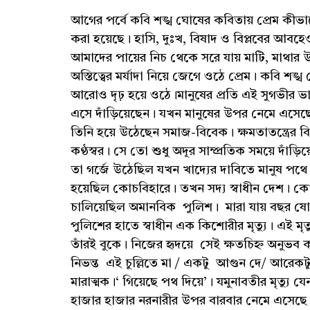
আগের পর্বে কবি শঙ্খ ঘোষের কবিতায় প্রেম কীভ
করা হয়েছে। হাসি, দুঃখ, বিষাদ ও বিপ্লবের আবহ
আমাদের পায়ের নিচ থেকে সরে যায় মাটি, মাথার
অস্তিত্বের মর্যাদা নিয়ে জেগে ওঠে প্রেম। কবি শঙ
আরোও দৃঢ় হয়ে ওঠে।মানুষের প্রতি এই সুগভীর ভ
এসে দাঁড়িয়েছেন। যখন মানুষের উপর নেমে এসেছে র
তিনি হয়ে উঠেছেন সমাজ-বিবেক। ক্ষমতাতন্ত্রের বির
কণ্ঠস্বর। সে তো শুধু অদূর সাম্প্রতিক সময়ে দাঁড়িয়
তা গর্জে উঠেছিল যখন খাদ্যের দাবিতে মানুষ পথে
হয়েছিল কোচবিহারে। তখন সদ্য স্বাধীন দেশ। কো
চালিয়েছিল অমানবিক পুলিশ। মারা যায় বছর ষো
পুলিশের হাতে স্বাধীন এক কিশোরীর মৃত্যু। এই ম
তাঁরই বুকে। নিজের হৃদয়ে সেই ক্ষতচিহ্ন অনুভ
নিভন্ত এই চুল্লিতে মা / একটু আগুন দে/ আরেকট
মারাত্মক।‘ গিয়েছে পথ দিয়ে’। যমুনাবতীর মৃত্যু
হাজার হাজার নরনারীর উপর বারবার নেমে এসেছে র