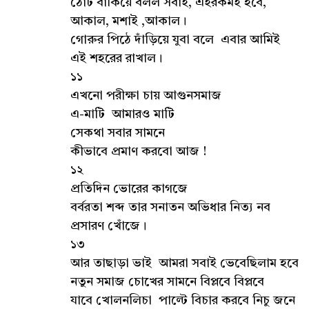
ঠোঁট বাঁকিয়ে বলল সবাই, এইরকমই হবে,
আকাল, মশাই ,আকাল।
গোরুর পিঠে দাঁড়িয়ে যুবা বলে এবার আমিই
এই শহরের রাখাল।
১১
এখনো পরীক্ষা চায় আগুনসমাজ
এ-মাটি আমারও মাটি
সেকথা সবার সামনে
কীভাবে প্রমাণ করবো আজ !
১২
প্রতিদিন ভোরের কাগজে
বর্বরতা শব্দ তার সনাতন অভিধার নিত্য নব
প্রসারণ খোঁজে।
১৩
আর তাছাড়া ভাই আমরা সবাই ভেবেছিলাম হবে
নতুন সমাজ চোখের সামনে বিপ্লবে বিপ্লবে
যাবে খোলনলিচা পাল্টে বিচার করবে নিচু জনে