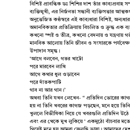
বিশিষ্ট প্রাবন্ধিক ডঃ শিশির দাশ তাঁর কাব্যপ্রবা
ব্যক্তিমুখী, এর নির্জনতা সন্ধানী ব্যক্তিসত্তার আ
অনুত্তেজিত কণ্ঠস্বরে এই কাব্যধারা বিশিষ্ট, অন্
অমানবিকতার প্রতিক্রিয়ায় বিচলিত ও ক্রুদ্ধ এক ব্যক্
কখনো স্পষ্ট ও তীব্র, কখনো বেদনায় ও যন্ত্রণা
মানবিক আলোয় তিনি জীবন ও সংসারকে পর্যবেক্ষণ
উপাদান সমৃদ্ধ।
‘আগে বলবেন, গতর খাটো
পরে মারবেন লাথি
আগে কথার ধুল ওড়াবেন
পরে দাঁতকপাটি
গাব না আর গান।’
অথবা তিনি যখন লেখেন- “ প্রতিদিন ভোরের কাগজে
হয় না তিনি খবরের কাগজ পড়ছেন, মনে হয়ে তিন
খুললে বিভীষিকা নিয়ে যে খবরগুলি প্রতিদিন উঠ
এবং এর থেকে মুখ লুকিয়ে ‘ একমুঠো বাঁচবার মতো প্
গিয়েই মনে হয় আমরা ফেলছি ভাষা। আমাদের দেশ কি 