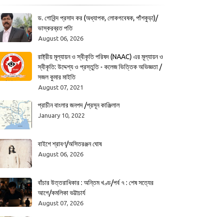
ড. গোবিন্দ প্রসাদ কর (অধ্যাপক, লোকগবেষক, পাঁশকুড়া)/
ভাস্করব্রত পতি
August 06, 2026
রাষ্ট্রীয় মূল্যায়ন ও স্বীকৃতি পরিষদ (NAAC) এর মূল্যায়ন ও
স্বীকৃতি: উদ্দেশ্য ও প্রস্তুতি - কলেজ ভিত্তিক অভিজ্ঞতা /
সজল কুমার মাইতি
August 07, 2021
প্রাচীন বাংলার জনপদ /প্রসূন কাঞ্জিলাল
January 10, 2022
বাইশে শ্রাবণ/অসিতরঞ্জন ঘোষ
August 06, 2026
বাঁচার উত্তরাধিকার : অন্তিম খণ্ড/পর্ব ৭ : শেষ সত্যের
আগে/কমলিকা ভট্টাচার্য
August 07, 2026