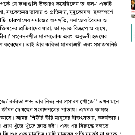
হ সম্পর্কে যে কথাগুলি উচ্চারণ করেছিলেন তা হল-‘ একটি
ত্মকথা, সংকেতময় ভাষায় ও প্রতিমায়, মৃদুকোমল ছন্দস্পর্শে
যধারাটি চারপাশের সমাজের অসঙ্গতি, সমাজের বৈষম্য ও
তিমনের প্রতিবাদের ধারা, তা মূলত বিদ্রূপে ও ব্যঙ্গে,
য় গভীর।’ সংবেদনশীল মানসলোক এবং অনুভবী হৃদয়ের
 করেছেন। তাই তাঁর কবিতা মানবাশ্রয়ী এবং সমাজঘনিষ্ঠ
/ বর্বরতা শব্দ তার নিত্য নব প্রসারণ খোঁজে’’ তখন মনে
ি জীবন দেখছেন সংবাদপত্রের পাতায়। এখনও কাগজ
ে আসে। আমরা শিউরি উঠি মানুষের বীভৎসতায়, কদর্যতায়।
রাণ খুঁজে খুঁজে ক্লান্ত হই’। এবং এর বিরুদ্ধে বলতে
শুধু এক মানচিত্র। যদি মানুষের প্রতি মমত্বই না থাকে।‘