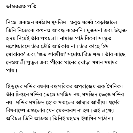
ভাস্করব্রত পতি
নিজে একজন ধর্মপ্রাণ মুসলিম। তবুও ধর্মের বেড়াজালে
তিনি নিজেকে কখনও আবদ্ধ করেননি। মুক্তমনা এবং উন্মুক্ত
হৃদয় নিয়েই তাঁর পথচলা। নামাজ পাঠ কিংবা সংস্কৃত
মন্ত্রোচ্চারণে তাঁর ঠোঁট আটকায় না। তাঁর কাছে 'ঈদ
মোবারক' এবং 'শুভ শারদীয়া' সমোচ্চারিত শব্দ। তাঁর কাছে
দেওয়ালী পুতুল এবং পীরের থানের ঘোড়া সমান সমাদর
পায়।
হিন্দুদের মন্দির রক্ষায় বদ্ধপরিকর অপরাজেয় এক সৈনিক।
তাঁর চিন্তনে মন্দির ভেঙে মসজিদ নয়, মসজিদ ভেঙে মন্দির
নয়। মন্দির মসজিদ হোক সকলের আত্মার আত্মীয়। ধর্মের
বিষবাষ্পে এগুলোর যেন মেরুকরণ না হয়। এই লক্ষ্যে
অবিচল তিনি আজও। তিনিই মহম্মদ ইয়াসিন পাঠান।