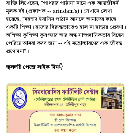
ব্যক্তি লিখেছেন, "পাথরার পাঠান" নামে এক আত্মজীবনী
মূলক বই (প্রকাশক -- arindam's)। সেখানে লেখা
হয়েছে, "মহম্মদ ইয়াসিন পাঠান আসলে আমাদের কাছে
একটি শিক্ষা। হাজার বিরুদ্ধতাতেও হাল না ছাড়ার প্রেরণা।
অশিক্ষা কুশিক্ষা কুসংস্কার আর অন্ধ সাম্প্রদায়িকতার বিদ্বেষ
পেরিয়ে'আমরা করব জয়' -- এই মন্ত্রোচ্চারণের এক জীবন্ত
প্রণোদনা"।
জ্বলদর্চি পেজে লাইক দিন👇