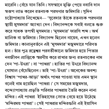
মারেনি। বেঁচে যান তিনি। সসম্মানে মুক্তি পেয়ে নবাবি দান
স্বরূপ লাভ করেন রতনচক পরগণার জমিদারি। সুদিন
চট্টোপাধ্যায় লিখেছেন— ‘সুবেদার তাঁকে রতনচক পরগনার
স্থায়ী মুসমদার’ অ্যাখ্যা দেন। বিদ্যানন্দকে সবাই বলতে শুরু
করে সাধক তপস্বী মুসমদার। ‘মুসমদার’ ফারসি শব্দ। অর্থ
মালিক বা জমিদার। বিদ্যানন্দ ছিলেন নায়েব, এখন হলেন
জমিদার। কালানুবর্তনে এই ‘মুসমদার’ মজুমদারে পরিণত
হল।‌ তাঁর পুত্র রত্নেশ্বর পরবর্তীকালে জমিদার হয়ে পিতার
নবজীবন প্রাপ্তিকে স্মরণীয় করে রাখার জন্য রতনচকের নাম
দেন 'পা-উৎরা’। বা ‘পাথরা’। হাতির পা উৎরে বিদ্যানন্দ
ঘোষাল বেঁচেছিলেন। তাই ‘পা-উৎরা’। অনেকের অবশ্য
বিশ্বাস ‘পাথর-আড়া’ অর্থাৎ পাথর পাওয়া যায় এমন স্থান
বলেই নাম হয়েছিল ‘পাথরা।' সে সময়ের মজুমদার,
বন্দ্যোপাধ্যায় প্রভৃতি পরিবার পাথরায় তৈরি করেন নানা
মন্দির। এই পাথরা ইতিহাসের স্রোত বেয়ে হয়ে উঠেছে
‘মন্দিরময় পাথরা’। সেই পাথরার মন্দিরগুলি এই ইয়াসিন