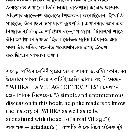
সমসাময়িক নীলকণ্ঠ মজুমদারের (রামদয়ালের ভাই)
জন্মস্থানও এখানে। তিনি ঢাকা, রাজশাহী কলেজ ছাড়াও
ওড়িশার র‍্যাভেনশ কলেজে শিক্ষকতা করেছিলেন। ইংরাজি
সাহিত্যে তাঁর ছিল অসাধারণ ব্যুৎপত্তি। এখানকার আর এক
বিখ্যাত ব্যক্তিত্ব ড. শান্তিময় বন্দ্যোপাধ্যায়। চিকিৎসা শাস্ত্রে
তাঁর অসাধারণ দক্ষতা ছিল। ডেভিড ম্যাকাচ্চিয়ানও এক
সময় তাঁর মন্দির সংক্রান্ত গবেষণামূলক গ্রন্থে উল্লেখ
করেছিলেন পাথরার কথা।
এছাড়া পশ্চিম মেদিনীপুরের জেলা শাসক ড. রশ্মি কোমলের
উদ্যোগে পাথরা নিয়ে একটি ইংরেজি ভাষায় বই লিখেছেন
"PATHRA -- A VILLAGE OF TEMPLES"। সেখানে
জেলাশাসক লিখেছেন, "A simple and unpretentious
discussion in this book, help the readers to know
the history of PATHRA as well as to be
acquainted with the soil of a real Village" (
প্রকাশক -- arindam's )। সম্প্রতি তাঁকে নিয়ে জনৈক দুই