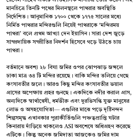
রেনেল সাহেব একটি ঐতিহাসিক মানচিত্র তৈরি করেন। এই
মানচিত্রে তিনটি পথের মিলনস্থলে পাথরার অবস্থিতি
নির্দেশিত। আনুমানিক ১৭০০ থেকে ১৭৭৫ সালের মধ্যে
নির্মিত পাথরার মন্দিরগুলি নিয়েই পাথরাকে ‘মন্দিরময়
পাথরা’ বলে প্রথম আখ্যা দেন ইয়াসিন। সারা দেশ জুড়ে
সাম্প্রদায়িক সম্প্রীতির নিদর্শন হিসেবে গড়ে উঠতে চায়
পাথরা।
বর্তমানে অবশ্য ২৮ বিঘা জমির ওপর ঝোপঝাড় জঙ্গলে
ঢাকা মাত্র ৩৪ টি মন্দির রয়েছে। বাকি মন্দির তলিয়ে গেছে
কংসাবতীর জলে। আরও কিছু মন্দির কংসাবতীর ভয়াল
গ্রাসের অপেক্ষায় প্রহর গুনছে। একদিকে নদীর করাল গ্রাস,
অন্যদিকে স্বার্থান্বেষী, ধর্মভীরু এবং দুরভিসন্ধি যুক্ত মানুষের
লোভ ও অসহযোগিতা— এগুলির মাঝে পড়ে দৃষ্টিনন্দন
শিল্পসমৃদ্ধ এখানকার পুরাকীর্তিগুলি পঞ্চত্বপ্রাপ্তি ঘটার
কিনারায় দাঁড়িয়ে থাকলেও ASI অবশেষে অধিগ্রহণ করেছে
এটিকে। কিন্তু অনেক জমিদাতা আজকেও জমির দাম