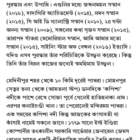
পুরস্কার এবং উপাধি। এগুলির মধ্যে জঙ্গলমহল সম্মান
(২০১৮), দাদাগিরি অ্যাচিভমেন্ট (২০১৪), ভ্রমণ সম্মান
(২০১৫), সি আই ডি গ্যালান্ট্রি সম্মান (২০১০), ২৪ ঘন্টা
অনন্য সম্মান (২০০৯), সকলের কথা সৃজন সম্মান (২০১৫),
তারাপদ সাঁতরা মেমোরিয়াল সম্মান, আমি আমার মতো
সম্মান (২০১৫), সাইনিং স্টার অফ বেঙ্গল (২০১৬) ইত্যাদি।
যদিও এসব পুরস্কার তাঁর পরিচিতিকে উজ্জ্বল করেছে। কিন্তু
তিনি তাঁর বিরল কাজের জন্যেই স্বমহিমায় উজ্জ্বল।
মেদিনীপুর শহর থেকে ১০ কিমি দূরেই পাথরা। মোহনপুর
সেতুর তলা থেকে (আমতলা স্টপ) ডানদিকে ‘কপিশা’
নদীকে পাশে রেখে সোজা পূর্বে গেলেই হাতিহলকা গ্রাম।
এরপর কলাইচণ্ডী খাল। তা পেরোলেই মন্দিরময় পাথরা।
এক সময়ের কপিশা নদী কিন্তু আজকের কংসাবতী বা
কাঁসাই নামেই সকলে জানে। ১৭৭৯ সালে ইস্ট ইণ্ডিয়া
কোম্পানীর তৎকালীন সরকারি সার্ভেয়ার জেনারেল জেমস