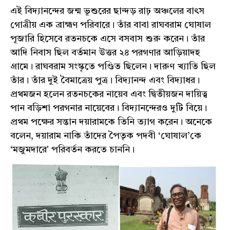
এই বিদ্যানন্দের জন্ম ভূশুরের ছান্দড় রাঢ় অঞ্চলের বাৎস
গোত্রীয় এক ব্রাহ্মণ পরিবারে। তাঁর বাবা রাঘবরাম ঘোষাল
পূজারি হিসেবে রতনচকে এসে বসবাস শুরু করেন। তাঁর
আদি নিবাস ছিল বর্তমান উত্তর ২৪ পরগণার আড়িয়াদহ
গ্রামে। রাঘবরাম সংস্কৃতে পণ্ডিত ছিলেন। দারুণ খ্যাতি ছিল
তাঁর। তাঁর দুই বৈমাত্রেয় পুত্র। বিদ্যানন্দ এবং বিদ্যাধর।
প্রথমজন হলেন রতনচকের নায়েব এবং দ্বিতীয়জন দায়িত্ব
পান বড়িশা পরগনার নায়েবের। বিদ্যানন্দেরও দুটি বিয়ে।
প্রথম পক্ষের সন্তান দয়ারামকে তিনি ত্যাগ করেন। অনেকে
বলেন, দয়ারাম নাকি তাঁদের পৈতৃক পদবী ‘ঘোষাল’কে
‘মজুমদারে' পরিবর্তন করতে চাননি।