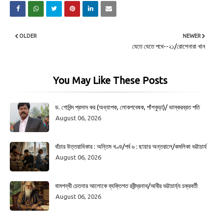
OLDER
NEWER
যেতে যেতে পথে--২১/রোশেনারা খান
You May Like These Posts
ড. গোবিন্দ প্রসাদ কর (অধ্যাপক, লোকগবেষক, পাঁশকুড়া)/ ভাস্করব্রত পতি
August 06, 2026
বাঁচার উত্তরাধিকার : অন্তিম খণ্ড/পর্ব ৬ : ছায়ার অন্তরালে/কমলিকা ভট্টাচার্য
August 06, 2026
বামপন্থী চেতনার আলোকে ব্যক্তিগত রবীন্দ্রনাথ/আবীর ভট্টাচার্য্য চক্রবর্তী
August 06, 2026