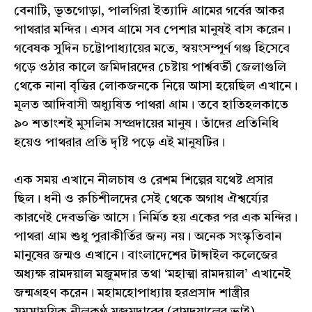
বেনাটি, ভূতগোড়া, পালগিরা ইত্যাদি গ্রামের গর্বের আকর
পাথরার মন্দির। এসব গ্রামে সব পেশার মানুষই বাস করেন।
গবেষক সুদিন চট্টোপাধ্যায়ের মতে, স্বয়ংসম্পূর্ণ গঞ্জ হিসেবে
গড়ে ওঠার কালে জমিদারদের চেষ্টায় পার্শ্ববর্তী জেলাগুলি
থেকে নানা বৃত্তির লোকজনকে নিয়ে আসা হয়েছিল এখানে।
মূলত আদিবাসী অধ্যুষিত পাথরা গ্রাম। তবে হাতিহলকাতে
৯০ শতাংশই মুসলিম সম্প্রদায়ের মানুষ। তাঁদের প্রতিনিধি
হয়েও পাথরার প্রতি দৃষ্টি পড়ে এই মানুষটির।
এক সময় এখানে নীলচাষ ও রেশম শিল্পের যথেষ্ট প্রসার
ছিল। ধনী ও রুচিশীলদের সেই থেকে অগাধ ঐশ্বর্য্যের
কারণেই দেবভক্তি আসে। নির্মিত হয় একের পর এক মন্দির।
পাথরা গ্রাম শুধু পুরাকীর্তির জন্য নয়। অনেক সংস্কৃতিবান
মানুষের জন্মও এখানে। বাংলাদেশের টাঙ্গাইল কলেজের
অধ্যক্ষ রামদয়াল মজুমদার তথা ‘মহাত্মা রামদয়াল’ এখানেই
জন্মগ্রহণ করেন। মহামহোপাধ্যায় হরপ্রসাদ শাস্ত্রীর