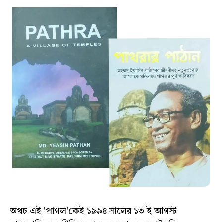
অথচ এই 'পাগল'কেই ১৯৯৪ সালের ১৩ ই আগস্ট