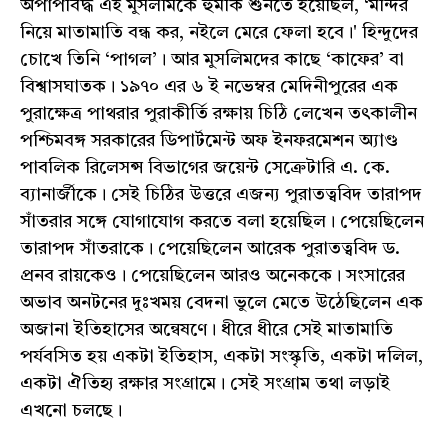
অপাপবিদ্ধ এই মুসলমিকে হুমকি শুনতে হয়েছিল, ‘মন্দির
নিয়ে মাতামাতি বন্ধ কর, নইলে মেরে ফেলা হবে।' হিন্দুদের
চোখে তিনি ‘পাগল’। আর মুসলিমদের কাছে ‘কাফের’ বা
বিশ্বাসঘাতক। ১৯৭০ এর ৬ ই নভেম্বর মেদিনীপুরের এক
পুরাক্ষেত্র পাথরার পুরাকীর্তি রক্ষায় চিঠি লেখেন তৎকালীন
পশ্চিমবঙ্গ সরকারের ডিপার্টমেন্ট অফ ইনফরমেশন অ্যাণ্ড
পাবলিক রিলেসন্স বিভাগের জয়েন্ট সেক্রেটারি এ. কে.
ব্যানার্জীকে। সেই চিঠির উত্তরে এজন্য পুরাতত্ববিদ তারাপদ
সাঁতরার সঙ্গে যোগাযোগ করতে বলা হয়েছিল। পেয়েছিলেন
তারাপদ সাঁতরাকে। পেয়েছিলেন আরেক পুরাতত্ববিদ ড.
প্রনব রায়কেও। পেয়েছিলেন আরও অনেককে। সংসারের
অভাব অনটনের দুঃখময় বেদনা ভুলে মেতে উঠেছিলেন এক
অজানা ইতিহাসের অন্বেষণে। ধীরে ধীরে সেই মাতামাতি
পর্যবসিত হয় একটা ইতিহাস, একটা সংস্কৃতি, একটা দলিল,
একটা ঐতিহ্য রক্ষার সংগ্রামে। সেই সংগ্রাম তথা লড়াই
এখনো চলছে।