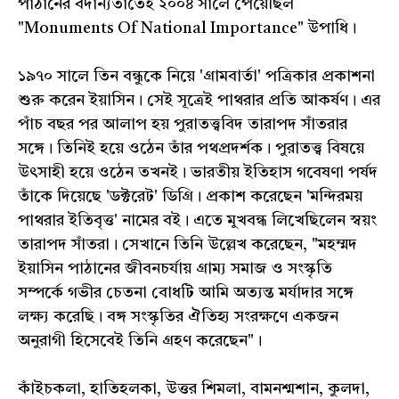
পাঠানের বদান্যতাতেই ২০০৪ সালে পেয়েছিল
"Monuments Of National Importance" উপাধি।
১৯৭০ সালে তিন বন্ধুকে নিয়ে 'গ্রামবার্তা' পত্রিকার প্রকাশনা
শুরু করেন ইয়াসিন। সেই সূত্রেই পাথরার প্রতি আকর্ষণ। এর
পাঁচ বছর পর আলাপ হয় পুরাতত্ত্ববিদ তারাপদ সাঁতরার
সঙ্গে। তিনিই হয়ে ওঠেন তাঁর পথপ্রদর্শক। পুরাতত্ত্ব বিষয়ে
উৎসাহী হয়ে ওঠেন তখনই। ভারতীয় ইতিহাস গবেষণা পর্ষদ
তাঁকে দিয়েছে 'ডক্টরেট' ডিগ্রি। প্রকাশ করেছেন 'মন্দিরময়
পাথরার ইতিবৃত্ত' নামের বই। এতে মুখবন্ধ লিখেছিলেন স্বয়ং
তারাপদ সাঁতরা। সেখানে তিনি উল্লেখ করেছেন, "মহম্মদ
ইয়াসিন পাঠানের জীবনচর্যায় গ্রাম্য সমাজ ও সংস্কৃতি
সম্পর্কে গভীর চেতনা বোধটি আমি অত্যন্ত মর্যাদার সঙ্গে
লক্ষ্য করেছি। বঙ্গ সংস্কৃতির ঐতিহ্য সংরক্ষণে একজন
অনুরাগী হিসেবেই তিনি গ্রহণ করেছেন"।
কাঁইচকলা, হাতিহলকা, উত্তর শিমলা, বামনশ্মশান, কুলদা,