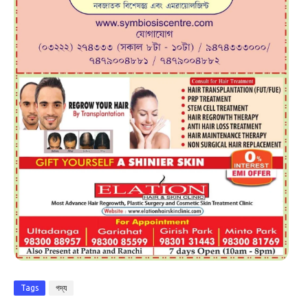
Tags
গদ্য