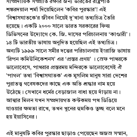
সাম্প্রদায়িক সম্প্রীতি রক্ষার জন্য ভারতের রাষ্ট্রপতি
শঙ্করদয়াল শর্মা দিয়েছিলেন 'কবির পুরস্কার’! এই
'বিশ্বাসঘাতকে'র জীবন নিয়েই দু'খানা তথ্যচিত্র তৈরি
হয়েছে। একটি ২০০০ সালে ভারত সরকারের ফিল্ম
ডিভিসনের উদ্যোগে কে. জি. দাসের পরিচালনায় ‘কাণ্ডারী’।
১৪ টি ভারতীয় ভাষায় অনুদিত হয়েছিল এই তথ্যচিত্র।
অন্যটি ১৯৯৯ সালে সমীর দত্তের পরিচালনায় ইংরাজি ভাষায়
'রিপন কমিউনিকেশনস' এর ‘প্রস্তর প্রণয়’ । স্রেফ পাথরকে
ভালোবেসে, পাথরার প্রস্তরময় মন্দিরকে ভালোবেসেই ঐ
'পাগল' তথা 'বিশ্বাসঘাতক' এক মুসলিম মানুষ সারা দেশের
পুরাতত্ত্ব গবেষকদের কাছে এক অতি শ্রদ্ধার নাম হয়ে
উঠেছে। সেখানে ধর্মের বেড়াজাল বাধা হয়ে দাঁড়ায় না।
আত্মার মিলন যখন সম্প্রদায়গত কন্টকময় পথ ডিঙিয়ে
যাওয়ার ক্ষমতা রাখে, তখন খুনের হুমকিও তুচ্ছ বলে মনে
হয় ইয়াসিনের।
এই মানুষটি কবির পুরস্কার ছাড়াও পেয়েছেন অজস্র সম্মান,