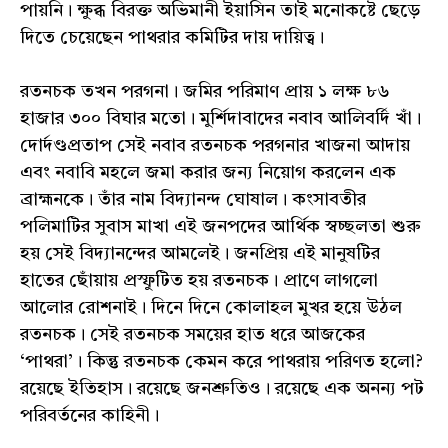
পায়নি। ক্ষুব্ধ বিরক্ত অভিমানী ইয়াসিন তাই মনোকষ্টে ছেড়ে
দিতে চেয়েছেন পাথরার কমিটির দায় দায়িত্ব।
রতনচক তখন পরগনা। জমির পরিমাণ প্রায় ১ লক্ষ ৮৬
হাজার ৩০০ বিঘার মতো। মুর্শিদাবাদের নবাব আলিবর্দি খাঁ।
দোর্দণ্ডপ্রতাপ সেই নবাব রতনচক পরগনার খাজনা আদায়
এবং নবাবি মহলে জমা করার জন্য নিয়োগ করলেন এক
ব্রাহ্মনকে। তাঁর নাম বিদ্যানন্দ ঘোষাল। কংসাবতীর
পলিমাটির সুবাস মাখা এই জনপদের আর্থিক স্বচ্ছলতা শুরু
হয় সেই বিদ্যানন্দের আমলেই। জনপ্রিয় এই মানুষটির
হাতের ছোঁয়ায় প্রস্ফুটিত হয় রতনচক। প্রাণে লাগলো
আলোর রোশনাই। দিনে দিনে কোলাহল মুখর হয়ে উঠল
রতনচক। সেই রতনচক সময়ের হাত ধরে আজকের
‘পাথরা’। কিন্তু রতনচক কেমন করে পাথরায় পরিণত হলো?
রয়েছে ইতিহাস। রয়েছে জনশ্রুতিও। রয়েছে এক অনন্য পট
পরিবর্তনের কাহিনী।