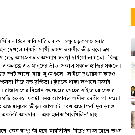
র্পিল লাইনে সারি সারি লোক। চক্ষু চড়কগাছ হবার
দেখলে চাকরি প্রার্থী তরুণ-তরুণীর ভীড় বলে ভ্রম
য় হেতু আমজনতার অসহায় অবস্থা দৃষ্টিগোচর হতো। কিন্তু
শি― একলপ্তে এত মানুষের ভীড়! সকাল সকাল হাজির সকলে।
্তার স্পষ্ট কালো ছায়া মুখমণ্ডলে। লাইনে দণ্ডায়মান কারও
অনিশ্চয়তা ঘিরে যত দুশ্চিন্তা। কুঁচকে থাকা কপালে সব্বাই
মুখে। রাজাবাজার বিজ্ঞান কলেজের গেটের বাইরে রোজকার
অস্বস্তি হলেও একটা সময় ব্যাপারটা অসীমা দেবীর গা-সওয়া
মানুষের ভীড়। ব্যাপারটা বেশ অত্যাশ্চর্য! দূর দূরান্ত
োর একটাই আবদার― এক ছটাক 'মারসিলিন' চাই।
ো কেন বাপু! কী হবে 'মারসিলিন' দিয়ে? বাংলাদেশে তখন