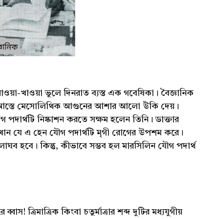
নাওয়া-খাওয়া ভুলে দিনরাত ব্যস্ত এক গবেষিকা। বৈজ্ঞানিক
তে আস্তে মেসোলিথিক আগুনের আশার আলো উঁকি দেয়।
পদার্থটি নিষ্কাশন করতে সক্ষম হলেন তিনি। ডাক্তার
েখান যে এ হেন যৌগ পদার্থটি মৃগী রোগের উপশম করে।
 লাঘব হবে। কিন্তু, কীভাবে সম্ভব হল মারসিলিন যৌগ পদার্থ
স! ত্রিমাত্রিক কিংবা চতুর্মাত্রার শব্দ দুটির মধ্যযুগীয়