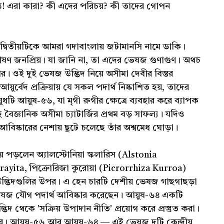
ে ওঠে! এরা কারা? কী এদের পরিচয়? কী তাদের গোপন
 দ্বিতীয়টিকে আমরা গদাবাংলায় জটামানসি নামে ডাকি।
ভীষণ জনপ্রিয়। যা জানি না, তা এদের ভেষজ গুণাগুণ। অথচ
ার। ওই দুই ভেষজ উদ্ভিদ নিয়ে অসীমা দেবীর বিস্তর
র্বেদ প্রক্রিয়ায় যে সকল পদার্থ নিষ্কাশিত হয়, তাদের
টি আয়ুষ-৫৬, যা মৃগী রুগীর ক্ষেত্রে ব্যবহার করে ব্যাপক
ৈজ্ঞানিক অসীমা চ্যাটার্জির প্রথম বড় সাফল্য। যদিও
বিষ্কারের নেশায় ছুটে চলেছে তাঁর অশ্বমেধ ঘোড়া।
ে পড়লেন অ্যালস্টোনিয়া স্কলারিস (Alstonia
rayita, পিক্রোরিজা কুরোয়া (Picrorrhiza Kurroa)
উদ্ভিদগুলির উপর। এ হেন চারটি দেশীয় ভেষজ গাছগাছড়া
ভেষজ যৌগ পদার্থ আবিষ্কার করেছেন। আয়ুষ-৬৪ একটি
উদ্ভিদ থেকে 'সক্রিয় উপাদান নীতি' প্রয়োগ করে প্রস্তুত করা।
ার। আয়ুষ-৫৬ আর আয়ুষ-৬৪ ― এই ভেষজ দুটি কেন্দ্রীয়