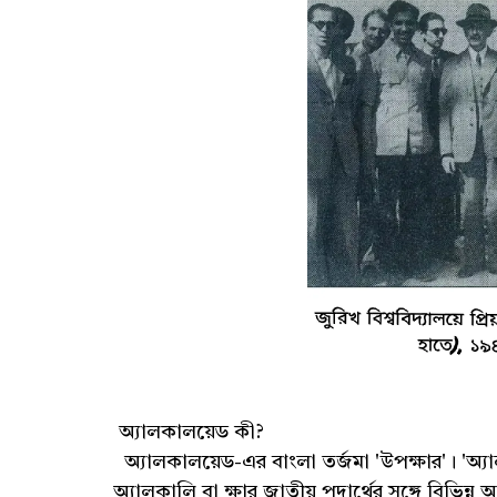
অ্যালকালয়েড কী?
অ্যালকালয়েড-এর বাংলা তর্জমা 'উপক্ষার'। 'অ্য
অ্যালকালি বা ক্ষার জাতীয় পদার্থের সঙ্গে বিভিন