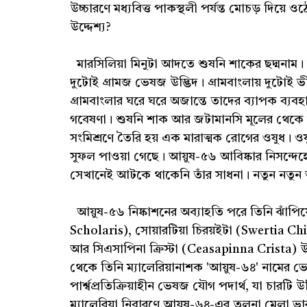
উচ্চারণে মধ্যবিত্ত পাকস্থলী পর্যন্ত মোচড় দিয়
উদ্দেশ্য?
মারসিলিয়া মিনুটা আদতে শুষনি শাকের ছদ্মনাম।
দুটোই গ্রামজ ভেষজ উদ্ভিদ। গ্রামবাংলায় দুটোই 
গ্রামবাংলার ঘরে ঘরে অজান্তে তাদের ব্যাপক ব্যবহ
গবেষণা। শুষনি শাক আর জটামানসি মূলের থেকে আয়ু
সংমিশ্রণে তৈরি হয় এক মারাত্মক রোগের ওষুধ। ওষুধ
সুফল পাওয়া গেছে। আয়ুষ-৫৬ আবিষ্কার নিসন্দেহে ব
সেখানেই আটকে থাকেনি তাঁর সাধনা। নতুন নতুন আ
আয়ুষ-৫৬ নিষ্কাশনের অব্যাহতি পরে তিনি ঝাঁপিয়
Scholaris), সোয়ারটিয়া চিরয়ইটা (Swertia Chi
আর সিএসাপিনা ক্রিস্টা (Ceasapinna Crista) 
থেকে তিনি ম্যালেরিয়ানাশক 'আয়ুষ-৬৪' নামের 
পার্শ্বপ্রতিক্রিয়াহীন ভেষজ যৌগ পদার্থ, যা চারটি 
ম্যালেরিয়া নিবারণে আয়ুষ-৬৪-এর তুলনা মেলা ভ