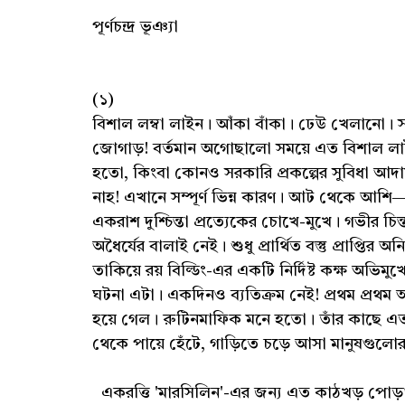
পূর্ণচন্দ্র ভূঞ্যা
(১)
বিশাল লম্বা লাইন। আঁকা বাঁকা। ঢেউ খেলানো। স
জোগাড়! বর্তমান অগোছালো সময়ে এত বিশাল লাইন 
হতো, কিংবা কোনও সরকারি প্রকল্পের সুবিধা আদা
নাহ! এখানে সম্পূর্ণ ভিন্ন কারণ। আট থেকে আ
একরাশ দুশ্চিন্তা প্রত্যেকের চোখে-মুখে। গভীর চিন
অধৈর্যের বালাই নেই। শুধু প্রার্থিত বস্তু প্রাপ্তির 
তাকিয়ে রয় বিল্ডিং-এর একটি নির্দিষ্ট কক্ষ অভি
ঘটনা এটা। একদিনও ব্যতিক্রম নেই! প্রথম প্রথম 
হয়ে গেল। রুটিনমাফিক মনে হতো। তাঁর কাছে এত এত 
থেকে পায়ে হেঁটে, গাড়িতে চড়ে আসা মানুষগুল
একরত্তি 'মারসিলিন'-এর জন্য এত কাঠখড় পোড়ান