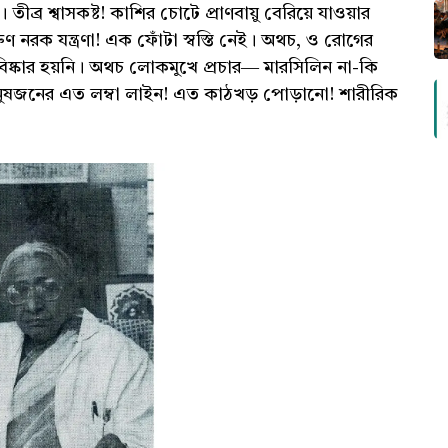
াব। তীব্র শ্বাসকষ্ট! কাশির চোটে প্রাণবায়ু বেরিয়ে যাওয়ার
ুণ নরক যন্ত্রণা! এক ফোঁটা স্বস্তি নেই। অথচ, ও রোগের
 আবিষ্কার হয়নি। অথচ লোকমুখে প্রচার― মারসিলিন না-কি
মানুষজনের এত লম্বা লাইন! এত কাঠখড় পোড়ানো! শারীরিক