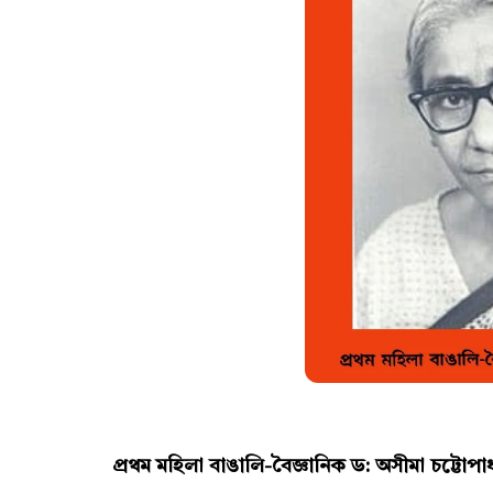
প্রথম মহিলা বাঙালি-বৈজ্ঞানিক ড: অসীমা চট্টোপা