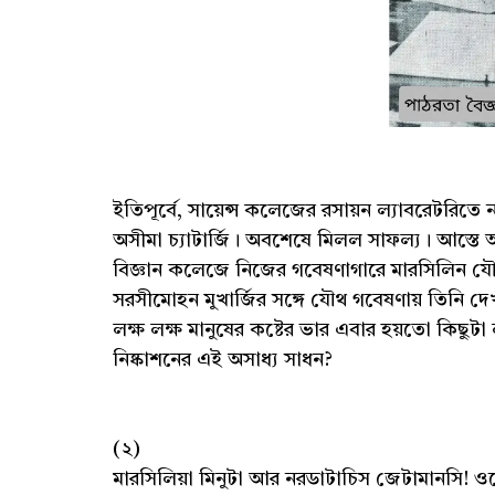
ইতিপূর্বে, সায়েন্স কলেজের রসায়ন ল্যাবরেটরিতে 
অসীমা চ্যাটার্জি। অবশেষে মিলল সাফল্য। আস্
বিজ্ঞান কলেজে নিজের গবেষণাগারে মারসিলিন যৌগ 
সরসীমোহন মুখার্জির সঙ্গে যৌথ গবেষণায় তিনি দ
লক্ষ লক্ষ মানুষের কষ্টের ভার এবার হয়তো কিছুটা
নিষ্কাশনের এই অসাধ্য সাধন?
(২)
মারসিলিয়া মিনুটা আর নরডাটাচিস জেটামানসি! ওরে ব্বা