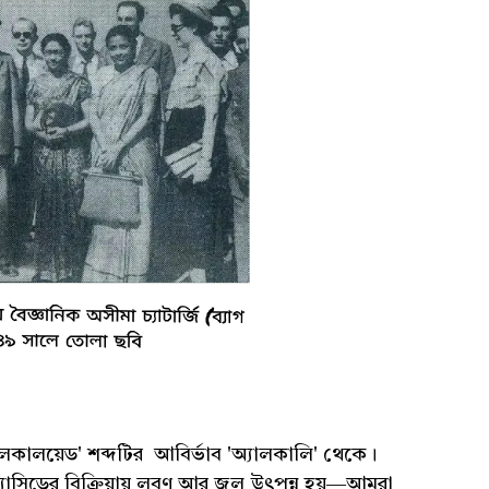
ালকালয়েড' শব্দটির আবির্ভাব 'অ্যালকালি' থেকে।
্ন অ্যাসিডের বিক্রিয়ায় লবণ আর জল উৎপন্ন হয়―আমরা