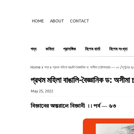
HOME
ABOUT
CONTACT
গদ্য
কবিতা
প্রাসঙ্গিক
বিশেষ বার্তা
বিশেষ সংখ্যা
Home
গদ্য
প্রথম মহিলা বাঙালি-বৈজ্ঞানিক ড: অসীমা চট্টোপাধ্যায় ― ০৮ /পূর্ণচন্দ্র ভূ
প্রথম মহিলা বাঙালি-বৈজ্ঞানিক ড: অসীমা চট
May 25, 2022
বিজ্ঞানের অন্তরালে বিজ্ঞানী ।। পর্ব ― ৬৩