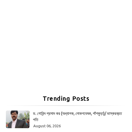
Trending Posts
ড. গোবিন্দ প্রসাদ কর (অধ্যাপক, লোকগবেষক, পাঁশকুড়া)/ ভাস্করব্রত
পতি
August 06, 2026