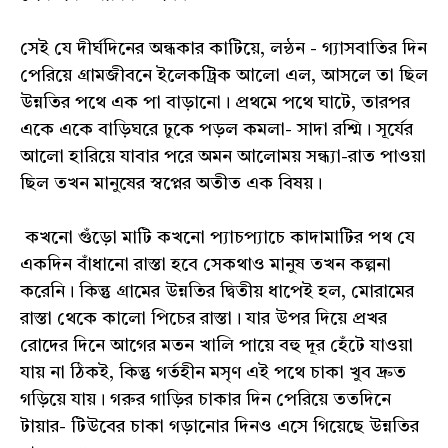
সেই যে দীর্ঘদিনের অন্ধকার কাটিয়ে, লন্ঠন - গ্যাসবাতির দিন
পেরিয়ে গ্ৰামজীবনে ইলেকট্রিক আলো এল, আসলে তা ছিল
উন্নতির পথে এক পা বাড়ানো। প্রথমে পথে ঘাটে, তারপর
একে একে বাড়িঘরে ঢুকে পড়ল কমলা- সাদা রশ্মি। সূর্যের
আলো হারিয়ে যাবার পরে অমন আলোময় সন্ধ্যা-রাত পাওয়া
ছিল তখন মানুষের স্বপ্নের অতীত এক বিষয়।
কখনো গুঁড়ো মাটি কখনো প্যাচপ্যাচে কাদামাটির পথ যে
একদিন বাঁধানো রাস্তা হবে সেকথাও মানুষ তখন কল্পনা
করেনি। কিন্তু গ্ৰামের উন্নতির দ্বিতীয় ধাপেই হল, মোরামের
রাস্তা থেকে কালো পিচের রাস্তা। যার উপর দিয়ে প্রখর
রোদের দিনে আগের মতন খালি পায়ে বহু দূর হেঁটে যাওয়া
যায় না ঠিকই, কিন্তু গর্তহীন মসৃণ এই পথে চাকা খুব দ্রুত
গড়িয়ে যায়। গরুর গাড়ির চাকার দিন পেরিয়ে ততদিনে
টায়ার- টিউবের চাকা গড়ানোর দিনও এসে গিয়েছে উন্নতির