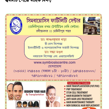
জ্বলদর্চি পেজে লাইক দিন👇