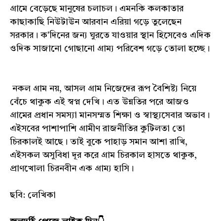
গ্ৰামে বেড়েছে মানুষের চলাচল। এমনকি কলকাতার
কাছাকাছি নিউটাউন আরবান এরিয়া গড়ে তুলেছেন
সরকার। ক'দিনের জন্য ঘুরতে যাওয়ার স্থান হিসেবেও এদিক
ওদিক সাজানো গোছানো গ্ৰাম্য পরিবেশ গড়ে তোলা হচ্ছে।
নকল গ্ৰাম নয়, আসল গ্ৰাম নিজেদের রূপ বৈশিষ্ট্য নিয়ে
বেঁচে থাকুক এই স্বপ্ন দেখি। এত উন্নতির পরে আজও
গ্রামের প্রধান সমস্যা মানসম্মত শিক্ষা ও স্বাস্থ্যসেবার অভাব।
এইসবের পাশাপাশি গ্রামীণ রাজনীতির কুটিলতা তো
চিরকালই আছে। তাই বুকে পাহাড় সমান আশা রাখি,
এইসকল অসুবিধা দূর করে গ্ৰাম চিরকাল হাসতে থাকুক,
প্রাণখোলা চিরনবীন এক গ্ৰাম্য হাসি।
ছবি: লেখিকা