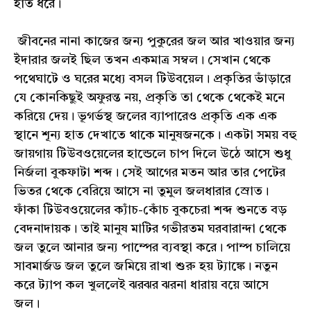
হাত ধরে।
জীবনের নানা কাজের জন্য পুকুরের জল আর খাওয়ার জন্য
ইঁদারার জলই ছিল তখন একমাত্র সম্বল। সেখান থেকে
পথেঘাটে ও ঘরের মধ্যে বসল টিউবয়েল। প্রকৃতির ভাঁড়ারে
যে কোনকিছুই অফুরন্ত নয়, প্রকৃতি তা থেকে থেকেই মনে
করিয়ে দেয়। ভূগর্ভস্থ জলের ব্যাপারেও প্রকৃতি এক এক
স্থানে শূন্য হাত দেখাতে থাকে মানুষজনকে। একটা সময় বহু
জায়গায় টিউবওয়েলের হান্ডেলে চাপ দিলে উঠে আসে শুধু
নির্জলা বুকফাটা শব্দ। সেই আগের মতন আর তার পেটের
ভিতর থেকে বেরিয়ে আসে না তুমুল জলধারার স্রোত।
ফাঁকা টিউবওয়েলের ক্যাঁচ-কোঁচ বুকচেরা শব্দ শুনতে বড়
বেদনাদায়ক। তাই মানুষ মাটির গভীরতম ঘরবারান্দা থেকে
জল তুলে আনার জন্য পাম্পের ব্যবস্থা করে। পাম্প চালিয়ে
সাবমার্জড জল তুলে জমিয়ে রাখা শুরু হয় ট্যাঙ্কে। নতুন
করে ট্যাপ কল খুললেই ঝরঝর ঝরনা ধারায় বয়ে আসে
জল।