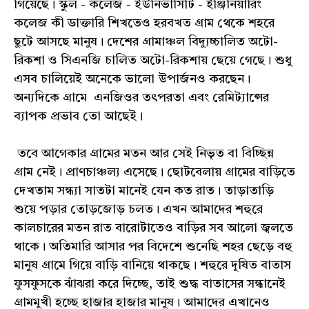
গিয়েছে। স্কুল - কলেজ - ইউনিভার্সিটি - ইঞ্জিনিয়ারিং
কলেজ কী ডাক্তারি শিখতেও হরবখত গ্ৰাম থেকে শহরে
ছুটে আসছে মানুষ। দেশের গ্রামাঞ্চল বিদ্যুচ্চালিত অটো-
রিকশা ও সিএনজি চালিত অটো-রিকশায় ছেয়ে গেছে। শুধু
এসব চালিয়েই অনেকে ভালো উপার্জনও করছেন।
অন্যদিকে গ্ৰামে এনজিওর তৎপরতা এবং রেমিট্যান্সের
ব্যাপক প্রভাব তো আছেই।
তবে আগেকার গ্ৰামের মতন আর সেই নিভৃত বা বিচ্ছিন্ন
গ্রাম নেই। প্রাণচাঞ্চল্য এসেছে। ছোটবেলায় গ্ৰামের বাড়িতে
দেখতাম সন্ধ্যা সাতটা মানেই যেন কত রাত। তাড়াতাড়ি
শুয়ে পড়ার তোড়জোড় চলত। এখন আমাদের শহুরে
কালচারের মতন রাত বারোটাতেও বাড়ির সব আলো জ্বলতে
থাকে। অতিমারি আসার পর বিদেশে শুনেছি শহর ছেড়ে বহু
মানুষ গ্ৰামে গিয়ে বাড়ি বানিয়ে থাকছে। শহুরে দূষিত বাতাস
ফুসফুসকে ঝাঁঝরা করে দিচ্ছে, তাই শুদ্ধ বাতাসের সন্ধানেই
গ্ৰামমুখী হচ্ছে হাজার হাজার মানুষ। আমাদের এখানেও