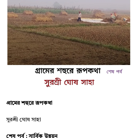
গ্ৰামের শহুরে রূপকথা
সুরশ্রী ঘোষ সাহা
শেষ পর্ব : সার্বিক উন্নয়ন