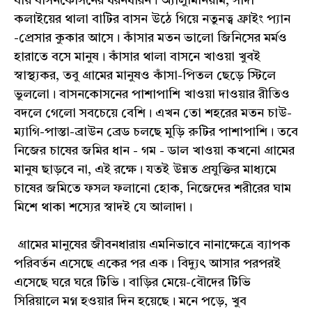
যায় বাসনকোসনের ধরনধারন। অ্যালুমিনিয়াম, সাদা
কলাইয়ের থালা বাটির বাসন উঠে গিয়ে নতুনত্ব ফ্রাইং প্যান
-প্রেসার কুকার আসে। কাঁসার মতন ভালো জিনিসের মর্মও
হারাতে বসে মানুষ। কাঁসার থালা বাসনে খাওয়া খুবই
স্বাস্থ্যকর, তবু গ্ৰামের মানুষও কাঁসা-পিতল ছেড়ে স্টিলে
ভুললো। বাসনকোসনের পাশাপাশি খাওয়া দাওয়ার রীতিও
বদলে গেলো সবচেয়ে বেশি। এখন তো শহরের মতন চাউ-
ম্যাগি-পাস্তা-ব্রাউন ব্রেড চলছে মুড়ি রুটির পাশাপাশি। তবে
নিজের চাষের জমির ধান - গম - ডাল খাওয়া কখনো গ্ৰামের
মানুষ ছাড়বে না, এই রক্ষে। যতই উন্নত প্রযুক্তির মাধ্যমে
চাষের জমিতে ফসল ফলানো হোক, নিজেদের শরীরের ঘাম
মিশে থাকা শস্যের স্বাদই যে আলাদা।
গ্রামের মানুষের জীবনধারায় এমনিভাবে নানাক্ষেত্রে ব্যাপক
পরিবর্তন এসেছে একের পর এক। বিদ্যুৎ আসার পরপরই
এসেছে ঘরে ঘরে টিভি। বাড়ির মেয়ে-বৌদের টিভি
সিরিয়ালে মগ্ন হওয়ার দিন হয়েছে।‌ মনে পড়ে, খুব