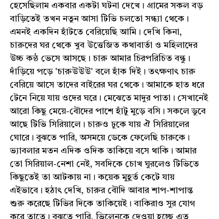
হেসেছিলাম একবার একটা ঘটনা দেখে। গ্ৰামের সকল বড়
বাড়িতেই তখন নতুন আসা টিভি চলতো সন্ধ্যা থেকে।
এমনই একদিন হাঁটতে বেরিয়েছি আমি। দেখি কিনা,
চারুদের ঘর থেকে খুব উত্তেজিত কথাবার্তা ও মহিলাদের
উচ্চ কন্ঠ ভেসে আসছে। চারু আমার চিরপরিচিত বন্ধু।
দাঁড়িয়ে পড়ে 'চারুউউউ' বলে হাঁক দিই। তৎক্ষণাৎ চারু
বেরিয়ে আসে তাদের বাইরের ঘর থেকে। আমাকে হাত ধরে
টেনে নিয়ে যায় ওদের ঘরে। মেঝেতে মাদুর পাতা। সেখানেই
আরো কিছু মেয়ে-বৌদের পাশে হাঁটু মুড়ে বসি। সকলে ডুবে
আছে টিভি সিরিয়ালে। চারুও ঢুকে যায় ঐ সিরিয়ালের
ঘোরে। বুঝতে পারি, অসময়ে ডেকে ফেলেছি চারুকে।
ভ্যাবলার মতন এদিক ওদিক তাকিয়ে বসে থাকি। আমার
তো সিরিয়াল-নেশা নেই, সবদিকে চোখ ঘুরলেও টিভিতে
কিছুতেই তা আটকায় না। কয়েক মুহূর্ত কেটে যায়
এইভাবে। হঠাৎ দেখি, চারুর বৌদি আবার শাপ-শাপান্ত
শুরু করেছে টিভির দিকে তাকিয়েই। বাকিরাও সুর যোগ
করে তাতে। বুঝতে পারি, ভিলেনকে দেওয়া হচ্ছে এত