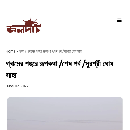
Home
গদ্য
গ্ৰামের শহুরে রূপকথা /শেষ পর্ব /সুরশ্রী ঘোষ সাহা
গ্ৰামের শহুরে রূপকথা /শেষ পর্ব /সুরশ্রী ঘোষ
সাহা
June 07, 2022