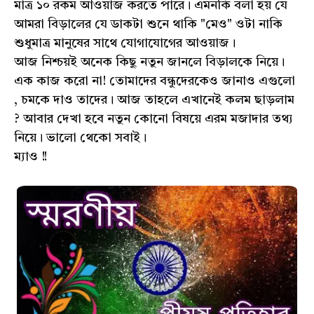
মাত্র ১০ রকম আওয়াজ করতে পারে। এমনকি বলা হয় যে
আমরা বিড়ালের যে ডাকটা শুনে থাকি "মেও" ওটা নাকি
শুধুমাত্র মানুষের সাথে যোগাযোগের আওয়াজ।
আজ নিশ্চয়ই অনেক কিছু নতুন জানলে বিড়ালকে নিয়ে।
এক কাজ করো না! তোমাদের বন্ধুদেরকেও জানাও এগুলো
, চমকে দাও তাদের। আজ তাহলে এখানেই কলম ছাড়লাম
? আবার দেখা হবে নতুন কোনো বিষয়ে এরম মজাদার তথ্য
নিয়ে। ভালো থেকো সবাই।
ম্যাও !!