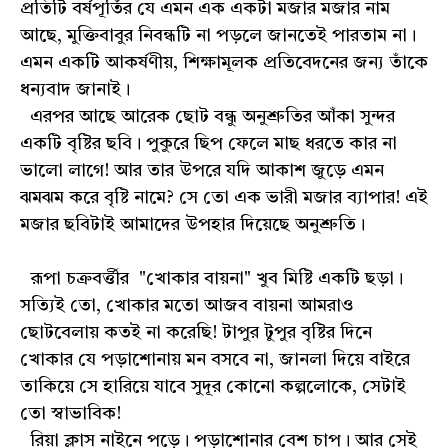
প্রতিটি বর্ষপূর্তির যে এমন এক একটা মজার মজার নাম
আছে, মুক্তিবাবুর নিবন্ধটি না পড়লে জানতেই পারতাম না।
এমন একটি আকর্ষণীয়, শিক্ষামূলক প্রতিবেদনের জন্য তাঁকে
ধন্যবাদ জানাই।
এরপর আছে আরেক ছোট বন্ধু অনুশ্রুতির আঁকা সুন্দর
একটি বৃষ্টির ছবি। পুকুরে ছিপ ফেলে মাছ ধরতে কার না
ভালো লাগে! আর তার উপরে যদি আকাশ জুড়ে এমন
ঝমঝম করে বৃষ্টি নামে? সে তো এক ভারী মজার ব্যাপার! এই
মজার ছবিটাই আমাদের উপহার দিয়েছে অনুশ্রুতি।
রূপা চক্রবর্ত্তীর "খোকার বায়না" খুব মিষ্টি একটি ছড়া।
সত্যিই তো, খোকার মতো আজব বায়না আমরাও
ছোটবেলায় কতই না করেছি! টাপুর টুপুর বৃষ্টির দিনে
খোকার যে পড়াশোনায় মন বসবে না, জানলা দিয়ে বাইরে
তাকিয়ে সে হারিয়ে যাবে সুদূর কোনো কল্পলোকে, সেটাই
তো স্বাভাবিক!
রিয়া ক্লাস নাইনে পড়ে। পড়াশোনার বেশ চাপ। আর সেই