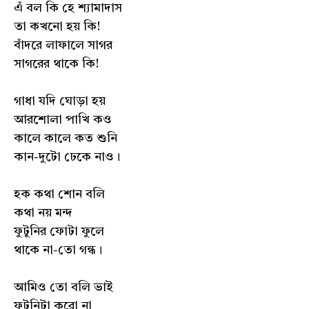
এঁ বল কি হে শ্যামাদাস
তা কখনো হয় কি!
বাঁদরে লাফালে সাগর
সাগরের থাকে কি!
গাধা যদি ঘোড়া হয়
আরশোলা পাখি কও
কালে কালে কত শুনি
কান-দুটো ঢেকে নাও।
হক কথা শোন বলি
কথা নয় মন্দ
ফুটুনির ফোটা ফুলে
থাকে না-তো গন্ধ।
আমিও তো বলি ভাই
ফুটুনিটা করো না