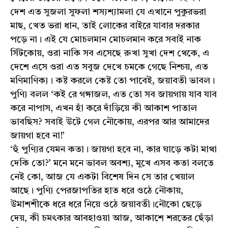
দেশ এত সুজলা সুফলা শস্যশ্যামলা যে এখানে পুকুরভরা
মাছ, খেত ভরা ধান, তাই লোকের বাইরে যাবার দরকার
পড়ে না। এই যে মোচলমান মোচলমান করে সবাই নাক
সিঁটকোয়, ওরা নাকি সব এসেছে রুখা সুখা দেশ থেকে, এ
দেশে এসে ওরা এত সবুজ দেখে চমকে গেছে নিশ্চয়, এত
মণিমাণিক্য। কষ্ট করলে কেষ্ট তো পাবেই, জয়াবতী ভাবল।
পুণ্যি বলল ‘কই রে গঙ্গাজল, এত তো সব জায়গায় যাব যাব
করে নাপাস, এখন হাঁ করে দাঁড়িয়ে কী আকাশ পাতাল
ভাবছিস? সবাই উটে গেল নৌকোয়, এরপর আর আমাদের
জায়গা হবে না!’
‘হুঁ পুণ্যির যেমন কতা। জায়গা হবে না, কার ঘাড়ে কটা মাথা
দেকি তো?’ মনে মনে ভাবল অবশ্য, মুখে এসব কতা বলতে
নেই কো, আজ যে একটা বিশেষ দিন সে তার খেয়াল
আছে। পুণ্যি পেরজাপতির হাত ধরে ওঠে নৌকায়,
উমাশশীকে ধরে ধরে নিয়ে ওঠে জয়াবতী।নৌকো ছেড়ে
দেয়, কী চমৎকার আবহাওয়া আজ, আকাশে শরতের ছেঁড়া