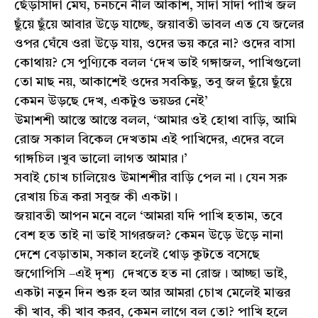
ছেঁড়াসাদা মেঘ, চনচনে নীল আকাশ, সাদা সাদা পাখি জল
ছুঁয়ে ছুঁয়ে আবার উড়ে যাচ্ছে, জয়াবতী ভাবল এত যে জলের
ওপর ঘেঁষে ওরা উড়ে যায়, ওদের ভয় করে না? ওদের বাসা
কোথায়? সে পুণ্যিকে বলল ‘দেখ ভাই গঙ্গাজল, পাখিগুলো
তো মাছ নয়, আকাশেই ওদের সবকিছু, তবু জল ছুঁয়ে ছুঁয়ে
কেমন উড়ছে দেখ, একটুও ভয়ডর নেই’
উমাশশী আস্তে আস্তে বলল, ‘আমার ওই হোথা বাড়ি, আমি
রোজ সকাল বিকেল দেখতাম এই পাখিদের, এদের বলে
গাঙ্গচিল।খুব ভালো লাগত আমার।’
সবাই চোখ চালিয়েও উমাশশীর বাড়ি পেল না। যেন সরু
রেখায় চিত্র করা সবুজ কী একটা।
জয়াবতী আপন মনে বলে ‘আমরা যদি পাখি হতাম, তবে
বেশ হত তাই না ভাই সাগরজল? কেমন উড়ে উড়ে নানা
দেশে বেড়াতাম, সকাল হলেই থোড় কুটতে বসেছে
জগোপিসি –এই দৃশ্য দেখতে হত না রোজ। আচ্ছা ভাই,
একটা নতুন দিন শুরু হল আর আমরা চোখ মেলেই মাত্তর
কী খাব, কী খাব করব, কেমন লাগে বল তো? পাখি হলে