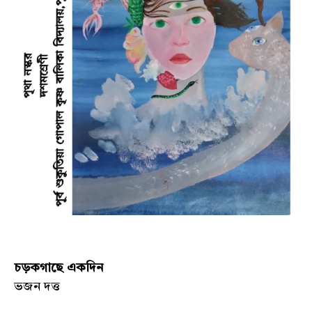
চড়কগাছে একদিন
ভজন দত্ত