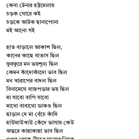
কেনা টেনার হট্টমেলায়
চড়ক ঘোরে কই
চড়কে আটক ছানাপোনা
মই আনো সই
হাত বাড়ালে আকাশ ছিল,
কানের কাছে বাতাস ছিল
ফুরফুরে মন ভয়শূন্য ছিল
কেমন কাঁদোকাঁদো ভাব ছিল
মন খারাপের বাদল ছিল
বিনামেঘে বাজপড়ার ভয় ছিল
মা যাবো বাপি যাবো
মাগো বাবাগো ডাকও ছিল
ছাড়ান দে মা বেঁচে কাঁদি
হাউমাউখাউ কেঁদে ভাসায় কেউ
অন্তরে কান্নাকান্না ভাব ছিল