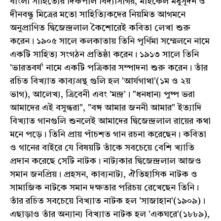
বাংলা সাহিত্যের দিকপাল বিদ্যাসাগর, মাইকেল মধুসূদন ও
দীনবন্ধু মিত্রের মতো সাহিত্যিকদের নিয়মিত আগমনে
অনুপ্রাণিত দ্বিজেন্দ্রলাল কৈশোরেই কবিতা লেখা শুরু
করেন। ১৯০৫ সালে কলকাতায় তিনি পূর্ণিমা সম্মেলনে নামে
একটি সাহিত্য সংগঠন প্রতিষ্ঠা করেন। ১৯১৩ সালে তিনি
'ভারতবর্ষ' নামে একটি পত্রিকার সম্পাদনা শুরু করেন। তাঁর
রচিত বিখ্যাত কাব্যগ্রন্থ গুলি হল 'আর্যগাথা'(১ম ও ২য়
ভাগ), আলেখ্য, ত্রিবেনী এবং 'মন্দ্র'। "ধনধান্য পুষ্প ভরা
আমাদের এই বসুন্ধরা", "বঙ্গ আমার জননী আমার" ইত্যাদি
বিখ্যাত গানগুলি শুনলেই আমাদের দ্বিজেন্দ্রলাল রায়ের কথা
মনে পড়ে। তিনি প্রায় পাঁচশত গান রচনা করেছেন। কবিতা
ও গানের বাইরে যে বিষয়টি তাঁকে সবচেয়ে বেশি খ্যাতি
প্রদান করেছে সেটি নাটক। নাট্যকার দ্বিজেন্দ্রলাল আজও
সমান জনপ্রিয়। প্রহসন, কাব্যনাট্য, ঐতিহাসিক নাটক ও
সামাজিক নাটকে সমান দক্ষতার পরিচয় রেখেছেন তিনি।
তাঁর রচিত সবচেয়ে বিখ্যাত নাটক হল 'সাজাহান'(১৯০৯)।
এছাড়াও তাঁর অন্যান্য বিখ্যাত নাটক হল 'একঘরে'(১৮৮৯),