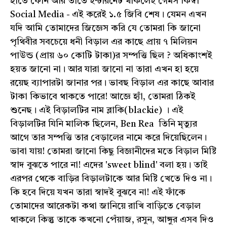
হাতে ফোন আর তাতে ইন্টারনেট থাকলেই গেমস কিম্বা
Social Media - এই করেই ১.৫ জিবি শেষ। যেমন এখন
যদি আমি তোমাদের জিজ্ঞেস করি যে তোমরা কি জানো
পৃথিবীর সবচেয়ে ধনী বিড়াল এর কাছে প্রায় ৭ মিলিয়ন
পাউন্ড (প্রায় ৬০ কোটি টাকা)র সম্পত্তি ছিল ? অধিকাংশই
হয়ত জানো না। আর যারা জানো না তারা এখন হা হয়ে
রয়েছ ব্যাপারটা জানার পর। ভাবছ বিড়াল এর কাছে আবার
টাকা কিভাবে থাকতে পারে! আজ্ঞে হ্যাঁ, তোমরা ঠিকই
শুনেছ। এই বিড়ালটির নাম ব্লাকি(blackie) । এই
বিড়ালটির যিনি মালিক ছিলেন, Ben Rea তিনি মৃত্যুর
আগে তার সম্পত্তি তার বেড়ালের নামে করে দিয়েছিলেন।
ভাবা যায়! তোমরা জানো কিছু বিজ্ঞানীদের মতে বিড়াল মিষ্টি
স্বাদ বুঝতে পারে না! এদের 'sweet blind' বলা হয়। তাই
এরপর থেকে বাড়ির বিড়ালটাকে আর মিষ্টি খেতে দিও না।
কি হবে দিয়ে যখন তারা স্বাদই বুঝবে না! এই ফাঁকে
তোমাদের আরেকটা কথা জানিয়ে রাখি বাড়িতে বেড়াল
থাকলে কিন্তু তাকে কখনো পেঁয়াজ, রসুন, আঙ্গুর এসব দিও