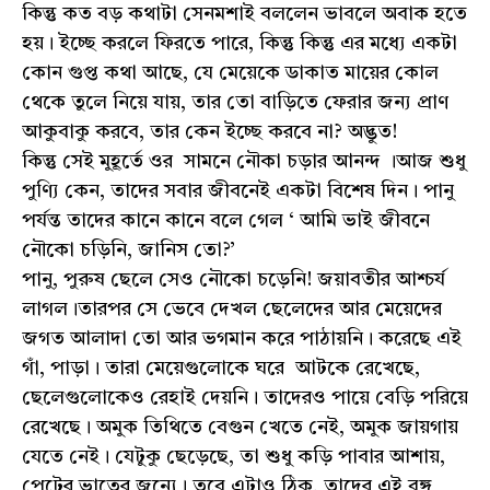
কিন্তু কত বড় কথাটা সেনমশাই বললেন ভাবলে অবাক হতে
হয়। ইচ্ছে করলে ফিরতে পারে, কিন্তু কিন্তু এর মধ্যে একটা
কোন গুপ্ত কথা আছে, যে মেয়েকে ডাকাত মায়ের কোল
থেকে তুলে নিয়ে যায়, তার তো বাড়িতে ফেরার জন্য প্রাণ
আকুবাকু করবে, তার কেন ইচ্ছে করবে না? অদ্ভুত!
কিন্তু সেই মুহূর্তে ওর সামনে নৌকা চড়ার আনন্দ ।আজ শুধু
পুণ্যি কেন, তাদের সবার জীবনেই একটা বিশেষ দিন। পানু
পর্যন্ত তাদের কানে কানে বলে গেল ‘ আমি ভাই জীবনে
নৌকো চড়িনি, জানিস তো?’
পানু, পুরুষ ছেলে সেও নৌকো চড়েনি! জয়াবতীর আশ্চর্য
লাগল।তারপর সে ভেবে দেখল ছেলেদের আর মেয়েদের
জগত আলাদা তো আর ভগমান করে পাঠায়নি। করেছে এই
গাঁ, পাড়া। তারা মেয়েগুলোকে ঘরে আটকে রেখেছে,
ছেলেগুলোকেও রেহাই দেয়নি। তাদেরও পায়ে বেড়ি পরিয়ে
রেখেছে। অমুক তিথিতে বেগুন খেতে নেই, অমুক জায়গায়
যেতে নেই। যেটুকু ছেড়েছে, তা শুধু কড়ি পাবার আশায়,
পেটের ভাতের জন্যে। তবে এটাও ঠিক, তাদের এই বঙ্গ