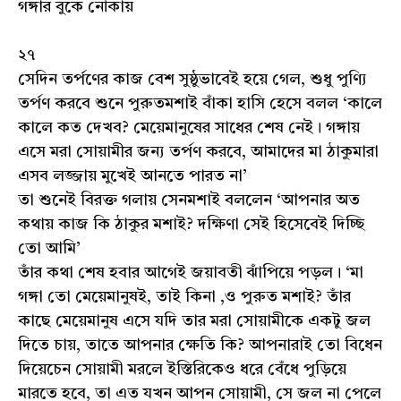
গঙ্গার বুকে নৌকায়
২৭
সেদিন তর্পণের কাজ বেশ সুষ্ঠুভাবেই হয়ে গেল, শুধু পুণ্যি
তর্পণ করবে শুনে পুরুতমশাই বাঁকা হাসি হেসে বলল ‘কালে
কালে কত দেখব? মেয়েমানুষের সাধের শেষ নেই। গঙ্গায়
এসে মরা সোয়ামীর জন্য তর্পণ করবে, আমাদের মা ঠাকুমারা
এসব লজ্জায় মুখেই আনতে পারত না’
তা শুনেই বিরক্ত গলায় সেনমশাই বললেন ‘আপনার অত
কথায় কাজ কি ঠাকুর মশাই? দক্ষিণা সেই হিসেবেই দিচ্ছি
তো আমি’
তাঁর কথা শেষ হবার আগেই জয়াবতী ঝাঁপিয়ে পড়ল। ‘মা
গঙ্গা তো মেয়েমানুষই, তাই কিনা ,ও পুরুত মশাই? তাঁর
কাছে মেয়েমানুষ এসে যদি তার মরা সোয়ামীকে একটু জল
দিতে চায়, তাতে আপনার ক্ষেতি কি? আপনারাই তো বিধেন
দিয়েচেন সোয়ামী মরলে ইস্তিরিকেও ধরে বেঁধে পুড়িয়ে
মারতে হবে, তা এত যখন আপন সোয়ামী, সে জল না পেলে