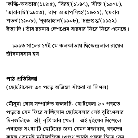
'কল্কি-অবতার'(১৮৯৫), 'বিরহ'(১৮৯৭), 'সীতা'(১৯০৮),
'তারাবাঈ'(১৯০৩), 'রাণা প্রতাপসিংহ'(১৯০৫), 'মেবার
পতন'(১৯০৮), 'নূরজাহান'(১৯০৮), 'চন্দ্রগুপ্ত'(১৯১২)
ইত্যাদি। তাঁর রচনায় দেশপ্রেম বারবার ফিরে ফিরে এসেছে।
১৯১৩ সালের ১৭ই মে কলকাতায় দ্বিজেন্দ্রলাল রায়ের
জীবনাবসান হয়।
পাঠ প্রতিক্রিয়া
(ছোটোবেলা ৯০ পড়ে অদ্রিজা সাঁতরা যা লিখল)
মৌসুমী ঘোষ সম্পাদিত জ্বলদর্চি- ছোটবেলা ৯০ পড়তে
পড়তে যেন ফিরে যাচ্ছিলাম ছোটবেলার সেই বৃষ্টিখেলার
দিনগুলিতে। হ্যাঁ, বৃষ্টি আর খেলা-- এই দুইয়ের মিশেলে
এবারের সংখ্যাটি ছোটদের জন্য যেমন মজাদার, বড়দের
কাছে তেমনই নস্টালজিক।ঋপণ আর্যর প্রচ্ছদ চিত্রে যেন