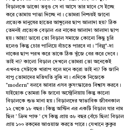
বিড়ালকে ডাকো তবুও সে না আসে তার মানে সে ইচ্ছে
করে তোমায় পাত্তা দিচ্ছে না। তোমরা নিশ্চয়ই জানো
প্রত্যেক মানুষের হাতের আঙ্গুলের ছাপ আলাদা হয়? ঠিক
তেমনই প্রত্যেক বেড়াল এর নাকের আলাদা আলাদা ছাপ
হয়। আহা! ভাবো তো বিড়াল সমাজে কোনো কিছু চুরি
হলেও কিন্তু চোর পালিয়ে বাঁচতে পারবে না। "বিল্লু"-দা
নাকের ছাপ পরখ করে তাকে ঠিক খুঁজে বের করে দেবে।
তাই না? কালো বিড়াল দেখলে তোমরা তো অনেকেই
এখনও সেটাকে খারাপ বলে মনে করো তাই না? কি জানি
বাপু তোমাদের মতিগতি বুঝি না। এদিকে নিজেকে
"modern" বলবে আবার এসব কুসংস্কারেও বিশ্বাস করবে।
যাইহোক তোমরা কি জানো অস্ট্রেলিয়ায় কিন্তু কালো
বিড়ালকে শুভ মানা হয়। বিড়ালদের স্বাভাবিক জীবনকাল
১২ থেকে ১৮ বছর। কিন্তু অস্টিন এর একটি বিড়াল যার নাম
ছিল ' ক্রিম পাফ ' সে কিন্তু প্রায় ৩৮ বছর বেঁচে ছিল! বিড়াল
প্রায় ১০০ রকমের আওয়াজ করতে পারে। যেখানে কুকুর