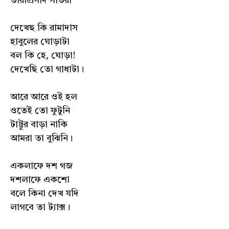
তারাপ্রসাদ সাঁতরা
দেখেছ কি রামাদাস
হাবুলের ঘোড়াটা
বল কি হে, ঘোড়া!
দেখেছি তো গাধাটা।
আরে আরে ওই হল
ওতেই তো ফুটুনি
টাট্টুর বাড়া নাকি
আমরা তা বুঝিনি।
একলাফে দশ গজ
দশলাফে একশো
বলে কিনা দেখ যদি
লাগবে তা ট্যাক্স।