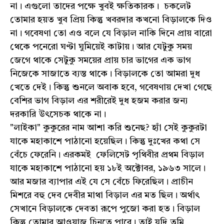
না। এগুলো তাদের পক্ষে খুবই ক্ষতিকারক। চকলেট
তোমার হয়ত খুব প্রিয় কিন্তু খবরদার কখনো বিড়ালকে দিও
না। গবেষণা তো এও বলে যে বিড়াল নাকি দিনে প্রায় বারো
থেকে পনেরো ঘণ্টা ঘুমিয়েই কাটায়। আর যেটুকু সময়
জেগে থাকে সেটুকু সময়ের প্রায় চার ভাগের এক ভাগ
নিজেকে সাজাতে ব্যস্ত থাকে। বিড়ালকে তো আমরা দুধ
খেতে দেই। কিন্তু শুনলে অবাক হবে, গবেষণায় দেখা গেছে
বেশির ভাগ বিড়াল এর শরীরেই দুধ হজম করার জন্য
দরকারি উৎসেচক থাকে না।
"লাইকা" কুকুরের নাম আশা করি শুনেছ? হ্যাঁ সেই কুকুরটা
যাকে মহাকাশে পাঠানো হয়েছিল। কিন্তু দুঃখের কথা সে
বেঁচে ফেরেনি। এরকমই ফেলিসেট পৃথিবীর প্রথম বিড়াল
যাকে মহাকাশে পাঠানো হয় ১৮ই অক্টোবর, ১৯৬৩ সালে।
আর মজার ব্যাপার এই যে সে বেঁচে ফিরেছিল। প্রাচীন
মিশরে বহু দেব দেবীর মাথা বিড়াল এর মত ছিল। অর্থাৎ
সেখানে বিড়ালকে দেবতা রূপে পুজো করা হত। বিড়াল
কিন্তু তোমার আওয়াজ চিনতে পারে। তাই যদি তুমি