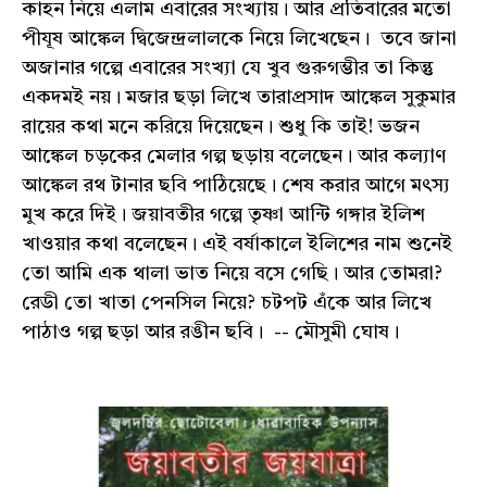
কাহন নিয়ে এলাম এবারের সংখ্যায়। আর প্রতিবারের মতো
পীযূষ আঙ্কেল দ্বিজেন্দ্রলালকে নিয়ে লিখেছেন। তবে জানা
অজানার গল্পে এবারের সংখ্যা যে খুব গুরুগম্ভীর তা কিন্তু
একদমই নয়। মজার ছড়া লিখে তারাপ্রসাদ আঙ্কেল সুকুমার
রায়ের কথা মনে করিয়ে দিয়েছেন। শুধু কি তাই! ভজন
আঙ্কেল চড়কের মেলার গল্প ছড়ায় বলেছেন। আর কল্যাণ
আঙ্কেল রথ টানার ছবি পাঠিয়েছে। শেষ করার আগে মৎস্য
মুখ করে দিই। জয়াবতীর গল্পে তৃষ্ণা আন্টি গঙ্গার ইলিশ
খাওয়ার কথা বলেছেন। এই বর্ষাকালে ইলিশের নাম শুনেই
তো আমি এক থালা ভাত নিয়ে বসে গেছি। আর তোমরা?
রেডী তো খাতা পেনসিল নিয়ে? চটপট এঁকে আর লিখে
পাঠাও গল্প ছড়া আর রঙীন ছবি। -- মৌসুমী ঘোষ।