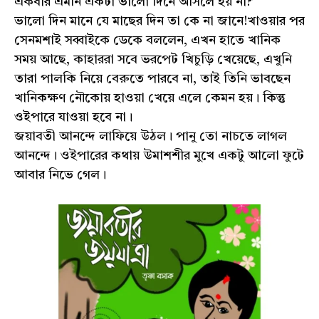
একবার এমনি একটা ভালো দিনে আসলে হয় না?’
ভালো দিন মানে যে মাছের দিন তা কে না জানে!খাওয়ার পর
সেনমশাই সব্বাইকে ডেকে বললেন, এখন হাতে খানিক
সময় আছে, কাহাররা সবে ভরপেট খিচুড়ি খেয়েছে, এখুনি
তারা পালকি নিয়ে বেরুতে পারবে না, তাই তিনি ভাবছেন
খানিকক্ষণ নৌকোয় হাওয়া খেয়ে এলে কেমন হয়। কিন্তু
ওইপারে যাওয়া হবে না।
জয়াবতী আনন্দে লাফিয়ে উঠল। পানু তো নাচতে লাগল
আনন্দে। ওইপারের কথায় উমাশশীর মুখে একটু আলো ফুটে
আবার নিভে গেল।