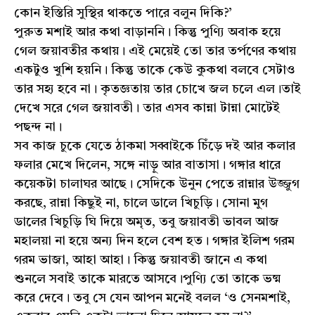
কোন ইস্তিরি সুস্থির থাকতে পারে বলুন দিকি?’
পুরুত মশাই আর কথা বাড়াননি। কিন্তু পুণ্যি অবাক হয়ে
গেল জয়াবতীর কথায়। এই মেয়েই তো তার তর্পণের কথায়
একটুও খুশি হয়নি। কিন্তু তাকে কেউ কুকথা বলবে সেটাও
তার সহ্য হবে না। কৃতজ্ঞতায় তার চোখে জল চলে এল।তাই
দেখে সরে গেল জয়াবতী। তার এসব কান্না টান্না মোটেই
পছন্দ না।
সব কাজ চুকে যেতে ঠাকমা সব্বাইকে চিঁড়ে দই আর কলার
ফলার মেখে দিলেন, সঙ্গে নাড়ু আর বাতাসা। গঙ্গার ধারে
কয়েকটা চালাঘর আছে। সেদিকে উনুন পেতে রান্নার উজ্জুগ
করছে, রান্না কিছুই না, চালে ডালে খিচুড়ি। সোনা মুগ
ডালের খিচুড়ি ঘি দিয়ে অমৃত, তবু জয়াবতী ভাবল আজ
মহালয়া না হয়ে অন্য দিন হলে বেশ হত। গঙ্গার ইলিশ গরম
গরম ভাজা, আহা আহা। কিন্তু জয়াবতী জানে এ কথা
শুনলে সবাই তাকে মারতে আসবে।পুণ্যি তো তাকে ভষ্ম
করে দেবে। তবু সে যেন আপন মনেই বলল ‘ও সেনমশাই,