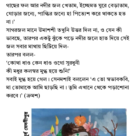
গাছের ফল আর নদীর জল খেতাম, ইচ্ছেমত ঘুরে বেড়াতাম,
ঘোড়ার জন্যে, পাল্কির জন্যে হা পিত্যেশ করে থাকতে হত
না।’
সাগরজল মানে উমাশশী তখুনি উত্তর দিল না, ও যেন কী
ভাবছে, তারপর একটু ঝুঁকে পড়ে নদীর জলে হাত দিয়ে সেই
জল সবার মাথায় ছিটিয়ে দিল-
তারপর বলল-
‘কোথা ধাও কেন ধাও ওগো সুরধুনী
কী মধুর কলস্বর মুগ্ধ হয়ে শুনি!’
সবাই মুগ্ধ হয়ে গেল। সেনমশাই বললেন ‘এ তো স্বভাবকবি,
মা তোমাকে আমি ছাড়ছি না। তুমি এখানে থেকে পড়াশোনা
করবে।’ (ক্রমশ)