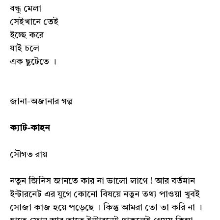
বন্ধু মেলা
সেইখানে তেই
ইচ্ছে করে
যাই চলে
এক ছুটেতে ।
জানা-অজানার গল্প
ক‍্যাট-কাহন
সৌগত রায়
নতুন জিনিস জানতে কার না ভালো লাগে ! আর বর্তমান
ইন্টারনেট এর যুগে কোনো বিষয়ে নতুন তথ্য পাওয়া খুবই
সোজা কাজ হয়ে পড়েছে । কিন্তু আমরা তো তা করি না ।