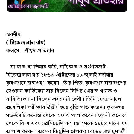
স্মরণীয়
( দ্বিজেন্দ্রলাল রায়)
কলমে - পীযূষ প্রতিহার
বাংলার খ্যাতিমান কবি, নাট্যকার ও সংগীতস্রষ্টা
দ্বিজেন্দ্রলাল রায় ১৮৬৩ খ্রীষ্টাব্দের ১৯ জুলাই নদীয়ার
কৃষ্ণনগরে জন্মগ্রহণ করেন। তাঁর পিতা কৃষ্ণনগর রাজবংশের
দেওয়ান কার্তিকেয় রায় ছিলেন বিশিষ্ট খেয়াল গায়ক ও
সাহিত্যিক। মা ছিলেন প্রসন্নময়ী দেবী। তিনি ১৮৭৮ সালে
প্রবেশিকা পরীক্ষায় উত্তীর্ণ হয়ে বৃত্তি লাভ করেন। কৃষ্ণনগর
গভর্নমেন্ট কলেজ থেকে এফ এ পাশ করেন। হুগলী কলেজ
থেকে বি এ এবং প্রেসিডেন্সি কলেজ থেকে ১৮৮৪ সালে এম
এ পাশ করেন। এরপর কিছুদিন ছাপরার রেভেলগঞ্জ মুখার্জী