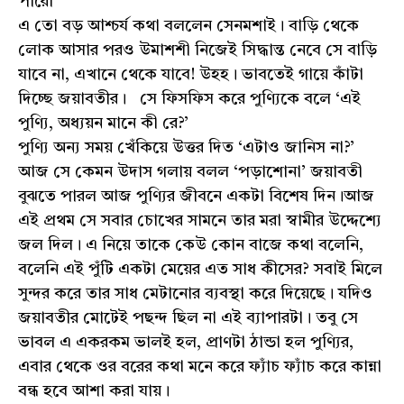
পারো’
এ তো বড় আশ্চর্য কথা বললেন সেনমশাই। বাড়ি থেকে
লোক আসার পরও উমাশশী নিজেই সিদ্ধান্ত নেবে সে বাড়ি
যাবে না, এখানে থেকে যাবে! উহহ। ভাবতেই গায়ে কাঁটা
দিচ্ছে জয়াবতীর। সে ফিসফিস করে পুণ্যিকে বলে ‘এই
পুণ্যি, অধ্যয়ন মানে কী রে?’
পুণ্যি অন্য সময় খেঁকিয়ে উত্তর দিত ‘এটাও জানিস না?’
আজ সে কেমন উদাস গলায় বলল ‘পড়াশোনা’ জয়াবতী
বুঝতে পারল আজ পুণ্যির জীবনে একটা বিশেষ দিন।আজ
এই প্রথম সে সবার চোখের সামনে তার মরা স্বামীর উদ্দেশ্যে
জল দিল। এ নিয়ে তাকে কেউ কোন বাজে কথা বলেনি,
বলেনি এই পুঁটি একটা মেয়ের এত সাধ কীসের? সবাই মিলে
সুন্দর করে তার সাধ মেটানোর ব্যবস্থা করে দিয়েছে। যদিও
জয়াবতীর মোটেই পছন্দ ছিল না এই ব্যাপারটা। তবু সে
ভাবল এ একরকম ভালই হল, প্রাণটা ঠান্ডা হল পুণ্যির,
এবার থেকে ওর বরের কথা মনে করে ফ্যাঁচ ফ্যাঁচ করে কান্না
বন্ধ হবে আশা করা যায়।